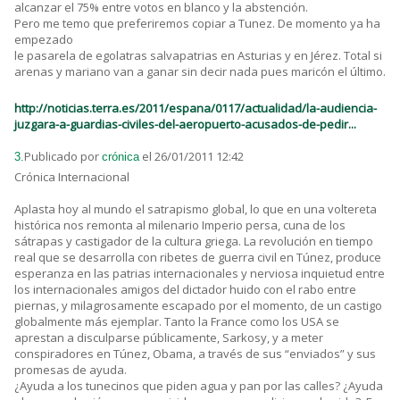
alcanzar el 75% entre votos en blanco y la abstención.
Pero me temo que preferiremos copiar a Tunez. De momento ya ha
empezado
le pasarela de egolatras salvapatrias en Asturias y en Jérez. Total si
arenas y mariano van a ganar sin decir nada pues maricón el último.
http://noticias.terra.es/2011/espana/0117/actualidad/la-audiencia-
juzgara-a-guardias-civiles-del-aeropuerto-acusados-de-pedir...
Publicado por
el 26/01/2011 12:42
3.
crónica
Crónica Internacional
Aplasta hoy al mundo el satrapismo global, lo que en una voltereta
histórica nos remonta al milenario Imperio persa, cuna de los
sátrapas y castigador de la cultura griega. La revolución en tiempo
real que se desarrolla con ribetes de guerra civil en Túnez, produce
esperanza en las patrias internacionales y nerviosa inquietud entre
los internacionales amigos del dictador huido con el rabo entre
piernas, y milagrosamente escapado por el momento, de un castigo
globalmente más ejemplar. Tanto la France como los USA se
aprestan a disculparse públicamente, Sarkosy, y a meter
conspiradores en Túnez, Obama, a través de sus “enviados” y sus
promesas de ayuda.
¿Ayuda a los tunecinos que piden agua y pan por las calles? ¿Ayuda