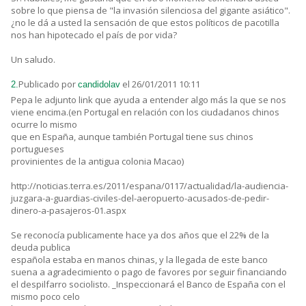
sobre lo que piensa de "la invasión silenciosa del gigante asiático".
¿no le dá a usted la sensación de que estos políticos de pacotilla
nos han hipotecado el país de por vida?
Un saludo.
Publicado por
el 26/01/2011 10:11
2.
candidolav
Pepa le adjunto link que ayuda a entender algo más la que se nos
viene encima.(en Portugal en relación con los ciudadanos chinos
ocurre lo mismo
que en España, aunque también Portugal tiene sus chinos
portugueses
provinientes de la antigua colonia Macao)
http://noticias.terra.es/2011/espana/0117/actualidad/la-audiencia-
juzgara-a-guardias-civiles-del-aeropuerto-acusados-de-pedir-
dinero-a-pasajeros-01.aspx
Se reconocía publicamente hace ya dos años que el 22% de la
deuda publica
española estaba en manos chinas, y la llegada de este banco
suena a agradecimiento o pago de favores por seguir financiando
el despilfarro sociolisto. _Inspeccionará el Banco de España con el
mismo poco celo