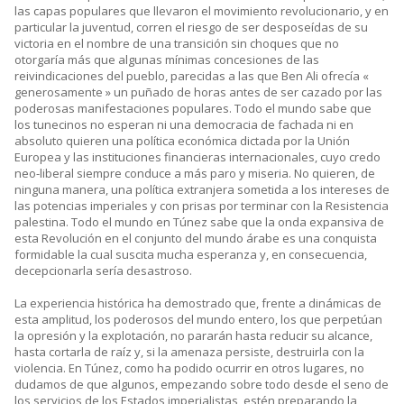
las capas populares que llevaron el movimiento revolucionario, y en
particular la juventud, corren el riesgo de ser desposeídas de su
victoria en el nombre de una transición sin choques que no
otorgaría más que algunas mínimas concesiones de las
reivindicaciones del pueblo, parecidas a las que Ben Ali ofrecía «
generosamente » un puñado de horas antes de ser cazado por las
poderosas manifestaciones populares. Todo el mundo sabe que
los tunecinos no esperan ni una democracia de fachada ni en
absoluto quieren una política económica dictada por la Unión
Europea y las instituciones financieras internacionales, cuyo credo
neo-liberal siempre conduce a más paro y miseria. No quieren, de
ninguna manera, una política extranjera sometida a los intereses de
las potencias imperiales y con prisas por terminar con la Resistencia
palestina. Todo el mundo en Túnez sabe que la onda expansiva de
esta Revolución en el conjunto del mundo árabe es una conquista
formidable la cual suscita mucha esperanza y, en consecuencia,
decepcionarla sería desastroso.
La experiencia histórica ha demostrado que, frente a dinámicas de
esta amplitud, los poderosos del mundo entero, los que perpetúan
la opresión y la explotación, no pararán hasta reducir su alcance,
hasta cortarla de raíz y, si la amenaza persiste, destruirla con la
violencia. En Túnez, como ha podido ocurrir en otros lugares, no
dudamos de que algunos, empezando sobre todo desde el seno de
los servicios de los Estados imperialistas, estén preparando la