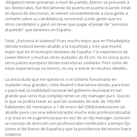
obligatorio tener primarias a nivel de partido, Manos se presentó a
las demócratas, fue literalmente de puerta en puerta (cuando estás
en época de elecciones, te vienen constantemente a casa gente a
contarte sobre su candidatura), convenció a más gente que los
otros candidatos y ganó sin tener que pagar el peaje de “servicios
al partido” que tenemos en España.
Total, ¿funciona el sistema? Pues mucho mejor que en Philadelphia
(donde todavía tienen alcalde a la española) y creo que mucho
mejor que en el municipio mediano de España. Y la experiencia de
Lower Merion y muchas otras ciudades de EE.UU. no es única, pues
otros países europeos tienen estructuras similares. Pero como de
estas experiencias se menos, no voy a entrar en muchos detalles.
La única duda que me queda es si el sistema funcionaría en
ciudades muy grandes, como Madrid o Barcelona donde, para bien
o para mal, la visibilidad nacional del gobierno municipal es tan
grande que sería muy complejo tener un city manager puro. Quizás
lo que se podría hacer es que las ciudades de más de 100,000
habitantes (62 municipios a 1 de enero del 2009) mantuviesen un
alcalde (pero con una administración mucho más profesionalizada)
o (y esta es mi sugerencia) que en vez de un city manager, tuviesen
un consejo de dirección con profesionales nombrados a tiempo fijo
(como el del Banco de España) y que la presidencia del mismo fuera
rotatoria.