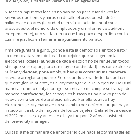
la que yo voy a nadar en verano es bien agradable.
Nuestros impuestos locales no son bajos pero cuando ves los
servicios que tienes y miras en detalle el presupuesto de 52
millones de dólares (la ciudad te envía un boletín anual con el
presupuesto, el número de empleados y un informe de auditoría
independiente), uno se da cuenta que hay poco desperdicio con lo
cual me justifico en llamar a mi ayuntamiento barato.
Y me preguntará alguno, ¿dónde está la democracia en todo esto?
La democracia viene de los 14 concejales que se eligen en la
elecciones locales (aunque de cada elección no se renuevan todos
sino que se solapan, para dar mayor continuidad). Los concejales se
reúnen y deciden, por ejemplo, si hay que construir una carretera
nueva o arreglar un puente. Pero cuando se ha decidido que hay
que arreglar un puente, es el city manager el que lo ejecuta. De igual
manera, cuando el city manager se retira (o no cumple su trabajo de
manera satisfactoria), los concejales buscan a uno nuevo pero de
nuevo con criterios de profesionalidad. Por ello cuando hay
elecciones, el city manager no se cambia por defecto aunque haya
habido un cambio de mayoría de los concejales. Cleland lleva desde
el 2002 en el cargo y antes de ello ya fue por 12 años el asistente
del previo city manager.
Quizás la mejor manera de entender lo que hace el city manager es