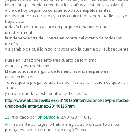
inversión que debían revertir a los x años al estado yugoslavo)
A día de hoy seguimos conociendo datos espeluznantes
de las matanzas de unos y otros contra todos, pero nadie que yo
haya visto
todavía ha entrado a saco en porque Alemania reconoció
unilateralmente
la independencia de Croacia en contra del criterio de todos los
demás
y a cambio de qué lo hizo, provocando la guerra civil subsequente.
Pues en Tunez presiento tres cuarto de lo mismo.
Avaricia y oscurantismo.
El que conozca a alguno de los empresarios españoles
establecidos en
Tunez que le pregunte además de " los benalí" quién es quién en
Tunez
y en que quedará esto dentro de 18 meses.
http://www.abcdesevilla.es/20110126/internacional/sevp-estados-
unidos-adelanta-tunez-20110126.html
Publicado por
el 27/01/2011 18:10
13.
Un parado
Al Presidente portugés lo habrá elegido solo un cuarto de los
portugueses pero al nuestro lo eligió Franco.