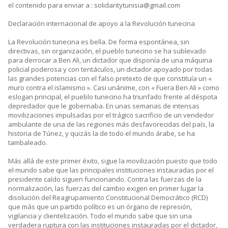
el contenido para enviar a : solidaritytunisia@gmail.com
Declaración internacional de apoyo a la Revolución tunecina
La Revolución tunecina es bella. De forma espontánea, sin
directivas, sin organización, el pueblo tunecino se ha sublevado
para derrocar a Ben Ali, un dictador que disponía de una máquina
policial poderosa y con tentáculos, un dictador apoyado por todas
las grandes potencias con el falso pretexto de que constituía un «
muro contra el islamismo ». Casi unánime, con « Fuera Ben Ali » como
eslogan principal, el pueblo tunecino ha triunfado frente al déspota
depredador que le gobernaba. En unas semanas de intensas
movilizaciones impulsadas por el trágico sacrificio de un vendedor
ambulante de una de las regiones más desfavorecidas del país, la
historia de Túnez, y quizás la de todo el mundo árabe, se ha
tambaleado.
Más allá de este primer éxito, sigue la movilización puesto que todo
el mundo sabe que las principales instituciones instauradas por el
presidente caído siguen funcionando. Contra las fuerzas de la
normalización, las fuerzas del cambio exigen en primer lugar la
disolución del Reagrupamiento Constitucional Democrático (RCD)
que más que un partido político es un órgano de represión,
vigilancia y clientelización. Todo el mundo sabe que sin una
verdadera ruptura con las instituciones instauradas por el dictador,