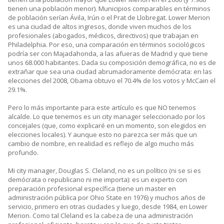
tienen una población menor). Municipios comparables en términos
de población serían Ávila, Irún o el Prat de Llobregat. Lower Merion
es una ciudad de altos ingresos, donde viven muchos de los
profesionales (abogados, médicos, directivos) que trabajan en
Philadelphia. Por eso, una comparación en términos sociológicos
podría ser con Majadahonda, a las afueras de Madrid y que tiene
unos 68.000 habitantes. Dada su composición demográfica, no es de
extrañar que sea una ciudad abrumadoramente demócrata: en las
elecciones del 2008, Obama obtuvo el 70.4% de los votos y McCain el
29.1%.
Pero lo más importante para este artículo es que NO tenemos
alcalde. Lo que tenemos es un city manager seleccionado por los
concejales (que, como explicaré en un momento, son elegidos en
elecciones locales). Y aunque esto no parezca ser más que un
cambio de nombre, en realidad es reflejo de algo mucho más
profundo.
Mi city manager, Douglas S. Cleland, no es un político (ni se si es
demócrata o republicano ni me importa): es un experto con
preparación profesional específica (tiene un master en
administración pública por Ohio State en 1976) y muchos años de
servicio, primero en otras ciudades y luego, desde 1984, en Lower
Merion. Como tal Cleland es la cabeza de una administración