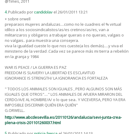
@Times, 2011
Publicado por
el 26/01/2011 13:21
4.
candidolav
+ sobre orwell
preparaos mujeres andaluzas....como no le cuadreis el % virtual
idílico a los sociosindicalistos/as/es cretinos/as/es, van a
militarizaros y obligaros a trabajar querais o no querais, valgais o
no valgais.. para muestra una consejera.
viva la igualdad cueste lo que nos cueste(a los demás).....y viva el
ministerio de la verdad .Cada vez se parece más mi tierra a rebelión
en la granja y 1984
WAR IS PEACE / LA GUERRA ES PAZ
FREEDOM IS SLAVERY/ LA LIBERTAD ES ESCLAVITUD
IGNORANCE IS STRENGTH/ LA IGNORANCIA ES FORTALEZA
" TODOS LOS ANIMALES SON IGUALES , PERO ALGUNOS SON MÁS
IGUALES QUE OTROS"...." LOS ANIMALES DE AFUERA MIRARON DEL
CERDO/A/E AL HOMBRE/A/ o lo que sea.. Y VICEVERSA, PERO YA ERA
IMPOSIBLE DISCERNIR QUIÉN ERA QUIÉN"
G.ORWELL..
http://www.abcdesevilla.es/20110126/andalucia/sevi-junta-crea-
plena-crisis-201101260037.html
Publicado por
el 26/01/2011 14:13
5.
noticia fresca