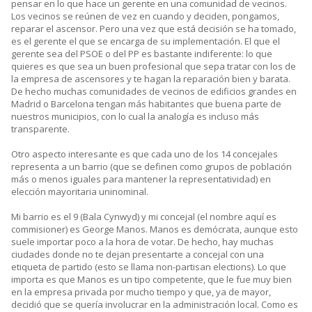
pensar en lo que hace un gerente en una comunidad de vecinos.
Los vecinos se reúnen de vez en cuando y deciden, pongamos,
reparar el ascensor. Pero una vez que está decisión se ha tomado,
es el gerente el que se encarga de su implementación. El que el
gerente sea del PSOE o del PP es bastante indiferente: lo que
quieres es que sea un buen profesional que sepa tratar con los de
la empresa de ascensores y te hagan la reparación bien y barata.
De hecho muchas comunidades de vecinos de edificios grandes en
Madrid o Barcelona tengan más habitantes que buena parte de
nuestros municipios, con lo cual la analogía es incluso más
transparente.
Otro aspecto interesante es que cada uno de los 14 concejales
representa a un barrio (que se definen como grupos de población
más o menos iguales para mantener la representatividad) en
elección mayoritaria uninominal.
Mi barrio es el 9 (Bala Cynwyd) y mi concejal (el nombre aquí es
commisioner) es George Manos. Manos es demócrata, aunque esto
suele importar poco a la hora de votar. De hecho, hay muchas
ciudades donde no te dejan presentarte a concejal con una
etiqueta de partido (esto se llama non-partisan elections). Lo que
importa es que Manos es un tipo competente, que le fue muy bien
en la empresa privada por mucho tiempo y que, ya de mayor,
decidió que se quería involucrar en la administración local. Como es