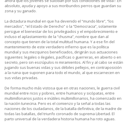
ahora que los jóvenes se suicidan por sus condiciones de vida?. En
absoluto, ayuda y apoyo a sus moribundos perros que guardan su
zona y su ganado.
La dictadura mundial en que ha devenido el “mundo libre”, “los
mercados”, “el Estado de Derecho” o la “Democracia”, solamente
persigue el bienestar de los privilegiados y el empobrecimiento e
incluso el aplastamiento de la “chusma”, nombre que dan al
concepto que tienen de la total multitud humana. Y a ese fin del
mantenimiento de este verdadero infierno que es la política
mundial y sus mezquinos beneficiados, dirigirán sus actuaciones
siguientes: legales o ilegales, pacíficas o guerreras, en abierto o en
secreto, pero sin escrúpulos ni miramientos. Al fin y al cabo se están
jugando sus buenas vidas y sus débiles pellejos, en contraposición
a la ruina que suponen para todo el mundo, al que escarnecen en
sus vidas privadas.
De forma mucho más vistosa que en otras naciones, le guerra civil
mundial entre ricos y pobres, entre humanos y sicópatas, entre
multimillonarios justos e inútiles multimillonarios, ha comenzado en
la nación tunecina. Pero es el comienzo y la señal a todas las
naciones de los ciudadanos, de la batalla definitiva, de la madre de
todas las batallas, del triunfo coronado de suprema Libertad. El
parto universal de la verdadera historia humana ha roto aguas.