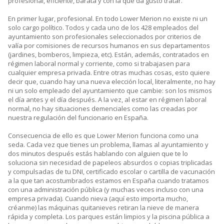
profesional, eficiente, barata y con la que da gusto tratar.
En primer lugar, profesional. En todo Lower Merion no existe ni un
solo cargo político. Todos y cada uno de los 428 empleados del
ayuntamiento son profesionales seleccionados por criterios de
valía por comisiones de recursos humanos en sus departamentos
(jardines, bomberos, limpieza, etc). Están, además, contratados en
régimen laboral normal y corriente, como si trabajasen para
cualquier empresa privada. Entre otras muchas cosas, esto quiere
decir que, cuando hay una nueva elección local, literalmente, no hay
ni un solo empleado del ayuntamiento que cambie: son los mismos
el día antes y el día después. A la vez, al estar en régimen laboral
normal, no hay situaciones demenciales como las creadas por
nuestra regulación del funcionario en España.
Consecuencia de ello es que Lower Merion funciona como una
seda. Cada vez que tienes un problema, llamas al ayuntamiento y
dos minutos después estás hablando con alguien que te lo
soluciona sin necesidad de papeleos absurdos o copias triplicadas
y compulsadas de tu DNI, certificado escolar o cartilla de vacunación
a la que tan acostumbrados estamos en España cuando tratamos
con una administración pública (y muchas veces incluso con una
empresa privada). Cuando nieva (aquí esto importa mucho,
créanme) las máquinas quitanieves retiran la nieve de manera
rápida y completa. Los parques están limpios y la piscina pública a