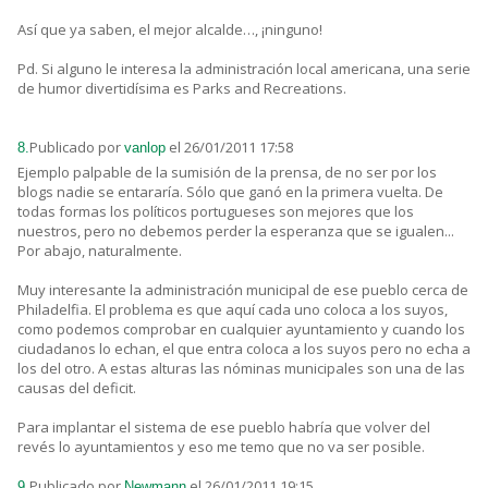
Así que ya saben, el mejor alcalde…, ¡ninguno!
Pd. Si alguno le interesa la administración local americana, una serie
de humor divertidísima es Parks and Recreations.
Publicado por
el 26/01/2011 17:58
8.
vanlop
Ejemplo palpable de la sumisión de la prensa, de no ser por los
blogs nadie se entararía. Sólo que ganó en la primera vuelta. De
todas formas los políticos portugueses son mejores que los
nuestros, pero no debemos perder la esperanza que se igualen...
Por abajo, naturalmente.
Muy interesante la administración municipal de ese pueblo cerca de
Philadelfia. El problema es que aquí cada uno coloca a los suyos,
como podemos comprobar en cualquier ayuntamiento y cuando los
ciudadanos lo echan, el que entra coloca a los suyos pero no echa a
los del otro. A estas alturas las nóminas municipales son una de las
causas del deficit.
Para implantar el sistema de ese pueblo habría que volver del
revés lo ayuntamientos y eso me temo que no va ser posible.
Publicado por
el 26/01/2011 19:15
9.
Newmann