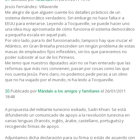
Jesús Fernández- Villaverde
Me alegro de que alguien cuente los detalles prácticos de un
sistema democrático verdadero. Sin embargo no hace falta ir a
EEUU para enterarse. Leyendo a Tocqueville, se puede hacer uno
una idea muy aproximada de cómo funciona el sistema democrático
a pequeña escala en aquel país.
Por otro lado, para lo del funcionariado, tampoco hay que cruzar el
Atlántico, en Gran Bretaña prescinden sin ningún problema de estas
masas de empleados fijos inflexibles, sin los que parecemos no
poder subsistir al sur de los Pirineos.
Me temo que nuestros diputados aún no se han enterado que las
reformas que más nos convienen, pasan por cosas como las que
nos cuenta Jesús. Pero claro, no podemos pedir peras a un olmo
que no ha viajado por el mundo, ni ha leido a Tocqueville.
Publicado por
el 26/01/2011
10.
Mándalo a los amigos y familiares
18:48
A propuesta del militante tunecino exiliado, Sadri Khiari. Se está
difundiendo un comunicado de apoyo a la revolución tunecina en
varias lenguas (francés, inglés, árabe, castellano, portugués) y
recogiendo firmas de apoyo.
Adjuntamos dicha declaración para su firma si estás de acuerdo con