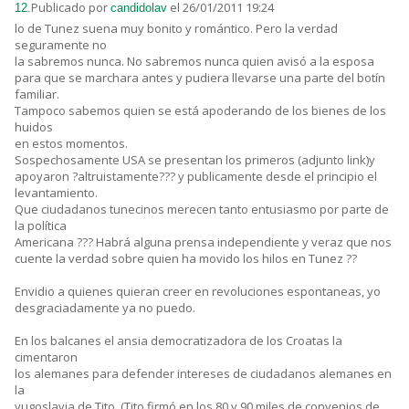
Publicado por
el 26/01/2011 19:24
12.
candidolav
lo de Tunez suena muy bonito y romántico. Pero la verdad
seguramente no
la sabremos nunca. No sabremos nunca quien avisó a la esposa
para que se marchara antes y pudiera llevarse una parte del botín
familiar.
Tampoco sabemos quien se está apoderando de los bienes de los
huidos
en estos momentos.
Sospechosamente USA se presentan los primeros (adjunto link)y
apoyaron ?altruistamente??? y publicamente desde el principio el
levantamiento.
Que ciudadanos tunecinos merecen tanto entusiasmo por parte de
la política
Americana ??? Habrá alguna prensa independiente y veraz que nos
cuente la verdad sobre quien ha movido los hilos en Tunez ??
Envidio a quienes quieran creer en revoluciones espontaneas, yo
desgraciadamente ya no puedo.
En los balcanes el ansia democratizadora de los Croatas la
cimentaron
los alemanes para defender intereses de ciudadanos alemanes en
la
yugoslavia de Tito. (Tito firmó en los 80 y 90 miles de convenios de