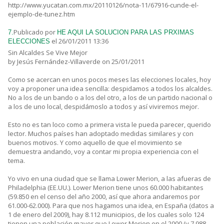
http://www.yucatan.com.mx/20110126/nota-11/67916-cunde-el-
ejemplo-de-tunez.htm
Publicado por
7.
HE AQUI LA SOLUCION PARA LAS PRXIMAS
el 26/01/2011 13:36
ELECCIONES
Sin Alcaldes Se Vive Mejor
by Jesús Fernández-Villaverde on 25/01/2011
Como se acercan en unos pocos meses las elecciones locales, hoy
voy a proponer una idea sencilla: despidamos a todos los alcaldes.
No a los de un bando o a los del otro, a los de un partido nacional o
a los de uno local, despidámoslo a todos y así viviremos mejor.
Esto no es tan loco como a primera vista le pueda parecer, querido
lector. Muchos países han adoptado medidas similares y con
buenos motivos. Y como aquello de que el movimiento se
demuestra andando, voy a contar mi propia experiencia con el
tema.
Yo vivo en una ciudad que se llama Lower Merion, a las afueras de
Philadelphia (EE.UU.). Lower Merion tiene unos 60.000 habitantes
(59.850 en el censo del año 2000, así que ahora andaremos por
61.000-62.000). Para que nos hagamos una idea, en España (datos a
1 de enero del 2009), hay 8.112 municipios, de los cuales solo 124
tienen una población mayor que Lower Merion en el 2000 (y 7.988