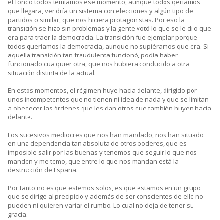
el fondo todos temíamos ese momento, aunque todos qeriamos
que llegara, vendría un sistema con elecciones y algún tipo de
partidos o similar, que nos hiciera protagonistas. Por eso la
transición se hizo sin problemas y la gente votó lo que se le dijo que
era para traer la democracia. La transición fue ejemplar porque
todos queríamos la democracia, aunque no supiéramos que era. Si
aquella transición tan fraudulenta funcionó, podía haber
funcionado cualquier otra, que nos hubiera conducido a otra
situación distinta de la actual.
En estos momentos, el régimen huye hacia delante, dirigido por
unos incompetentes que no tienen ni idea de nada y que se limitan
a obedecer las órdenes que les dan otros que también huyen hacia
delante.
Los sucesivos mediocres que nos han mandado, nos han situado
en una dependencia tan absoluta de otros poderes, que es
imposible salir por las buenas y tenemos que seguir lo que nos
manden y me temo, que entre lo que nos mandan está la
destrucción de España.
Por tanto no es que estemos solos, es que estamos en un grupo
que se dirige al precipicio y además de ser conscientes de ello no
pueden ni quieren variar el rumbo. Lo cual no deja de tener su
gracia.