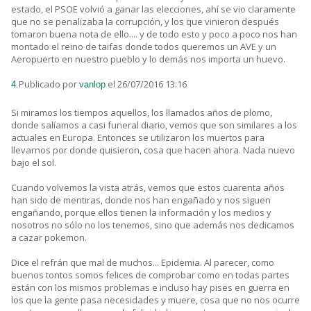
estado, el PSOE volvió a ganar las elecciones, ahí se vio claramente
que no se penalizaba la corrupción, y los que vinieron después
tomaron buena nota de ello.... y de todo esto y poco a poco nos han
montado el reino de taifas donde todos queremos un AVE y un
Aeropuerto en nuestro pueblo y lo demás nos importa un huevo.
Publicado por
el 26/07/2016 13:16
4.
vanlop
Si miramos los tiempos aquellos, los llamados años de plomo,
donde salíamos a casi funeral diario, vemos que son similares a los
actuales en Europa. Entonces se utilizaron los muertos para
llevarnos por donde quisieron, cosa que hacen ahora. Nada nuevo
bajo el sol.
Cuando volvemos la vista atrás, vemos que estos cuarenta años
han sido de mentiras, donde nos han engañado y nos siguen
engañando, porque ellos tienen la información y los medios y
nosotros no sólo no los tenemos, sino que además nos dedicamos
a cazar pokemon.
Dice el refrán que mal de muchos... Epidemia. Al parecer, como
buenos tontos somos felices de comprobar como en todas partes
están con los mismos problemas e incluso hay pises en guerra en
los que la gente pasa necesidades y muere, cosa que no nos ocurre