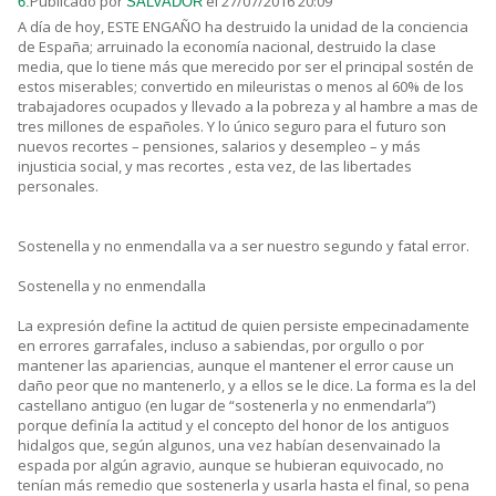
Publicado por
el 27/07/2016 20:09
6.
SALVADOR
A día de hoy, ESTE ENGAÑO ha destruido la unidad de la conciencia
de España; arruinado la economía nacional, destruido la clase
media, que lo tiene más que merecido por ser el principal sostén de
estos miserables; convertido en mileuristas o menos al 60% de los
trabajadores ocupados y llevado a la pobreza y al hambre a mas de
tres millones de españoles. Y lo único seguro para el futuro son
nuevos recortes – pensiones, salarios y desempleo – y más
injusticia social, y mas recortes , esta vez, de las libertades
personales.
Sostenella y no enmendalla va a ser nuestro segundo y fatal error.
Sostenella y no enmendalla
La expresión define la actitud de quien persiste empecinadamente
en errores garrafales, incluso a sabiendas, por orgullo o por
mantener las apariencias, aunque el mantener el error cause un
daño peor que no mantenerlo, y a ellos se le dice. La forma es la del
castellano antiguo (en lugar de “sostenerla y no enmendarla”)
porque definía la actitud y el concepto del honor de los antiguos
hidalgos que, según algunos, una vez habían desenvainado la
espada por algún agravio, aunque se hubieran equivocado, no
tenían más remedio que sostenerla y usarla hasta el final, so pena