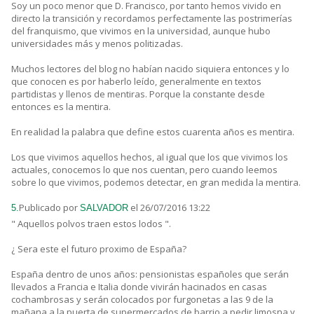
Soy un poco menor que D. Francisco, por tanto hemos vivido en
directo la transición y recordamos perfectamente las postrimerías
del franquismo, que vivimos en la universidad, aunque hubo
universidades más y menos politizadas.
Muchos lectores del blog no habían nacido siquiera entonces y lo
que conocen es por haberlo leído, generalmente en textos
partidistas y llenos de mentiras. Porque la constante desde
entonces es la mentira.
En realidad la palabra que define estos cuarenta años es mentira.
Los que vivimos aquellos hechos, al igual que los que vivimos los
actuales, conocemos lo que nos cuentan, pero cuando leemos
sobre lo que vivimos, podemos detectar, en gran medida la mentira.
Publicado por
el 26/07/2016 13:22
5.
SALVADOR
" Aquellos polvos traen estos lodos ".
¿ Sera este el futuro proximo de España?
España dentro de unos años: pensionistas españoles que serán
llevados a Francia e Italia donde vivirán hacinados en casas
cochambrosas y serán colocados por furgonetas a las 9 de la
mañana a la puerta de supermercados de barrio a pedir limosna y