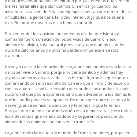
y entonces nos llenamos de felicidad porque tenemos una serie de
bienes materiales que disfrutamos. Sin embargo cuando los
misioneros vuelven de Siria, por ejemplo, cuentan que dentro de as
dificultades, la gente tiene felicidad interior, algo que nos suena
extraño porque nosotros no lo hemos conocido.
Para entender la transición no podemos olvidar que Isidoro y
compañía fueron creación de los servicios de Carrero. Y eso
siempre se olvida, cosa natural pues ese grupo manejó el poder
durante catorce años y nunca ha perdido influencia en estos
cuarenta.
No voy a caer en la tentación de imaginar como hubiera sido la cosa
de haber vivido Carrero, porque no tiene sentido y además hay
algunas sombras no aclaradas. Los hechos fueron los que fueron,
comenzando con el asesinato de Carrero que al final y de acuerdo
con los autores, llevó la transición por donde ellos querían. No sólo
quitaron al que podía oponerse, sino que advirtieron a los demás lo
que les podía pasar si se oponían. De modo que entre el miedo y la
desvergüenza se hizo la transición y tenemos lo que tenemos.
Porque todo fue una "profundización en la democracia", pero todas
las indecencias que hemos padecido y seguiremos padeciendo,
vienen de los cimientos puestos en la transición.
La gente tenía claro que a la muerte de Franco, no antes, porque en