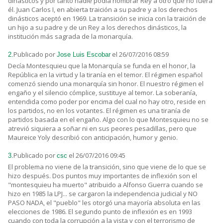
dinásticos y por tanto nadie podía nombrar Rey a otro que no fuera
él. Juan Carlos I, en abierta traición a su padre y a los derechos
dinásticos aceptó en 1969. La transición se inicia con la traición de
un hijo a su padre y de un Rey a los derechos dinásticos, la
institución más sagrada de la monarquía.
Publicado por
el 26/07/2016 08:59
2.
Jose Luis Escobar
Decía Montesquieu que la Monarquía se funda en el honor, la
República en la virtud y la tiranía en el temor. El régimen español
comenzó siendo una monarquía sin honor. El nuestro régimen el
engaño y el silencio cómplice, sustituye al temor. La soberanía,
entendida como poder por encima del cual no hay otro, reside en
los partidos, no en los votantes. El régimen es una tiranía de
partidos basada en el engaño. Algo con lo que Montesquieu no se
atrevió siquiera a soñar ni en sus peores pesadillas, pero que
Maureice Yoly describió con anticipación, humor y genio.
Publicado por
el 26/07/2016 09:45
3.
csc
El problema no viene de la transición, sino que viene de lo que se
hizo después. Dos puntos muy importantes de inflexión son el
"montesquieu ha muerto" atribuido a Alfonso Guerra cuando se
hizo en 1985 la LPJ... se cargaron la independencia judicial y NO
PASO NADA, el "pueblo" les otorgó una mayoría absoluta en las
elecciones de 1986. El segundo punto de inflexión es en 1993
cuando con toda la corrupción a la vista y con el terrorismo de