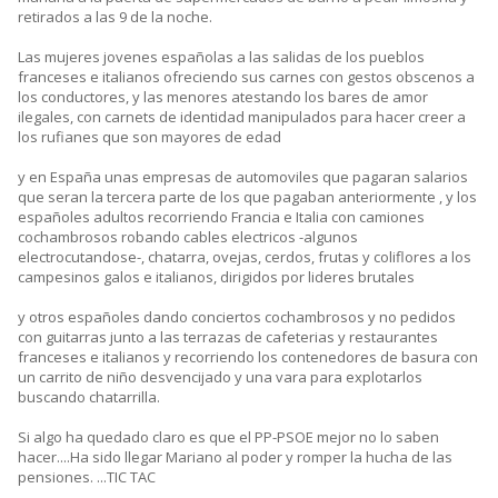
retirados a las 9 de la noche.
Las mujeres jovenes españolas a las salidas de los pueblos
franceses e italianos ofreciendo sus carnes con gestos obscenos a
los conductores, y las menores atestando los bares de amor
ilegales, con carnets de identidad manipulados para hacer creer a
los rufianes que son mayores de edad
y en España unas empresas de automoviles que pagaran salarios
que seran la tercera parte de los que pagaban anteriormente , y los
españoles adultos recorriendo Francia e Italia con camiones
cochambrosos robando cables electricos -algunos
electrocutandose-, chatarra, ovejas, cerdos, frutas y coliflores a los
campesinos galos e italianos, dirigidos por lideres brutales
y otros españoles dando conciertos cochambrosos y no pedidos
con guitarras junto a las terrazas de cafeterias y restaurantes
franceses e italianos y recorriendo los contenedores de basura con
un carrito de niño desvencijado y una vara para explotarlos
buscando chatarrilla.
Si algo ha quedado claro es que el PP-PSOE mejor no lo saben
hacer....Ha sido llegar Mariano al poder y romper la hucha de las
pensiones. ...TIC TAC