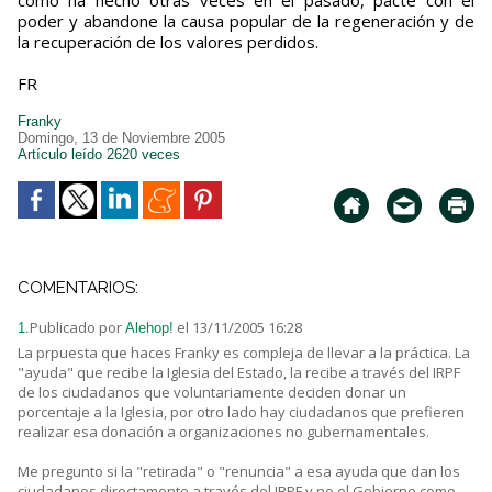
como ha hecho otras veces en el pasado, pacte con el
poder y abandone la causa popular de la regeneración y de
la recuperación de los valores perdidos.
FR
Franky
Domingo, 13 de Noviembre 2005
Artículo leído 2620 veces
COMENTARIOS:
Publicado por
el 13/11/2005 16:28
1.
Alehop!
La prpuesta que haces Franky es compleja de llevar a la práctica. La
"ayuda" que recibe la Iglesia del Estado, la recibe a través del IRPF
de los ciudadanos que voluntariamente deciden donar un
porcentaje a la Iglesia, por otro lado hay ciudadanos que prefieren
realizar esa donación a organizaciones no gubernamentales.
Me pregunto si la "retirada" o "renuncia" a esa ayuda que dan los
ciudadanos directamente a través del IRPF y no el Gobierno como