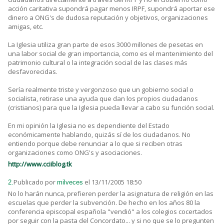
acción caritativa supondrá pagar menos IRPF, supondrá aportar ese
dinero a ONG's de dudosa reputación y objetivos, organizaciones
amigas, etc.
La Iglesia utiliza gran parte de esos 3000 millones de pesetas en
una labor social de gran importancia, como es el mantenimiento del
patrimonio cultural o la integración social de las clases más
desfavorecidas.
Sería realmente triste y vergonzoso que un gobierno social o
socialista, retirase una ayuda que dan los propios ciudadanos
(cristianos) para que la Iglesia pueda llevar a cabo su función social.
En mi opinión la Iglesia no es dependiente del Estado
económicamente hablando, quizás sí de los ciudadanos. No
entiendo porque debe renunciar a lo que si reciben otras
organizaciones como ONG's y asociaciones.
http://www.cciiblog.tk
Publicado por
el 13/11/2005 18:50
2.
milveces
No lo harán nunca, prefieren perder la asignatura de religión en las
escuelas que perder la subvención. De hecho en los años 80 la
conferencia episcopal española "vendió" a los colegios cocertados
por seguir con la pasta del Concordato... y si no que se lo pregunten