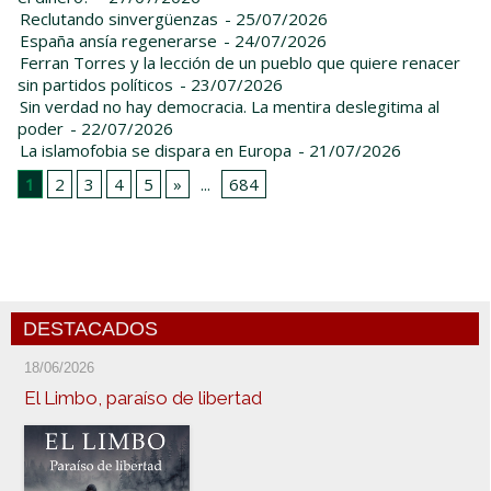
Reclutando sinvergüenzas
- 25/07/2026
España ansía regenerarse
- 24/07/2026
Ferran Torres y la lección de un pueblo que quiere renacer
sin partidos políticos
- 23/07/2026
Sin verdad no hay democracia. La mentira deslegitima al
poder
- 22/07/2026
La islamofobia se dispara en Europa
- 21/07/2026
1
2
3
4
5
»
...
684
DESTACADOS
18/06/2026
El Limbo, paraíso de libertad