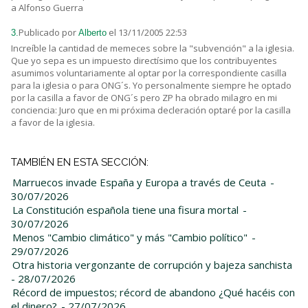
a Alfonso Guerra
Publicado por
el 13/11/2005 22:53
3.
Alberto
Increíble la cantidad de memeces sobre la "subvención" a la iglesia.
Que yo sepa es un impuesto directísimo que los contribuyentes
asumimos voluntariamente al optar por la correspondiente casilla
para la iglesia o para ONG´s. Yo personalmente siempre he optado
por la casilla a favor de ONG´s pero ZP ha obrado milagro en mi
conciencia: Juro que en mi próxima decleración optaré por la casilla
a favor de la iglesia.
TAMBIÉN EN ESTA SECCIÓN:
Marruecos invade España y Europa a través de Ceuta
-
30/07/2026
La Constitución española tiene una fisura mortal
-
30/07/2026
Menos "Cambio climático" y más "Cambio político"
-
29/07/2026
Otra historia vergonzante de corrupción y bajeza sanchista
- 28/07/2026
Récord de impuestos; récord de abandono ¿Qué hacéis con
el dinero?
- 27/07/2026