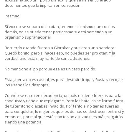
excusa ha sido un "polvo blanco" y que se han encontrado
documentos que la implican en corrupción.
Pasmao
Si vox no se separa de la otan, tenemos lo mismo que con los
demás, no se puede tener patriotismo si está sometido a un
organismo supranacional.
Recuerdo cuando fueron a Gibraltar y pusieron una bandera.
Quedó bonito, pero si haces eso, no puedes ser pro otan. Y la
verdad, uno está muy harto de contradicciones.
No menciono al pp porque ese es un caso perdido.
Esta guerra no es casual, es para destruir Uropa y Rusia y recoger
los useños los despojos.
Cuando se entra en decadencia, un país no tiene fuerzas para la
conquista y tiene que replegarse. Pero las batallas se libran fuera
de tu territorio o acabas invadido. Por tanto si no tienes fuerzas
para conquistar, lo mejor es que los demás se destrocen entre sí y
entonces, por mal que estés, no te van a invadir, es más, seguirás
siendo una potencia.