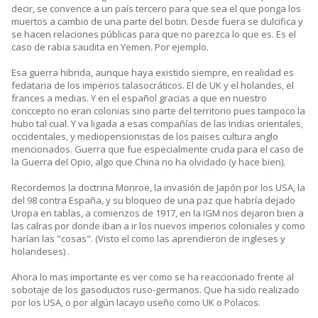
decir, se convence a un país tercero para que sea el que ponga los
muertos a cambio de una parte del botin. Desde fuera se dulcifica y
se hacen relaciones públicas para que no parezca lo que es. Es el
caso de rabia saudita en Yemen. Por ejemplo.
Esa guerra hibrida, aunque haya existido siempre, en realidad es
fedataria de los imperios talasocráticos. El de UK y el holandes, el
frances a medias. Y en el español gracias a que en nuestro
conccepto no eran colonias sino parte del territorio pues tampoco la
hubo tal cual. Y va ligada a esas compañías de las Indias orientales,
occidentales, y mediopensionistas de los paises cultura anglo
mencionados. Guerra que fue especialmente cruda para el caso de
la Guerra del Opio, algo que China no ha olvidado (y hace bien).
Recordemos la doctrina Monroe, la invasión de Japón por los USA, la
del 98 contra España, y su bloqueo de una paz que habría dejado
Uropa en tablas, a comienzos de 1917, en la IGM nos dejaron bien a
las calras por donde iban a ir los nuevos imperios coloniales y como
harían las "cosas". (Visto el como las aprendieron de ingleses y
holandeses) .
Ahora lo mas importante es ver como se ha reaccionado frente al
sobotaje de los gasoductos ruso-germanos. Que ha sido realizado
por los USA, o por algún lacayo useño como UK o Polacos.