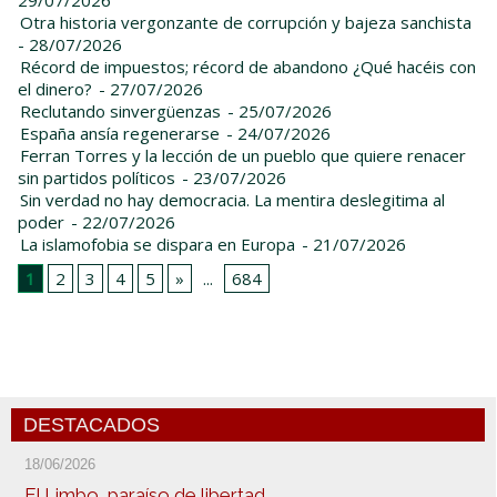
Otra historia vergonzante de corrupción y bajeza sanchista
- 28/07/2026
Récord de impuestos; récord de abandono ¿Qué hacéis con
el dinero?
- 27/07/2026
Reclutando sinvergüenzas
- 25/07/2026
España ansía regenerarse
- 24/07/2026
Ferran Torres y la lección de un pueblo que quiere renacer
sin partidos políticos
- 23/07/2026
Sin verdad no hay democracia. La mentira deslegitima al
poder
- 22/07/2026
La islamofobia se dispara en Europa
- 21/07/2026
1
2
3
4
5
»
...
684
DESTACADOS
18/06/2026
El Limbo, paraíso de libertad