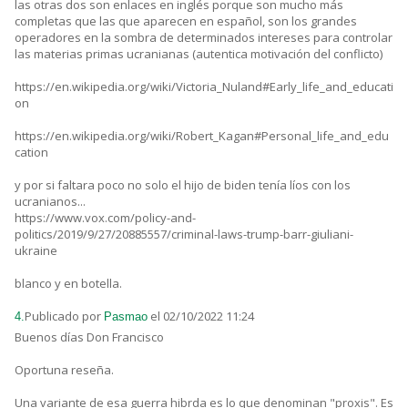
las otras dos son enlaces en inglés porque son mucho más
completas que las que aparecen en español, son los grandes
operadores en la sombra de determinados intereses para controlar
las materias primas ucranianas (autentica motivación del conflicto)
https://en.wikipedia.org/wiki/Victoria_Nuland#Early_life_and_educati
on
https://en.wikipedia.org/wiki/Robert_Kagan#Personal_life_and_edu
cation
y por si faltara poco no solo el hijo de biden tenía líos con los
ucranianos...
https://www.vox.com/policy-and-
politics/2019/9/27/20885557/criminal-laws-trump-barr-giuliani-
ukraine
blanco y en botella.
Publicado por
el 02/10/2022 11:24
4.
Pasmao
Buenos días Don Francisco
Oportuna reseña.
Una variante de esa guerra hibrda es lo que denominan "proxis". Es