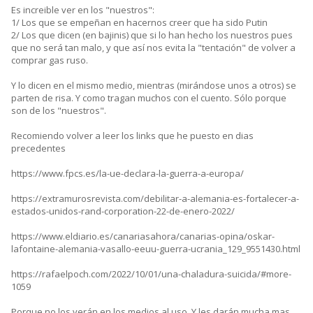
Es increible ver en los "nuestros":
1/ Los que se empeñan en hacernos creer que ha sido Putin
2/ Los que dicen (en bajinis) que si lo han hecho los nuestros pues
que no será tan malo, y que así nos evita la "tentación" de volver a
comprar gas ruso.
Y lo dicen en el mismo medio, mientras (mirándose unos a otros) se
parten de risa. Y como tragan muchos con el cuento. Sólo porque
son de los "nuestros".
Recomiendo volver a leer los links que he puesto en dias
precedentes
https://www.fpcs.es/la-ue-declara-la-guerra-a-europa/
https://extramurosrevista.com/debilitar-a-alemania-es-fortalecer-a-
estados-unidos-rand-corporation-22-de-enero-2022/
https://www.eldiario.es/canariasahora/canarias-opina/oskar-
lafontaine-alemania-vasallo-eeuu-guerra-ucrania_129_9551430.html
https://rafaelpoch.com/2022/10/01/una-chaladura-suicida/#more-
1059
Porque no los verán en los medios al uso. Y les darán mucha mas