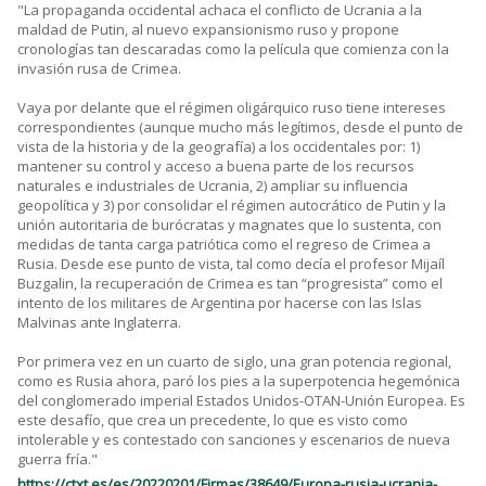
"La propaganda occidental achaca el conflicto de Ucrania a la
maldad de Putin, al nuevo expansionismo ruso y propone
cronologías tan descaradas como la película que comienza con la
invasión rusa de Crimea.
Vaya por delante que el régimen oligárquico ruso tiene intereses
correspondientes (aunque mucho más legítimos, desde el punto de
vista de la historia y de la geografía) a los occidentales por: 1)
mantener su control y acceso a buena parte de los recursos
naturales e industriales de Ucrania, 2) ampliar su influencia
geopolítica y 3) por consolidar el régimen autocrático de Putin y la
unión autoritaria de burócratas y magnates que lo sustenta, con
medidas de tanta carga patriótica como el regreso de Crimea a
Rusia. Desde ese punto de vista, tal como decía el profesor Mijaíl
Buzgalin, la recuperación de Crimea es tan “progresista” como el
intento de los militares de Argentina por hacerse con las Islas
Malvinas ante Inglaterra.
Por primera vez en un cuarto de siglo, una gran potencia regional,
como es Rusia ahora, paró los pies a la superpotencia hegemónica
del conglomerado imperial Estados Unidos-OTAN-Unión Europea. Es
este desafío, que crea un precedente, lo que es visto como
intolerable y es contestado con sanciones y escenarios de nueva
guerra fría."
https://ctxt.es/es/20220201/Firmas/38649/Europa-rusia-ucrania-