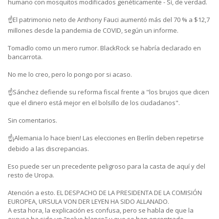
humano con mosquitos modificados genéticamente - Sí, de verdad.
☝️El patrimonio neto de Anthony Fauci aumentó más del 70 % a $12,7
millones desde la pandemia de COVID, según un informe.
Tomadlo como un mero rumor. BlackRock se habría declarado en
bancarrota.
No me lo creo, pero lo pongo por si acaso.
☝️Sánchez defiende su reforma fiscal frente a "los brujos que dicen
que el dinero está mejor en el bolsillo de los ciudadanos".
Sin comentarios.
☝️¡Alemania lo hace bien! Las elecciones en Berlín deben repetirse
debido a las discrepancias.
Eso puede ser un precedente peligroso para la casta de aquí y del
resto de Uropa.
Atención a esto. EL DESPACHO DE LA PRESIDENTA DE LA COMISIÓN
EUROPEA, URSULA VON DER LEYEN HA SIDO ALLANADO.
A esta hora, la explicación es confusa, pero se habla de que la