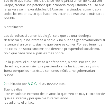
Eso es lo que hacen los USA. Si se repliegan, la unión de Rusia con
Uropa, crearía una potencia que acabaría conquistándolos. Eso a la
larga va a ser inexorable, los USA serán marginados, como lo son
todos los imperios. Lo que hacen es tratar que eso sea lo más tarde
posible.
Mentalmente
Las derechas sí tienen ideología, solo que es una ideología
defensiva que no interesa a nadie. Y no puedes ganar votaciones si
la gente el único entusiasmo que tiene es comer. Por eso tenemos
los ciclos, de socialismo miseria derecha prosperidad socialismo.
Sólo que cada ciclo el país es más pobre.
En la guerra, el que se limita a defenderse, pierde. Por eso, las
derechas, acaban siempre perdiendo ante las izquierdas y si no
fuera porque los marxistas son unos inútiles, no gobernarían
nunca.
Publicado por
el 02/10/2022 10:40
2.
A.G.G.
Buenos días
Este es solo un extracto de un articulo que creo es muy ilustrador de
que es ucrania y por qué. Se lo recomiendo.
les adjunto el enlace.