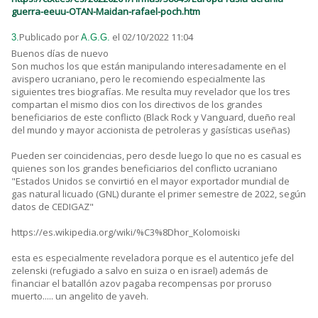
guerra-eeuu-OTAN-Maidan-rafael-poch.htm
Publicado por
el 02/10/2022 11:04
3.
A.G.G.
Buenos días de nuevo
Son muchos los que están manipulando interesadamente en el
avispero ucraniano, pero le recomiendo especialmente las
siguientes tres biografías. Me resulta muy revelador que los tres
compartan el mismo dios con los directivos de los grandes
beneficiarios de este conflicto (Black Rock y Vanguard, dueño real
del mundo y mayor accionista de petroleras y gasísticas useñas)
Pueden ser coincidencias, pero desde luego lo que no es casual es
quienes son los grandes beneficiarios del conflicto ucraniano
"Estados Unidos se convirtió en el mayor exportador mundial de
gas natural licuado (GNL) durante el primer semestre de 2022, según
datos de CEDIGAZ"
https://es.wikipedia.org/wiki/%C3%8Dhor_Kolomoiski
esta es especialmente reveladora porque es el autentico jefe del
zelenski (refugiado a salvo en suiza o en israel) además de
financiar el batallón azov pagaba recompensas por proruso
muerto..... un angelito de yaveh.