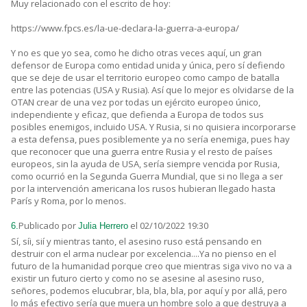
Muy relacionado con el escrito de hoy:
https://www.fpcs.es/la-ue-declara-la-guerra-a-europa/
Y no es que yo sea, como he dicho otras veces aquí, un gran
defensor de Europa como entidad unida y única, pero sí defiendo
que se deje de usar el territorio europeo como campo de batalla
entre las potencias (USA y Rusia). Así que lo mejor es olvidarse de la
OTAN crear de una vez por todas un ejército europeo único,
independiente y eficaz, que defienda a Europa de todos sus
posibles enemigos, incluido USA. Y Rusia, si no quisiera incorporarse
a esta defensa, pues posiblemente ya no sería enemiga, pues hay
que reconocer que una guerra entre Rusia y el resto de países
europeos, sin la ayuda de USA, sería siempre vencida por Rusia,
como ocurrió en la Segunda Guerra Mundial, que si no llega a ser
por la intervención americana los rusos hubieran llegado hasta
París y Roma, por lo menos.
Publicado por
el 02/10/2022 19:30
6.
Julia Herrero
Sí, síi, sií y mientras tanto, el asesino ruso está pensando en
destruir con el arma nuclear por excelencia....Ya no pienso en el
futuro de la humanidad porque creo que mientras siga vivo no va a
existir un futuro cierto y como no se asesine al asesino ruso,
señores, podemos elucubrar, bla, bla, bla, por aquí y por allá, pero
lo más efectivo sería que muera un hombre solo a que destruya a