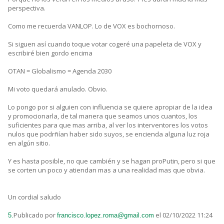
perspectiva.
Como me recuerda VANLOP. Lo de VOX es bochornoso.
Si siguen así cuando toque votar cogeré una papeleta de VOX y
escribiré bien gordo encima
OTAN = Globalismo = Agenda 2030
Mi voto quedará anulado. Obvio.
Lo pongo por si alguien con influencia se quiere apropiar de la idea
y promocionarla, de tal manera que seamos unos cuantos, los
suficientes para que mas arriba, al ver los interventores los votos
nulos que podrñían haber sido suyos, se encienda alguna luz roja
en algún sitio.
Y es hasta posible, no que cambién y se hagan proPutin, pero si que
se corten un poco y atiendan mas a una realidad mas que obvia.
Un cordial saludo
Publicado por
el 02/10/2022 11:24
5.
francisco.lopez.roma@gmail.com