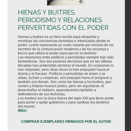
HIENAS Y BUITRES.
PERIODISMO Y RELACIONES
PERVERTIDAS CON EL PODER
Hienas y buitres es un libro escrito para despertar y
movilizar las conciencias dormidas e intoxicadas desde el
poder. Leerlo representa un vuelo rasante por encima de los
secretos de la comunicación moderna y de los recursos y
trucos que utiliza el poder para ejercer el dominio.
Las relaciones entre políticos y periodistas siempre han sido
tormentosas. Son dos poderes decisivos que en las últimas
décadas han pretendido dominar el mundo. En ocasiones lo
han mejorado, pero otras veces lo han empujado hacia el
drama y el fracaso. Políticos y periodistas se aman y se
odian, luchan y cooperan, nos empujan hacia el progreso y
también nos frenan. Son como las hienas y los buitres, que
comen y limpian huesos juntos, pero sin soportarse. Al
desentrañar el misterio, aprenderemos también a
defendernos de sus fechorías.
Los medios son la única fuerza del siglo XXI que tiene poder
para poner y quitar gobiernos y para cambiar los destinos
del mundo.
[
Más
]
COMPRAR EJEMPLARES FIRMADOS POR EL AUTOR