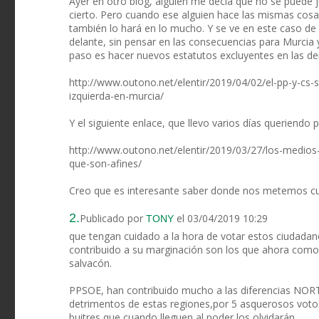
Ayer en otro blog, alguien me decía que no se puede j
cierto. Pero cuando ese alguien hace las mismas cosa
también lo hará en lo mucho. Y se ve en este caso de
delante, sin pensar en las consecuencias para Murcia 
paso es hacer nuevos estatutos excluyentes en las de
http://www.outono.net/elentir/2019/04/02/el-pp-y-cs
izquierda-en-murcia/
Y el siguiente enlace, que llevo varios días queriendo
http://www.outono.net/elentir/2019/03/27/los-medios-
que-son-afines/
Creo que es interesante saber donde nos metemos c
2.
Publicado por
el 03/04/2019 10:29
TONY
que tengan cuidado a la hora de votar estos ciudad
contribuido a su marginación son los que ahora c
salvacón.
PPSOE, han contribuido mucho a las diferencias NORTE
detrimentos de estas regiones,por 5 asquerosos voto
buitres que cuando lleguen al poder los olvidarán