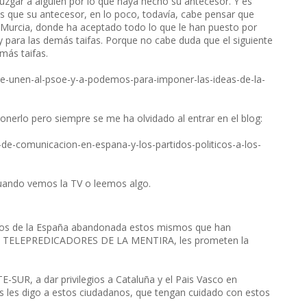
uzgar a alguien por lo que haya hecho su antecesor. Y es
s que su antecesor, en lo poco, todavía, cabe pensar que
 Murcia, donde ha aceptado todo lo que le han puesto por
y para las demás taifas. Porque no cabe duda que el siguiente
más taifas.
-se-unen-al-psoe-y-a-podemos-para-imponer-las-ideas-de-la-
 ponerlo pero siempre se me ha olvidado al entrar en el blog:
de-comunicacion-en-espana-y-los-partidos-politicos-a-los-
uando vemos la TV o leemos algo.
anos de la España abandonada estos mismos que han
omo TELEPREDICADORES DE LA MENTIRA, les prometen la
-SUR, a dar privilegios a Cataluña y el Pais Vasco en
s les digo a estos ciudadanos, que tengan cuidado con estos