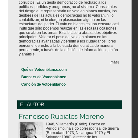
corruptos. Es un gesto democrático de rechazo a los
políticos, partidos y programas, no al sistema. Conscientes
del riesgo que representaría un voto en blanco masivo, los
gestores de las actuales democracias no lo valoran, ni lo
contabilizan, ni le otorgan plasmación alguna en las
estructuras del poder. El voto en blanco es una censura casi
inútil que sólo podemos realizar en las escasas ocasiones
que se abren las urnas. Esta bitácora abraza dos objetivos
principales: Valorar el peso del voto en blanco en las
democracias avanzadas y permitir a los ciudadanos libres
ejercer el derecho a la bofetada democrática de manera
permanente, a través de la difusión de información, opinión
y análisis.
[más]
Qué es Votoenblanco.com
Banners de Votoenblanco
Canción de Votoenblanco
EL AUTOR
Votoenblanco.com
Francisco Rubiales Moreno
1948, Villamartín (Cádiz). Doctor en
Periodismo, ha sido corresponsal de guerra
(Ramadam 1973, Nicaragua 1979 y El
Salvador 1980), director de las