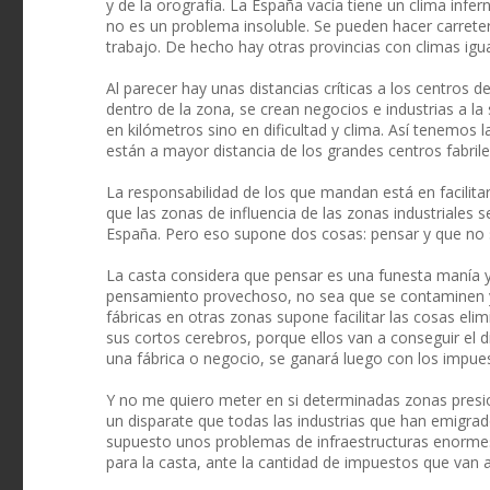
y de la orografía. La España vacía tiene un clima inf
no es un problema insoluble. Se pueden hacer carretera
trabajo. De hecho hay otras provincias con climas igu
Al parecer hay unas distancias críticas a los centros de 
dentro de la zona, se crean negocios e industrias a l
en kilómetros sino en dificultad y clima. Así tenemos
están a mayor distancia de los grandes centros fabril
La responsabilidad de los que mandan está en facili
que las zonas de influencia de las zonas industriales 
España. Pero eso supone dos cosas: pensar y que no 
La casta considera que pensar es una funesta manía y 
pensamiento provechoso, no sea que se contaminen y
fábricas en otras zonas supone facilitar las cosas e
sus cortos cerebros, porque ellos van a conseguir el din
una fábrica o negocio, se ganará luego con los impues
Y no me quiero meter en si determinadas zonas presion
un disparate que todas las industrias que han emigr
supuesto unos problemas de infraestructuras enormes.
para la casta, ante la cantidad de impuestos que van a