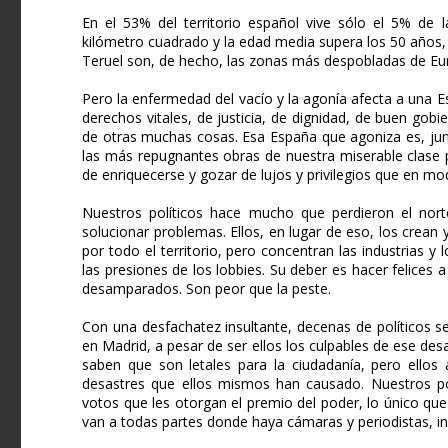
En el 53% del territorio español vive sólo el 5% de
kilómetro cuadrado y la edad media supera los 50 años, 
Teruel son, de hecho, las zonas más despobladas de Eur
Pero la enfermedad del vacío y la agonía afecta a una
derechos vitales, de justicia, de dignidad, de buen gobi
de otras muchas cosas. Esa España que agoniza es, jun
las más repugnantes obras de nuestra miserable clase p
de enriquecerse y gozar de lujos y privilegios que en m
Nuestros políticos hace mucho que perdieron el nort
solucionar problemas. Ellos, en lugar de eso, los crean y
por todo el territorio, pero concentran las industrias 
las presiones de los lobbies. Su deber es hacer felices 
desamparados. Son peor que la peste.
Con una desfachatez insultante, decenas de políticos se
en Madrid, a pesar de ser ellos los culpables de ese des
saben que son letales para la ciudadanía, pero ellos 
desastres que ellos mismos han causado. Nuestros po
votos que les otorgan el premio del poder, lo único que 
van a todas partes donde haya cámaras y periodistas, incl