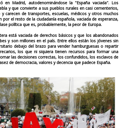
tó en Madrid, autodenominándose la "España vaciada". Los
bla y que convierte a sus pueblos rurales en casi cementerios,
o y carecen de transportes, escuelas, médicos y otros muchos
én por el resto de la ciudadanía española, vaciada de esperanza,
clase política que es, probablemente, la peor de Europa.
tera está vaciada de derechos básicos y que los abandonados
bes y son millones en el país. Entre ellos están los jóvenes sin
ersitario debajo del brazo para vender hamburguesas o repartir
recarios, los que ni siquiera tienen recursos para formar una
tomar las decisiones correctas, los confundidos, los esclavos de
scasez de democracia, valores y decencia que padece España.