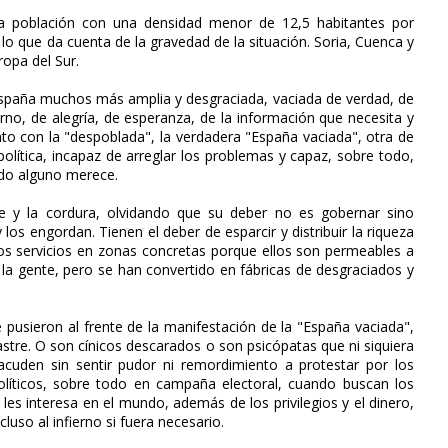
 la población con una densidad menor de 12,5 habitantes por
lo que da cuenta de la gravedad de la situación. Soria, Cuenca y
opa del Sur.
 España muchos más amplia y desgraciada, vaciada de verdad, de
erno, de alegría, de esperanza, de la información que necesita y
to con la "despoblada", la verdadera "España vaciada", otra de
olítica, incapaz de arreglar los problemas y capaz, sobre todo,
odo alguno merece.
e y la cordura, olvidando que su deber no es gobernar sino
 los engordan. Tienen el deber de esparcir y distribuir la riqueza
y los servicios en zonas concretas porque ellos son permeables a
a la gente, pero se han convertido en fábricas de desgraciados y
 pusieron al frente de la manifestación de la "España vaciada",
astre. O son cínicos descarados o son psicópatas que ni siquiera
acuden sin sentir pudor ni remordimiento a protestar por los
líticos, sobre todo en campaña electoral, cuando buscan los
les interesa en el mundo, además de los privilegios y el dinero,
uso al infierno si fuera necesario.