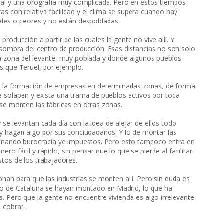
ernal y una orografía muy complicada. Pero en estos tiempos
s con relativa facilidad y el clima se supera cuando hay
ales o peores y no están despobladas.
producción a partir de las cuales la gente no vive allí. Y
a sombra del centro de producción. Esas distancias no son solo
 la zona del levante, muy poblada y donde algunos pueblos
es que Teruel, por ejemplo.
tar la formación de empresas en determinadas zonas, de forma
se solapen y exista una trama de pueblos activos por toda
se monten las fábricas en otras zonas.
se levantan cada día con la idea de alejar de ellos todo
 hagan algo por sus conciudadanos. Y lo de montar las
liminando burocracia ye impuestos. Pero esto tampoco entra en
ero fácil y rápido, sin pensar que lo que se pierde al facilitar
tos de los trabajadores.
an para que las industrias se monten allí. Pero sin duda es
ado de Cataluña se hayan montado en Madrid, lo que ha
 Pero que la gente no encuentre vivienda es algo irrelevante
 cobrar.