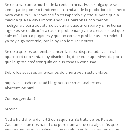
Se está hablando mucho de la renta mínima. Eso es algo que se
tiene que imponer o tendremos a la mitad de la población sin dinero
para consumir. La robotización es imparable y eso supone que a
medida que se vaya imponiendo, las personas con menos
inteligencia para adaptarse se van a quedar en paro y si no tienen
ingresos se dedicarán a causar problemas y a no consumir, así que
sale más barato pagarles y que no causen problemas. En realidad
ya hay algo parecido, con la ayuda familiar y otros.
Se deja que los podemitas lancen la idea, disparatada y al final
aparecerá una renta muy disminuida, de mera supervivencia para
que la gente esté tranquila en sus casas y consuma.
Sobre los sucesos americanos de ahora vean este enlace:
http://astillasderealidad.blogspot.com/2020/06/hechos-
alternativos.html
Curioso ¿verdad?
Arcoiris
Nadie ha dicho lo del art 2 de Ezquerra. Se trata de los Países
Catalanes, que nos han dicho pero nunca que era algo más que
ensoñaciones nazionalistas, que estaban en los estatutos de un