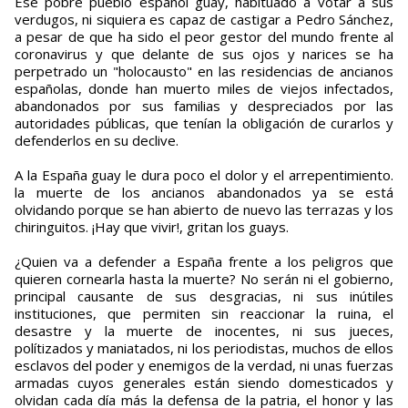
Ese pobre pueblo español guay, habituado a votar a sus
verdugos, ni siquiera es capaz de castigar a Pedro Sánchez,
a pesar de que ha sido el peor gestor del mundo frente al
coronavirus y que delante de sus ojos y narices se ha
perpetrado un "holocausto" en las residencias de ancianos
españolas, donde han muerto miles de viejos infectados,
abandonados por sus familias y despreciados por las
autoridades públicas, que tenían la obligación de curarlos y
defenderlos en su declive.
A la España guay le dura poco el dolor y el arrepentimiento.
la muerte de los ancianos abandonados ya se está
olvidando porque se han abierto de nuevo las terrazas y los
chiringuitos. ¡Hay que vivir!, gritan los guays.
¿Quien va a defender a España frente a los peligros que
quieren cornearla hasta la muerte? No serán ni el gobierno,
principal causante de sus desgracias, ni sus inútiles
instituciones, que permiten sin reaccionar la ruina, el
desastre y la muerte de inocentes, ni sus jueces,
polítizados y maniatados, ni los periodistas, muchos de ellos
esclavos del poder y enemigos de la verdad, ni unas fuerzas
armadas cuyos generales están siendo domesticados y
olvidan cada día más la defensa de la patria, el honor y las