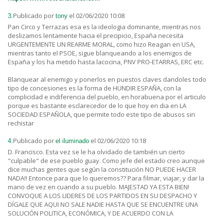
Publicado por
el 02/06/2020 10:08
3.
tony
Pan Circo y Terrazas esa es la ideologia dominante, mientras nos
deslizamos lentamente hacia el precipicio, España necesita
URGENTEMENTE UN REARME MORAL, como hizo Reagan en USA,
mientras tanto el PSOE, sigue blanqueando a los enemigos de
España y los ha metido hasta lacocina, PNV PRO-ETARRAS, ERC etc.
Blanquear al enemigo y ponerlos en puestos claves dandoles todo
tipo de concesiones es la forma de HUNDIR ESPAÑA, con la
complicidad e indiferencia del pueblo, en horabuena por el articulo
porque es bastante esclarecedor de lo que hoy en dia en LA
SOCIEDAD ESPAÑOLA, que permite todo este tipo de abusos sin
rechistar
Publicado por
el 02/06/2020 10:18
4.
el iluminado
D. Francisco. Esta vez se le ha olvidado de también un cierto
"culpable" de ese pueblo guay. Como jefe del estado creo aunque
dice muchas gentes que según la constitución NO PUEDE HACER
NADA!! Entonce para que lo queremos?? Para filmar, viajar, y dar la
mano de vez en cuando a su pueblo. MAJESTAD YA ESTA BIEN!
CONVOQUE A LOS LIDERES DE LOS PARTIDOS EN SU DESPACHO Y
DÍGALE QUE AQUI NO SALE NADIE HASTA QUE SE ENCUENTRE UNA
SOLUCIÓN POLITICA, ECONÓMICA, Y DE ACUERDO CON LA