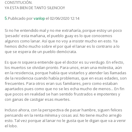
CONSTITUCIÓN.
YA ESTA BIEN DE TANTO SILENCIO!!
Publicado por
el 02/06/2020 12:14
5.
vanlop
Si no he entendido mal y no me extrañaría, porque estoy un poco
'pesado' esta mañana, el pueblo guay es lo que conocemos
algunos como lanar. Así que no voy a insistir mucho en esto. Ya
hemos dicho mucho sobre el por qué el lanar es lo contrario a lo
que se espera de un pueblo demócrata.
Es que ni siquiera entiende que el doctor es su verdugo. En efecto,
los muertos se olvidan pronto. Para unos, eran una molestia, aún
en la residencia, porque había que visitarlos y atender las llamadas
de la residencia cuando había problemas, que en esas edades, son
frecuentes. Para otros eran sus familiares, pero como estaban
apartados pues como que no se les echa mucho de menos... En fin
que pocos en realidad se han sentido frustrados e impotentes y
con ganas de castigar esas muertes.
Incluso ahora, con la perspectiva de pasar hambre, siguen felices
pensando en la renta mínima y cosas así. No tiene mucho arreglo
esto. Tal vez porque al lanar no le gusta que le digan que va a venir
el lobo.