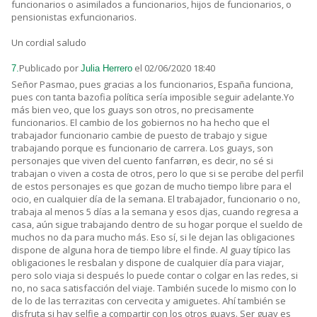
funcionarios o asimilados a funcionarios, hijos de funcionarios, o
pensionistas exfuncionarios.
Un cordial saludo
Publicado por
el 02/06/2020 18:40
7.
Julia Herrero
Señor Pasmao, pues gracias a los funcionarios, España funciona,
pues con tanta bazofia política sería imposible seguir adelante.Yo
más bien veo, que los guays son otros, no precisamente
funcionarios. El cambio de los gobiernos no ha hecho que el
trabajador funcionario cambie de puesto de trabajo y sigue
trabajando porque es funcionario de carrera. Los guays, son
personajes que viven del cuento fanfarrøn, es decir, no sé si
trabajan o viven a costa de otros, pero lo que si se percibe del perfil
de estos personajes es que gozan de mucho tiempo libre para el
ocio, en cualquier día de la semana. El trabajador, funcionario o no,
trabaja al menos 5 días a la semana y esos dįas, cuando regresa a
casa, aún sigue trabajando dentro de su hogar porque el sueldo de
muchos no da para mucho más. Eso sí, si le dejan las obligaciones
dispone de alguna hora de tiempo libre el finde. Al guay típico las
obligaciones le resbalan y dispone de cualquier día para viajar,
pero solo viaja si después lo puede contar o colgar en las redes, si
no, no saca satisfacción del viaje. También sucede lo mismo con lo
de lo de las terrazitas con cervecita y amiguetes. Ahí también se
disfruta si hay selfie a compartir con los otros guays. Ser guay es