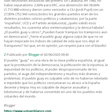
sido decisiones exclusivas del primero. En Cataluña, en 1980, no
había separatismo: 2,66% para ERC, una abstención del 38,66%
(1.713.888 votos) y dieron como vencedor a CiU (Jordi Pujol) con un
27,83% (752.943 votos) (todos los grandes partidos eran de los
distintos posibles colores políticos y catalanistas; por la parte
“española”, UCD y el Partido andalucista); ¿quién validó esos
resultados, los cuarenta años ininterrumpidos y la deriva habida?
¿El pueblo guay u otros? ¿Pueden hacer trampas los tramposos aun
en democracia? ¿Tiene el pueblo guay alguna culpa de que no se
hayan mejorado los índices de calidad de vida que nos dejó el
franquismo? Así que, en mi opinión, ¡un respeto para con el blasillo!
Publicado por
el 02/06/2020 09:43
2.
Blogger
El pueblo "guay" es una obra de la clase política española, al igual
que la prostitución de la democracia, la politización de la injusticia, la
impunidad de los políticos, el poder desproporcionado de los
partidos, el auge del independentismo y muchos más dramas y
problemas. El pueblo guay es culpable sólo de no haberse rebelado
e impedido que los políticos consumaran su atraco a la España
decente y limpia. Hoy es culpable de dejarse avasallar y
lobotomizar y de haberse convertido en uno de los pueblos más
cobardes del mundo.
Blogger
https://www.votoenblanco.com