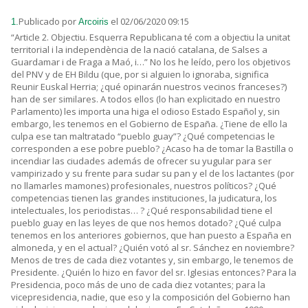
Publicado por
el 02/06/2020 09:15
1.
Arcoiris
“Article 2. Objectiu. Esquerra Republicana té com a objectiu la unitat
territorial i la independència de la nació catalana, de Salses a
Guardamar i de Fraga a Maó, i…” No los he leído, pero los objetivos
del PNV y de EH Bildu (que, por si alguien lo ignoraba, significa
Reunir Euskal Herria; ¿qué opinarán nuestros vecinos franceses?)
han de ser similares. A todos ellos (lo han explicitado en nuestro
Parlamento) les importa una higa el odioso Estado Español y, sin
embargo, les tenemos en el Gobierno de España. ¿Tiene de ello la
culpa ese tan maltratado “pueblo guay”? ¿Qué competencias le
corresponden a ese pobre pueblo? ¿Acaso ha de tomar la Bastilla o
incendiar las ciudades además de ofrecer su yugular para ser
vampirizado y su frente para sudar su pan y el de los lactantes (por
no llamarles mamones) profesionales, nuestros políticos? ¿Qué
competencias tienen las grandes instituciones, la judicatura, los
intelectuales, los periodistas… ? ¿Qué responsabilidad tiene el
pueblo guay en las leyes de que nos hemos dotado? ¿Qué culpa
tenemos en los anteriores gobiernos, que han puesto a España en
almoneda, y en el actual? ¿Quién votó al sr. Sánchez en noviembre?
Menos de tres de cada diez votantes y, sin embargo, le tenemos de
Presidente. ¿Quién lo hizo en favor del sr. Iglesias entonces? Para la
Presidencia, poco más de uno de cada diez votantes; para la
vicepresidencia, nadie, que eso y la composición del Gobierno han