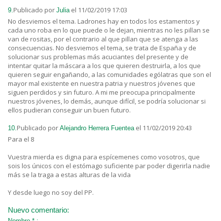
Publicado por
el 11/02/2019 17:03
9.
Julia
No desviemos el tema. Ladrones hay en todos los estamentos y
cada uno roba en lo que puede o le dejan, mientras no les pillan se
van de rositas, por el contrario al que pillan que se atenga a las
consecuencias. No desviemos el tema, se trata de España y de
solucionar sus problemas más acuciantes del presente y de
intentar quitar la máscara a los que quieren destruirla, a los que
quieren seguir engañando, a las comunidades ególatras que son el
mayor mal existente en nuestra patria y nuestros jóvenes que
siguen perdidos y sin futuro. A mi me preocupa principalmente
nuestros jóvenes, lo demás, aunque difícil, se podría solucionar si
ellos pudieran conseguir un buen futuro.
Publicado por
el 11/02/2019 20:43
10.
Alejandro Herrera Fuentea
Para el 8
Vuestra mierda es digna para espícemenes como vosotros, que
sois los únicos con el estómago suficiente par poder digerirla nadie
más se la traga a estas alturas de la vida
Y desde luego no soy del PP.
Nuevo comentario:
Nombre * :