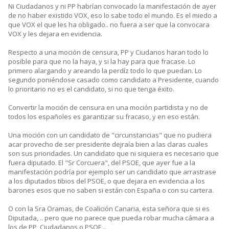
Ni Ciudadanos y ni PP habrían convocado la manifestación de ayer
de no haber existido VOX, eso lo sabe todo el mundo. Es el miedo a
que VOX el que les ha obligado.. no fuera a ser que la convocara
VOX y les dejara en evidencia.
Respecto a una moción de censura, PP y Ciudanos haran todo lo
posible para que no la haya, y si la hay para que fracase. Lo
primero alargando y areando la perdíz todo lo que puedan. Lo
segundo poniéndose casado como candidato a Presidente, cuando
lo prioritario no es el candidato, si no que tenga éxito.
Convertir la moción de censura en una moción partidista y no de
todos los españoles es garantizar su fracaso, y en eso están.
Una moción con un candidato de "circunstancias" que no pudiera
acar provecho de ser presidente dejraía bien a las claras cuales
son sus prioridades. Un candidato que ni siquiera es necesario que
fuera diputado. El "Sr Corcuera", del PSOE, que ayer fue a la
manifestación podría por ejemplo ser un candidato que arrastrase
a los diputados tibios del PSOE, o que dejara en evidencia a los
barones esos que no saben si están con España o con su cartera.
O con la Sra Oramas, de Coalición Canaria, esta señora que si es
Diputada, .. pero que no parece que pueda robar mucha cámara a
los de PP, Ciudadanos o PSOE ..