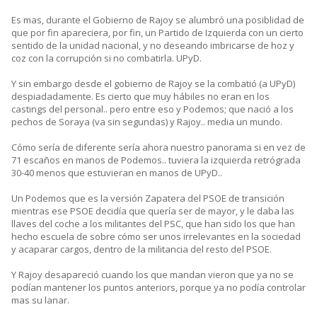
Es mas, durante el Gobierno de Rajoy se alumbró una posiblidad de
que por fin apareciera, por fin, un Partido de Izquierda con un cierto
sentido de la unidad nacional, y no deseando imbricarse de hoz y
coz con la corrupción si no combatirla. UPyD.
Y sin embargo desde el gobierno de Rajoy se la combatió (a UPyD)
despiadadamente. Es cierto que muy hábiles no eran en los
castings del personal.. pero entre eso y Podemos; que nació a los
pechos de Soraya (va sin segundas) y Rajoy.. media un mundo.
Cómo sería de diferente sería ahora nuestro panorama si en vez de
71 escaños en manos de Podemos.. tuviera la izquierda retrógrada
30-40 menos que estuvieran en manos de UPyD..
Un Podemos que es la versión Zapatera del PSOE de transición
mientras ese PSOE decidía que quería ser de mayor, y le daba las
llaves del coche a los militantes del PSC, que han sido los que han
hecho escuela de sobre cómo ser unos irrelevantes en la sociedad
y acaparar cargos, dentro de la militancia del resto del PSOE.
Y Rajoy desapareció cuando los que mandan vieron que ya no se
podían mantener los puntos anteriors, porque ya no podía controlar
mas su lanar.