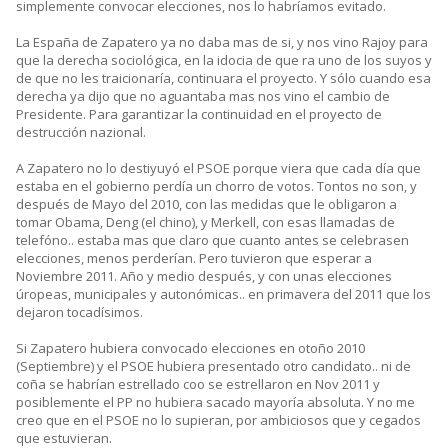
simplemente convocar elecciones, nos lo habríamos evitado.
La España de Zapatero ya no daba mas de si, y nos vino Rajoy para
que la derecha sociológica, en la idocia de que ra uno de los suyos y
de que no les traicionaría, continuara el proyecto. Y sólo cuando esa
derecha ya dijo que no aguantaba mas nos vino el cambio de
Presidente. Para garantizar la continuidad en el proyecto de
destrucción nazional.
A Zapatero no lo destiyuyó el PSOE porque viera que cada día que
estaba en el gobierno perdía un chorro de votos. Tontos no son, y
después de Mayo del 2010, con las medidas que le obligaron a
tomar Obama, Deng (el chino), y Merkell, con esas llamadas de
telefóno.. estaba mas que claro que cuanto antes se celebrasen
elecciones, menos perderían. Pero tuvieron que esperar a
Noviembre 2011. Año y medio después, y con unas elecciones
úropeas, municipales y autonómicas.. en primavera del 2011 que los
dejaron tocadísimos.
Si Zapatero hubiera convocado elecciones en otoño 2010
(Septiembre) y el PSOE hubiera presentado otro candidato.. ni de
coña se habrían estrellado coo se estrellaron en Nov 2011 y
posiblemente el PP no hubiera sacado mayoría absoluta. Y no me
creo que en el PSOE no lo supieran, por ambiciosos que y cegados
que estuvieran.