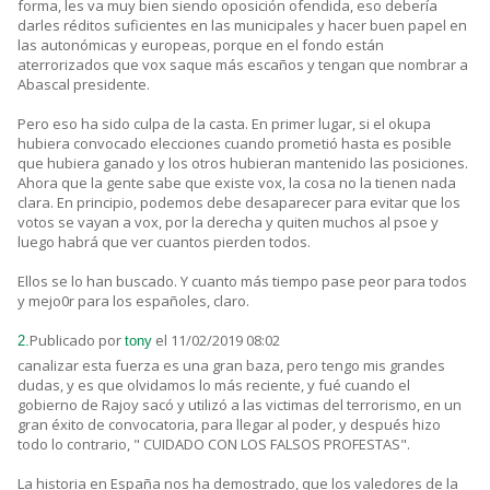
forma, les va muy bien siendo oposición ofendida, eso debería
darles réditos suficientes en las municipales y hacer buen papel en
las autonómicas y europeas, porque en el fondo están
aterrorizados que vox saque más escaños y tengan que nombrar a
Abascal presidente.
Pero eso ha sido culpa de la casta. En primer lugar, si el okupa
hubiera convocado elecciones cuando prometió hasta es posible
que hubiera ganado y los otros hubieran mantenido las posiciones.
Ahora que la gente sabe que existe vox, la cosa no la tienen nada
clara. En principio, podemos debe desaparecer para evitar que los
votos se vayan a vox, por la derecha y quiten muchos al psoe y
luego habrá que ver cuantos pierden todos.
Ellos se lo han buscado. Y cuanto más tiempo pase peor para todos
y mejo0r para los españoles, claro.
Publicado por
el 11/02/2019 08:02
2.
tony
canalizar esta fuerza es una gran baza, pero tengo mis grandes
dudas, y es que olvidamos lo más reciente, y fué cuando el
gobierno de Rajoy sacó y utilizó a las victimas del terrorismo, en un
gran éxito de convocatoria, para llegar al poder, y después hizo
todo lo contrario, " CUIDADO CON LOS FALSOS PROFESTAS".
La historia en España nos ha demostrado, que los valedores de la