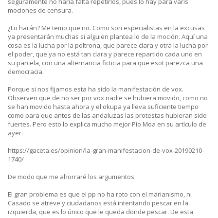
seguramente no haría falta repetirlos, pues lo hay para varis
mociones de censura.
¿Lo harán? Me temo que no. Como son especialistas en la excusas
ya presentarán muchas si alguien plantea lo de la moción. Aquí una
cosa es la lucha por la poltrona, que parece clara y otra la lucha por
el poder, que ya no está tan clara y parece repartido cada uno en
su parcela, con una alternancia ficticia para que esot parezca una
democracia.
Porque si nos fijamos esta ha sido la manifestación de vox.
Observen que de no ser por vox nadie se hubiera movido, como no
se han movido hasta ahora y el okupa ya lleva suficiente tiempo
como para que antes de las andaluzas las protestas hubieran sido
fuertes. Pero esto lo explica mucho mejor Pío Moa en su artículo de
ayer.
https://gaceta.es/opinion/la-gran-manifestacion-de-vox-20190210-
1740/
De modo que me ahorraré los argumentos.
El gran problema es que el pp no ha roto con el marianismo, ni
Casado se atreve y ciudadanos está intentando pescar en la
izquierda, que es lo único que le queda donde pescar. De esta