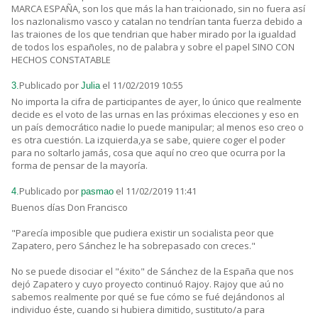
MARCA ESPAÑA, son los que más la han traicionado, sin no fuera así
los nazIonalismo vasco y catalan no tendrían tanta fuerza debido a
las traiones de los que tendrian que haber mirado por la igualdad
de todos los españoles, no de palabra y sobre el papel SINO CON
HECHOS CONSTATABLE
Publicado por
el 11/02/2019 10:55
3.
Julia
No importa la cifra de participantes de ayer, lo único que realmente
decide es el voto de las urnas en las próximas elecciones y eso en
un país democrático nadie lo puede manipular; al menos eso creo o
es otra cuestión. La izquierda,ya se sabe, quiere coger el poder
para no soltarlo jamás, cosa que aquí no creo que ocurra por la
forma de pensar de la mayoría.
Publicado por
el 11/02/2019 11:41
4.
pasmao
Buenos días Don Francisco
"Parecía imposible que pudiera existir un socialista peor que
Zapatero, pero Sánchez le ha sobrepasado con creces."
No se puede disociar el "éxito" de Sánchez de la España que nos
dejó Zapatero y cuyo proyecto continuó Rajoy. Rajoy que aú no
sabemos realmente por qué se fue cómo se fué dejándonos al
individuo éste, cuando si hubiera dimitido, sustituto/a para