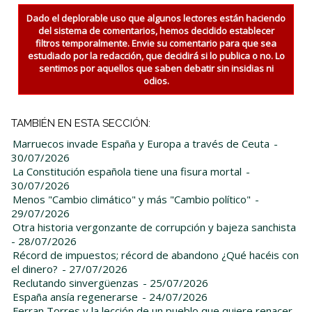
Dado el deplorable uso que algunos lectores están haciendo
del sistema de comentarios, hemos decidido establecer
filtros temporalmente. Envie su comentario para que sea
estudiado por la redacción, que decidirá si lo publica o no. Lo
sentimos por aquellos que saben debatir sin insidias ni
odios.
TAMBIÉN EN ESTA SECCIÓN:
Marruecos invade España y Europa a través de Ceuta
-
30/07/2026
La Constitución española tiene una fisura mortal
-
30/07/2026
Menos "Cambio climático" y más "Cambio político"
-
29/07/2026
Otra historia vergonzante de corrupción y bajeza sanchista
- 28/07/2026
Récord de impuestos; récord de abandono ¿Qué hacéis con
el dinero?
- 27/07/2026
Reclutando sinvergüenzas
- 25/07/2026
España ansía regenerarse
- 24/07/2026
Ferran Torres y la lección de un pueblo que quiere renacer