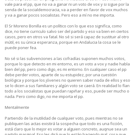
vale para el pp, que no va a ganar ni un voto de vox y si sigue por la
senda de la socialdemocracia, va a perder en favor de vox muchos
y va a ganar pocos socialistas. Pero eso a mí no me importa.
El Sr Moreno Bonilla es un político con lo que eso significa, como
dice, no tiene curriculo salvo ser del partido y eso va bien en ciertos
casos, pero en otros va fatal. No sé si será capaz de sustituir al otro
inútil, es su única esperanza, porque en Andalucia la cosa se le
puede poner fea.
No sé si las subvenciones a las cofradías suponen muchos votos,
porque lo que detecto en mi entorno, es un voto a vox y nadie habla
bien del pp, pero como digo, es mi entorno. En cualquier caso el pp
debe perder votos, aparte de su estupidez, por una cuestión
biológica y porque los jóvenes no quieren saber nada de ellos y eso
se lo dicen a sus familiares y algún voto se caerá. En realidad lo fían
todo a los socialistas que puedan rapiñar y eso, puede ser mucho o
nada. Pero como digo, no me importa el pp.
Mentalmente
Partiendo de la inutilidad de cualquier voto, pues mientras no se
publiquen las actas existirá la sospecha que todo es una ficción,
está claro que lo mejor es votar a alguien concreto, auqnue sea un
partido marginal. Eso les dirá que lo están haciendo mal, cosa que