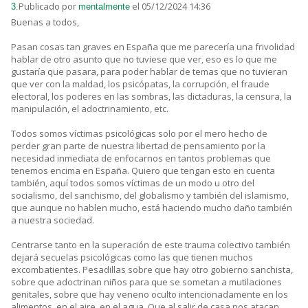
Publicado por
el 05/12/2024 14:36
3.
mentalmente
Buenas a todos,
Pasan cosas tan graves en España que me parecería una frivolidad
hablar de otro asunto que no tuviese que ver, eso es lo que me
gustaría que pasara, para poder hablar de temas que no tuvieran
que ver con la maldad, los psicópatas, la corrupción, el fraude
electoral, los poderes en las sombras, las dictaduras, la censura, la
manipulación, el adoctrinamiento, etc.
Todos somos víctimas psicológicas solo por el mero hecho de
perder gran parte de nuestra libertad de pensamiento por la
necesidad inmediata de enfocarnos en tantos problemas que
tenemos encima en España. Quiero que tengan esto en cuenta
también, aquí todos somos víctimas de un modo u otro del
socialismo, del sanchismo, del globalismo y también del islamismo,
que aunque no hablen mucho, está haciendo mucho daño también
a nuestra sociedad.
Centrarse tanto en la superación de este trauma colectivo también
dejará secuelas psicológicas como las que tienen muchos
excombatientes. Pesadillas sobre que hay otro gobierno sanchista,
sobre que adoctrinan niños para que se sometan a mutilaciones
genitales, sobre que hay veneno oculto intencionadamente en los
alimentos, en el aire, en el agua. Que al salir de casa nos atacan