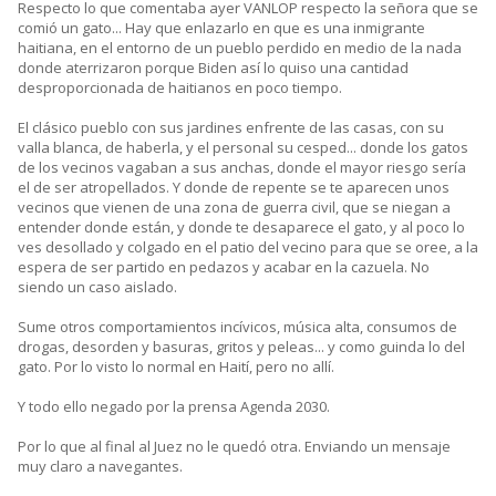
Respecto lo que comentaba ayer VANLOP respecto la señora que se
comió un gato... Hay que enlazarlo en que es una inmigrante
haitiana, en el entorno de un pueblo perdido en medio de la nada
donde aterrizaron porque Biden así lo quiso una cantidad
desproporcionada de haitianos en poco tiempo.
El clásico pueblo con sus jardines enfrente de las casas, con su
valla blanca, de haberla, y el personal su cesped... donde los gatos
de los vecinos vagaban a sus anchas, donde el mayor riesgo sería
el de ser atropellados. Y donde de repente se te aparecen unos
vecinos que vienen de una zona de guerra civil, que se niegan a
entender donde están, y donde te desaparece el gato, y al poco lo
ves desollado y colgado en el patio del vecino para que se oree, a la
espera de ser partido en pedazos y acabar en la cazuela. No
siendo un caso aislado.
Sume otros comportamientos incívicos, música alta, consumos de
drogas, desorden y basuras, gritos y peleas... y como guinda lo del
gato. Por lo visto lo normal en Haití, pero no allí.
Y todo ello negado por la prensa Agenda 2030.
Por lo que al final al Juez no le quedó otra. Enviando un mensaje
muy claro a navegantes.