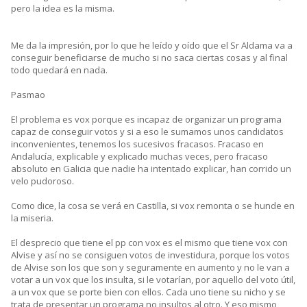
pero la idea es la misma.
Me da la impresión, por lo que he leído y oído que el Sr Aldama va a
conseguir beneficiarse de mucho si no saca ciertas cosas y al final
todo quedará en nada.
Pasmao
El problema es vox porque es incapaz de organizar un programa
capaz de conseguir votos y si a eso le sumamos unos candidatos
inconvenientes, tenemos los sucesivos fracasos. Fracaso en
Andalucía, explicable y explicado muchas veces, pero fracaso
absoluto en Galicia que nadie ha intentado explicar, han corrido un
velo pudoroso.
Como dice, la cosa se verá en Castilla, si vox remonta o se hunde en
la miseria.
El desprecio que tiene el pp con vox es el mismo que tiene vox con
Alvise y así no se consiguen votos de investidura, porque los votos
de Alvise son los que son y seguramente en aumento y no le van a
votar a un vox que los insulta, si le votarían, por aquello del voto útil,
a un vox que se porte bien con ellos. Cada uno tiene su nicho y se
trata de presentar un programa no insultos al otro. Y eso mismo