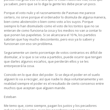
ya saben, pero que se lo diga la gente les debe picar un poco.
Porque el voto nulo y el razonamiento de Pasmao me parece
certero, no sirve porque el ordenador lo disimula de alguna manera,
bien como abstención o bien como voto a los suyos. Porque
siempre lo han disimulado como el voto de los tontos que no se
enteran de como funciona la cosa y los medios no van a contar lo
que ponen las papeletas. Si se alcanzara el 10 %, los partidos
sabrían que hay mucho descontento, pero eso ya lo saben y
funcionan con eso sin problema.
Seguramente un cierto porcentaje de votos contrarios es difícil de
disimular, a´si que si se vota a partidos, puede ocurrir que tengan
que darles algunos escaños, que perderán ellos y se les
entorpecerá la cosa.
Coincido en lo que dice del poder. Si se deja el poder en el suelo
alguien lo va a recoger, así que nadie lo deja voluntariamente y en
realidad siempre el poder es el resultado de cierto consenso entre
muchos que aceptan que alguien mande.
Esteban
Me temo que, como siempre, pagan los justos y los pecadores
incluso más los justos, pues los pecadores ya tuvieron su