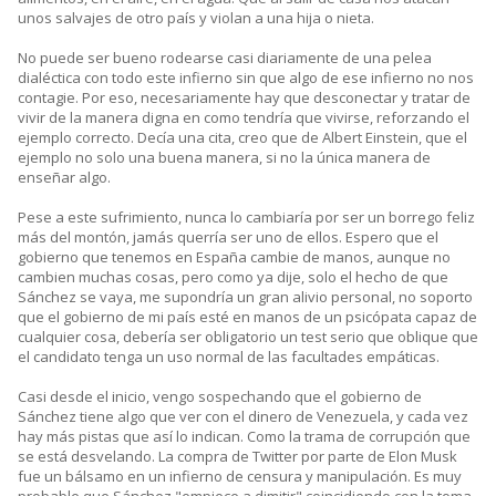
unos salvajes de otro país y violan a una hija o nieta.
No puede ser bueno rodearse casi diariamente de una pelea
dialéctica con todo este infierno sin que algo de ese infierno no nos
contagie. Por eso, necesariamente hay que desconectar y tratar de
vivir de la manera digna en como tendría que vivirse, reforzando el
ejemplo correcto. Decía una cita, creo que de Albert Einstein, que el
ejemplo no solo una buena manera, si no la única manera de
enseñar algo.
Pese a este sufrimiento, nunca lo cambiaría por ser un borrego feliz
más del montón, jamás querría ser uno de ellos. Espero que el
gobierno que tenemos en España cambie de manos, aunque no
cambien muchas cosas, pero como ya dije, solo el hecho de que
Sánchez se vaya, me supondría un gran alivio personal, no soporto
que el gobierno de mi país esté en manos de un psicópata capaz de
cualquier cosa, debería ser obligatorio un test serio que oblique que
el candidato tenga un uso normal de las facultades empáticas.
Casi desde el inicio, vengo sospechando que el gobierno de
Sánchez tiene algo que ver con el dinero de Venezuela, y cada vez
hay más pistas que así lo indican. Como la trama de corrupción que
se está desvelando. La compra de Twitter por parte de Elon Musk
fue un bálsamo en un infierno de censura y manipulación. Es muy
probable que Sánchez "empiece a dimitir" coincidiendo con la toma