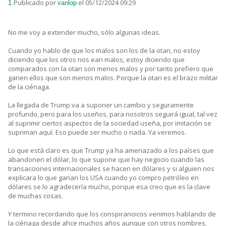
Publicado por
el 05/12/2024 09:29
1.
vanlop
No me voy a extender mucho, sólo algunas ideas.
Cuando yo hablo de que los malos son los de la otan, no estoy
diciendo que los otros nos ean malos, estoy diciendo que
comparados con la otan son menos malos y por tanto prefiero que
ganen ellos que son menos malos. Porque la otan es el brazo militar
de la ciénaga.
La llegada de Trump va a suponer un cambio y seguramente
profundo, pero para los useños, para nosotros seguirá igual, tal vez
al suprimir ciertos aspectos de la sociedad useña, por imitación se
supriman aquí. Eso puede ser mucho o nada. Ya veremos.
Lo que está claro es que Trump ya ha amenazado a los países que
abandonen el dólar, lo que supone que hay negocio cuando las
transacciones internacionales se hacen en dólares y si alguien nos
explicara lo que ganan los USA cuando yo compro petróleo en
dólares se lo agradecería mucho, porque esa creo que es la clave
de muchas cosas.
Y termino recordando que los conspiranoicos venimos hablando de
la ciénaga desde ahce muchos años aunque con otros nombres,