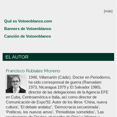
[más]
Qué es Votoenblanco.com
Banners de Votoenblanco
Canción de Votoenblanco
EL AUTOR
Votoenblanco.com
Francisco Rubiales Moreno
1948, Villamartín (Cádiz). Doctor en Periodismo,
ha sido corresponsal de guerra (Ramadam
1973, Nicaragua 1979 y El Salvador 1980),
director de las delegaciones de la Agencia EFE
en Cuba, Centroamérica e Italia, así como director de
Comunicación de Expo’92. Autor de los libros ‘China, nueva
cultura’, ‘El debate andaluz’, ‘Democracia secuestrada’,
‘Políticos, los nuevos amos’, ‘Periodistas sometidos’, 'Las
revelaciones de Onakra, el escriba de Dios' y 'Hienas y