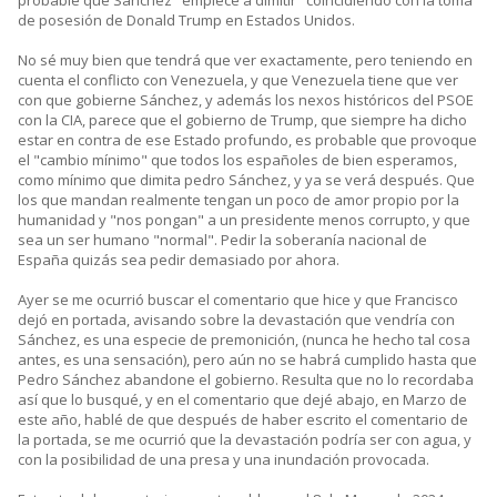
de posesión de Donald Trump en Estados Unidos.
No sé muy bien que tendrá que ver exactamente, pero teniendo en
cuenta el conflicto con Venezuela, y que Venezuela tiene que ver
con que gobierne Sánchez, y además los nexos históricos del PSOE
con la CIA, parece que el gobierno de Trump, que siempre ha dicho
estar en contra de ese Estado profundo, es probable que provoque
el "cambio mínimo" que todos los españoles de bien esperamos,
como mínimo que dimita pedro Sánchez, y ya se verá después. Que
los que mandan realmente tengan un poco de amor propio por la
humanidad y "nos pongan" a un presidente menos corrupto, y que
sea un ser humano "normal". Pedir la soberanía nacional de
España quizás sea pedir demasiado por ahora.
Ayer se me ocurrió buscar el comentario que hice y que Francisco
dejó en portada, avisando sobre la devastación que vendría con
Sánchez, es una especie de premonición, (nunca he hecho tal cosa
antes, es una sensación), pero aún no se habrá cumplido hasta que
Pedro Sánchez abandone el gobierno. Resulta que no lo recordaba
así que lo busqué, y en el comentario que dejé abajo, en Marzo de
este año, hablé de que después de haber escrito el comentario de
la portada, se me ocurrió que la devastación podría ser con agua, y
con la posibilidad de una presa y una inundación provocada.