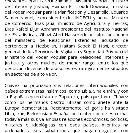
relevantes eran Tareck Zaidan El Aissami Maddah, ministro
de Interior y Justicia, Haiman El Troudi Douwara, ministro
del Poder Popular para la Planificación y Desarrollo, Eduardo
Saman Namel, expresidente del INDECU y actual Ministro
de Comercio, Elías Jaua, ministro de Agricultura y Tierras,
Elias Rafael Eljuri Abraham presidente del Instituto Nacional
de Estadísticas, Ghazi Ated Nassereddine, alto funcionario
del ministerio de Relaciones Exteriores, acusado de
pertenecer a Hezbollah, Haitam Sabek El Hani, director
general de los Servicios de Vigilancia y Seguridad Privada del
Ministerio del Poder Popular para Relaciones Interiores y
Justicia, y otros muchos de menor rango, entre los que
destacan decenas de asesores estratégicamente situados
en sectores de alto valor.
Chavez ha priorizado sus relaciones internacionales con
países extremistas inslámicos, como Libia, Siria e Irán, y con
la España izquierdista de Zapatero, país que tanto Chávez
como los hermanos Castro utilizan como ariete ante la
Europa democrática. Recientemente, el gorila ha visitado
Libia, Irán, Bielorrusia y España con la intención de estrechar
todavía más sus ya amplias relaciones económicas, políticas,
militares e ideológicas con esos países, mientras ha
ordenado a sus subalternos que hagan negocios con