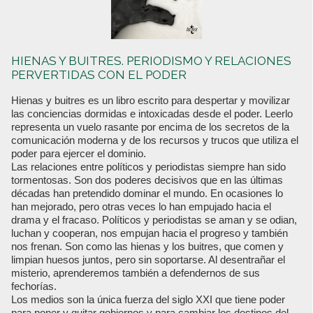
HIENAS Y BUITRES. PERIODISMO Y RELACIONES
PERVERTIDAS CON EL PODER
Hienas y buitres es un libro escrito para despertar y movilizar
las conciencias dormidas e intoxicadas desde el poder. Leerlo
representa un vuelo rasante por encima de los secretos de la
comunicación moderna y de los recursos y trucos que utiliza el
poder para ejercer el dominio.
Las relaciones entre políticos y periodistas siempre han sido
tormentosas. Son dos poderes decisivos que en las últimas
décadas han pretendido dominar el mundo. En ocasiones lo
han mejorado, pero otras veces lo han empujado hacia el
drama y el fracaso. Políticos y periodistas se aman y se odian,
luchan y cooperan, nos empujan hacia el progreso y también
nos frenan. Son como las hienas y los buitres, que comen y
limpian huesos juntos, pero sin soportarse. Al desentrañar el
misterio, aprenderemos también a defendernos de sus
fechorías.
Los medios son la única fuerza del siglo XXI que tiene poder
para poner y quitar gobiernos y para cambiar los destinos del