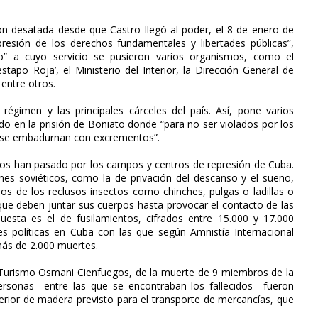
n desatada desde que Castro llegó al poder, el 8 de enero de
sión de los derechos fundamentales y libertades públicas”,
io” a cuyo servicio se pusieron varios organismos, como el
apo Roja’, el Ministerio del Interior, la Dirección General de
 entre otros.
 régimen y las principales cárceles del país. Así, pone varios
do en la prisión de Boniato donde “para no ser violados por los
os se embadurnan con excrementos”.
s han pasado por los campos y centros de represión de Cuba.
es soviéticos, como la de privación del descanso y el sueño,
pos de los reclusos insectos como chinches, pulgas o ladillas o
 que deben juntar sus cuerpos hasta provocar el contacto de las
uesta es el de fusilamientos, cifrados entre 15.000 y 17.000
es políticas en Cuba con las que según Amnistía Internacional
más de 2.000 muertes.
e Turismo Osmani Cienfuegos, de la muerte de 9 miembros de la
ersonas –entre las que se encontraban los fallecidos– fueron
terior de madera previsto para el transporte de mercancías, que