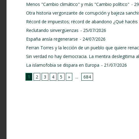
Menos "Cambio climático" y más "Cambio político"
- 2
Otra historia vergonzante de corrupción y bajeza sanchi
Récord de impuestos; récord de abandono ¿Qué hacéis 
Reclutando sinvergüenzas
- 25/07/2026
España ansía regenerarse
- 24/07/2026
Ferran Torres y la lección de un pueblo que quiere renace
Sin verdad no hay democracia. La mentira deslegitima a
La islamofobia se dispara en Europa
- 21/07/2026
1
2
3
4
5
»
...
684