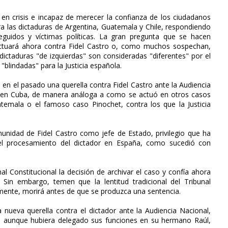
 en crisis e incapaz de merecer la confianza de los ciudadanos
a las dictaduras de Argentina, Guatemala y Chile, respondiendo
eguidos y víctimas políticas. La gran pregunta que se hacen
ctuará ahora contra Fidel Castro o, como muchos sospechan,
ictaduras "de izquierdas" son consideradas "diferentes" por el
"blindadas" para la Justicia española.
 en el pasado una querella contra Fidel Castro ante la Audiencia
s en Cuba, de manera análoga a como se actuó en otros casos
atemala o el famoso caso Pinochet, contra los que la Justicia
munidad de Fidel Castro como jefe de Estado, privilegio que ha
 del procesamiento del dictador en España, como sucedió con
nal Constitucional la decisión de archivar el caso y confía ahora
Sin embargo, temen que la lentitud tradicional del Tribunal
emente, morirá antes de que se produzca una sentencia.
 nueva querella contra el dictador ante la Audiencia Nacional,
 aunque hubiera delegado sus funciones en su hermano Raúl,