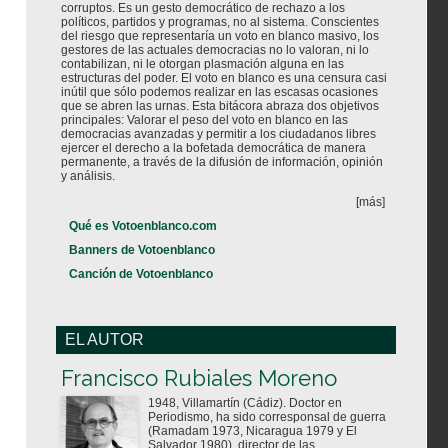
corruptos. Es un gesto democrático de rechazo a los
políticos, partidos y programas, no al sistema. Conscientes
del riesgo que representaría un voto en blanco masivo, los
gestores de las actuales democracias no lo valoran, ni lo
contabilizan, ni le otorgan plasmación alguna en las
estructuras del poder. El voto en blanco es una censura casi
inútil que sólo podemos realizar en las escasas ocasiones
que se abren las urnas. Esta bitácora abraza dos objetivos
principales: Valorar el peso del voto en blanco en las
democracias avanzadas y permitir a los ciudadanos libres
ejercer el derecho a la bofetada democrática de manera
permanente, a través de la difusión de información, opinión
y análisis.
[más]
Qué es Votoenblanco.com
Banners de Votoenblanco
Canción de Votoenblanco
EL AUTOR
Votoenblanco.com
Francisco Rubiales Moreno
1948, Villamartín (Cádiz). Doctor en
Periodismo, ha sido corresponsal de guerra
(Ramadam 1973, Nicaragua 1979 y El
Salvador 1980), director de las