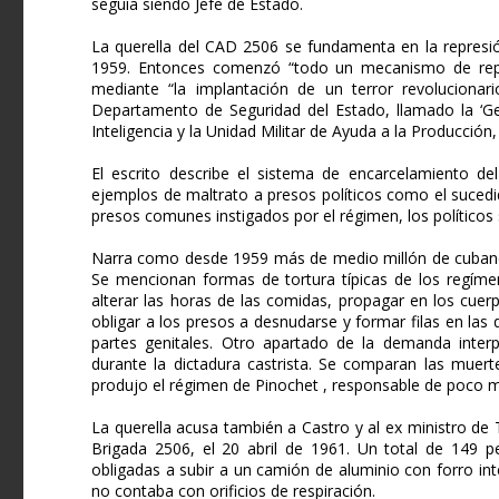
seguía siendo Jefe de Estado.
La querella del CAD 2506 se fundamenta en la represió
1959. Entonces comenzó “todo un mecanismo de repre
mediante “la implantación de un terror revolucionar
Departamento de Seguridad del Estado, llamado la ‘Gest
Inteligencia y la Unidad Militar de Ayuda a la Producción,
El escrito describe el sistema de encarcelamiento del
ejemplos de maltrato a presos políticos como el sucedi
presos comunes instigados por el régimen, los polític
Narra como desde 1959 más de medio millón de cubano
Se mencionan formas de tortura típicas de los regímen
alterar las horas de las comidas, propagar en los cuer
obligar a los presos a desnudarse y formar filas en las
partes genitales. Otro apartado de la demanda interp
durante la dictadura castrista. Se comparan las muert
produjo el régimen de Pinochet , responsable de poco 
La querella acusa también a Castro y al ex ministro d
Brigada 2506, el 20 abril de 1961. Un total de 149 p
obligadas a subir a un camión de aluminio con forro in
no contaba con orificios de respiración.