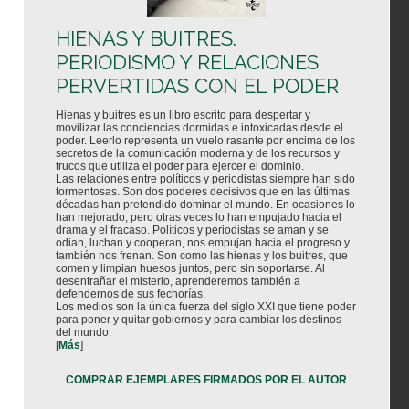
HIENAS Y BUITRES.
PERIODISMO Y RELACIONES
PERVERTIDAS CON EL PODER
Hienas y buitres es un libro escrito para despertar y
movilizar las conciencias dormidas e intoxicadas desde el
poder. Leerlo representa un vuelo rasante por encima de los
secretos de la comunicación moderna y de los recursos y
trucos que utiliza el poder para ejercer el dominio.
Las relaciones entre políticos y periodistas siempre han sido
tormentosas. Son dos poderes decisivos que en las últimas
décadas han pretendido dominar el mundo. En ocasiones lo
han mejorado, pero otras veces lo han empujado hacia el
drama y el fracaso. Políticos y periodistas se aman y se
odian, luchan y cooperan, nos empujan hacia el progreso y
también nos frenan. Son como las hienas y los buitres, que
comen y limpian huesos juntos, pero sin soportarse. Al
desentrañar el misterio, aprenderemos también a
defendernos de sus fechorías.
Los medios son la única fuerza del siglo XXI que tiene poder
para poner y quitar gobiernos y para cambiar los destinos
del mundo.
[
Más
]
COMPRAR EJEMPLARES FIRMADOS POR EL AUTOR