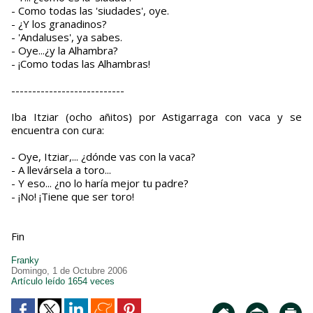
- Como todas las 'siudades', oye.
- ¿Y los granadinos?
- 'Andaluses', ya sabes.
- Oye...¿y la Alhambra?
- ¡Como todas las Alhambras!
---------------------------
Iba Itziar (ocho añitos) por Astigarraga con vaca y se
encuentra con cura:
- Oye, Itziar,... ¿dónde vas con la vaca?
- A llevársela a toro...
- Y eso... ¿no lo haría mejor tu padre?
- ¡No! ¡Tiene que ser toro!
Fin
Franky
Domingo, 1 de Octubre 2006
Artículo leído 1654 veces