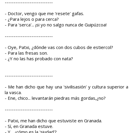
---------------------------
- Doctor, vengo que me 'resete' gafas.
- ¿Para lejos o para cerca?
- Para 'serca'... ¡si yo no salgo nunca de Guipúzcoa!
---------------------------
- Oye, Patxi, ¿dónde vas con dos cubos de estiercol?
- Para las fresas son.
- ¿Y no las has probado con nata?
---------------------------
- Me han dicho que hay una 'sivilisasión' y cultura superior a
la vasca.
- Ene, chico... levantarán piedras más gordas,¿no?
---------------------------
- Patxi, me han dicho que estuviste en Granada.
- Sí, en Granada estuve.
- Y... ¿cómo es la 'siudad'?