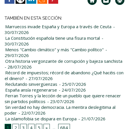
TAMBIÉN EN ESTA SECCIÓN:
Marruecos invade España y Europa a través de Ceuta
-
30/07/2026
La Constitución española tiene una fisura mortal
-
30/07/2026
Menos "Cambio climático" y más "Cambio político"
-
29/07/2026
Otra historia vergonzante de corrupción y bajeza sanchista
- 28/07/2026
Récord de impuestos; récord de abandono ¿Qué hacéis con
el dinero?
- 27/07/2026
Reclutando sinvergüenzas
- 25/07/2026
España ansía regenerarse
- 24/07/2026
Ferran Torres y la lección de un pueblo que quiere renacer
sin partidos políticos
- 23/07/2026
Sin verdad no hay democracia. La mentira deslegitima al
poder
- 22/07/2026
La islamofobia se dispara en Europa
- 21/07/2026
1
2
3
4
5
»
...
684