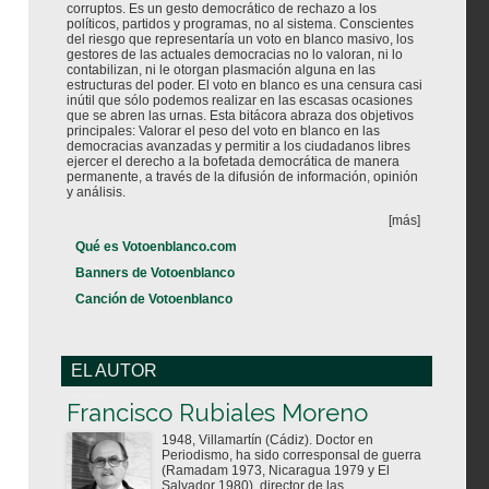
corruptos. Es un gesto democrático de rechazo a los
políticos, partidos y programas, no al sistema. Conscientes
del riesgo que representaría un voto en blanco masivo, los
gestores de las actuales democracias no lo valoran, ni lo
contabilizan, ni le otorgan plasmación alguna en las
estructuras del poder. El voto en blanco es una censura casi
inútil que sólo podemos realizar en las escasas ocasiones
que se abren las urnas. Esta bitácora abraza dos objetivos
principales: Valorar el peso del voto en blanco en las
democracias avanzadas y permitir a los ciudadanos libres
ejercer el derecho a la bofetada democrática de manera
permanente, a través de la difusión de información, opinión
y análisis.
[más]
Qué es Votoenblanco.com
Banners de Votoenblanco
Canción de Votoenblanco
EL AUTOR
Votoenblanco.com
Francisco Rubiales Moreno
1948, Villamartín (Cádiz). Doctor en
Periodismo, ha sido corresponsal de guerra
(Ramadam 1973, Nicaragua 1979 y El
Salvador 1980), director de las