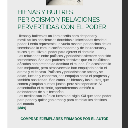
HIENAS Y BUITRES.
PERIODISMO Y RELACIONES
PERVERTIDAS CON EL PODER
Hienas y buitres es un libro escrito para despertar y
movilizar las conciencias dormidas e intoxicadas desde el
poder. Leerlo representa un vuelo rasante por encima de los
secretos de la comunicación moderna y de los recursos y
trucos que utiliza el poder para ejercer el dominio.
Las relaciones entre políticos y periodistas siempre han sido
tormentosas. Son dos poderes decisivos que en las últimas
décadas han pretendido dominar el mundo. En ocasiones lo
han mejorado, pero otras veces lo han empujado hacia el
drama y el fracaso. Políticos y periodistas se aman y se
odian, luchan y cooperan, nos empujan hacia el progreso y
también nos frenan. Son como las hienas y los buitres, que
comen y limpian huesos juntos, pero sin soportarse. Al
desentrañar el misterio, aprenderemos también a
defendernos de sus fechorías.
Los medios son la única fuerza del siglo XXI que tiene poder
para poner y quitar gobiernos y para cambiar los destinos
del mundo.
[
Más
]
COMPRAR EJEMPLARES FIRMADOS POR EL AUTOR