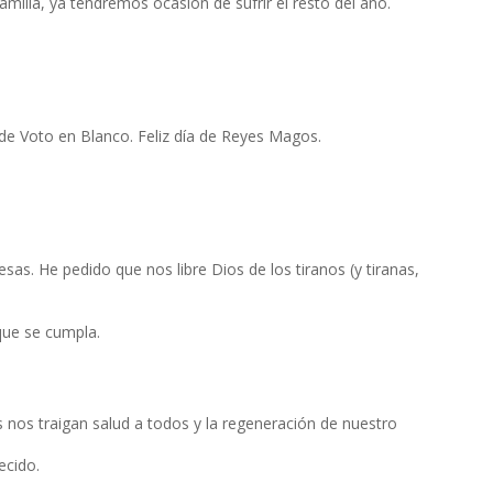
amilia, ya tendremos ocasión de sufrir el resto del año.
 de Voto en Blanco. Feliz día de Reyes Magos.
sas. He pedido que nos libre Dios de los tiranos (y tiranas,
que se cumpla.
s nos traigan salud a todos y la regeneración de nuestro
ecido.