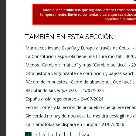
Dado el deplorable uso que algunos lectores están hacie
temporalmente. Envie su comentario para que sea estudiado
aquellos que saben 
TAMBIÉN EN ESTA SECCIÓN:
Marruecos invade España y Europa a través de Ceuta
-
La Constitución española tiene una fisura mortal
- 30/0
Menos "Cambio climático" y más "Cambio político"
- 2
Otra historia vergonzante de corrupción y bajeza sanchi
Récord de impuestos; récord de abandono ¿Qué hacéis 
Reclutando sinvergüenzas
- 25/07/2026
España ansía regenerarse
- 24/07/2026
Ferran Torres y la lección de un pueblo que quiere renace
Sin verdad no hay democracia. La mentira deslegitima a
La islamofobia se dispara en Europa
- 21/07/2026
1
2
3
4
5
»
...
684