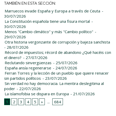
TAMBIÉN EN ESTA SECCIÓN:
Marruecos invade España y Europa a través de Ceuta
-
30/07/2026
La Constitución española tiene una fisura mortal
-
30/07/2026
Menos "Cambio climático" y más "Cambio político"
-
29/07/2026
Otra historia vergonzante de corrupción y bajeza sanchista
- 28/07/2026
Récord de impuestos; récord de abandono ¿Qué hacéis con
el dinero?
- 27/07/2026
Reclutando sinvergüenzas
- 25/07/2026
España ansía regenerarse
- 24/07/2026
Ferran Torres y la lección de un pueblo que quiere renacer
sin partidos políticos
- 23/07/2026
Sin verdad no hay democracia. La mentira deslegitima al
poder
- 22/07/2026
La islamofobia se dispara en Europa
- 21/07/2026
1
2
3
4
5
»
...
684