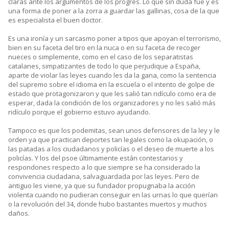
claras ante los argumentos de los progres. Lo que sin duda fue y es
una forma de poner a la zorra a guardar las gallinas, cosa de la que
es especialista el buen doctor.
Es una ironía y un sarcasmo poner a tipos que apoyan el terrorismo,
bien en su faceta del tiro en la nuca o en su faceta de recoger
nueces o simplemente, como en el caso de los separatistas
catalanes, simpatizantes de todo lo que perjudique a España,
aparte de violar las leyes cuando les da la gana, como la sentencia
del supremo sobre el idioma en la escuela o el intento de golpe de
estado que protagonizaron y que les salió tan ridículo como era de
esperar, dada la condición de los organizadores y no les salió más
ridículo porque el gobierno estuvo ayudando.
Tampoco es que los podemitas, sean unos defensores de la ley y le
orden ya que practican deportes tan legales como la okupación, o
las patadas a los ciudadanos y policías o el deseo de muerte a los
policías. Y los del psoe últimamente están contestarios y
respondones respecto a lo que siempre se ha considerado la
convivencia ciudadana, salvaguardada por las leyes. Pero de
antiguo les viene, ya que su fundador propugnaba la acción
violenta cuando no pudieran conseguir en las urnas lo que querían
o la revolución del 34, donde hubo bastantes muertos y muchos
daños.