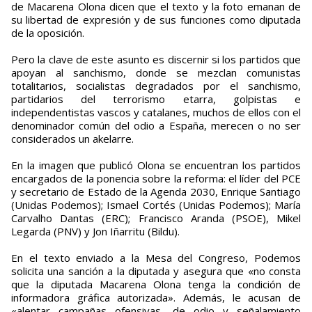
de Macarena Olona dicen que el texto y la foto emanan de
su libertad de expresión y de sus funciones como diputada
de la oposición.
Pero la clave de este asunto es discernir si los partidos que
apoyan al sanchismo, donde se mezclan comunistas
totalitarios, socialistas degradados por el sanchismo,
partidarios del terrorismo etarra, golpistas e
independentistas vascos y catalanes, muchos de ellos con el
denominador común del odio a España, merecen o no ser
considerados un akelarre.
En la imagen que publicó Olona se encuentran los partidos
encargados de la ponencia sobre la reforma: el líder del PCE
y secretario de Estado de la Agenda 2030, Enrique Santiago
(Unidas Podemos); Ismael Cortés (Unidas Podemos); María
Carvalho Dantas (ERC); Francisco Aranda (PSOE), Mikel
Legarda (PNV) y Jon Iñarritu (Bildu).
En el texto enviado a la Mesa del Congreso, Podemos
solicita una sanción a la diputada y asegura que «no consta
que la diputada Macarena Olona tenga la condición de
informadora gráfica autorizada». Además, le acusan de
«alentar campañas ofensivas, de odio y señalamiento