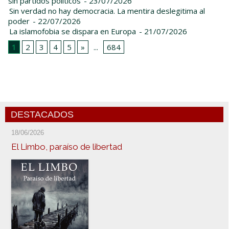
sin partidos políticos
- 23/07/2026
Sin verdad no hay democracia. La mentira deslegitima al
poder
- 22/07/2026
La islamofobia se dispara en Europa
- 21/07/2026
1
2
3
4
5
»
...
684
DESTACADOS
18/06/2026
El Limbo, paraíso de libertad