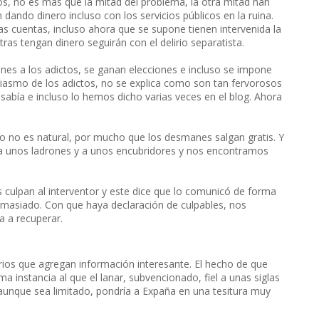
os, no es más que la mitad del problema, la otra mitad han
 dando dinero incluso con los servicios públicos en la ruina.
s cuentas, incluso ahora que se supone tienen intervenida la
as tengan dinero seguirán con el delirio separatista.
es a los adictos, se ganan elecciones e incluso se impone
iasmo de los adictos, no se explica como son tan fervorosos
sabía e incluso lo hemos dicho varias veces en el blog. Ahora
o no es natural, por mucho que los desmanes salgan gratis. Y
a a unos ladrones y a unos encubridores y nos encontramos
s culpan al interventor y este dice que lo comunicó de forma
masiado. Con que haya declaración de culpables, nos
a a recuperar.
ios que agregan información interesante. El hecho de que
a instancia al que el lanar, subvencionado, fiel a unas siglas
 aunque sea limitado, pondría a Expaña en una tesitura muy