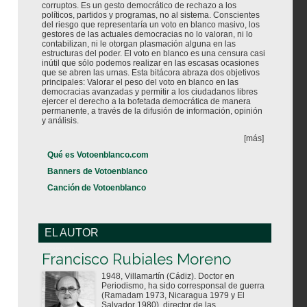
corruptos. Es un gesto democrático de rechazo a los
políticos, partidos y programas, no al sistema. Conscientes
del riesgo que representaría un voto en blanco masivo, los
gestores de las actuales democracias no lo valoran, ni lo
contabilizan, ni le otorgan plasmación alguna en las
estructuras del poder. El voto en blanco es una censura casi
inútil que sólo podemos realizar en las escasas ocasiones
que se abren las urnas. Esta bitácora abraza dos objetivos
principales: Valorar el peso del voto en blanco en las
democracias avanzadas y permitir a los ciudadanos libres
ejercer el derecho a la bofetada democrática de manera
permanente, a través de la difusión de información, opinión
y análisis.
[más]
Qué es Votoenblanco.com
Banners de Votoenblanco
Canción de Votoenblanco
EL AUTOR
Votoenblanco.com
Francisco Rubiales Moreno
1948, Villamartín (Cádiz). Doctor en
Periodismo, ha sido corresponsal de guerra
(Ramadam 1973, Nicaragua 1979 y El
Salvador 1980), director de las