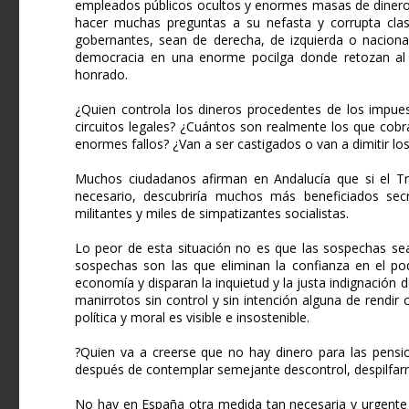
empleados públicos ocultos y enormes masas de dinero 
hacer muchas preguntas a su nefasta y corrupta clas
gobernantes, sean de derecha, de izquierda o nacional
democracia en una enorme pocilga donde retozan al un
honrado.
¿Quien controla los dineros procedentes de los impues
circuitos legales? ¿Cuántos son realmente los que cob
enormes fallos? ¿Van a ser castigados o van a dimitir lo
Muchos ciudadanos afirman en Andalucía que si el Tri
necesario, descubriría muchos más beneficiados secr
militantes y miles de simpatizantes socialistas.
Lo peor de esta situación no es que las sospechas sea
sospechas son las que eliminan la confianza en el pod
economía y disparan la inquietud y la justa indignació
manirrotos sin control y sin intención alguna de rend
política y moral es visible e insostenible.
?Quien va a creerse que no hay dinero para las pensio
después de contemplar semejante descontrol, despilfarr
No hay en España otra medida tan necesaria y urgente 