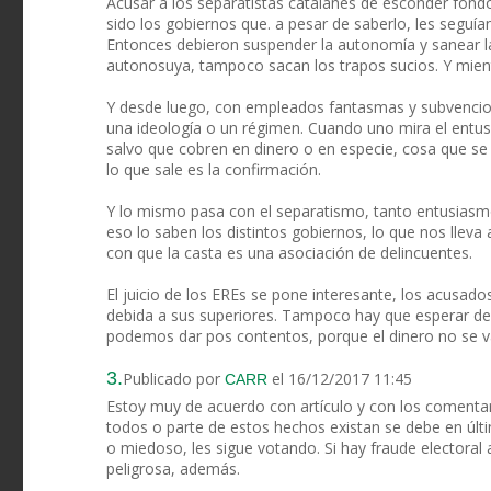
Acusar a los separatistas catalanes de esconder fond
sido los gobiernos que. a pesar de saberlo, les seguían
Entonces debieron suspender la autonomía y sanear la
autonosuya, tampoco sacan los trapos sucios. Y mientr
Y desde luego, con empleados fantasmas y subvencion
una ideología o un régimen. Cuando uno mira el entus
salvo que cobren en dinero o en especie, cosa que se 
lo que sale es la confirmación.
Y lo mismo pasa con el separatismo, tanto entusiasm
eso lo saben los distintos gobiernos, lo que nos llev
con que la casta es una asociación de delincuentes.
El juicio de los EREs se pone interesante, los acusado
debida a sus superiores. Tampoco hay que esperar de
podemos dar pos contentos, porque el dinero no se v
3.
Publicado por
el 16/12/2017 11:45
CARR
Estoy muy de acuerdo con artículo y con los comentar
todos o parte de estos hechos existan se debe en últim
o miedoso, les sigue votando. Si hay fraude electoral
peligrosa, además.