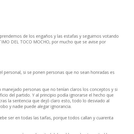
aprendemos de los engaños y las estafas y seguimos votando
 el TIMO DEL TOCO MOCHO, por mucho que se avise por
del personal, si se ponen personas que no sean honradas es
an manejado personas que no tenían claros los conceptos y si
icio del partido. Y al principio podía ignorarse el hecho que
 tras la sentencia que dejó claro esto, todo lo desviado al
 robo y nadie puede alegar ignorancia.
debe ser en todas las taifas, porque todos callan y cuarenta