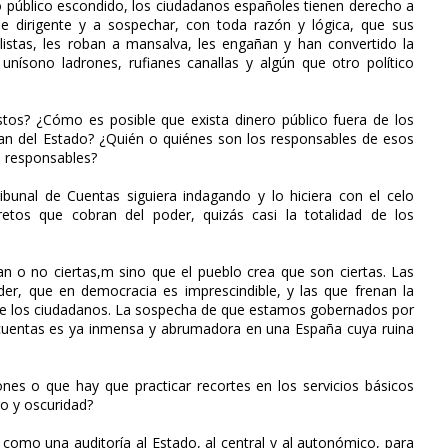
público escondido, los ciudadanos españoles tienen derecho a
e dirigente y a sospechar, con toda razón y lógica, que sus
istas, les roban a mansalva, les engañan y han convertido la
ísono ladrones, rufianes canallas y algún que otro político
tos? ¿Cómo es posible que exista dinero público fuera de los
ran del Estado? ¿Quién o quiénes son los responsables de esos
s responsables?
bunal de Cuentas siguiera indagando y lo hiciera con el celo
etos que cobran del poder, quizás casi la totalidad de los
n o no ciertas,m sino que el pueblo crea que son ciertas. Las
er, que en democracia es imprescindible, y las que frenan la
n de los ciudadanos. La sospecha de que estamos gobernados por
ir cuentas es ya inmensa y abrumadora en una España cuya ruina
nes o que hay que practicar recortes en los servicios básicos
o y oscuridad?
como una auditoría al Estado, al central y al autonómico, para