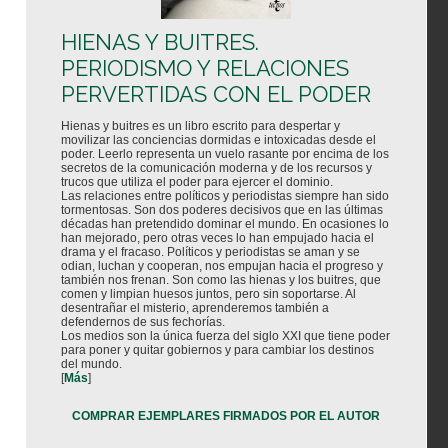
HIENAS Y BUITRES.
PERIODISMO Y RELACIONES
PERVERTIDAS CON EL PODER
Hienas y buitres es un libro escrito para despertar y
movilizar las conciencias dormidas e intoxicadas desde el
poder. Leerlo representa un vuelo rasante por encima de los
secretos de la comunicación moderna y de los recursos y
trucos que utiliza el poder para ejercer el dominio.
Las relaciones entre políticos y periodistas siempre han sido
tormentosas. Son dos poderes decisivos que en las últimas
décadas han pretendido dominar el mundo. En ocasiones lo
han mejorado, pero otras veces lo han empujado hacia el
drama y el fracaso. Políticos y periodistas se aman y se
odian, luchan y cooperan, nos empujan hacia el progreso y
también nos frenan. Son como las hienas y los buitres, que
comen y limpian huesos juntos, pero sin soportarse. Al
desentrañar el misterio, aprenderemos también a
defendernos de sus fechorías.
Los medios son la única fuerza del siglo XXI que tiene poder
para poner y quitar gobiernos y para cambiar los destinos
del mundo.
[
Más
]
COMPRAR EJEMPLARES FIRMADOS POR EL AUTOR