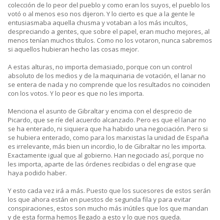
colección de lo peor del pueblo y como eran los suyos, el pueblo los
votó o al menos eso nos dijeron. Y lo cierto es que a la gente le
entusiasmaba aquella chusma y votaban a los más incultos,
despreciando a gentes, que sobre el papel, eran mucho mejores, al
menos tenían muchos títulos. Como no los votaron, nunca sabremos
si aquellos hubieran hecho las cosas mejor.
A estas alturas, no importa demasiado, porque con un control
absoluto de los medios y de la maquinaria de votación, el lanar no
se entera de nada y no comprende que los resultados no coinciden
con los votos. Y lo peor es que no les importa.
Menciona el asunto de Gibraltar y encima con el desprecio de
Picardo, que se ríe del acuerdo alcanzado. Pero es que el lanar no
se ha enterado, ni siquiera que ha habido una negociación. Pero si
se hubiera enterado, como para los marxistas la unidad de España
es irrelevante, más bien un incordio, lo de Gibraltar no les importa.
Exactamente igual que al gobierno. Han negociado así, porque no
les importa, aparte de las órdenes recibidas o del engrase que
haya podido haber.
Y esto cada vez irá a más. Puesto que los sucesores de estos serán
los que ahora están en puestos de segunda fila y para evitar
conspiraciones, estos son mucho más inútiles que los que mandan
y de esta forma hemos llegado a esto y lo que nos queda.