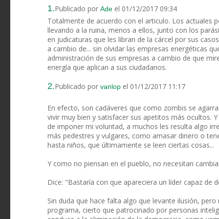
1.
Publicado por
el 01/12/2017 09:34
Ade
Totalmente de acuerdo con el articulo. Los actuales p
llevando a la ruina, menos a ellos, junto con los par
en judicaturas que les libran de la cárcel por sus ca
a cambio de... sin olvidar las empresas energéticas 
administración de sus empresas a cambio de que miren
energía que aplican a sus ciudadanos.
2.
Publicado por
el 01/12/2017 11:17
vanlop
En efecto, son cadáveres que como zombis se agarran 
vivir muy bien y satisfacer sus apetitos más ocultos. Y
de imponer mi voluntad, a muchos les resulta algo irre
más pedestres y vulgares, como amasar dinero o ten
hasta niños, que últimamente se leen ciertas cosas...
Y como no piensan en el pueblo, no necesitan cambiar
Dice: "Bastaría con que apareciera un líder capaz de d
Sin duda que hace falta algo que levante ilusión, per
programa, cierto que patrocinado por personas inteli