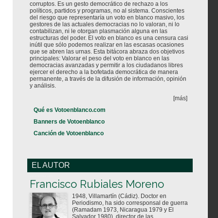
corruptos. Es un gesto democrático de rechazo a los
políticos, partidos y programas, no al sistema. Conscientes
del riesgo que representaría un voto en blanco masivo, los
gestores de las actuales democracias no lo valoran, ni lo
contabilizan, ni le otorgan plasmación alguna en las
estructuras del poder. El voto en blanco es una censura casi
inútil que sólo podemos realizar en las escasas ocasiones
que se abren las urnas. Esta bitácora abraza dos objetivos
principales: Valorar el peso del voto en blanco en las
democracias avanzadas y permitir a los ciudadanos libres
ejercer el derecho a la bofetada democrática de manera
permanente, a través de la difusión de información, opinión
y análisis.
[más]
Qué es Votoenblanco.com
Banners de Votoenblanco
Canción de Votoenblanco
EL AUTOR
Votoenblanco.com
Francisco Rubiales Moreno
1948, Villamartín (Cádiz). Doctor en
Periodismo, ha sido corresponsal de guerra
(Ramadam 1973, Nicaragua 1979 y El
Salvador 1980), director de las