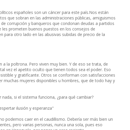
olíticos españoles son un cáncer para este país.Nos están
ásitos que sobran en las administraciones públicas, amiguismos
sos de corrupción y banqueros que condonan deudas a partidos
que les prometen buenos puestos en los consejos de
 para otro lado en las abusivas subidas de precio de la
a la poltrona. Pero viven muy bien. Y de eso se trata, de
 tal vez el apetito oculto que tienen todos sea el poder. Eso
sistible y gratificante. Otros se conforman con satisfacciones
er muchas mujeres disponibles u hombres, que de todo hay y
 nada, si el sistema funciona, ¿para qué cambiar?
espertar ilusión y esperanza"
o no podemos caer en el caudillismo. Debería ser más bien un
gentes, pero varias personas, nunca una sola, pues eso