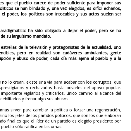
es que el pueblo carece de poder suficiente para imponer sus
líticos se han blindado y, una vez elegidos, es difícil echarlos,
 poder, los políticos son intocables y sus actos suelen ser
radigmático: ha sido obligado a dejar el poder, pero se ha
 de su larguísimo mandato.
strellas de la televisión y protagonistas de la actualidad, uno
encibles, pero en realidad son cadáveres ambulantes, gente
rrupción y abuso de poder, cada día más ajena al pueblo y a la
o lo crean, existe una vía para acabar con los corruptos, que
prestigiarlos y rechazarlos hasta privarles del apoyo popular.
importante vigilarlos y criticarlos, único camino al alcance del
ebilitarlos y frenar algo sus abusos.
 urnas sirven para cambiar la política o forzar una regeneración,
ino los jefes de los partidos políticos, que son los que elaboran
ado final es que el líder de un partido es elegido presidente por
 pueblo sólo ratifica en las urnas.