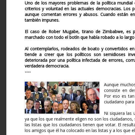
Uno de los mayores problemas de la política mundial 
criterios y voluntad en las actuales democracias. Los po
aunque comentan errores y abusos. Cuando están en el
también impunes.
El caso de Rober Mugabe, tirano de Zimbabwe, es pa
marchado con todo el botín que había robado a lo largo
Al contemplarlos, rodeados de boato y convertidos en e
tiende a creer que los políticos son semidioses inv
deteriorada por una política infectada de errores, co
verdadera democracia.
----
Aunque muchos n
consiste en des
Por eso es tan 
ciudadano para d
Ni siquiera las
ya que los que realmente eligen no son los ciudadanos, s
las listas que los ciudadanos tienen que votar. El result
los amigos que él ha colocado en las listas y a los que el