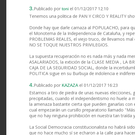
3.
Publicado por
el 01/12/2017 12:10
toni
Tenemos una politica de PAN Y CIRCO Y REALITY sho
Donde hay que darle carnaza al POPULACHO, para que
el Monotema de la Independencia de Cataluña, y repet
PROBLEMAS REALES, el viejo truco, de llevarnos ma
NO SE TOQUE NUESTROS PRIVILEGIOS.
La supuesta recuperación no es nada más y nada 
ASALARIADOS, la extición de la CLASE MEDIA , LA B
CAJA DE LA SEGURIDAD SOCIAL, donde la incertidum
POLITICA sigue en su Burbuja de indolencia e indife
4.
Publicado por
el 01/12/2017 16:23
KAZAZA
Estamos a tiro de piedra de unas nuevas elecciones, g
precipitadas, cuando el independentismo no huele a mu
la amenaza bastante cierta que pueden ganarlas con e
cual empezarán un cursillo preparatorio llamado "Má
que no hay ninguna prohibición en nuestra tan traída y
La Social Democracia constitucionalista no habrá sido 
que no hace mucho sí se echaron a la calle para hacer