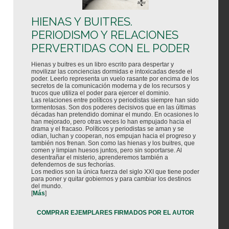
HIENAS Y BUITRES.
PERIODISMO Y RELACIONES
PERVERTIDAS CON EL PODER
Hienas y buitres es un libro escrito para despertar y
movilizar las conciencias dormidas e intoxicadas desde el
poder. Leerlo representa un vuelo rasante por encima de los
secretos de la comunicación moderna y de los recursos y
trucos que utiliza el poder para ejercer el dominio.
Las relaciones entre políticos y periodistas siempre han sido
tormentosas. Son dos poderes decisivos que en las últimas
décadas han pretendido dominar el mundo. En ocasiones lo
han mejorado, pero otras veces lo han empujado hacia el
drama y el fracaso. Políticos y periodistas se aman y se
odian, luchan y cooperan, nos empujan hacia el progreso y
también nos frenan. Son como las hienas y los buitres, que
comen y limpian huesos juntos, pero sin soportarse. Al
desentrañar el misterio, aprenderemos también a
defendernos de sus fechorías.
Los medios son la única fuerza del siglo XXI que tiene poder
para poner y quitar gobiernos y para cambiar los destinos
del mundo.
[
Más
]
COMPRAR EJEMPLARES FIRMADOS POR EL AUTOR