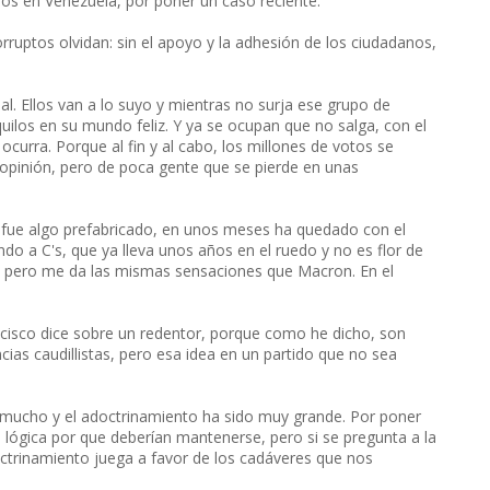
os en Venezuela, por poner un caso reciente.
corruptos olvidan: sin el apoyo y la adhesión de los ciudadanos,
al. Ellos van a lo suyo y mientras no surja ese grupo de
uilos en su mundo feliz. Y ya se ocupan que no salga, con el
curra. Porque al fin y al cabo, los millones de votos se
 opinión, pero de poca gente que se pierde en unas
o fue algo prefabricado, en unos meses ha quedado con el
o a C's, que ya lleva unos años en el ruedo y no es flor de
 pero me da las mismas sensaciones que Macron. En el
rancisco dice sobre un redentor, porque como he dicho, son
ncias caudillistas, pero esa idea en un partido que no sea
mucho y el adoctrinamiento ha sido muy grande. Por poner
 lógica por que deberían mantenerse, pero si se pregunta a la
ctrinamiento juega a favor de los cadáveres que nos