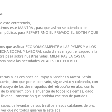
w.
 este entretenido,
irnos este MANTRA , para que así no se atienda a los
l en público, para REPARTIRNO EL PRIVADO EL BOTIN Y QUE
menos que asfixiar ECONOMICAMENTE A LAS PYMES Y A LOS
RECHA SOCIAL Y LABORAL cada dia es mayor, el saqueo a la
bre pesa sobre nuestras vidas, MIENTRAS LA CASTA
rencia hacia las necsidades VITALES DEL PUEBLO
racias a las cesiones de Rajoy a Sánchez y Rivera. Serán
erto, sino que por el contrario, sigue vivito y coleando, con
l apoyo de los desarrapados del retropuño en alto, con lo
s de lo mismo", con la anuencia de todos los demás, dado
 llevada Constitución que prohiba ese tipo de partidos.
capaz de levantar de sus tresillos a esos catalanes de pro,
 ver que no todos quieren la estelada.