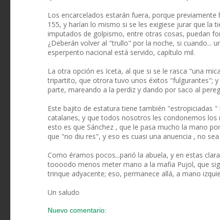
Los encarcelados estarán fuera, porque previamente h
155, y harían lo mismo si se les exigiese jurar que la
imputados de golpismo, entre otras cosas, puedan for
¿Deberán volver al "trullo" por la noche, si cuando...
esperpento nacional está servido, capítulo mil.
La otra opción es Iceta, al que si se le rasca "una m
tripartito, que otrora tuvo unos éxitos "fulgurantes"
parte, mareando a la perdiz y dando por saco al pereg
Este bajito de estatura tiene también "estropiciadas "
catalanes, y que todos nosotros les condonemos los 
esto es que Sánchez , que le pasa mucho la mano por 
que "no diu res", y eso es cuasi una anuencia , no sea 
Como éramos pocos...parió la abuela, y en estas clara
toooodo menos meter mano a la mafia Pujol, que sigue
trinque adyacente; eso, permanece allá, a mano izquier
Un saludo
Nuevo comentario: