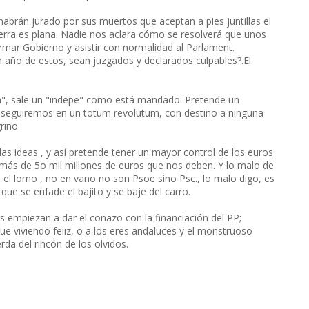
abrán jurado por sus muertos que aceptan a pies juntillas el
 tierra es plana. Nadie nos aclara cómo se resolverá que unos
mar Gobierno y asistir con normalidad al Parlament.
 un año de estos, sean juzgados y declarados culpables?.El
ica", sale un "indepe" como está mandado. Pretende un
; y seguiremos en un totum revolutum, con destino a ninguna
rino.
 las ideas , y así pretende tener un mayor control de los euros
más de 5o mil millones de euros que nos deben. Y lo malo de
el lomo , no en vano no son Psoe sino Psc., lo malo digo, es
que se enfade el bajito y se baje del carro.
s empiezan a dar el coñazo con la financiación del PP;
 viviendo feliz, o a los eres andaluces y el monstruoso
da del rincón de los olvidos.