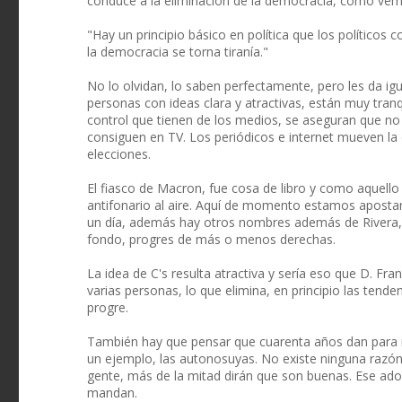
conduce a la eliminación de la democracia, como vem
"Hay un principio básico en política que los políticos 
la democracia se torna tiranía."
No lo olvidan, lo saben perfectamente, pero les da igu
personas con ideas clara y atractivas, están muy tranq
control que tienen de los medios, se aseguran que no o
consiguen en TV. Los periódicos e internet mueven la
elecciones.
El fiasco de Macron, fue cosa de libro y como aquell
antifonario al aire. Aquí de momento estamos apostand
un día, además hay otros nombres además de Rivera,
fondo, progres de más o menos derechas.
La idea de C's resulta atractiva y sería eso que D. F
varias personas, lo que elimina, en principio las tende
progre.
También hay que pensar que cuarenta años dan para 
un ejemplo, las autonosuyas. No existe ninguna razón
gente, más de la mitad dirán que son buenas. Ese ado
mandan.