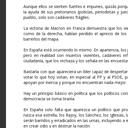
Aunque ellos se sienten fuertes e impunes, quizás porqu
la ayuda de sus pretorianos (policías, periodistas y jue
pueblo, solo son cadáveres frágiles.
La victoria de Macron en Franca demuestra que los viej
como de la derecha, habían perdido el aprecio de los 
barrerlos del mapa.
En España está ocurriendo lo mismo. En apariencia, los p
pero en realidad son muertos vivientes, cadáveres in
ciudadanía, que los rechaza y los señala en las encuest
Bastaría con que apareciera un líder capaz de desperta
votar lo que hoy votan, en especial al PP y al PSOE, 
apoyan por inercia y porque no encuentran nada mejor.
Hay un principio básico en política que los políticos co
democracia se torna tiranía.
En España solo falta que aparezca un político que pro
nazca esa estrella, los Rajoy, los Sánchez, los Iglesias
serán barridos y erradicados en las urnas, incluyendo a 
en crear odio y en destruir la nación.