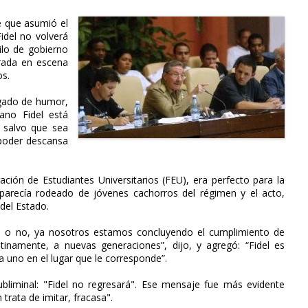
e que asumió el
idel no volverá
lo de gobierno
trada en escena
os.
argado de humor,
ano Fidel está
, salvo que sea
l poder descansa
ación de Estudiantes Universitarios (FEU), era perfecto para la
aparecía rodeado de jóvenes cachorros del régimen y el acto,
 del Estado.
 o no, ya nosotros estamos concluyendo el cumplimiento de
inamente, a nuevas generaciones”, dijo, y agregó: “Fidel es
a uno en el lugar que le corresponde”.
bliminal: "Fidel no regresará". Ese mensaje fue más evidente
trata de imitar, fracasa".