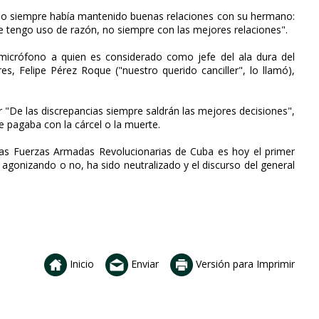
no siempre había mantenido buenas relaciones con su hermano:
ue tengo uso de razón, no siempre con las mejores relaciones".
 micrófono a quien es considerado como jefe del ala dura del
es, Felipe Pérez Roque ("nuestro querido canciller", lo llamó),
 "De las discrepancias siempre saldrán las mejores decisiones",
se pagaba con la cárcel o la muerte.
s Fuerzas Armadas Revolucionarias de Cuba es hoy el primer
 agonizando o no, ha sido neutralizado y el discurso del general
Inicio
Enviar
Versión para Imprimir