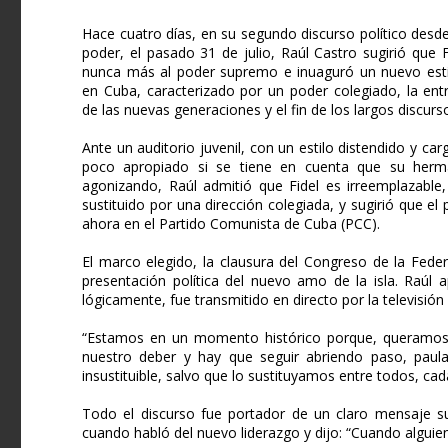
Hace cuatro días, en su segundo discurso político desd
poder, el pasado 31 de julio, Raúl Castro sugirió que F
nunca más al poder supremo e inuaguró un nuevo esti
en Cuba, caracterizado por un poder colegiado, la en
de las nuevas generaciones y el fin de los largos discurs
Ante un auditorio juvenil, con un estilo distendido y c
poco apropiado si se tiene en cuenta que su herm
agonizando, Raúl admitió que Fidel es irreemplazable
sustituido por una dirección colegiada, y sugirió que e
ahora en el Partido Comunista de Cuba (PCC).
El marco elegido, la clausura del Congreso de la Feder
presentación política del nuevo amo de la isla. Raúl 
lógicamente, fue transmitido en directo por la televisión
“Estamos en un momento histórico porque, queramos
nuestro deber y hay que seguir abriendo paso, paulat
insustituible, salvo que lo sustituyamos entre todos, cad
Todo el discurso fue portador de un claro mensaje su
cuando habló del nuevo liderazgo y dijo: “Cuando alguien 