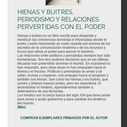
HIENAS Y BUITRES.
PERIODISMO Y RELACIONES
PERVERTIDAS CON EL PODER
Hienas y buitres es un libro escrito para despertar y
movilizar las conciencias dormidas e intoxicadas desde el
poder. Leerlo representa un vuelo rasante por encima de los
secretos de la comunicación moderna y de los recursos y
trucos que utiliza el poder para ejercer el dominio.
Las relaciones entre políticos y periodistas siempre han sido
tormentosas. Son dos poderes decisivos que en las últimas
décadas han pretendido dominar el mundo. En ocasiones lo
han mejorado, pero otras veces lo han empujado hacia el
drama y el fracaso. Políticos y periodistas se aman y se
odian, luchan y cooperan, nos empujan hacia el progreso y
también nos frenan. Son como las hienas y los buitres, que
comen y limpian huesos juntos, pero sin soportarse. Al
desentrañar el misterio, aprenderemos también a
defendernos de sus fechorías.
Los medios son la única fuerza del siglo XXI que tiene poder
para poner y quitar gobiernos y para cambiar los destinos
del mundo.
[
Más
]
COMPRAR EJEMPLARES FIRMADOS POR EL AUTOR