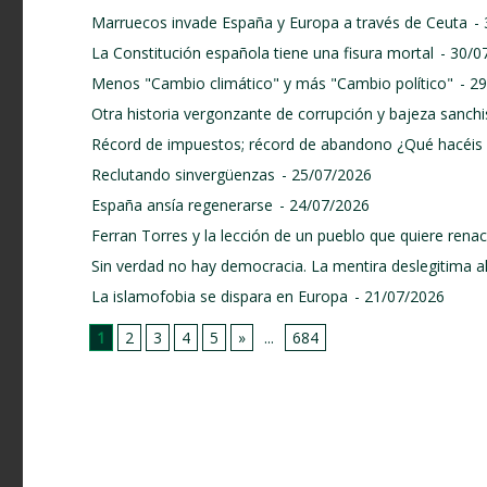
Marruecos invade España y Europa a través de Ceuta
-
La Constitución española tiene una fisura mortal
- 30/0
Menos "Cambio climático" y más "Cambio político"
- 2
Otra historia vergonzante de corrupción y bajeza sanchi
Récord de impuestos; récord de abandono ¿Qué hacéis 
Reclutando sinvergüenzas
- 25/07/2026
España ansía regenerarse
- 24/07/2026
Ferran Torres y la lección de un pueblo que quiere renace
Sin verdad no hay democracia. La mentira deslegitima a
La islamofobia se dispara en Europa
- 21/07/2026
1
2
3
4
5
»
...
684