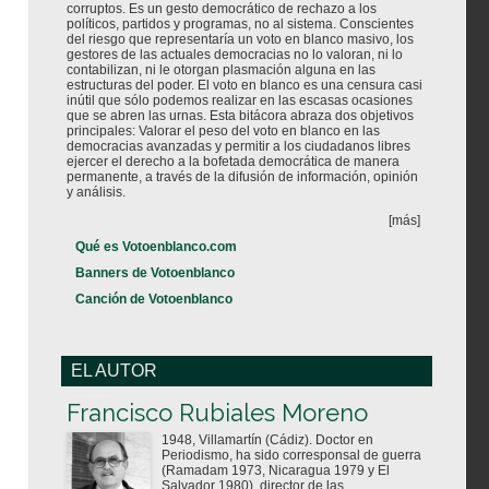
corruptos. Es un gesto democrático de rechazo a los
políticos, partidos y programas, no al sistema. Conscientes
del riesgo que representaría un voto en blanco masivo, los
gestores de las actuales democracias no lo valoran, ni lo
contabilizan, ni le otorgan plasmación alguna en las
estructuras del poder. El voto en blanco es una censura casi
inútil que sólo podemos realizar en las escasas ocasiones
que se abren las urnas. Esta bitácora abraza dos objetivos
principales: Valorar el peso del voto en blanco en las
democracias avanzadas y permitir a los ciudadanos libres
ejercer el derecho a la bofetada democrática de manera
permanente, a través de la difusión de información, opinión
y análisis.
[más]
Qué es Votoenblanco.com
Banners de Votoenblanco
Canción de Votoenblanco
EL AUTOR
Votoenblanco.com
Francisco Rubiales Moreno
1948, Villamartín (Cádiz). Doctor en
Periodismo, ha sido corresponsal de guerra
(Ramadam 1973, Nicaragua 1979 y El
Salvador 1980), director de las