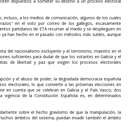
, estén dispuestos a someter su destino a un proceso electoral
o, incluso, a los medios de comunicación, algunos de los cuales
azos" en el voto por correo de los gallegos, escasamente
lentos partidarios de ETA recurran al miedo y se desplieguen en
omo ya han hecho en el pasado con métodos más sutiles, aunque
olenta del nacionalismo excluyente y el terrorismo, maestro en el
iones suficientes para dudar de que los votantes en Galicia y el
tías de libertad y paz que exigen los procesos electorales
rrupción y el abuso de poder, la degradada democracia española
sos electorales, lo que convierte a las próximas elecciones en
ne en cuenta que se celebran en Galicia y el País Vasco, dos
la vigencia de la Constitución Española es, en determinados
damente sobre el hecho gravísimo de que la manipulación, la
muchos ámbitos del sistema, puedan invadir también el ámbito