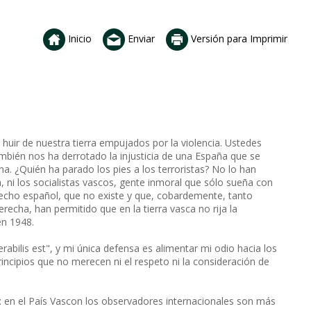
Inicio
Enviar
Versión para Imprimir
ir de nuestra tierra empujados por la violencia. Ustedes
ambién nos ha derrotado la injusticia de una España que se
a. ¿Quién ha parado los pies a los terroristas? No lo han
a, ni los socialistas vascos, gente inmoral que sólo sueña con
erecho español, que no existe y que, cobardemente, tanto
recha, han permitido que en la tierra vasca no rija la
en 1948.
rabilis est", y mi única defensa es alimentar mi odio hacia los
incipios que no merecen ni el respeto ni la consideración de
lo: en el País Vascon los observadores internacionales son más