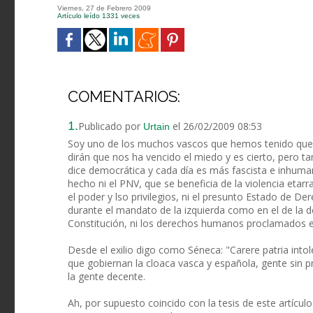
Viernes, 27 de Febrero 2009
Artículo leído 1331 veces
COMENTARIOS:
1.
Publicado por
el 26/02/2009 08:53
Urtain
Soy uno de los muchos vascos que hemos tenido que hu
dirán que nos ha vencido el miedo y es cierto, pero t
dice democrática y cada día es más fascista e inhuman
hecho ni el PNV, que se beneficia de la violencia etarr
el poder y lso privilegios, ni el presunto Estado de D
durante el mandato de la izquierda como en el de la de
Constitución, ni los derechos humanos proclamados 
Desde el exilio digo como Séneca: "Carere patria intole
que gobiernan la cloaca vasca y española, gente sin pr
la gente decente.
Ah, por supuesto coincido con la tesis de este artícu