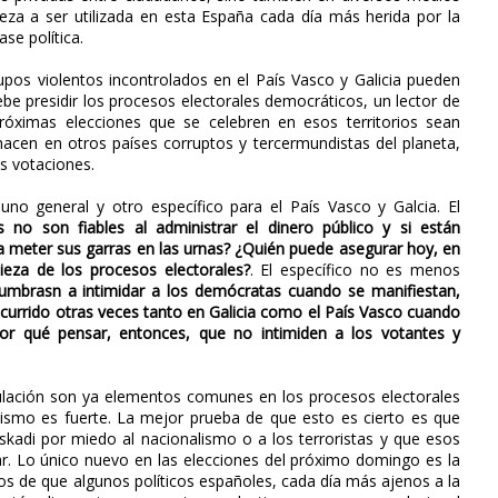
eza a ser utilizada en esta España cada día más herida por la
se política.
pos violentos incontrolados en el País Vasco y Galicia pueden
debe presidir los procesos electorales democráticos, un lector de
óximas elecciones que se celebren en esos territorios sean
hacen en otros países corruptos y tercermundistas del planeta,
as votaciones.
o general y otro específico para el País Vasco y Galcia. El
os no son fiables al administrar el dinero público y si están
a meter sus garras en las urnas? ¿Quién puede asegurar hoy, en
ieza de los procesos electorales?
. El específico no es menos
stumbrasn a intimidar a los demócratas cuando se manifiestan,
currido otras veces tanto en Galicia como el País Vasco cuando
Por qué pensar, entonces, que no intimiden a los votantes y
ulación son ya elementos comunes en los procesos electorales
ismo es fuerte. La mejor prueba de que esto es cierto es que
skadi por miedo al nacionalismo o a los terroristas y que esos
tar. Lo único nuevo en las elecciones del próximo domingo es la
 de que algunos políticos españoles, cada día más ajenos a la