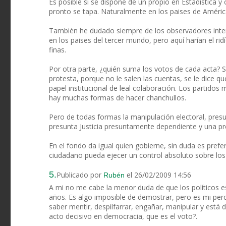
Es posible si se dispone de un propio en Estadistica y 
pronto se tapa. Naturalmente en los paises de América
También he dudado siempre de los observadores inte
en los paises del tercer mundo, pero aquí harían el 
finas.
Por otra parte, ¿quién suma los votos de cada acta? S
protesta, porque no le salen las cuentas, se le dice q
papel institucional de leal colaboración. Los partidos 
hay muchas formas de hacer chanchullos.
Pero de todas formas la manipulación electoral, presu
presunta Justicia presuntamente dependiente y una pr
En el fondo da igual quien gobierne, sin duda es pref
ciudadano pueda ejecer un control absoluto sobre lo
5.
Publicado por
el 26/02/2009 14:56
Rubén
A mi no me cabe la menor duda de que los políticos 
años. Es algo imposible de demostrar, pero es mi pe
saber mentir, despilfarrar, engañar, manipular y está 
acto decisivo en democracia, que es el voto?.