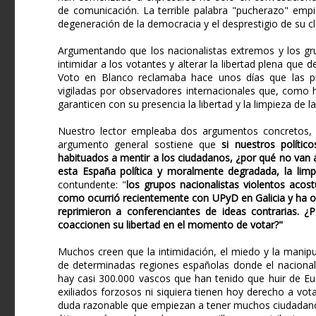
de comunicación. La terrible palabra "pucherazo" empi
degeneración de la democracia y el desprestigio de su cla
Argumentando que los nacionalistas extremos y los gru
intimidar a los votantes y alterar la libertad plena que 
Voto en Blanco reclamaba hace unos días que las pr
vigiladas por observadores internacionales que, como 
garanticen con su presencia la libertad y la limpieza de l
Nuestro lector empleaba dos argumentos concretos, un
argumento general sostiene que
si nuestros polític
habituados a mentir a los ciudadanos, ¿por qué no van 
esta España política y moralmente degradada, la limp
contundente: "
los grupos nacionalistas violentos aco
como ocurrió recientemente con UPyD en Galicia y ha o
reprimieron a conferenciantes de ideas contrarias. ¿
coaccionen su libertad en el momento de votar?"
Muchos creen que la intimidación, el miedo y la manip
de determinadas regiones españolas donde el nacional
hay casi 300.000 vascos que han tenido que huir de Eu
exiliados forzosos ni siquiera tienen hoy derecho a vo
duda razonable que empiezan a tener muchos ciudadanos