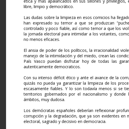
ética y más apalancados en sus sillones y privilegios
libre, limpio y democrático.
Las dudas sobre la limpieza en esos comicios ha llegad
han expresado su temor a que se produzcan "pucher
controlado y poco fiable, así como temor a que los vio
la jornada electoral para intimidar a los votantes, c
no menos eficaces.
El ansia de poder de los políticos, la irracionalidad vi
manejo de la intimidación y del miedo, crean las condic
País Vasco puedan disfrutar hoy de todas las garan
autenticamente democraticos.
Con su intenso déficit ético y ante el avance de la co
quizás no pueda ya garantizar la limpieza de los proce
escasamente fiables. Y lo son todavía menos si se tie
territorios gobernados por el nacionalismo y donde 
ámbitos, muy dudosa.
Los demócratas españoles deberían reflexionar profun
corrupción y la degradación, que ya son evidentes en 
electoral, sagrado y decisivo en democracia.