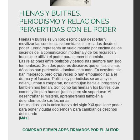
HIENAS Y BUITRES.
PERIODISMO Y RELACIONES
PERVERTIDAS CON EL PODER
Hienas y buitres es un libro escrito para despertar y
movilizar las conciencias dormidas e intoxicadas desde el
poder. Leerlo representa un vuelo rasante por encima de los
secretos de la comunicación moderna y de los recursos y
trucos que utiliza el poder para ejercer el dominio.
Las relaciones entre políticos y periodistas siempre han sido
tormentosas. Son dos poderes decisivos que en las últimas
décadas han pretendido dominar el mundo. En ocasiones lo
han mejorado, pero otras veces lo han empujado hacia el
drama y el fracaso. Políticos y periodistas se aman y se
odian, luchan y cooperan, nos empujan hacia el progreso y
también nos frenan. Son como las hienas y los buitres, que
comen y limpian huesos juntos, pero sin soportarse. Al
desentrañar el misterio, aprenderemos también a
defendernos de sus fechorías.
Los medios son la única fuerza del siglo XXI que tiene poder
para poner y quitar gobiernos y para cambiar los destinos
del mundo.
[
Más
]
COMPRAR EJEMPLARES FIRMADOS POR EL AUTOR