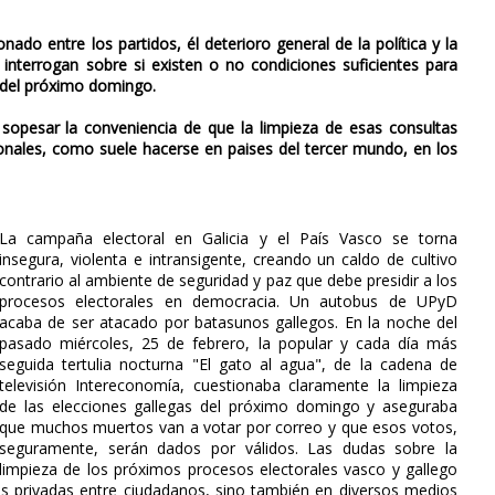
ado entre los partidos, él deterioro general de la política y la
nterrogan sobre si existen o no condiciones suficientes para
s del próximo domingo.
sopesar la conveniencia de que la limpieza de esas consultas
ionales, como suele hacerse en paises del tercer mundo, en los
La campaña electoral en Galicia y el País Vasco se torna
insegura, violenta e intransigente, creando un caldo de cultivo
contrario al ambiente de seguridad y paz que debe presidir a los
procesos electorales en democracia. Un autobus de UPyD
acaba de ser atacado por batasunos gallegos. En la noche del
pasado miércoles, 25 de febrero, la popular y cada día más
seguida tertulia nocturna "El gato al agua", de la cadena de
televisión Intereconomía, cuestionaba claramente la limpieza
de las elecciones gallegas del próximo domingo y aseguraba
que muchos muertos van a votar por correo y que esos votos,
seguramente, serán dados por válidos. Las dudas sobre la
limpieza de los próximos procesos electorales vasco y gallego
 privadas entre ciudadanos, sino también en diversos medios