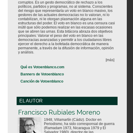
corruptos. Es un gesto democrático de rechazo a los
políticos, partidos y programas, no al sistema. Conscientes
del riesgo que representaría un voto en blanco masivo, los
gestores de las actuales democracias no lo valoran, ni lo
contabilizan, ni le otorgan plasmación alguna en las
estructuras del poder. El voto en blanco es una censura casi
inútil que sólo podemos realizar en las escasas ocasiones
que se abren las urnas. Esta bitácora abraza dos objetivos
principales: Valorar el peso del voto en blanco en las
democracias avanzadas y permitir a los ciudadanos libres
ejercer el derecho a la bofetada democrática de manera
permanente, a través de la difusión de información, opinión
y análisis.
[más]
Qué es Votoenblanco.com
Banners de Votoenblanco
Canción de Votoenblanco
EL AUTOR
Votoenblanco.com
Francisco Rubiales Moreno
1948, Villamartín (Cádiz). Doctor en
Periodismo, ha sido corresponsal de guerra
(Ramadam 1973, Nicaragua 1979 y El
Salvador 1980), director de las