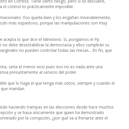
otro en Correos. Tiene cierto riesgo, pero si se descubre,
 el control es prácticamente imposible.
rnacionales. Eso queda bien y los engañan miserablemente,
ridículo más espantoso, porque las manipulaciones son muy
e acepta lo que dice el Ministerio. Si, pongamos el Pp
ue no debe desestabilizar la democracia y ellos cumplirán su
marginales no pueden controlar todas las mesas... En fin, que
nta, sería el menor vicio pues eso no es nada ante una
ensa presuntamente al servicio del poder.
erible que lo haga el que tenga más votos, siempre y cuando el
s que mandan.
están haciendo trampas en las elecciones desde hace muchos
rcepción y se basa únicamente que quien ha demostrado
dominado por la corrupción, ¿por qué va a frenarse ante el