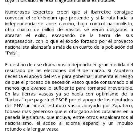
cuya implicación en esa tragedia humana es notable.
Numerosos expertos creen que si Ibarretxe consigue
convocar el referéndum que pretende y si la ruta hacia la
independencia se abre camino, bajo control nacionalista,
otro cuarto de millón de vascos se verán obligados a
abrazar el exilio, escapando de la tierra de sus
antepasados, con lo que el éxodo forzado por el proyecto
nacionalista alcanzaría a más de un cuarto de la población del
"País".
El destino de ese drama vasco dependía en gran medida del
resultado de las elecciones del 9 de marzo. Si Zapatero
necesita el apoyo del PNV para gobernar, aumenta el riesgo
de que el proceso de secesión vasco quede consumado o al
menos que avance lo suficiente para tornarse irreversible.
En las tierras vascas ya se habla con optimismo de la
"factura" que pagará el PSOE por el apoyo de los diputados
del PNV: un nuevo estatuto vasco apoyado por Zapatero,
todavía más generoso que el otorgado a los catalanes en la
pasada legislatura, que incluya, entre otros espaldarazos al
nacionalismo, el acoso al idioma español y un impulso
rotundo a la lengua vasca.