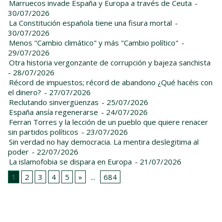
Marruecos invade España y Europa a través de Ceuta
-
30/07/2026
La Constitución española tiene una fisura mortal
-
30/07/2026
Menos "Cambio climático" y más "Cambio político"
-
29/07/2026
Otra historia vergonzante de corrupción y bajeza sanchista
- 28/07/2026
Récord de impuestos; récord de abandono ¿Qué hacéis con
el dinero?
- 27/07/2026
Reclutando sinvergüenzas
- 25/07/2026
España ansía regenerarse
- 24/07/2026
Ferran Torres y la lección de un pueblo que quiere renacer
sin partidos políticos
- 23/07/2026
Sin verdad no hay democracia. La mentira deslegitima al
poder
- 22/07/2026
La islamofobia se dispara en Europa
- 21/07/2026
1
2
3
4
5
»
...
684