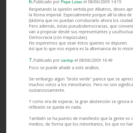
6.
Publicado por
el 08/06/2009 14:15
Pepe Lotas
Respetando la opinión vertida por Albatros, deseo apr
la Roma imperial. Especialmente porque allí la idea de 
(lástima que no puedan corroborarlo ahora los ciudad
Pero además, estas pseudodemocracias, que convenie
van a propiciar desde sus representantes y usufructuant
Democracia (con mayúsculas).
No esperemos que sean éstos quienes se depuren.
Así que lo que nos espera es la alternancia de lo mism
7.
Publicado por
el 08/06/2009 16:49
vanlop
Poco se puede añadir a este análisis.
Sin embargo algun "brote verde" parece que se aprecia
muchos votos a los minoritarios. Pero no son signif
sustanciosamente.
Y como era de esperar, la gran abstención se ignora e
reflexión se queda en nada.
También se ha puesto de manifiesto que la gente es c
medios, de forma que los minoritarios, los que no ha