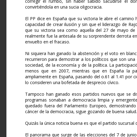
corregir el rumbo, sin haber sabido sacudirse el do
convirtiéndola en una sucia oligocracia.
El PP dice en España que su victoria le abre el camino 
capacidad de crear ilusión y sin que el liderazgo de R
que su victoria sea como aquella del 27 de mayo de 
realmente fue la antesala de su sorprendente derrota en
envuelto en el fracaso.
Ni siquiera han ganado la abstención y el voto en bla
recurrieron para demostrar a los políticos que son una
sociedad, de la economía y de la política. La particip
menos que en 2007, mientras que en España la parti
ampliamente en España, pasando del o.61 al 1.41 por cie
lo consideren una bofetada de desprecio cívico.
Tampoco han ganado esos partidos nuevos que se distan
programas sonaban a democracia limpia y emergent
quedado fuera del Parlamento Europeo, demostrando q
cáncer de la democracia, sigue gozando de buena salud.
Quizás la única noticia buena es que el partido sucursal
El panorama que surge de las elecciones del 7 de juni