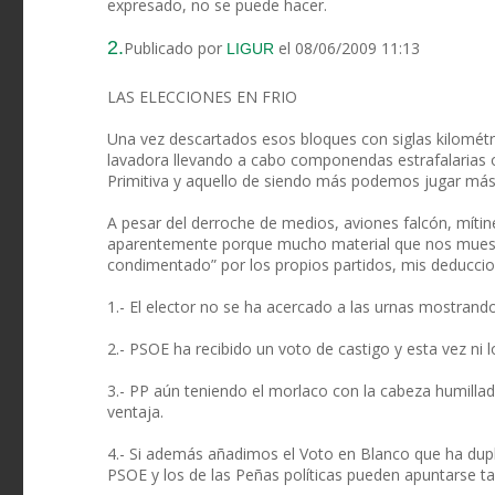
expresado, no se puede hacer.
2.
Publicado por
el 08/06/2009 11:13
LIGUR
LAS ELECCIONES EN FRIO
Una vez descartados esos bloques con siglas kilomét
lavadora llevando a cabo componendas estrafalarias o
Primitiva y aquello de siendo más podemos jugar más y 
A pesar del derroche de medios, aviones falcón, míti
aparentemente porque mucho material que nos muestra
condimentado” por los propios partidos, mis deduccio
1.- El elector no se ha acercado a las urnas mostra
2.- PSOE ha recibido un voto de castigo y esta vez ni l
3.- PP aún teniendo el morlaco con la cabeza humilla
ventaja.
4.- Si además añadimos el Voto en Blanco que ha dupl
PSOE y los de las Peñas políticas pueden apuntarse t