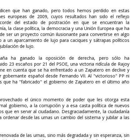
dicen que han ganado, pero todos hemos perdido en estas
nes europeas de 2009, cuyos resultados han sido el reflejo
ricorde del estado de postración en que se encuentran la
nía, la clase política, la democracia y una Unión Europea que ha
de ser un proyecto común ilusionante para convertirse en algo
o a un aparcamiento de lujo para caciques y sátrapas políticos
ubilación de lujo.
aña ha ganado la oposición de derecha, pero sólo ha
ido 23 escaños por 21 del PSOE, una victoria ridícula de Rajoy
iene en cuenta que se ha enfrentado a un Zapatero en declive y
r gobernante español desde Fernando VII. Al "victorioso" PP ni
es que ha "fabricado" el gobierno de Zapatero en el último año
rovechado el único momento de poder que les otorga esta
al gobierno, a la corrupción y a esa casta política de nuevos
os que en servir al ciudadano. Desgraciadamente, la ciudadanía
 ordenar desde las urnas un cambio del sistema y jubilar a las
renovada de las urnas, sino más degradada y sin esperanza, sin