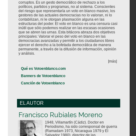
corruptos. Es un gesto democrático de rechazo a los
políticos, partidos y programas, no al sistema. Conscientes
del riesgo que representaría un voto en blanco masivo, los
gestores de las actuales democracias no lo valoran, ni lo
contabilizan, ni le otorgan plasmación alguna en las
estructuras del poder. El voto en blanco es una censura casi
inútil que sólo podemos realizar en las escasas ocasiones
que se abren las urnas. Esta bitácora abraza dos objetivos
principales: Valorar el peso del voto en blanco en las
democracias avanzadas y permitir a los ciudadanos libres
ejercer el derecho a la bofetada democrática de manera
permanente, a través de la difusión de información, opinión
y análisis.
[más]
Qué es Votoenblanco.com
Banners de Votoenblanco
Canción de Votoenblanco
EL AUTOR
Votoenblanco.com
Francisco Rubiales Moreno
1948, Villamartín (Cádiz). Doctor en
Periodismo, ha sido corresponsal de guerra
(Ramadam 1973, Nicaragua 1979 y El
Salvador 1980), director de las