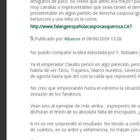
amiguitos de paco. no creeis que antes era mejor? pu
muy canallas e impresentables que seais teneis el der
presidentable en algun partido de derecha casposa igu
berlusconi y una niña os la come,
http://www.falangeespañolacasposasquerosa.CAT
5.
Publicado por
el 08/06/2009 13:26
Albatros
No puedo compartir la idea esbozada por F. Rubiales
Ya el emperador Claudio pensó en algo parecido, pero
habría de ver Titos, Trajanos, Marco Aurelios, Severos
de agonía hasta que dió con la caída que represent
No creo que empeorando hasta el extremo la situación
sinrazón de los fanáticos.
Vean sino al ejemplar de más arriba... esperpento de
disfrutan el festín de su absoluta falta de escrúpulos
A mí no me sorprendió el resultado. No tiendo a conf
de cuántos, en su ardor y vehemencia, no trazan con n