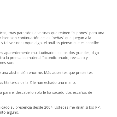
ricas, mas parecidos a vecinas que reúnen “cupones” para una
 bien son continuación de las “peñas” que juegan a la
tal vez nos toque algo, el análisis pienso que es sencillo:
nes aparentemente multitudinarios de los dos grandes, digo
 la prensa es material “acondicionado, revisado y
nes son:
ndo una abstención enorme. Más ausentes que presentes.
os titiriteros de la Z le han echado una mano.
da para el descabello solo le ha sacado dos escaños de
icado su presencia desde 2004, Ustedes me dirán si los PP,
anto alguno.