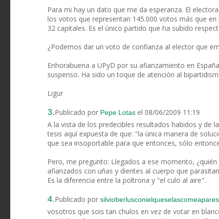
Para mi hay un dato que me da esperanza. El electora
los votos que representan 145.000 votos más que en l
32 capitales. Es el único partido que ha subido respect
¿Podemos dar un voto de confianza al elector que emp
Enhorabuena a UPyD por su afianzamiento en España y
suspenso. Ha sido un toque de atención al bipartidismo
Ligur
3.
Publicado por
el 08/06/2009 11:19
Pepe Lotas
A la vista de los predecibles resultados habidos y de l
tesis aquí expuesta de que: "la única manera de solu
que sea insoportable para que entonces, sólo entonce
Pero, me pregunto: Llegados a ese momento, ¿quién pe
afianzados con uñas y dientes al cuerpo que parasitan..
Es la diferencia entre la poltrona y "el culo al aire".
4.
Publicado por
silvioberlusconielqueselascomeapares
vosotros que sois tan chulos en vez de votar en blanco