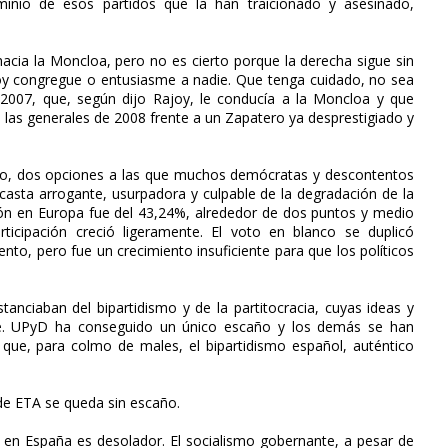
minio de esos partidos que la han traicionado y asesinado,
hacia la Moncloa, pero no es cierto porque la derecha sigue sin
ajoy congregue o entusiasme a nadie. Que tenga cuidado, no sea
2007, que, según dijo Rajoy, le conducía a la Moncloa y que
 las generales de 2008 frente a un Zapatero ya desprestigiado y
nco, dos opciones a las que muchos demócratas y descontentos
 casta arrogante, usurpadora y culpable de la degradación de la
ación en Europa fue del 43,24%, alrededor de dos puntos y medio
cipación creció ligeramente. El voto en blanco se duplicó
nto, pero fue un crecimiento insuficiente para que los políticos
ciaban del bipartidismo y de la partitocracia, cuyas ideas y
e. UPyD ha conseguido un único escaño y los demás se han
ue, para colmo de males, el bipartidismo español, auténtico
 de ETA se queda sin escaño.
o en España es desolador. El socialismo gobernante, a pesar de