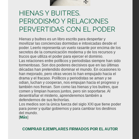
HIENAS Y BUITRES.
PERIODISMO Y RELACIONES
PERVERTIDAS CON EL PODER
Hienas y buitres es un libro escrito para despertar y
movilizar las conciencias dormidas e intoxicadas desde el
poder. Leerlo representa un vuelo rasante por encima de los
secretos de la comunicación moderna y de los recursos y
trucos que utiliza el poder para ejercer el dominio.
Las relaciones entre políticos y periodistas siempre han sido
tormentosas. Son dos poderes decisivos que en las últimas
décadas han pretendido dominar el mundo. En ocasiones lo
han mejorado, pero otras veces lo han empujado hacia el
drama y el fracaso. Políticos y periodistas se aman y se
odian, luchan y cooperan, nos empujan hacia el progreso y
también nos frenan. Son como las hienas y los buitres, que
comen y limpian huesos juntos, pero sin soportarse. Al
desentrañar el misterio, aprenderemos también a
defendernos de sus fechorías.
Los medios son la única fuerza del siglo XXI que tiene poder
para poner y quitar gobiernos y para cambiar los destinos
del mundo.
[
Más
]
COMPRAR EJEMPLARES FIRMADOS POR EL AUTOR