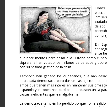
Todos 
eleccio
inmise
ciudada
dejado 
parecid
con prej
En Esp
consegu
si se t
que hace méritos para pasar a la Historia como el peo
siquiera le han votado los millones de parados y pobr
con su pésima gestión de la crisis.
Tampoco han ganado los ciudadanos, que han desap
degradada democracia para dar un castigo rotundo al m
amos que tienen más interés en mantener sus privilegi
española y europea han perdido una ocasión única para
castas ineficientes que le malgobiernan.
La democracia también ha perdido porque no ha salido 