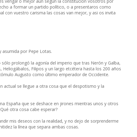
es venga! o mejor aun segun la constitución vosotros por
echo a formar un partido político, o a presentaros como
al con vuestro carisma las cosas van mejor, y asi os invita
 y asumida por Pepe Lotas.
 sólo prolongó la agonía del imperio que tras Nerón y Galba,
, Heliogábalos, Filipos y un largo etcétera hasta los 200 años
ó Rómulo Augusto como último emperador de Occidente.
 actual se llegue a otra cosa que el despotismo y la
 una España que se deshace en jirones mientras unos y otros
. ¿Qué otra cosa cabe esperar?
undir mis deseos con la realidad, y no dejo de sorprenderme
itidez la línea que separa ambas cosas.