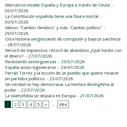
Marruecos invade España y Europa a través de Ceuta
-
30/07/2026
La Constitución española tiene una fisura mortal
-
30/07/2026
Menos "Cambio climático" y más "Cambio político"
-
29/07/2026
Otra historia vergonzante de corrupción y bajeza sanchista
- 28/07/2026
Récord de impuestos; récord de abandono ¿Qué hacéis con
el dinero?
- 27/07/2026
Reclutando sinvergüenzas
- 25/07/2026
España ansía regenerarse
- 24/07/2026
Ferran Torres y la lección de un pueblo que quiere renacer
sin partidos políticos
- 23/07/2026
Sin verdad no hay democracia. La mentira deslegitima al
poder
- 22/07/2026
La islamofobia se dispara en Europa
- 21/07/2026
1
2
3
4
5
»
...
684