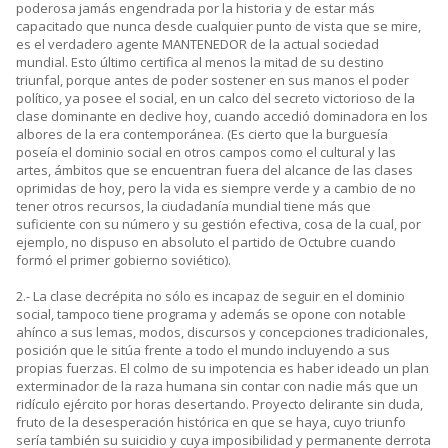
poderosa jamás engendrada por la historia y de estar más
capacitado que nunca desde cualquier punto de vista que se mire,
es el verdadero agente MANTENEDOR de la actual sociedad
mundial. Esto último certifica al menos la mitad de su destino
triunfal, porque antes de poder sostener en sus manos el poder
político, ya posee el social, en un calco del secreto victorioso de la
clase dominante en declive hoy, cuando accedió dominadora en los
albores de la era contemporánea. (Es cierto que la burguesía
poseía el dominio social en otros campos como el cultural y las
artes, ámbitos que se encuentran fuera del alcance de las clases
oprimidas de hoy, pero la vida es siempre verde y a cambio de no
tener otros recursos, la ciudadanía mundial tiene más que
suficiente con su número y su gestión efectiva, cosa de la cual, por
ejemplo, no dispuso en absoluto el partido de Octubre cuando
formó el primer gobierno soviético).
2.- La clase decrépita no sólo es incapaz de seguir en el dominio
social, tampoco tiene programa y además se opone con notable
ahínco a sus lemas, modos, discursos y concepciones tradicionales,
posición que le sitúa frente a todo el mundo incluyendo a sus
propias fuerzas. El colmo de su impotencia es haber ideado un plan
exterminador de la raza humana sin contar con nadie más que un
ridículo ejército por horas desertando. Proyecto delirante sin duda,
fruto de la desesperación histórica en que se haya, cuyo triunfo
sería también su suicidio y cuya imposibilidad y permanente derrota