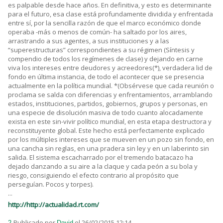
es palpable desde hace años. En definitiva, y esto es determinante
para el futuro, esa clase está profundamente dividida y enfrentada
entre sí, por la sencilla razón de que el marco económico donde
operaba -más o menos de común- ha saltado por los aires,
arrastrando a sus agentes, a sus instituciones y a las
“superestructuras” correspondientes a su régimen (Síntesis y
compendio de todos los regímenes de clase) y dejando en carne
viva los intereses entre deudores y acreedores(*), verdadera lid de
fondo en última instancia, de todo el acontecer que se presencia
actualmente en la política mundial. *(Obsérvese que cada reunión o
proclama se salda con diferencias y enfrentamientos, arramblando
estados, instituciones, partidos, gobiernos, grupos y personas, en
una especie de disolución masiva de todo cuanto alocadamente
exista en este sin-vivir político mundial, en esta etapa destructora y
reconstituyente global. Este hecho está perfectamente explicado
por los múltiples intereses que se mueven en un pozo sin fondo, en
una cancha sin reglas, en una pradera sin ley y en un laberinto sin
salida. El sistema escacharrado por el tremendo batacazo ha
dejado danzando a su aire a la claque y cada peón a su bola y
riesgo, consiguiendo el efecto contrario al propósito que
perseguían. Pocos y torpes).
...
http://http://actualidad.rt.com/
Publicado por
el 26/02/2015 12:14
2.
David