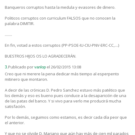
Banqueros corruptos hasta la medula y evasores de dinero.
Politicos corruptos con curriculum FALSOS que no conocen la
palabra DIMITIR.
........
En fin, votad a estos corruptos (PP-PSOE-IU-CIU-PNV-ERC-CC,....)
BUESTROS HIJOS OS LO AGRADECERÁN.
Publicado por
el 26/02/2015 13:08
3.
vanlop
Creo que ni merere la pena dedicar más tiempo al esperpento
mitinero que montaron.
A decir de las crónicas D. Pedro Sanchez estuvo más patético que
los demás y eso es bueno pues conduce a la desaparición de una
de las patas del banco. Y si vivo para verlo me producirá mucha
satisfación.
Por lo demás, seguimos como estamos, es decir cada día peor que
el anterior.
Y que no se olvide D. Mariano que aún hay más de cien mil parados