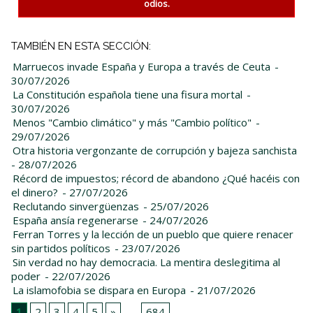
odios.
TAMBIÉN EN ESTA SECCIÓN:
Marruecos invade España y Europa a través de Ceuta
-
30/07/2026
La Constitución española tiene una fisura mortal
-
30/07/2026
Menos "Cambio climático" y más "Cambio político"
-
29/07/2026
Otra historia vergonzante de corrupción y bajeza sanchista
- 28/07/2026
Récord de impuestos; récord de abandono ¿Qué hacéis con
el dinero?
- 27/07/2026
Reclutando sinvergüenzas
- 25/07/2026
España ansía regenerarse
- 24/07/2026
Ferran Torres y la lección de un pueblo que quiere renacer
sin partidos políticos
- 23/07/2026
Sin verdad no hay democracia. La mentira deslegitima al
poder
- 22/07/2026
La islamofobia se dispara en Europa
- 21/07/2026
1
2
3
4
5
»
...
684