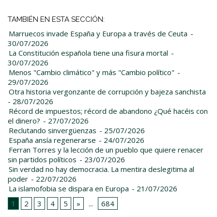
TAMBIÉN EN ESTA SECCIÓN:
Marruecos invade España y Europa a través de Ceuta
-
30/07/2026
La Constitución española tiene una fisura mortal
-
30/07/2026
Menos "Cambio climático" y más "Cambio político"
-
29/07/2026
Otra historia vergonzante de corrupción y bajeza sanchista
- 28/07/2026
Récord de impuestos; récord de abandono ¿Qué hacéis con
el dinero?
- 27/07/2026
Reclutando sinvergüenzas
- 25/07/2026
España ansía regenerarse
- 24/07/2026
Ferran Torres y la lección de un pueblo que quiere renacer
sin partidos políticos
- 23/07/2026
Sin verdad no hay democracia. La mentira deslegitima al
poder
- 22/07/2026
La islamofobia se dispara en Europa
- 21/07/2026
1
2
3
4
5
»
...
684