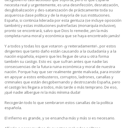
necesita real y urgentemente, es una desinfección, desratización,
desglobalización y des-satanización de prácticamente toda su
asquerosa clase política y de la mayoría de sus instituciones.
España, si continúa liderada por esta gentuza (se incluye oposición
también) y estas instituciones putrefactas (monarquía inclusive),
pronto se encontrará, salvo que Dios lo remedie, ¡en la más
completa ruina moral y económica que se haya encontrado jamás!
Y a todos y todas los que votaron -¡y reiteradamente!-, por estos
dirigentes que tanto daño están causando a la ciudadanía y a la
nación española, espero que les llegue de una u otra forma
también su castigo. Esto es: que sufran antes que nadie las
consecuencias de la futura ruina económica y moral de nuestra
nación. Porque hay que ser realmente gente malvada, para insistir
en apoyar a estos embusteros, corruptos, ladrones, canallas y
criminales que están desgobernando y destrozando España, pero
el castigo les llegara a todos, más tarde o más temprano. De eso,
¡qué nadie albergue ni la más mínima duda!
Recogerán todo lo que sembraron estos canallas de la política
española.
El infierno es grande, y se ensancha más y más si es necesario.