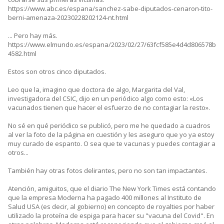
https://www.abc.es/espana/sanchez-sabe-diputados-cenaron-tito-
berni-amenaza-20230228202124-nt.html
... Pero hay más.
https://www.elmundo.es/espana/2023/02/27/63fcf585e4d4d806578b
4582.html
Estos son otros cinco diputados.
Leo que la, imagino que doctora de algo, Margarita del Val,
investigadora del CSIC, dijo en un periódico algo como esto: «Los
vacunados tienen que hacer el esfuerzo de no contagiar la resto».
No sé en qué periódico se publicó, pero me he quedado a cuadros
al ver la foto de la página en cuestión y les aseguro que yo ya estoy
muy curado de espanto. O sea que te vacunas y puedes contagiar a
otros...
También hay otras fotos delirantes, pero no son tan impactantes.
Atención, amiguitos, que el diario The New York Times está contando
que la empresa Moderna ha pagado 400 millones al Instituto de
Salud USA (es decir, al gobierno) en concepto de royalties por haber
utilizado la proteína de espiga para hacer su "vacuna del Covid". En