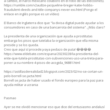
a cambio, el narco mexicano colaboró en el robo de las elecciones).
https://rumble.com/v2au8ze-jacqueline-breger-katie-hobbs-
fraudulent-deeds-and-title-companys-never-exi.html (Pongo el
enlace en inglés porque es un vídeo)
El Banco de Inglaterra dice que "la divisa digital puede ayudar a los
consumidores en caso de una bancarrota del sistema". ¿Más claro?
La presidenta de una organización que ayuda a prostitutas
embarga los pisos que tutelaba la organización que ella misma
preside y se los queda.
Creo que aquí sí procede:¡vaya pedazo de puta! 😂😂😂😂
https://www.eldebate.com/espana/20230228/la-presidenta-del-
ente-que-tutela-prostitutas-con-subvenciones-uso-una-treta-para-
poner-a-su-nombre-4-pisos-de-acogida_96881.html
https://astillasderealidad2.blogspot.com/2023/02/no-se-cortan-un-
pelo-borrell-se-jacta.html
Borrell se jacta de haber usado el fondo europeo para la paz para
ayuda militar a ucrania
Pasmao
Ayer se me olvidó mencionar eso que dice del entusiasmo andalusí