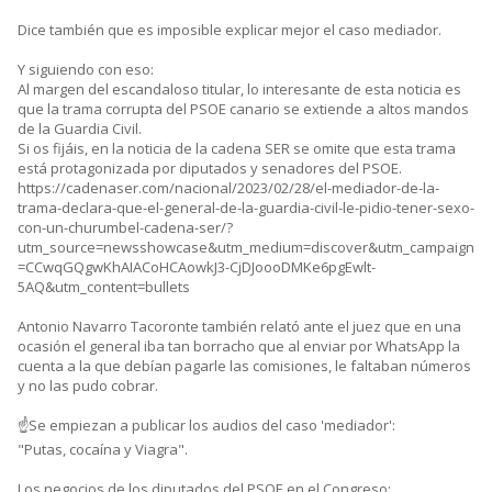
Dice también que es imposible explicar mejor el caso mediador.
Y siguiendo con eso:
Al margen del escandaloso titular, lo interesante de esta noticia es
que la trama corrupta del PSOE canario se extiende a altos mandos
de la Guardia Civil.
Si os fijáis, en la noticia de la cadena SER se omite que esta trama
está protagonizada por diputados y senadores del PSOE.
https://cadenaser.com/nacional/2023/02/28/el-mediador-de-la-
trama-declara-que-el-general-de-la-guardia-civil-le-pidio-tener-sexo-
con-un-churumbel-cadena-ser/?
utm_source=newsshowcase&utm_medium=discover&utm_campaign
=CCwqGQgwKhAIACoHCAowkJ3-CjDJoooDMKe6pgEwlt-
5AQ&utm_content=bullets
Antonio Navarro Tacoronte también relató ante el juez que en una
ocasión el general iba tan borracho que al enviar por WhatsApp la
cuenta a la que debían pagarle las comisiones, le faltaban números
y no las pudo cobrar.
☝️Se empiezan a publicar los audios del caso 'mediador':
"Putas, cocaína y Viagra".
Los negocios de los diputados del PSOE en el Congreso: