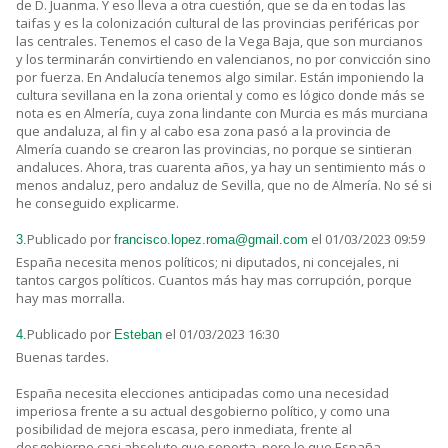
de D. Juanma. Y eso lleva a otra cuestión, que se da en todas las
taifas y es la colonización cultural de las provincias periféricas por
las centrales. Tenemos el caso de la Vega Baja, que son murcianos
y los terminarán convirtiendo en valencianos, no por convicción sino
por fuerza. En Andalucía tenemos algo similar. Están imponiendo la
cultura sevillana en la zona oriental y como es lógico donde más se
nota es en Almería, cuya zona lindante con Murcia es más murciana
que andaluza, al fin y al cabo esa zona pasó a la provincia de
Almería cuando se crearon las provincias, no porque se sintieran
andaluces. Ahora, tras cuarenta años, ya hay un sentimiento más o
menos andaluz, pero andaluz de Sevilla, que no de Almería. No sé si
he conseguido explicarme.
Publicado por
el 01/03/2023 09:59
3.
francisco.lopez.roma@gmail.com
España necesita menos políticos; ni diputados, ni concejales, ni
tantos cargos políticos. Cuantos más hay mas corrupción, porque
hay mas morralla.
Publicado por
el 01/03/2023 16:30
4.
Esteban
Buenas tardes.
España necesita elecciones anticipadas como una necesidad
imperiosa frente a su actual desgobierno político, y como una
posibilidad de mejora escasa, pero inmediata, frente al
desgobierno casi absoluto que soporta, pero lo que España