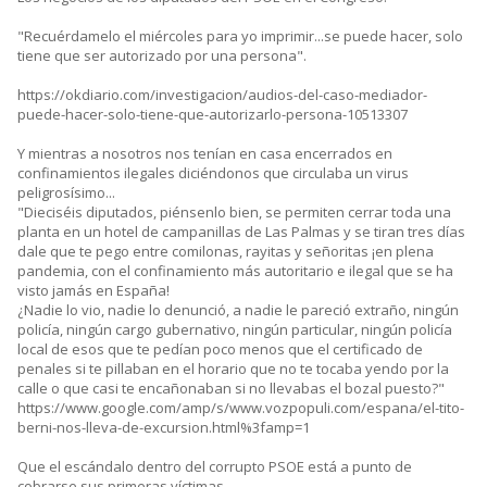
"Recuérdamelo el miércoles para yo imprimir...se puede hacer, solo
tiene que ser autorizado por una persona".
https://okdiario.com/investigacion/audios-del-caso-mediador-
puede-hacer-solo-tiene-que-autorizarlo-persona-10513307
Y mientras a nosotros nos tenían en casa encerrados en
confinamientos ilegales diciéndonos que circulaba un virus
peligrosísimo...
"Dieciséis diputados, piénsenlo bien, se permiten cerrar toda una
planta en un hotel de campanillas de Las Palmas y se tiran tres días
dale que te pego entre comilonas, rayitas y señoritas ¡en plena
pandemia, con el confinamiento más autoritario e ilegal que se ha
visto jamás en España!
¿Nadie lo vio, nadie lo denunció, a nadie le pareció extraño, ningún
policía, ningún cargo gubernativo, ningún particular, ningún policía
local de esos que te pedían poco menos que el certificado de
penales si te pillaban en el horario que no te tocaba yendo por la
calle o que casi te encañonaban si no llevabas el bozal puesto?"
https://www.google.com/amp/s/www.vozpopuli.com/espana/el-tito-
berni-nos-lleva-de-excursion.html%3famp=1
Que el escándalo dentro del corrupto PSOE está a punto de
cobrarse sus primeras víctimas.