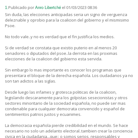
Publicado por
el 01/03/2023 08:36
1.
Anro Libertché
Sin duda, las elecciones anticipadas seria un signo de verguenza
deleznable y oprobio para la coalicion del gobierno y el mismisimo
Psoe.
No todo vale..y no es verdad que el fin justifica los medios.
Si de verdad se constata que existio puterio en al menos 20
senadores o diputados del psoe..la derrota en las proximas
elecciones de la coalicion del gobierno esta servida.
Sin embargo lo mas importante es conocer los programas que
presentara el bloque de la derecha española. Los ciudadanos ya no
son tan adictos a las siglas.
Desde luego las infames y grotesca politicas de la coalicion,
legislando descaramente para los golpistas sesecionistas y otros
sectores minoritario de la sociedad española, no puede ser mas
condenable para cualquier democrata convencido y español de
sentimientos patrios justos y ecuanimes.
La democracia española pierde credibilidad en el mundo. Se hace
necesario no solo un adelanto electoral..tambien crear la conciencia
civica en la ciudadania...que:: o somos serios, responsables y