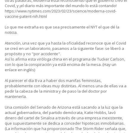
otras palabras, Moderna está reconociendo que el gobierno creó el
Covid, y ¡el diario más importante del mundo lo está contando!
https://www.nytimes.com/2023/02/23/science/moderna-covid-
vaccine-patent-nih.html
Lo que me extraña es que sea precisamente el NYT el que dé la
noticia.
Atención, una vez que ya hasta la oficialidad reconoce que el Covid
se creó en un laboratorio, pasamos a la siguiente fase: se liberó a
propósito y no "por accidente".
Así lo afirma esta viróloga china en el programa de Tucker Carlson,
con lo que la conspiración ya está encima de la mesa. (Hay un
enlace en inglés)
Al parecer el día 8 va a haber dos manifas feministas,
probablemente con ideas muy distintas. Al menos una de ellas va a
pedir la cabeza de la ministra y de paso la del doctor por
mantenerla.
Una comisión del Senado de Arizona está sacando a la luz que la
actual gobernadora, del partido demócrata, Katie Hobbs, lavó
dinero del cartel de Sinaloa a través de una empresa inexistente,
que supuestamente se dedica a conceder hipotecas inmobiliarias.
(La información que ha proporcionado The Storm Rider señala que,