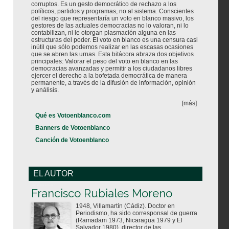
corruptos. Es un gesto democrático de rechazo a los
políticos, partidos y programas, no al sistema. Conscientes
del riesgo que representaría un voto en blanco masivo, los
gestores de las actuales democracias no lo valoran, ni lo
contabilizan, ni le otorgan plasmación alguna en las
estructuras del poder. El voto en blanco es una censura casi
inútil que sólo podemos realizar en las escasas ocasiones
que se abren las urnas. Esta bitácora abraza dos objetivos
principales: Valorar el peso del voto en blanco en las
democracias avanzadas y permitir a los ciudadanos libres
ejercer el derecho a la bofetada democrática de manera
permanente, a través de la difusión de información, opinión
y análisis.
[más]
Qué es Votoenblanco.com
Banners de Votoenblanco
Canción de Votoenblanco
EL AUTOR
Votoenblanco.com
Francisco Rubiales Moreno
1948, Villamartín (Cádiz). Doctor en
Periodismo, ha sido corresponsal de guerra
(Ramadam 1973, Nicaragua 1979 y El
Salvador 1980), director de las