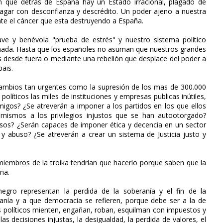
n que detrás de España hay un Estado irracional, plagado de
 pagar con desconfianza y descrédito. Un poder ajeno a nuestra
nte el cáncer que esta destruyendo a España.
ave y benévola "prueba de estrés" y nuestro sistema político
nada. Hasta que los españoles no asuman que nuestros grandes
os desde fuera o mediante una rebelión que desplace del poder a
pais.
cambios tan urgentes como la supresión de los mas de 300.000
olíticos las miles de instituciones y empresas publicas inútiles,
igos? ¿Se atreverán a imponer a los partidos en los que ellos
 mismos a los privilegios injustos que se han autootorgado?
sos? ¿Serán capaces de imponer ética y decencia en un sector
y abuso? ¿Se atreverán a crear un sistema de Justicia justo y
miembros de la troika tendrían que hacerlo porque saben que la
ña.
gro representan la perdida de la soberanía y el fin de la
anía y a que democracia se refieren, porque debe ser a la de
us políticos mienten, engañan, roban, esquilman con impuestos y
 decisiones injustas, la desigualdad, la perdida de valores, el