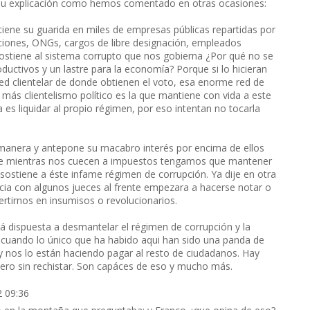
e su explicación como hemos comentado en otras ocasiones:
 tiene su guarida en miles de empresas públicas repartidas por
daciones, ONGs, cargos de libre designación, empleados
sostiene al sistema corrupto que nos gobierna ¿Por qué no se
ctivos y un lastre para la economía? Porque si lo hicieran
ed clientelar de donde obtienen el voto, esa enorme red de
más clientelismo político es la que mantiene con vida a este
 es liquidar al propio régimen, por eso intentan no tocarla
manera y antepone su macabro interés por encima de ellos
 que mientras nos cuecen a impuestos tengamos que mantener
e sostiene a éste infame régimen de corrupción. Ya dije en otra
icia con algunos jueces al frente empezara a hacerse notar o
tirnos en insumisos o revolucionarios.
está dispuesta a desmantelar el régimen de corrupción y la
s cuando lo único que ha habido aqui han sido una panda de
y nos lo están haciendo pagar al resto de ciudadanos. Hay
ero sin rechistar. Son capáces de eso y mucho más.
2 09:36