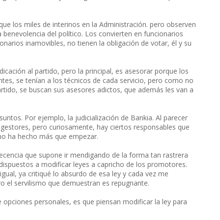
que los miles de interinos en la Administración. pero observen
a benevolencia del político. Los convierten en funcionarios
onarios inamovibles, no tienen la obligación de votar, él y su
icación al partido, pero la principal, es asesorar porque los
Antes, se tenían a los técnicos de cada servicio, pero como no
partido, se buscan sus asesores adictos, que además les van a
ntos. Por ejemplo, la judicialización de Bankia. Al parecer
estores, pero curiosamente, hay ciertos responsables que
o no ha hecho más que empezar.
decencia que supone ir mendigando de la forma tan rastrera
 dispuestos a modificar leyes a capricho de los promotores.
ual, ya critiqué lo absurdo de esa ley y cada vez me
ro el servilismo que demuestran es repugnante.
 opciones personales, es que piensan modificar la ley para