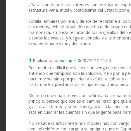
¿Para cuándo políticos valientes que en lugar de expri
estructura vana, inútil y costosísima del Estado: por 
Soralla, empieza por ahí, y déjate de recortarle a los
vez menos, debido al subidón que ha dado la vida en E
mamonaza, empieza recortando los pinganillos del Sena
a todos los niveles, y luego el Senado, así al menos ir
lo ya enclenque y muy debilitado.
4.
Publicado por
el 06/07/2012 11:54
vanlop
Realmente es difícil que la solución venga de quiene
entiendo que tampoco son la solución, Y no por la pé
hace mucho, sino porque irían a lo fácil, a cobrar y a
claro, que los prestamistas recuperen su dinero per
Me temo que una intervención se limitaría a rebajar t
principio, parece que ese es el camino, creo que que 
gracias a la familia y sobre todo gracias a las pensione
está en cuadrar las cuentas sin que la gente pase ha
No se sabe cuantos teléfonos móviles hay con cargo 
tiene el teléfono con cargo a su antiguo puesto. Sup