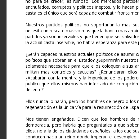
no para de crecer, es ruinoso. Los mercados percibe
enchufados, corruptos y políticos ineptos, y lo hacen
casta es el único que será capaz de combatir frontalme
Nuestros partidos políticos no soportarían la mas su
necesita un rescate masivo mas que la banca mas arrui
partidos ya son inservibles y que tienen que ser salvad
la actual casta inservible, no habrá esperanza para este 
¿Serán capaces nuestros actuales políticos de asumir 
políticos que sobran en el Estado? ¿Suprimirán nuestros p
solamente necesarias para que ellos coloquen a sus am
militan mas controles y cautelas? ¿Renunciaran ellos
¿Acabarán con la mentira y la impunidad de los podero
publico que ellos mismos han infectado de corrupción 
decente?
Ellos nunca lo harán, pero los hombres de negro o los 
regeneración es la única vía para la resurrección de Espa
Nos tienen engañados. Dicen que los hombres de ne
democracia, pero habría que preguntarles a que sober
ellos, no a la de los ciudadanos españoles, a los que s
conducen hacia un reino donde imperan el desempleo, las