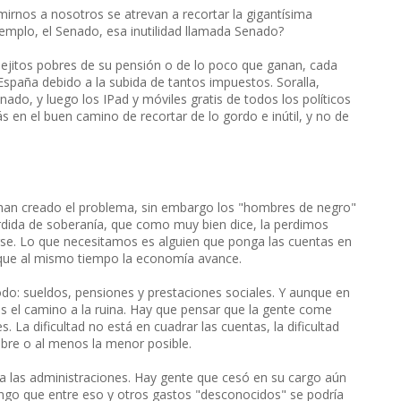
mirnos a nosotros se atrevan a recortar la gigantísima
ejemplo, el Senado, esa inutilidad llamada Senado?
 viejitos pobres de su pensión o de lo poco que ganan, cada
spaña debido a la subida de tantos impuestos. Soralla,
do, y luego los IPad y móviles gratis de todos los políticos
ás en el buen camino de recortar de lo gordo e inútil, y no de
s han creado el problema, sin embargo los "hombres de negro"
rdida de soberanía, que como muy bien dice, la perdimos
 irse. Lo que necesitamos es alguien que ponga las cuentas en
o que al mismo tiempo la economía avance.
odo: sueldos, pensiones y prestaciones sociales. Y aunque en
es el camino a la ruina. Hay que pensar que la gente come
s. La dificultad no está en cuadrar las cuentas, la dificultad
mbre o al menos la menor posible.
a las administraciones. Hay gente que cesó en su cargo aún
ongo que entre eso y otros gastos "desconocidos" se podría