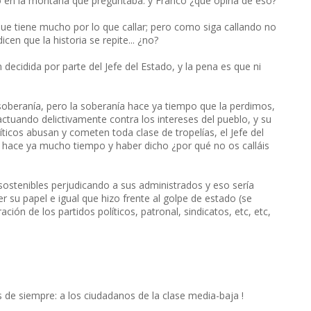
 en la montaña que preguntaba: y Franco ¿que opina de eso?
que tiene mucho por lo que callar; pero como siga callando no
cen que la historia se repite... ¿no?
decidida por parte del Jefe del Estado, y la pena es que ni
oberanía, pero la soberanía hace ya tiempo que la perdimos,
actuando delictivamente contra los intereses del pueblo, y su
ticos abusan y cometen toda clase de tropelías, el Jefe del
 hace ya mucho tiempo y haber dicho ¿por qué no os calláis
nsostenibles perjudicando a sus administrados y eso sería
er su papel e igual que hizo frente al golpe de estado (se
ión de los partidos políticos, patronal, sindicatos, etc, etc,
s de siempre: a los ciudadanos de la clase media-baja !