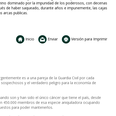
 reino dominado por la impunidad de los poderosos, con decenas
spués de haber saqueado, durante años e impunemente, las cajas
s arcas publicas.
Inicio
Enviar
Versión para Imprimir
gentemente es a una pareja de la Guardia Civil por cada
tos sospechosos y el verdadero peligro para la economía de
ando son y han sido el único cáncer que tiene el país, desde
con 450.000 miembros de esa especie aniquiladora ocupando
uestos para poder mantenerlos.