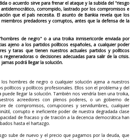
 o acuerdo sirve para frenar el ataque y la subida del "riesgo
l, antidemocrático, corrompido, lastrado por los compromisos e
ión que el país necesita. El asunto de Bankia revela que los
s miembros predadores y corruptos, antes que la defensa de la
"hombres de negro" o a una troika inmisericorde enviada por
as ajeno a los partidos políticos españoles, a cualquier poder
es y taras que tienen nuestros actuales partidos y políticos
as regeneradoras o decisiones adecuadas para salir de la crisis.
 jamas podrá llegar la solución.
los hombres de negro o cualquier solución ajena a nuestros
s políticos y políticos profesionales. Ellos son el problema y del
puede llegar la solución. También nos vendría bien una troika,
uestros acreedores con plenos poderes, o un gobierno de
libre de compromisos, corrupciones y servidumbres, cualquier
nútil, corrupto e ineficiente poder de nuestra degradada clase
capacidad de fracaso y de traición a la decencia democrática han
bados hasta el hartazgo.
esgo sube de nuevo y el precio que pagamos por la deuda, que