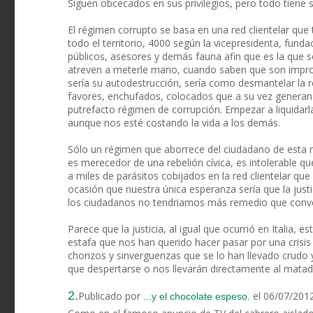
Siguen obcecados en sus privilegios, pero todo tien
El régimen corrupto se basa en una red clientelar que
todo el territorio, 4000 según la vicepresidenta, fun
públicos, asesores y demás fauna afin que es la que 
atreven a meterle mano, cuando saben que son improdu
sería su autodestrucción, sería como desmantelar la r
favores, enchufados, colocados que a su vez generan 
putrefacto régimen de corrupción. Empezar a liquidarla
aunque nos esté costando la vida a los demás.
Sólo un régimen que aborrece del ciudadano de esta 
es merecedor de una rebelión cívica, es intolerable
a miles de parásitos cobijados en la red clientelar qu
ocasión que nuestra única esperanza sería que la just
los ciudadanos no tendriamos más remedio que conver
Parece que la justicia, al igual que ocurrió en Italia, 
estafa que nos han querido hacer pasar por una crisi
chorizos y sinverguenzas que se lo han llevado crudo 
que despertarse o nos llevarán directamente al matad
2.
Publicado por
el 06/07/201
...y el chocolate espeso.