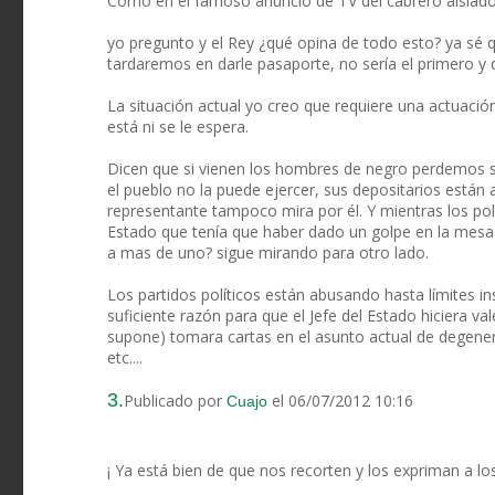
Como en el famoso anuncio de TV del cabrero aislado
yo pregunto y el Rey ¿qué opina de todo esto? ya sé 
tardaremos en darle pasaporte, no sería el primero y di
La situación actual yo creo que requiere una actuación 
está ni se le espera.
Dicen que si vienen los hombres de negro perdemos s
el pueblo no la puede ejercer, sus depositarios están 
representante tampoco mira por él. Y mientras los polí
Estado que tenía que haber dado un golpe en la mesa
a mas de uno? sigue mirando para otro lado.
Los partidos políticos están abusando hasta límites i
suficiente razón para que el Jefe del Estado hiciera val
supone) tomara cartas en el asunto actual de degenerac
etc....
3.
Publicado por
el 06/07/2012 10:16
Cuajo
¡ Ya está bien de que nos recorten y los expriman a lo