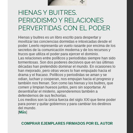
HIENAS Y BUITRES.
PERIODISMO Y RELACIONES
PERVERTIDAS CON EL PODER
Hienas y buitres es un libro escrito para despertar y
movilizar las conciencias dormidas e intoxicadas desde el
poder. Leerlo representa un vuelo rasante por encima de los
secretos de la comunicación moderna y de los recursos y
trucos que utiliza el poder para ejercer el dominio.
Las relaciones entre políticos y periodistas siempre han sido
tormentosas. Son dos poderes decisivos que en las últimas
décadas han pretendido dominar el mundo. En ocasiones lo
han mejorado, pero otras veces lo han empujado hacia el
drama y el fracaso. Políticos y periodistas se aman y se
odian, luchan y cooperan, nos empujan hacia el progreso y
también nos frenan. Son como las hienas y los buitres, que
comen y limpian huesos juntos, pero sin soportarse. Al
desentrañar el misterio, aprenderemos también a
defendernos de sus fechorías.
Los medios son la única fuerza del siglo XXI que tiene poder
para poner y quitar gobiernos y para cambiar los destinos
del mundo.
[
Más
]
COMPRAR EJEMPLARES FIRMADOS POR EL AUTOR