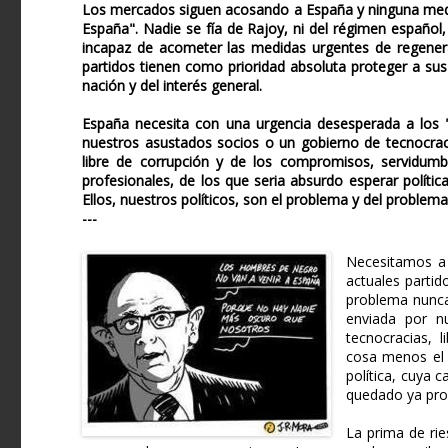
Los mercados siguen acosando a España y ninguna medida
España". Nadie se fía de Rajoy, ni del régimen españo
incapaz de acometer las medidas urgentes de regenerac
partidos tienen como prioridad absoluta proteger a su
nación y del interés general.
España necesita con una urgencia desesperada a los 
nuestros asustados socios o un gobierno de tecnocraci
libre de corrupción y de los compromisos, servidumbr
profesionales, de los que seria absurdo esperar polític
Ellos, nuestros políticos, son el problema y del problema
---
Necesitamos a 
actuales partido
problema nunca 
enviada por n
tecnocracias, 
cosa menos el i
política, cuya 
quedado ya pro
La prima de ri