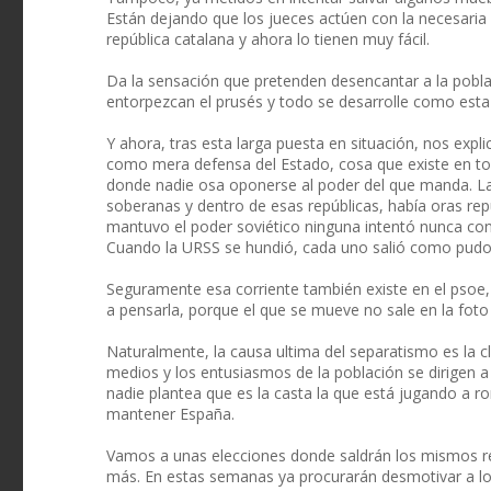
Están dejando que los jueces actúen con la necesaria l
república catalana y ahora lo tienen muy fácil.
Da la sensación que pretenden desencantar a la pobl
entorpezcan el prusés y todo se desarrolle como esta
Y ahora, tras esta larga puesta en situación, nos expl
como mera defensa del Estado, cosa que existe en todo
donde nadie osa oponerse al poder del que manda. La 
soberanas y dentro de esas repúblicas, había oras re
mantuvo el poder soviético ninguna intentó nunca con
Cuando la URSS se hundió, cada uno salió como pudo,
Seguramente esa corriente también existe en el psoe, s
a pensarla, porque el que se mueve no sale en la foto 
Naturalmente, la causa ultima del separatismo es la 
medios y los entusiasmos de la población se dirigen 
nadie plantea que es la casta la que está jugando a 
mantener España.
Vamos a unas elecciones donde saldrán los mismos re
más. En estas semanas ya procurarán desmotivar a lo