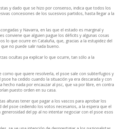
tistas y dado que se hizo por consenso, indica que todos los
esivas concesiones de los sucesivos partidos, hasta llegar a la
ascongadas y Navarra, en las que el estado es marginal y
les conviene que alguien pague los déficits y algunas cosas
mos lo que ocurre en Cataluña, que, gracias a la estupidez del
 que no puede salir nada bueno.
as ocultas pa explicar lo que ocurre, tan sólo a la
e como que quiere resolverla, el psoe sale con subterfugios y
l psoe ha cedido cuando la situación ya era descarada y con
a hecho nada por encauzar al psc, que va por libre, en contra
abrían puesto orden en su casa.
as alturas tener que pagar a los vascos para aprobar los
 del psoe cediendo los votos necesarios, a la espera que el
 generosidad del pp al no intentar negociar con el psoe esos
s, se ve una intención de desprestigiar a los nazionalistas.