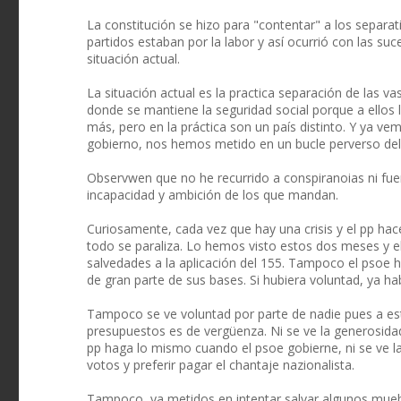
La constitución se hizo para "contentar" a los separa
partidos estaban por la labor y así ocurrió con las suc
situación actual.
La situación actual es la practica separación de las v
donde se mantiene la seguridad social porque a ellos 
más, pero en la práctica son un país distinto. Y ya ve
gobierno, nos hemos metido en un bucle perverso del
Observwen que no he recurrido a conspiranoias ni fuerz
incapacidad y ambición de los que mandan.
Curiosamente, cada vez que hay una crisis y el pp hac
todo se paraliza. Lo hemos visto estos dos meses y e
salvedades a la aplicación del 155. Tampoco el psoe h
de gran parte de sus bases. Si hubiera voluntad, ya h
Tampoco se ve voluntad por parte de nadie pues a est
presupuestos es de vergüenza. Ni se ve la generosidad
pp haga lo mismo cuando el psoe gobierne, ni se ve la
votos y preferir pagar el chantaje nazionalista.
Tampoco, ya metidos en intentar salvar algunos mueble