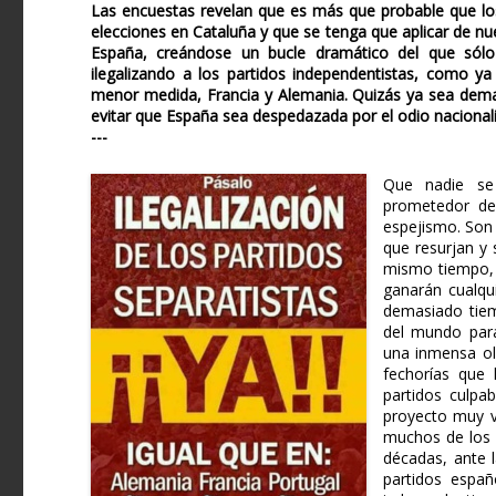
Las encuestas revelan que es más que probable que lo
elecciones en Cataluña y que se tenga que aplicar de nue
España, creándose un bucle dramático del que sólo
ilegalizando a los partidos independentistas, como ya
menor medida, Francia y Alemania. Quizás ya sea dema
evitar que España sea despedazada por el odio nacionali
---
Que nadie se
prometedor des
espejismo. Son
que resurjan y 
mismo tiempo, 
ganarán cualqu
demasiado tiem
del mundo para 
una inmensa ol
fechorías que
partidos culpa
proyecto muy v
muchos de los d
décadas, ante l
partidos españ