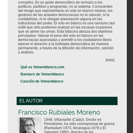
corruptos. Es un gesto democrático de rechazo a los
políticos, partidos y programas, no al sistema. Conscientes
del riesgo que representaría un voto en blanco masivo, los
gestores de las actuales democracias no lo valoran, ni lo
contabilizan, ni le otorgan plasmación alguna en las
estructuras del poder. El voto en blanco es una censura casi
inútil que sólo podemos realizar en las escasas ocasiones
que se abren las urnas. Esta bitácora abraza dos objetivos
principales: Valorar el peso del voto en blanco en las
democracias avanzadas y permitir a los ciudadanos libres
ejercer el derecho a la bofetada democrática de manera
permanente, a través de la difusión de información, opinión
y análisis.
[más]
Qué es Votoenblanco.com
Banners de Votoenblanco
Canción de Votoenblanco
EL AUTOR
Votoenblanco.com
Francisco Rubiales Moreno
1948, Villamartín (Cádiz). Doctor en
Periodismo, ha sido corresponsal de guerra
(Ramadam 1973, Nicaragua 1979 y El
Salvador 1980), director de las