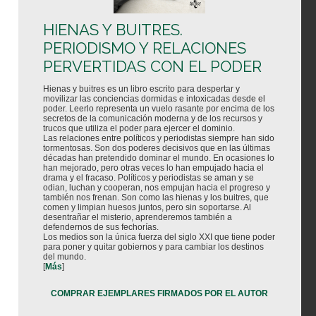
HIENAS Y BUITRES.
PERIODISMO Y RELACIONES
PERVERTIDAS CON EL PODER
Hienas y buitres es un libro escrito para despertar y
movilizar las conciencias dormidas e intoxicadas desde el
poder. Leerlo representa un vuelo rasante por encima de los
secretos de la comunicación moderna y de los recursos y
trucos que utiliza el poder para ejercer el dominio.
Las relaciones entre políticos y periodistas siempre han sido
tormentosas. Son dos poderes decisivos que en las últimas
décadas han pretendido dominar el mundo. En ocasiones lo
han mejorado, pero otras veces lo han empujado hacia el
drama y el fracaso. Políticos y periodistas se aman y se
odian, luchan y cooperan, nos empujan hacia el progreso y
también nos frenan. Son como las hienas y los buitres, que
comen y limpian huesos juntos, pero sin soportarse. Al
desentrañar el misterio, aprenderemos también a
defendernos de sus fechorías.
Los medios son la única fuerza del siglo XXI que tiene poder
para poner y quitar gobiernos y para cambiar los destinos
del mundo.
[
Más
]
COMPRAR EJEMPLARES FIRMADOS POR EL AUTOR