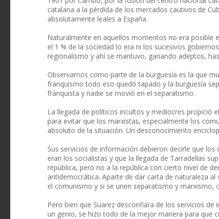
1901 por Cambó, por la fusión del centro nacional cata
catalana a la pérdida de los mercados cautivos de Cub
absolutamente leales a España.
Naturalmente en aquellos momentos no era posible est
el 1 % de la sociedad lo era ni los sucesivos gobierno
regionalismo y ahí se mantuvo, ganando adeptos, hasta 
Observamos como parte de la burguesía es la que muev
franquismo todo eso quedó tapado y la burguesía separ
franquista y nadie se movió en el separatismo.
La llegada de políticos incultos y mediocres propició 
para evitar que los marxistas, especialmente los co
absoluto de la situación. Un desconocimiento enciclop
Sus servicios de información debieron decirle que los
eran los socialistas y que la llegada de Tarradellas su
república, pero no a la república con cierto nivel de d
antidemocrática. Aparte de dar carta de naturaleza a
el comunismo y si se unen separatismo y marxismo, c
Pero bien que Suarez desconfiara de los servicios de 
un genio, se hizo todo de la mejor manera para que