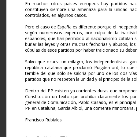
En muchos otros países europeos hay partidos naci
constituyen siempre una amenaza para la unidad nacio
controlados, en algunos casos.
Pero el caso de España es diferente porque el independ
según numerosos expertos, por culpa de la inactivi
españoles, que han permitido al nacionalismo catalán s
burlar las leyes y otras muchas fechorías y abusos, los
cúpulas de esos partidos por haber traicionado su deber 
Salvo que ocurra un milagro, los independentistas gan
república catalana que proclamó Puigdemont, lo que o
terrible del que sólo se saldría por uno de los dos ví
partidos que no respeten la unidad y el principio de la so
Dentro del PP existen ya corrientes duras que proponen
Constitución un texto que prohiba claramente los part
general de Comunicación, Pablo Casado, es el principal p
PP en Cataluña, García Albiol, una corriente minoritaria
Francisco Rubiales
- -