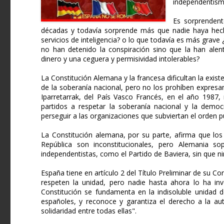
independentismo
Es sorprendent
décadas y todavía sorprende más que nadie haya hech
servicios de inteligencia? o lo que todavía es más grave
no han detenido la conspiración sino que la han alen
dinero y una ceguera y permisividad intolerables?
La Constitución Alemana y la francesa dificultan la exist
de la soberanía nacional, pero no los prohíben expresa
Iparretarrak, del País Vasco Francés, en el año 1987, 
partidos a respetar la soberanía nacional y la democr
perseguir a las organizaciones que subviertan el orden p
La Constitución alemana, por su parte, afirma que los 
República son inconstitucionales, pero Alemania sop
independentistas, como el Partido de Baviera, sin que nin
España tiene en artículo 2 del Título Preliminar de su Co
respeten la unidad, pero nadie hasta ahora lo ha invo
Constitución se fundamenta en la indisoluble unidad d
españoles, y reconoce y garantiza el derecho a la aut
solidaridad entre todas ellas".