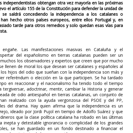
s independentistas obtengan otra vez mayoría en las próximas
vo el artículo 155 de la Constitución para defender la unidad de
 se saldrá concediendo la independencia a los catalanes o
 han hecho otros países europeos, entre ellos Portugal y, en
siado tarde para otros remedios y solo quedan esas vías para
sta.
 engañe. Las manifestaciones masivas en Cataluña y el
pertar del españolismo en tierras catalanas pueden ser un
 muchos los observadores y expertos que creen que por mucho
se llenen de moral los que desean ser catalanes y españoles al
los hijos del odio que sueñan con la independencia son más y
ier referéndum o elección en la que participen. Se ha tardado
po en reaccionar y el nacionalismo ha tenido todo el tiempo
tergiversar, adoctrinar, mentir, cambiar la Historia y generar
eada de odio antiespañol en tierras catalanas, un conjunto de
 han realizado con la ayuda vergonzosa del PSOE y del PP,
bles del drama. Hay quien afirma que la independencia es un
iejo, ideado por Jordi Pujol en tiempo de Adolfo Suárez y que
ineros que la clase política catalana ha robado en las últimas
a inepta y detestable ignorancia o complicidad de los grandes
oles, se han guardado en un fondo destinado a financiar el