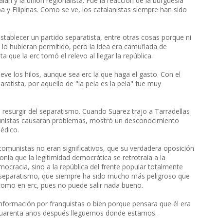
lán y la unión regionalista. Fue la reacción de la burguesía
a y Filipinas. Como se ve, los catalanistas siempre han sido
ablecer un partido separatista, entre otras cosas porque ni
s lo hubieran permitido, pero la idea era camuflada de
que la erc tomó el relevo al llegar la república.
e los hilos, aunque sea erc la que haga el gasto. Con el
atista, por aquello de "la pela es la pela" fue muy
el resurgir del separatismo. Cuando Suarez trajo a Tarradellas
munistas causaran problemas, mostró un desconocimiento
édico.
 comunistas no eran significativos, que su verdadera oposición
ponía que la legitimidad democrática se retrotraía a la
emocracia, sino a la república del frente popular totalmente
l separatismo, que siempre ha sido mucho más peligroso que
omo en erc, pues no puede salir nada bueno.
información por franquistas o bien porque pensara que él era
 cuarenta años después lleguemos donde estamos.