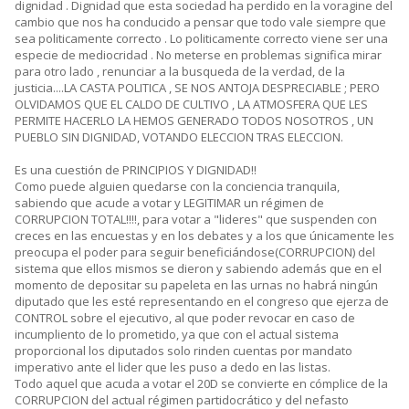
dignidad . Dignidad que esta sociedad ha perdido en la voragine del
cambio que nos ha conducido a pensar que todo vale siempre que
sea politicamente correcto . Lo politicamente correcto viene ser una
especie de mediocridad . No meterse en problemas significa mirar
para otro lado , renunciar a la busqueda de la verdad, de la
justicia....LA CASTA POLITICA , SE NOS ANTOJA DESPRECIABLE ; PERO
OLVIDAMOS QUE EL CALDO DE CULTIVO , LA ATMOSFERA QUE LES
PERMITE HACERLO LA HEMOS GENERADO TODOS NOSOTROS , UN
PUEBLO SIN DIGNIDAD, VOTANDO ELECCION TRAS ELECCION.
Es una cuestión de PRINCIPIOS Y DIGNIDAD!!
Como puede alguien quedarse con la conciencia tranquila,
sabiendo que acude a votar y LEGITIMAR un régimen de
CORRUPCION TOTAL!!!!, para votar a "lideres" que suspenden con
creces en las encuestas y en los debates y a los que únicamente les
preocupa el poder para seguir beneficiándose(CORRUPCION) del
sistema que ellos mismos se dieron y sabiendo además que en el
momento de depositar su papeleta en las urnas no habrá ningún
diputado que les esté representando en el congreso que ejerza de
CONTROL sobre el ejecutivo, al que poder revocar en caso de
incumpliento de lo prometido, ya que con el actual sistema
proporcional los diputados solo rinden cuentas por mandato
imperativo ante el lider que les puso a dedo en las listas.
Todo aquel que acuda a votar el 20D se convierte en cómplice de la
CORRUPCION del actual régimen partidocrático y del nefasto