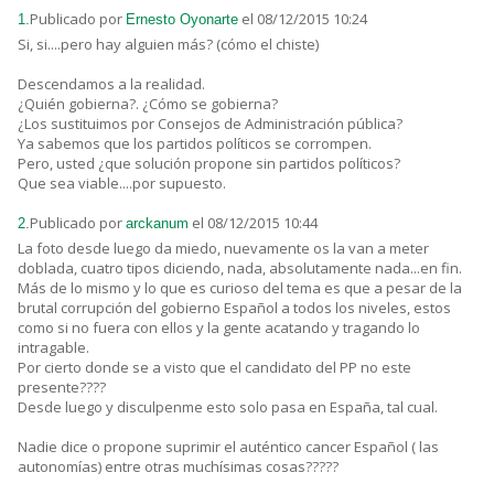
Publicado por
el 08/12/2015 10:24
1.
Ernesto Oyonarte
Si, si....pero hay alguien más? (cómo el chiste)
Descendamos a la realidad.
¿Quién gobierna?. ¿Cómo se gobierna?
¿Los sustituimos por Consejos de Administración pública?
Ya sabemos que los partidos políticos se corrompen.
Pero, usted ¿que solución propone sin partidos políticos?
Que sea viable....por supuesto.
Publicado por
el 08/12/2015 10:44
2.
arckanum
La foto desde luego da miedo, nuevamente os la van a meter
doblada, cuatro tipos diciendo, nada, absolutamente nada...en fin.
Más de lo mismo y lo que es curioso del tema es que a pesar de la
brutal corrupción del gobierno Español a todos los niveles, estos
como si no fuera con ellos y la gente acatando y tragando lo
intragable.
Por cierto donde se a visto que el candidato del PP no este
presente????
Desde luego y disculpenme esto solo pasa en España, tal cual.
Nadie dice o propone suprimir el auténtico cancer Español ( las
autonomías) entre otras muchísimas cosas?????