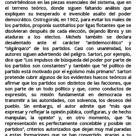
convirtiéndose en las piezas esenciales del sistema, que en
el terreno teórico, donde siguen faltando análisis que
expliquen su inesperado e invencible asalto del poder
democrático. Ostrogorski, en 1902, para evitar los males de
los partidos, proponía sustituirlos por ligas flotantes que se
disolvieran después de cada elección, dejando libres y sin
ataduras a los electos. Michels también se declara
desalentado ante el carácter “antidemocrático” y
“oligárquico” de los partidos. Casi con unanimidad, los
autores siguen advirtiendo del peligro. Sartori, por ejemplo,
dice que “Los impulsos de búsqueda del poder por parte de
los partidos son constantes” y también que “el político de
partido está motivado por el egoísmo más primario”. Sartori
pretende cubrir algunos de los evidentes huecos teóricos al
afirmar que los partidos son distintos de las facciones, que
son parte de un todo político y que, como conductos de
expresión, su misión fundamental en democracia es
transmitir a las autoridades, con solvencia, los deseos del
pueblo. Sin embargo, el autor admite que “más que
expresar y reflejar la opinión pública, configuran, y de hecho
manipulan, la opinión” y, en otro momento, que “la
representación es perfectamente concebible y posible sin
partidos”, criterios autorizados que dejan muy mal paradas
a estas formaciones que se han convertido, gracias a su