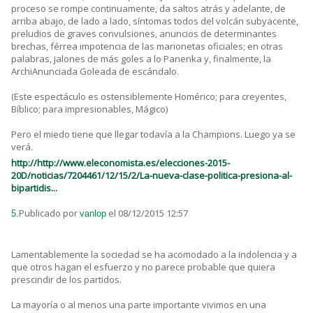
proceso se rompe continuamente, da saltos atrás y adelante, de
arriba abajo, de lado a lado, síntomas todos del volcán subyacente,
preludios de graves convulsiones, anuncios de determinantes
brechas, férrea impotencia de las marionetas oficiales; en otras
palabras, jalones de más goles a lo Panenka y, finalmente, la
ArchiAnunciada Goleada de escándalo.
(Este espectáculo es ostensiblemente Homérico; para creyentes,
Bíblico; para impresionables, Mágico)
Pero el miedo tiene que llegar todavía a la Champions. Luego ya se
verá.
http://http://www.eleconomista.es/elecciones-2015-
20D/noticias/7204461/12/15/2/La-nueva-clase-politica-presiona-al-
bipartidis...
Publicado por
el 08/12/2015 12:57
5.
vanlop
Lamentablemente la sociedad se ha acomodado a la indolencia y a
que otros hagan el esfuerzo y no parece probable que quiera
prescindir de los partidos.
La mayoría o al menos una parte importante vivimos en una