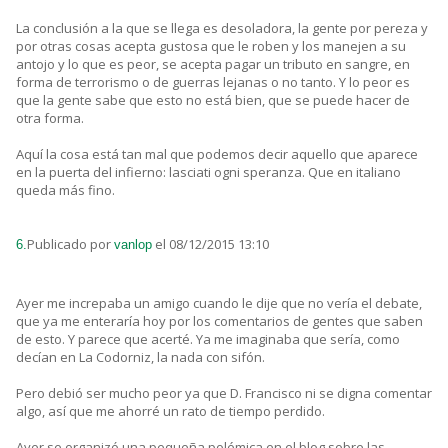
La conclusión a la que se llega es desoladora, la gente por pereza y
por otras cosas acepta gustosa que le roben y los manejen a su
antojo y lo que es peor, se acepta pagar un tributo en sangre, en
forma de terrorismo o de guerras lejanas o no tanto. Y lo peor es
que la gente sabe que esto no está bien, que se puede hacer de
otra forma.
Aquí la cosa está tan mal que podemos decir aquello que aparece
en la puerta del infierno: lasciati ogni speranza. Que en italiano
queda más fino.
Publicado por
el 08/12/2015 13:10
6.
vanlop
Ayer me increpaba un amigo cuando le dije que no vería el debate,
que ya me enteraría hoy por los comentarios de gentes que saben
de esto. Y parece que acerté. Ya me imaginaba que sería, como
decían en La Codorniz, la nada con sifón.
Pero debió ser mucho peor ya que D. Francisco ni se digna comentar
algo, así que me ahorré un rato de tiempo perdido.
Ayer se organizó una pequeña polémica en el blog sobre las