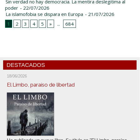
Sin verdad no hay democracia. La mentira deslegitima al
poder
- 22/07/2026
La islamofobia se dispara en Europa
- 21/07/2026
1
2
3
4
5
»
...
684
DESTACADOS
18/06/2026
El Limbo, paraíso de libertad