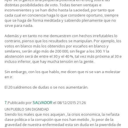
distintas posibilidades de voto. Todas tienen ventajas e
inconvenientes y se han dicho hasta la saciedad, por tanto que
cada cual en conciencia haga lo que considere oportuno, siempre
que se haga de forma meditada y sabiendo plenamente que no
sirve para nada.
Además y en tanto no me demuestren con hechos irrefutables lo
contrario, pienso que los resultados se manipulan. Por ejemplo, los
votos en blanco más los obtenidos por escaños en blanco y
similares, serán algo más de 200 000, sin llegar a los 300. Y la
abstención será de entre el 30 y el 40 %, tal vez más próxima al 30 e
incluso inferior, que hay mucha tensión en la gente.
Sin embargo, con los que hablo, me dicen que ni se van a molestar
en ir.
El 20 saldremos de dudas o se nos aumentarán.
Publicado por
el 08/12/2015 21:26
7.
SALVADOR
UN PUEBLO SIN DIGNIDAD
Siendo los males que nos aquejan , la crisis economica, la nefasta
clase politica o la corrupción que nos han metido , lo peor de la
gravedad de nuestra enfermedad esta sin duda en la pwerdida de