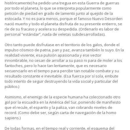
históricamente) ha pedido una tregua en esta Guerra de guerras
por todo el planeta, lo que se interpreta popularmente como
petición de piedad en grado de lamento junto al quejido de la
estocada. Y no es para menos, porque el famoso Nuevo Desorden
nació muerto y todo el planeta disfruta de su presente entierro, se
ríe de su fracaso y acelera su despedida. (Ordenarlo es labor de
personal “estándar”, nada de veletas subdesarrolladas).
Otro tanto puede disfrutase en el territorio de los galos, donde el
impulso cósmico de patria, pan y paz, avanza también lo suyo. En la
realidad viviente, esa pulsión apasionada y ese vector
innombrable, no cesan de arrollar a su paso ni para de moler a los
fantoches, pero lo hace tan lentamente, que es necesario
secuenciarlo en el tiempo para percibir tan notable combate y su
resultado constante e inevitable. (Esa fuerza por sí sola, embute
todo intento de seguir destruyendo la vida social y particular del
público.)
Asimismo, el enemigo de la especie humana ha coleccionado otro
gol por la escuadra en la América del Sur, poniendo de manifiesto
que el recule, el espanto y la paliza, van cobrando niveles de
record. (Como debe ser, según carta de navegación de la homo
sapiens.)
De todas formas, en el tiempo real y corriente, el esquema del