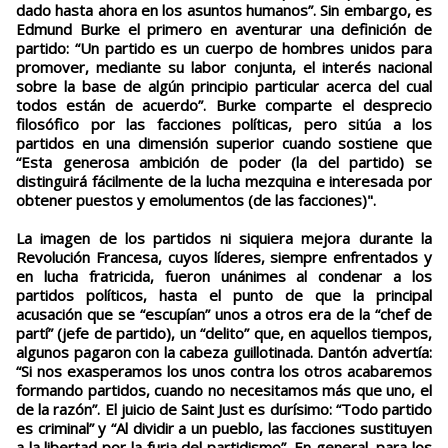
dado hasta ahora en los asuntos humanos”. Sin embargo, es
Edmund Burke el primero en aventurar una definición de
partido: “Un partido es un cuerpo de hombres unidos para
promover, mediante su labor conjunta, el interés nacional
sobre la base de algún principio particular acerca del cual
todos están de acuerdo”. Burke comparte el desprecio
filosófico por las facciones políticas, pero sitúa a los
partidos en una dimensión superior cuando sostiene que
“Esta generosa ambición de poder (la del partido) se
distinguirá fácilmente de la lucha mezquina e interesada por
obtener puestos y emolumentos (de las facciones)".
La imagen de los partidos ni siquiera mejora durante la
Revolución Francesa, cuyos líderes, siempre enfrentados y
en lucha fratricida, fueron unánimes al condenar a los
partidos políticos, hasta el punto de que la principal
acusación que se “escupían” unos a otros era de la “chef de
partí” (jefe de partido), un “delito” que, en aquellos tiempos,
algunos pagaron con la cabeza guillotinada. Dantón advertía:
“Si nos exasperamos los unos contra los otros acabaremos
formando partidos, cuando no necesitamos más que uno, el
de la razón”. El juicio de Saint Just es durísimo: “Todo partido
es criminal” y “Al dividir a un pueblo, las facciones sustituyen
a la libertad por la furia del partidismo”. En general, para los