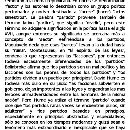
remontan a la Roma republicana. Entonces se denominaban
“factio” y los autores lo describían como un grupo político
perturbador y nocivo destinado a “facere” (hacer) “actos
siniestros”. La palabra “partido” proviene también del
término latino “partire”, que significa “dividir”, pero este
término no adquiere significación en la política hasta el siglo
XVII, aunque entonces su significado se acercaba más al
concepto de “secta”. Refiriéndose a los partidos,
Maquiavelo decía que esas “partes” llevan a la ciudad hasta
su “ruina”. Montesquieu, en “El espíritu de las leyes”,
condena lo que representan las “facciones”, por entonces
todavía escasamente diferenciadas de los “partidos”.
Bolinbroke afirma que “los partidos son un mal político y las
facciones son los peores de todos los partidos” y “los
partidos dividen a un pueblo por principios”. David Hume es
todavía más duro en su juicio: “las facciones subvierten el
gobierno, dejan impotentes a las leyes y engendran las mas
feroces animadversidades entre los hombres de la misma
nación”. Pero Hume ya utiliza el término “partido” cuando
dice que “los partidos raras veces se encuentran puros, sin
adulterar” y “los partidos basados en principios,
especialmente en principios abstractos y especulativos,
sólo se conocen en los tiempos modernos y quizá sean el
fenómeno más extraordinario e inexplicable que se haya