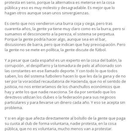
protesta en serio, porque la alternativa es meterse en la cosa
pública y eso es muy molesto y desagradable. Es mejor que lo
hagan otros aunque sean unos sinvergüenzas.
Es cierto que nos vendieron una burra coja y ciega, pero tras
cuarenta años, la gente ya tiene muy claro como es la burra, pero si
sumamos el desconcierto a la pereza, el sistema se perpetua.
Porque la gente podría hacer algo, aunque sea en el bar,
discusiones de barra, pero que indican que hay preocupación. Pero
la gente no se mete en política, la gente discute de fútbol.
Y a pesar que cada español es un experto en la cosa del balón, la
corrupción , el despilfarro y la tomadura de pelo al aficionado son
las constantes en ese llamado deporte. Y con todo lo que todos
saben, los del sistema futbolero hacen lo que les da la gana y de no
ser por la voracidad recaudatoria de Hacienda, que no el sentido de
justicia, no nos enteraríamos de los chanchullos económicos que
hay y ante los que nadie reacciona. Se da por sentado que los
directivos utilizan los clubes o la federación para sus negocios
particulares y para llevarse un dinero cada año. Y eso se acepta sin
problema.
Y si en algo que afecta directamente al bolsillo de la gente que paga
su cuota al club de forma voluntaria, nadie protesta, en la cosa
pública, que no es voluntaria, mucho menos van a protestar.