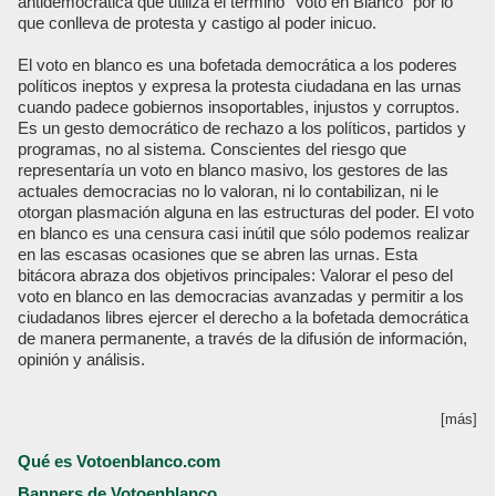
antidemocrática que utiliza el termino “Voto en Blanco” por lo
que conlleva de protesta y castigo al poder inicuo.
El voto en blanco es una bofetada democrática a los poderes
políticos ineptos y expresa la protesta ciudadana en las urnas
cuando padece gobiernos insoportables, injustos y corruptos.
Es un gesto democrático de rechazo a los políticos, partidos y
programas, no al sistema. Conscientes del riesgo que
representaría un voto en blanco masivo, los gestores de las
actuales democracias no lo valoran, ni lo contabilizan, ni le
otorgan plasmación alguna en las estructuras del poder. El voto
en blanco es una censura casi inútil que sólo podemos realizar
en las escasas ocasiones que se abren las urnas. Esta
bitácora abraza dos objetivos principales: Valorar el peso del
voto en blanco en las democracias avanzadas y permitir a los
ciudadanos libres ejercer el derecho a la bofetada democrática
de manera permanente, a través de la difusión de información,
opinión y análisis.
[más]
Qué es Votoenblanco.com
Banners de Votoenblanco