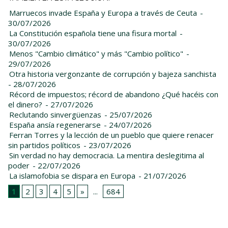
Marruecos invade España y Europa a través de Ceuta
-
30/07/2026
La Constitución española tiene una fisura mortal
-
30/07/2026
Menos "Cambio climático" y más "Cambio político"
-
29/07/2026
Otra historia vergonzante de corrupción y bajeza sanchista
- 28/07/2026
Récord de impuestos; récord de abandono ¿Qué hacéis con
el dinero?
- 27/07/2026
Reclutando sinvergüenzas
- 25/07/2026
España ansía regenerarse
- 24/07/2026
Ferran Torres y la lección de un pueblo que quiere renacer
sin partidos políticos
- 23/07/2026
Sin verdad no hay democracia. La mentira deslegitima al
poder
- 22/07/2026
La islamofobia se dispara en Europa
- 21/07/2026
1
2
3
4
5
»
...
684