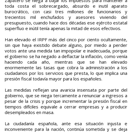
Zapatero se niega a bajar los impuestos para mantener a
toda costa el sobrecargado, absurdo e inutil aparato
burocrático, con casi tres millones de funcionarios y
trecientos mil enchufados y asesores viviendo del
presupuesto, cuando hace dos décadas ese ejército estatal
superfluo e inútil tenía apenas la mitad de esos efectivos.
Han elevado el IRPF más del cinco por ciento ocultamente,
sin que haya existido debate alguno, por miedo a perder
votos ante una medida tan impopolar e inadecuada, porque
el gobierno se ha negado a deflactar la inflación, como venía
haciendo cada año, mientras que se han elevado
enormemente las tasas que cobra la administración a los
ciudadanos por los servicios que presta, lo que implica una
presión fiscal todavía mayor para los españoles.
Las medidas reflejan una avaricia insensata por parte del
gobierno, que se niega tercamente a renunciar a ingresos a
pesar de la crisis y porque incrementar la presión fiscal en
tiempos difíciles equivale a cerrar empresas y a producir
desempleados en masa.
La ciudadanía española, ante esa situación injusta e
inconveniente para la nación, continúa sometida y se deja