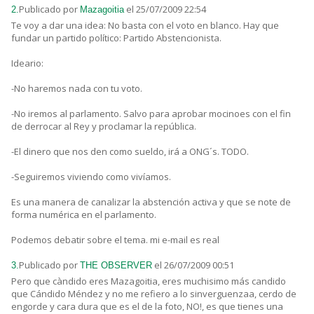
Publicado por
el 25/07/2009 22:54
2.
Mazagoitia
Te voy a dar una idea: No basta con el voto en blanco. Hay que
fundar un partido político: Partido Abstencionista.
Ideario:
-No haremos nada con tu voto.
-No iremos al parlamento. Salvo para aprobar mocinoes con el fin
de derrocar al Rey y proclamar la república.
-El dinero que nos den como sueldo, irá a ONG´s. TODO.
-Seguiremos viviendo como vivíamos.
Es una manera de canalizar la abstención activa y que se note de
forma numérica en el parlamento.
Podemos debatir sobre el tema. mi e-mail es real
Publicado por
el 26/07/2009 00:51
3.
THE OBSERVER
Pero que càndido eres Mazagoitia, eres muchisimo más candido
que Cándido Méndez y no me refiero a lo sinverguenzaa, cerdo de
engorde y cara dura que es el de la foto, NO!, es que tienes una