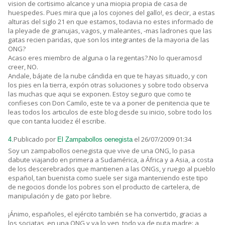
vision de cortisimo alcance y una miopia propia de casa de
huespedes. Pues mira que ¡a los cojones del gallo!, es decir, a estas
alturas del siglo 21 en que estamos, todavia no estes informado de
la pleyade de granujas, vagos, y maleantes, -mas ladrones que las
gatas recien paridas, que son los integrantes de la mayoria de las
ONG?
Acaso eres miembro de alguna o la regentas?.No lo queramosd
creer, NO.
Andale, bájate de la nube cándida en que te hayas situado, y con
los pies en la tierra, expón otras soluciones y sobre todo observa
las muchas que aqui se exponen. Estoy seguro que como te
confieses con Don Camilo, este te va a poner de penitencia que te
leas todos los articulos de este blog desde su inicio, sobre todo los
que con tanta lucidez él escribe.
Publicado por
el 26/07/2009 01:34
4.
El Zampabollos oenegista
Soy un zampabollos oenegista que vive de una ONG, lo pasa
dabute viajando en primera a Sudamérica, a África y a Asia, a costa
de los descerebrados que mantienen a las ONGs, y ruego al pueblo
español, tan buenista como suele ser siga manteniendo este tipo
de negocios donde los pobres son el producto de cartelera, de
manipulación y de gato por liebre.
¡Ánimo, españoles, el ejército también se ha convertido, gracias a
los sociatas, en una ONG y ya lo ven, todo va de puta madre: a