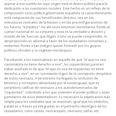
aspirar a ese sueldo en cuyo origen está el dinero público para la
dedicación a las cuestiones sociales. Este hecho es un reflejo de la
composición socio política gobernante española: la casta dominante
está compuesta de sus beneficiados directos, sea en las
estructuras centrales de la Nación o en las preconfiguraciones de
los futuros "estaditos"; he ahí unos intereses minoritarios frente al
cuerpo nacional en su conjunto y esta es la verdadera división y
estado de las fuerzas que litigan. Como se puede comprender, la
desproporción es abismal a favor de los ciudadanos corrientes y
molientes frente a tan maligno quiste formado por los grupos
políticos oficiales y su régimen monárquico.
Parodiando a los nacionalistas en aquello de que “el que no sea
nacionalista no tiene derecho a vivir”, los izquierdistas parecen
haber acuñado lo de que “el que no sea de izquierdas no tiene
derecho a vivir”, en un corrimiento lógico de la concepción despótica
de estos neonazis. A tal extremo ha llegado la confusión de
términos y conceptos alimentada por el neolenguaje, que es
perentorio calificar de neonazis a los autodenominados de
“izquierdas”, sobretodo a los que ostenten el poder político o sean
partidarios de esos detentadores. Es necesario la adjetivación más
simple para los combates que se avecinan, igual que los símbolos,
palabras o frases ya integradas en el pertrecho ideológico de los
ciudadanos, como castas, neocaciques, neonazis, taifas, etc.