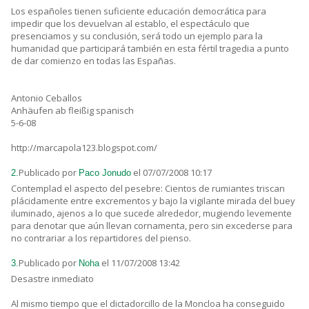
Los españoles tienen suficiente educación democrática para
impedir que los devuelvan al establo, el espectáculo que
presenciamos y su conclusión, será todo un ejemplo para la
humanidad que participará también en esta fértil tragedia a punto
de dar comienzo en todas las Españas.
Antonio Ceballos
Anhäufen ab fleißig spanisch
5-6-08
http://marcapola123.blogspot.com/
Publicado por
el 07/07/2008 10:17
2.
Paco Jonudo
Contemplad el aspecto del pesebre: Cientos de rumiantes triscan
plácidamente entre excrementos y bajo la vigilante mirada del buey
iluminado, ajenos a lo que sucede alrededor, mugiendo levemente
para denotar que aún llevan cornamenta, pero sin excederse para
no contrariar a los repartidores del pienso.
Publicado por
el 11/07/2008 13:42
3.
Noha
Desastre inmediato
Al mismo tiempo que el dictadorcillo de la Moncloa ha conseguido