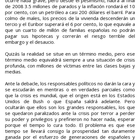
ocurre nada grave, pero desde el pesimismo, habrá al final
de 2008 3.5 millones de parados y la inflación rondará el 10
por ciento, con un petróleo a casi 200 dólares el barril. Para
colmo de males, los precios de la vivienda descenderán un
tercio y el Euribor superará el 6 por ciento, lo que equivale a
que un cuarto de millón de familias españolas no podrán
pagar sus hipotecas y correrán el riesgo terrible del
embargo y el desaucio.
Quizás la realidad se situe en un término medio, pero ese
término medio equivaldrá siempre a una situación de crisis
profunda, con millones de víctimas entre las clases bajas y
medias.
Ante la debacle, los responsables políticos no darán la cara y
se escudarán en mentiras o en verdades parciales como
que la crisis es mundial, que el origen está en los Estados
Unidos de Bush o que España saldrá adelante. Pero
ocultarán que ellos son los grandes responsables, los que
se quedaron paralizados ante la crisis por terror a perder
su poder y privilegios y prefirieron no hacer nada, esperar
porque el tiempo lo cura todo. El problema es que ese
tiempo se llevará consigo la prosperidad tan duramente
ganada por el esfuerzo de generaciones de españoles y