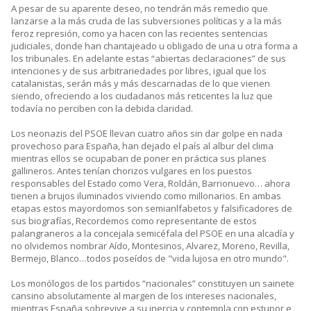
A pesar de su aparente deseo, no tendrán más remedio que
lanzarse a la más cruda de las subversiones políticas y a la más
feroz represión, como ya hacen con las recientes sentencias
judiciales, donde han chantajeado u obligado de una u otra forma a
los tribunales. En adelante estas “abiertas declaraciones” de sus
intenciones y de sus arbitrariedades por libres, igual que los
catalanistas, serán más y más descarnadas de lo que vienen
siendo, ofreciendo a los ciudadanos más reticentes la luz que
todavía no perciben con la debida claridad.
Los neonazis del PSOE llevan cuatro años sin dar golpe en nada
provechoso para España, han dejado el país al albur del clima
mientras ellos se ocupaban de poner en práctica sus planes
gallineros. Antes tenían chorizos vulgares en los puestos
responsables del Estado como Vera, Roldán, Barrionuevo… ahora
tienen a brujos iluminados viviendo como millonarios. En ambas
etapas estos mayordomos son semianlfabetos y falsificadores de
sus biografías, Recordemos como representante de estos
palangraneros a la concejala semicéfala del PSOE en una alcadía y
no olvidemos nombrar Aído, Montesinos, Alvarez, Moreno, Revilla,
Bermejo, Blanco…todos poseídos de "vida lujosa en otro mundo".
Los monólogos de los partidos “nacionales” constituyen un sainete
cansino absolutamente al margen de los intereses nacionales,
mientras España sobrevive a su inercia y contempla con estupor e