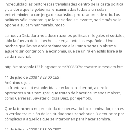
incredulidad las pintorescas trivialidades dentro de la casta política
y traidora que la gobierna, encaminadas todas a un solaz
entretenimiento con jerga de parásitos procuradores de ocio. Los
políticos sólo esperan que la sociedad se levante, nadie más se le
opone a su caminar marabuntoso.
La nueva Dictadura no aduce razones políticas ni legales ni sociales,
sólo la fuerza de los hechos se erige ante los españoles. Unos
hechos que llevan aceleradamente a la Patria hacia un abismal
agujero sin contar con la economía, que se unirá en estilo libre a la
caída nacional.
http://marcapola123.blogspot.com/2008/07/desastre-inmediato.html
11 de julio de 2008 13:23:00 CEST
Anónimo dijo...
La frontera está establecida: a un lado la Libertad, a otro los
opresores y sus "amigos" que tratan de hacerlos "menos malos",
como Carreras, Savater o Rosa Díez, por ejemplo.
Que la trinchera no prescinda del necesario foco iluminador, esa es
la verdadera misión de los ciudadanos zanahorios. Y denunciar por
cómplices a aquellos que se interponen para hacer sombra.
11 de julio de 2008 13:33:00 CEST