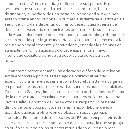
la puesta en práctica explícita y definitiva de sus planes. Han
pensado que su siembra durante lustros, hedonista, falsa,
doctrinaria y superficial de una parte de la sociedad a la que han
estado “trabajando”, supone un número suficiente de aliados en su
seno, pero no deja de ser un quimérico deseo, pues además del
desastroso escenario económico, los postulados de su plan han
sido y son debidamente desmenuzados, despreciados, refutados e
incluso odiados por la gran mayoría social española, como indica la
resistencia social creciente y contundente, en todos los ámbitos de
su existencia. En lo sucesivo sólo cabe esperar una mayor
intensidad opositora aunque ya desprovista de los partidos
actuales.
El panorama ofrece además una aclaración diáfana de la relación
entre economía y política. El trasiego de políticos al mundo
económico o a la inversa, señala con nitidez el carácter de vulgares
empleados de las empresas privadas, a muchos hombres públicos.
Casos como Zaplana, Imaz u otros lo ilustran perfectamente. Y como
de lo que se trata esencialmente en España es de la Libertad, una
vez resuelto la posición de unos y otros al respecto, lo restante
dentro de los grupos políticos es la asimilación laboral de esa
actividad pública, la obtención de plazas en esas agencias
laborales. En el fondo de los debates del PP por ejemplo, detrás de
la jerga viajera al centro moderado o de la simpatía, lo que se juega
es quién se queda en los puestos retribuidos y quién no puede