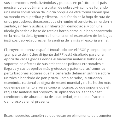
sus intenciones verbalizándolas y puestas en práctica en el país,
mostrando de qué manera tratan de sobrevivir como es forjando
una masa social plena de idiocia porque de otra forma saben que
su mando es superfluo y efímero. En el fondo es la hoja de ruta de
unos perdedores desesperados sin rumbo ni concierto, sin orden ni
sentido, sin ley ni justicia, sin libertad ni democracia, y con una
ideología hecha a base de retales harapientos que han encontrado
en la historia de la ignominia humana, en el estercolero de los bajos
instintos depredadores, en la sentina de la más vil escoria animal.
El proyecto neonazi español impulsado por el PSOE y aceptado por
gran parte del núcleo dirigente del PP, está diseñado para una
época de vacas gordas donde el bienestar material habría de
soportar los efectos de sus embestidas políticas irracionales e
ilegales y sus atropellos más grotescos y patentes, así como las
perturbaciones sociales que ha generado debieran sufrirse sobre
un zócalo henchido de pan y circo. Como se sabe, la situación
económica nacional es digna de record mundial y no ha hecho más
que empezar tanto a verse como a notarse. Lo que supone que el
requisito material del proyecto, su aplicación en las “debidas”
condiciones de abundancia de la sociedad, es todo un fracaso
clamoroso ya en el presente.
Estos neobrujos también se equivocan en el momento de acometer