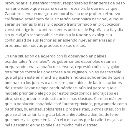
pronunciar el sustantivo “crisis”, responsables financieros de peso
han anunciado que España está en recesión, lo que indica que
Zapatero tiene un margen temporal hasta que profiera el nuevo
calificativo académico de la situación económica nacional, aunque
serán semanas lo más. El descaro transformado en provocación
constante rige los acontecimientos políticos de España, no hay día
sin que algún responsable se dirija a la Nación y explique la
continuidad de sus fechorías añadiendo nuevas amenazas y
proclamando nuevas pruebas de sus delitos.
En una situación de acuerdo con lo observado en países
occidentales "normales", los gobernantes españoles estarían
preparando una campaña de censura, represión pública y golpes
totalitarios contra los opositores a su régimen. No es descartable
que tal plan esté en marcha y existen indicios suficientes de que la
amenaza a los jueces o a otros responsables de las instituciones
del Estado llevan tiempo produciéndose. Aún así parece que el
modelo prioritario elegido por estos dictadorillos andrajosos es
otro, sin dejar por ello de utilizar los más clásicos. Confían más en
que la población española esté “autorreprimida”, programada como
pacifistas, buenistas, solidaristas, progresistas, u otros istas, con lo
que se ahorrarían la ingrata labor antiestética además, de tener
que meter a la gente en la cárcel o matarlos por la calle. Les gusta
más asesinar en hospitales, es mucho más discreto.