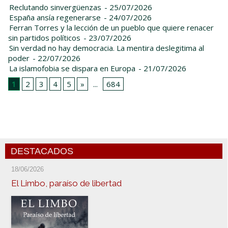
Reclutando sinvergüenzas
- 25/07/2026
España ansía regenerarse
- 24/07/2026
Ferran Torres y la lección de un pueblo que quiere renacer
sin partidos políticos
- 23/07/2026
Sin verdad no hay democracia. La mentira deslegitima al
poder
- 22/07/2026
La islamofobia se dispara en Europa
- 21/07/2026
1
2
3
4
5
»
...
684
DESTACADOS
18/06/2026
El Limbo, paraíso de libertad