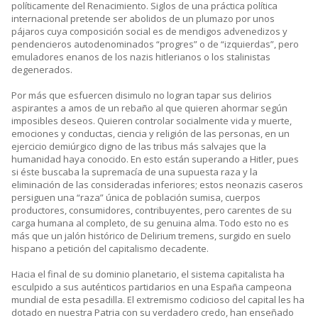
políticamente del Renacimiento. Siglos de una práctica política
internacional pretende ser abolidos de un plumazo por unos
pájaros cuya composición social es de mendigos advenedizos y
pendencieros autodenominados “progres” o de “izquierdas”, pero
emuladores enanos de los nazis hitlerianos o los stalinistas
degenerados.
Por más que esfuercen disimulo no logran tapar sus delirios
aspirantes a amos de un rebaño al que quieren ahormar según
imposibles deseos. Quieren controlar socialmente vida y muerte,
emociones y conductas, ciencia y religión de las personas, en un
ejercicio demiúrgico digno de las tribus más salvajes que la
humanidad haya conocido. En esto están superando a Hitler, pues
si éste buscaba la supremacía de una supuesta raza y la
eliminación de las consideradas inferiores; estos neonazis caseros
persiguen una “raza” única de población sumisa, cuerpos
productores, consumidores, contribuyentes, pero carentes de su
carga humana al completo, de su genuina alma. Todo esto no es
más que un jalón histórico de Delirium tremens, surgido en suelo
hispano a petición del capitalismo decadente.
Hacia el final de su dominio planetario, el sistema capitalista ha
esculpido a sus auténticos partidarios en una España campeona
mundial de esta pesadilla. El extremismo codicioso del capital les ha
dotado en nuestra Patria con su verdadero credo, han enseñado