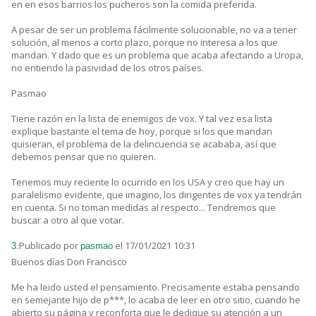
en en esos barrios los pucheros son la comida preferida.
A pesar de ser un problema fácilmente solucionable, no va a tener
solución, al menos a corto plazo, porque no interesa a los que
mandan. Y dado que es un problema que acaba afectando a Uropa,
no entiendo la pasividad de los otros países.
Pasmao
Tiene razón en la lista de enemigos de vox. Y tal vez esa lista
explique bastante el tema de hoy, porque si los que mandan
quisieran, el problema de la delincuencia se acababa, así que
debemos pensar que no quieren.
Tenemos muy reciente lo ocurrido en los USA y creo que hay un
paralelismo evidente, que imagino, los dirigentes de vox ya tendrán
en cuenta. Si no toman medidas al respecto... Tendremos que
buscar a otro al que votar.
Publicado por
el 17/01/2021 10:31
3.
pasmao
Buenos días Don Francisco
Me ha leido usted el pensamiento. Precisamente estaba pensando
en semejante hijo de p***, lo acaba de leer en otro sitio, cuando he
abierto su página y reconforta que le dedique su atención a un