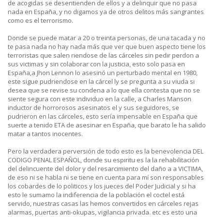
de acogidas se desentienden de ellos y a delinquir que no pasa
nada en España, y no digamos ya de otros delitos más sangrantes
como es el terrorismo.
Donde se puede matar a 20 o treinta personas, de una tacada y no
te pasa nada no hay nada más que ver que buen aspecto tiene los
terroristas que salen riendose de las cárceles sin pedir perdon a
sus victimas y sin colaborar con la justicia, esto solo pasa en
España,a Jhon Lennon lo asesinó un perturbado mental en 1980,
este sigue pudriendose en la cárcel ly se pregunta a su viuda si
desea que se revise su condena a lo que ella contesta que no se
siente segura con este individuo en la calle, a Charles Manson
inductor de horrorosos asesinatos el y sus seguidores, se
pudrieron en las cárceles, esto sería impensable en España que
suerte a tenido ETA de asesinar en España, que barato le ha salido
matar a tantos inocentes.
Pero la verdadera perversión de todo esto es la benevolencia DEL
CODIGO PENAL ESPAÑOL, donde su espiritu es la la rehabilitación
del delincuente del dolor y del resarcimiento del daño a a VICTIMA,
de eso ni se habla ni se tiene en cuenta para mí son responsables
los cobardes de lo politicos y los jueces del Poder Judicial y si ha
esto le sumamo la indiferencia de la población el coctel está
servido, nuestras casas las hemos convertidos en cárceles rejas
alarmas, puertas anti-okupas, vigilancia privada. etc es esto una