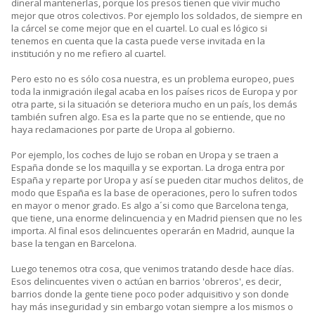
dineral mantenerlas, porque los presos tienen que vivir mucho
mejor que otros colectivos. Por ejemplo los soldados, de siempre en
la cárcel se come mejor que en el cuartel. Lo cual es lógico si
tenemos en cuenta que la casta puede verse invitada en la
institución y no me refiero al cuartel.
Pero esto no es sólo cosa nuestra, es un problema europeo, pues
toda la inmigración ilegal acaba en los países ricos de Europa y por
otra parte, si la situación se deteriora mucho en un país, los demás
también sufren algo. Esa es la parte que no se entiende, que no
haya reclamaciones por parte de Uropa al gobierno.
Por ejemplo, los coches de lujo se roban en Uropa y se traen a
España donde se los maquilla y se exportan. La droga entra por
España y reparte por Uropa y así se pueden citar muchos delitos, de
modo que España es la base de operaciones, pero lo sufren todos
en mayor o menor grado. Es algo a´si como que Barcelona tenga,
que tiene, una enorme delincuencia y en Madrid piensen que no les
importa. Al final esos delincuentes operarán en Madrid, aunque la
base la tengan en Barcelona.
Luego tenemos otra cosa, que venimos tratando desde hace días.
Esos delincuentes viven o actúan en barrios 'obreros', es decir,
barrios donde la gente tiene poco poder adquisitivo y son donde
hay más inseguridad y sin embargo votan siempre a los mismos o