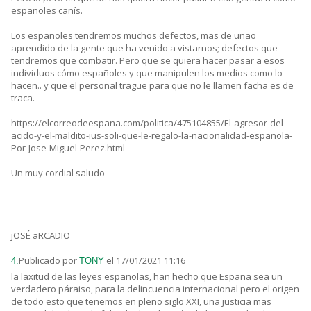
españoles cañís.
Los españoles tendremos muchos defectos, mas de unao
aprendido de la gente que ha venido a vistarnos; defectos que
tendremos que combatir. Pero que se quiera hacer pasar a esos
individuos cómo españoles y que manipulen los medios como lo
hacen.. y que el personal trague para que no le llamen facha es de
traca.
https://elcorreodeespana.com/politica/475104855/El-agresor-del-
acido-y-el-maldito-ius-soli-que-le-regalo-la-nacionalidad-espanola-
Por-Jose-Miguel-Perez.html
Un muy cordial saludo
jOSÉ aRCADIO
Publicado por
el 17/01/2021 11:16
4.
TONY
la laxitud de las leyes españolas, han hecho que España sea un
verdadero páraiso, para la delincuencia internacional pero el origen
de todo esto que tenemos en pleno siglo XXI, una justicia mas