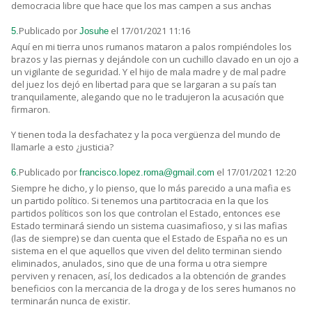
democracia libre que hace que los mas campen a sus anchas
Publicado por
el 17/01/2021 11:16
5.
Josuhe
Aquí en mi tierra unos rumanos mataron a palos rompiéndoles los
brazos y las piernas y dejándole con un cuchillo clavado en un ojo a
un vigilante de seguridad. Y el hijo de mala madre y de mal padre
del juez los dejó en libertad para que se largaran a su país tan
tranquilamente, alegando que no le tradujeron la acusación que
firmaron.
Y tienen toda la desfachatez y la poca vergüenza del mundo de
llamarle a esto ¿justicia?
Publicado por
el 17/01/2021 12:20
6.
francisco.lopez.roma@gmail.com
Siempre he dicho, y lo pienso, que lo más parecido a una mafia es
un partido político. Si tenemos una partitocracia en la que los
partidos políticos son los que controlan el Estado, entonces ese
Estado terminará siendo un sistema cuasimafioso, y si las mafias
(las de siempre) se dan cuenta que el Estado de España no es un
sistema en el que aquellos que viven del delito terminan siendo
eliminados, anulados, sino que de una forma u otra siempre
perviven y renacen, así, los dedicados a la obtención de grandes
beneficios con la mercancia de la droga y de los seres humanos no
terminarán nunca de existir.