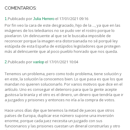
COMENTARIOS:
Publicado por
el 17/01/2021 09:16
1.
Julia Herrero
Por fin veo la cara de este desgraciado, hijo de la ..., ya que en las
imágenes de los telediarios no se pudo ver el rostro porque lo
pixelaron. Un delincuente al que se le buscaba imposible de
reconocer porque la imagen era distorsianada no sé porqué ley
estúpida de esta España de estúpidos legisladores que protegen
más al delincuente que al poco pueblo honrado que nos queda.
Publicado por
el 17/01/2021 10:04
2.
vanlop
Tenemos un problema, pero como todo problema, tiene solución y
en este, la solución la conocemos bien. Lo que pasa es que los que
mandan no quieren solucionarlo. Por varios motivos que dice en el
artículo. Uno es conseguir el deterioro para que la gente acepte
gustosa la tiranía y el otro es el dinero, un dinero que tendría que ir
a juzgados y prisiones y entonces no iría a la compra de votos.
Hace unos días dije que tenemos la mitad de jueces que otros
países de Europa, duplicar ese número supone una inversión
enorme, porque cada juez necesita un juzgado con sus
funcionarios y las prisiones cuestan un dineral construirlas y otro