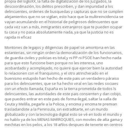
propia del sigloXX, la falta de digitalización de los Juzgados, la
descoordinazión, los delitos prescriben, y dan impunidad a los
delincuentes, ordenes de busquedas y capturas que no se cumplen
alejamientos que no se vigilan, esto hace que la multireincidencia se
vayan acumulando en el historial de peligrosos delincuentes que
cada vez van a más, inmigrantes extranjeros que te pueden ocupar
tu casa y no pasa absolutamente nada, ya que la justicia no es
rapida ni eficaz
Montones de legajos y diligencias de papel se amontona en las
estanterias, sin ningún orden la demoralización de los funcionarios,
de guardia civiles y policias es total,y ni PP ni PSOE han hecho nada
para que esto funcione bien porque no les interesa, uno
acobardado y acomplejado, no quiere que ejercer bien la autoridad
lo relacionen con el franquismo, y el otro atrincherado en el
buenismo estupido han hecho de este pais un verdadero páraiso
para los delincuentes, que se ha hecho viral en las redes sociaes
con un efecto llamada, España es la tierra prometida de todos ls
delincuentes, las autoridades de este pais consienten y dan cobijo,
que puedes entrar en este pais de forma ilegal, saltar la valla de
Ceuta y Melilla, pegarle a la Policia, y encima y encima te premian
trasladandote a la Peninsula, sin extraditarte, en un mundo
globalizado y con la tecnologia digital esto se vé en todo el mundo y
no hablo ya de los MENAS MARROQUIES, con moviles de alta gama y
mechitas en los pelos, a los 18 añlos despues de tenerte en centros