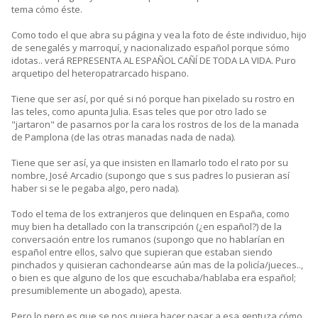
tema cómo éste.
Como todo el que abra su página y vea la foto de éste individuo, hijo
de senegalés y marroquí, y nacionalizado español porque sómo
idotas.. verá REPRESENTA AL ESPAÑOL CAÑÍ DE TODA LA VIDA. Puro
arquetipo del heteropatrarcado hispano.
Tiene que ser así, por qué si nó porque han pixelado su rostro en
las teles, como apunta Julia. Esas teles que por otro lado se
"jartaron" de pasarnos por la cara los rostros de los de la manada
de Pamplona (de las otras manadas nada de nada).
Tiene que ser así, ya que insisten en llamarlo todo el rato por su
nombre, José Arcadio (supongo que s sus padres lo pusieran así
haber si se le pegaba algo, pero nada).
Todo el tema de los extranjeros que delinquen en España, como
muy bien ha detallado con la transcripción (¿en español?) de la
conversación entre los rumanos (supongo que no hablarían en
español entre ellos, salvo que supieran que estaban siendo
pinchados y quisieran cachondearse aún mas de la policía/jueces..,
o bien es que alguno de los que escuchaba/hablaba era español;
presumiblemente un abogado), apesta.
Pero lo pero es que se nos quiera hacer pasar a esa gentuza cómo