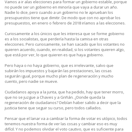
Vamos a ir alas elecciones para formar un gobierno estable, porque
no puede ser un gobierno en minoría que vaya a durar un año.
Nadie lo dice, pero cuando a un gobierno no le aprueban los
presupuestos tiene que dimitir. De modo que con no aprobar los
presupuestos, en enero o febrero de 2018 iríamos a las elecciones.
Curiosamente a los únicos que les interesa que se forme gobierno
es a los socialistas, que perdería hasta la camisa en otras
elecciones. Pero curiosamente, se han sacado que los votantes no
quieren acuerdo, cuando, en realidad, si los votantes quieren algo,
que está por ver, lo que quieren es que haya gobierno.
Pero haya o no haya gobierno, que es irrelevante, salvo que
subirán los impuestos y bajarán las prestaciones, las cosas
seguirán igual, porque mucho plan de regeneración y mucho
cuento, pero nadie se mueve.
Ciudadanos apoya a la junta, que ha pedido, hay que tener morro,
que no se juzgue a Chaves y a Griñán. ¿Donde queda la
regeneración de ciudadanos? Debían haber salido a decir que la
justicia tiene que seguir su curso, pero todos callados.
Pensar que el lanar va a cambiar la forma de votar es utópico, todos
tenemos nuestra forma de ver las cosas y cambiar eso es muy
difícil. Y no podemos olvidar el voto cautivo, que es suficiente para