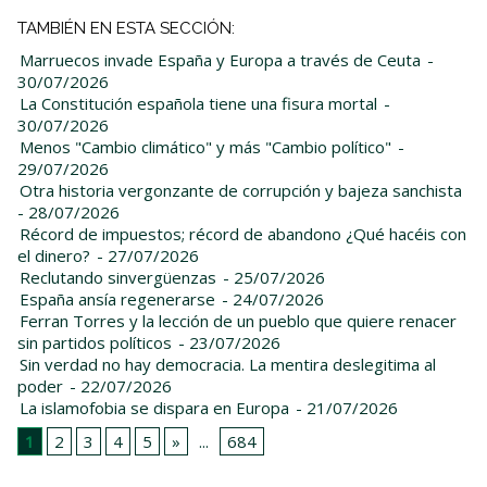
TAMBIÉN EN ESTA SECCIÓN:
Marruecos invade España y Europa a través de Ceuta
-
30/07/2026
La Constitución española tiene una fisura mortal
-
30/07/2026
Menos "Cambio climático" y más "Cambio político"
-
29/07/2026
Otra historia vergonzante de corrupción y bajeza sanchista
- 28/07/2026
Récord de impuestos; récord de abandono ¿Qué hacéis con
el dinero?
- 27/07/2026
Reclutando sinvergüenzas
- 25/07/2026
España ansía regenerarse
- 24/07/2026
Ferran Torres y la lección de un pueblo que quiere renacer
sin partidos políticos
- 23/07/2026
Sin verdad no hay democracia. La mentira deslegitima al
poder
- 22/07/2026
La islamofobia se dispara en Europa
- 21/07/2026
1
2
3
4
5
»
...
684