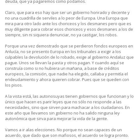
deuda, que ya pagaremos como podamos.
Claro, que para eso hay que ser un gobierno honrado y decente y
no una cuadrilla de serviles a lo peor de Europa. Una Europa que
mira para otro lado ante los choriceos y los desmanes pero que es
muy diligente para cobrar esos choriceos y esos desmanes a los de
siempre, sin ni siquiera denunciar, no ya castigar, los robos.
Porque una vez demostrado que se perdieron fondos europeos en
Anlucía, no se presento Europa en los tribunales a exigir a los
culpables la devolución de lo robado, exige al gobierno Andaluz que
pague. Unos se llevan la pasta y otros pagan. Y cuando aquí se
construía como si no hubiera un mañana, a base de créditos
europeos, la comisión, que nadie ha elegido, callaba y permitía el
endeudamiento y ahora quieren cobrar. Pues que se queden con
los pisos.
A la vista está, las autonosuyas tienen gobiernos que funcionan y lo
único que hacen es parir leyes que no sólo no responde a las
necesidades, sino que sirven para machacar a los ciudadanos. En
este año que llevamos sin gobierno no ha salido ninguna ley
autonómica que sirva para mejorar la vida de la gente.
Vamos a ir alas elecciones. No porque no sean capaces de un
acuerdo, que dado que son mafiosos, el acuerdo se logra pronto.