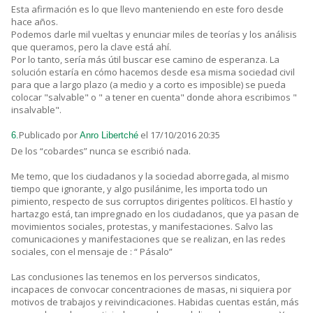
Esta afirmación es lo que llevo manteniendo en este foro desde
hace años.
Podemos darle mil vueltas y enunciar miles de teorías y los análisis
que queramos, pero la clave está ahí.
Por lo tanto, sería más útil buscar ese camino de esperanza. La
solución estaría en cómo hacemos desde esa misma sociedad civil
para que a largo plazo (a medio y a corto es imposible) se pueda
colocar "salvable" o " a tener en cuenta" donde ahora escribimos "
insalvable".
Publicado por
el 17/10/2016 20:35
6.
Anro Libertché
De los “cobardes” nunca se escribió nada.
Me temo, que los ciudadanos y la sociedad aborregada, al mismo
tiempo que ignorante, y algo pusilánime, les importa todo un
pimiento, respecto de sus corruptos dirigentes políticos. El hastío y
hartazgo está, tan impregnado en los ciudadanos, que ya pasan de
movimientos sociales, protestas, y manifestaciones. Salvo las
comunicaciones y manifestaciones que se realizan, en las redes
sociales, con el mensaje de : “ Pásalo”
Las conclusiones las tenemos en los perversos sindicatos,
incapaces de convocar concentraciones de masas, ni siquiera por
motivos de trabajos y reivindicaciones. Habidas cuentas están, más