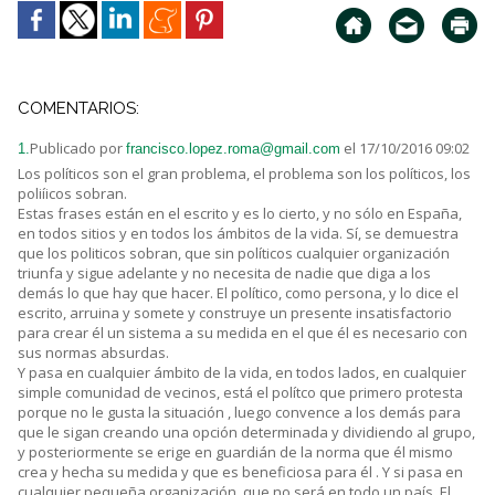
COMENTARIOS:
Publicado por
el 17/10/2016 09:02
1.
francisco.lopez.roma@gmail.com
Los políticos son el gran problema, el problema son los políticos, los
poliíicos sobran.
Estas frases están en el escrito y es lo cierto, y no sólo en España,
en todos sitios y en todos los ámbitos de la vida. Sí, se demuestra
que los politicos sobran, que sin políticos cualquier organización
triunfa y sigue adelante y no necesita de nadie que diga a los
demás lo que hay que hacer. El político, como persona, y lo dice el
escrito, arruina y somete y construye un presente insatisfactorio
para crear él un sistema a su medida en el que él es necesario con
sus normas absurdas.
Y pasa en cualquier ámbito de la vida, en todos lados, en cualquier
simple comunidad de vecinos, está el polítco que primero protesta
porque no le gusta la situación , luego convence a los demás para
que le sigan creando una opción determinada y dividiendo al grupo,
y posteriormente se erige en guardián de la norma que él mismo
crea y hecha su medida y que es beneficiosa para él . Y si pasa en
cualquier pequeña organización, que no será en todo un país. El