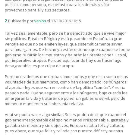
político, como persona, es nefasto para los demás y sólo
provechoso para él y sus secuaces.
Publicado por
el 17/10/2016 10:15
2.
vanlop
Tal vez sea lamentable, pero se ha demostrado que se vive mejor
sin políticos. Pasó en Bélgica y está pasando en España. La gran
ventaja es que no se emiten leyes, que sistemáticamente sirven
para amargarnos. De hecho ya están diciendo que cuando se forme
gobierno, subirán los impuestos y bajarán las prestaciones. Eso sí,
por imperativo uropeo. Porque aquí cuando hay que hacer lago
desagradable, es por culpa de uropa.
Pero no olvidemos que uropa somos todos y que es la suma de las
voluntades de sus miembros, como han demostrado los húngaros
al aprobar leyes que van en contra de la política "común". Y no ha
pasado nada. Bueno seguramente a los húngaros, bajo cuerda les
amargarán la vida y tratarán de poner un gobierno servil, pero de
momento mantienen su soberanía relativa.
Aquí se podía hacer algo similar. Se les podría decir que cuando el
gobierno irresponsable del tipo no menos irresponsable, gastaba y
gastaba sin medida y sin objetivos, Europa estaba feliz y callada,
pues ahora, que siga feliz y callada con nuestro déficit y nuestra