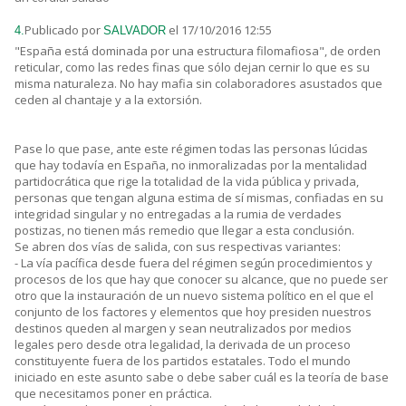
Publicado por
el 17/10/2016 12:55
4.
SALVADOR
"España está dominada por una estructura filomafiosa", de orden
reticular, como las redes finas que sólo dejan cernir lo que es su
misma naturaleza. No hay mafia sin colaboradores asustados que
ceden al chantaje y a la extorsión.
Pase lo que pase, ante este régimen todas las personas lúcidas
que hay todavía en España, no inmoralizadas por la mentalidad
partidocrática que rige la totalidad de la vida pública y privada,
personas que tengan alguna estima de sí mismas, confiadas en su
integridad singular y no entregadas a la rumia de verdades
postizas, no tienen más remedio que llegar a esta conclusión.
Se abren dos vías de salida, con sus respectivas variantes:
- La vía pacífica desde fuera del régimen según procedimientos y
procesos de los que hay que conocer su alcance, que no puede ser
otro que la instauración de un nuevo sistema político en el que el
conjunto de los factores y elementos que hoy presiden nuestros
destinos queden al margen y sean neutralizados por medios
legales pero desde otra legalidad, la derivada de un proceso
constituyente fuera de los partidos estatales. Todo el mundo
iniciado en este asunto sabe o debe saber cuál es la teoría de base
que necesitamos poner en práctica.