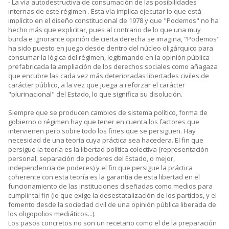
- La vía autodestructiva de consumación de las posibilidades
internas de este régimen . Esta vía implica ejecutar lo que está
implícito en el diseño constitucional de 1978 y que "Podemos" no ha
hecho más que explicitar, pues al contrario de lo que una muy
burda e ignorante opinión de cierta derecha se imagina, "Podemos"
ha sido puesto en juego desde dentro del núcleo oligárquico para
consumar la lógica del régimen, legitimando en la opinión pública
prefabricada la ampliación de los derechos sociales como añagaza
que encubre las cada vez más deterioradas libertades civiles de
carácter público, a la vez que juega a reforzar el carácter
"plurinacional" del Estado, lo que significa su disolución.
Siempre que se producen cambios de sistema político, forma de
gobierno o régimen hay que tener en cuenta los factores que
intervienen pero sobre todo los fines que se persiguen. Hay
necesidad de una teoría cuya práctica sea hacedera. El fin que
persigue la teoría es la libertad política colectiva (representación
personal, separación de poderes del Estado, o mejor,
independencia de poderes) y el fin que persigue la práctica
coherente con esta teoría es la garantía de esta libertad en el
funcionamiento de las instituciones diseñadas como medios para
cumplir tal fin (lo que exige la desestatalización de los partidos, y el
fomento desde la sociedad civil de una opinión pública liberada de
los oligopolios mediáticos...).
Los pasos concretos no son un recetario como el de la preparación