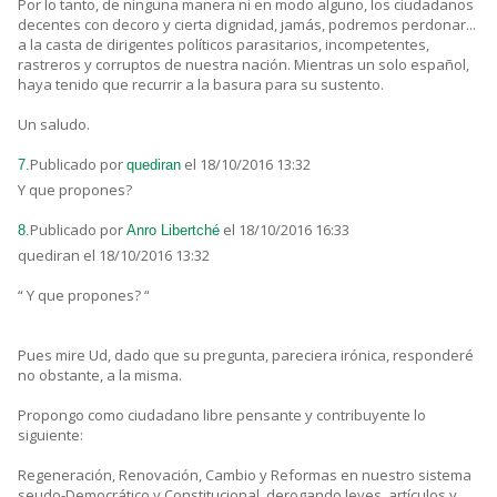
Por lo tanto, de ninguna manera ni en modo alguno, los ciudadanos
decentes con decoro y cierta dignidad, jamás, podremos perdonar...
a la casta de dirigentes políticos parasitarios, incompetentes,
rastreros y corruptos de nuestra nación. Mientras un solo español,
haya tenido que recurrir a la basura para su sustento.
Un saludo.
Publicado por
el 18/10/2016 13:32
7.
quediran
Y que propones?
Publicado por
el 18/10/2016 16:33
8.
Anro Libertché
quediran el 18/10/2016 13:32
“ Y que propones? “
Pues mire Ud, dado que su pregunta, pareciera irónica, responderé
no obstante, a la misma.
Propongo como ciudadano libre pensante y contribuyente lo
siguiente:
Regeneración, Renovación, Cambio y Reformas en nuestro sistema
seudo-Democrático y Constitucional, derogando leyes, artículos y