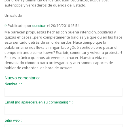
por orden y demanda de los ciudadanos, únicos, exclusivos,
auténticos y verdaderos de dueños del Estado.
Un saludo
Publicado por
el 20/10/2016 15:54
9.
quediran
Me parecen propuestas hechas con buena intención, positivas y
quizás eficaces...pero completamente baldías ya que quien las hace
esta sentado detrás de un ordenardor. Hace tiempo que la
palabreria no nos lleva a ningún lado ¿Qué sentido tiene pasar el
tiempo mirando como llueve? Escribir, comentar y volver a protestar!
Eso es lo único que nos atrevemos a hacer. Nuestra vida es
demasiado cómoda para arriesgarla...y aun somos capaces de
hablar de cobardes..es hora de actuar!
Nuevo comentario:
Nombre * :
Email (no aparecerá en su comentario) * :
Sitio web :