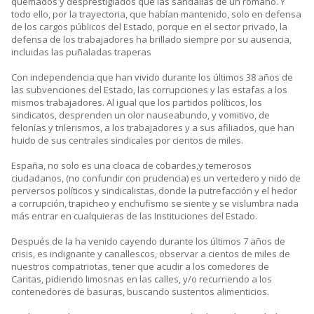
quemados y desprestigiados que las sandalias de un romano. Y
todo ello, por la trayectoria, que habían mantenido, solo en defensa
de los cargos públicos del Estado, porque en el sector privado, la
defensa de los trabajadores ha brillado siempre por su ausencia,
incluidas las puñaladas traperas
Con independencia que han vivido durante los últimos 38 años de
las subvenciones del Estado, las corrupciones y las estafas a los
mismos trabajadores. Al igual que los partidos políticos, los
sindicatos, desprenden un olor nauseabundo, y vomitivo, de
felonías y trilerismos, a los trabajadores y a sus afiliados, que han
huido de sus centrales sindicales por cientos de miles.
España, no solo es una cloaca de cobardes,y temerosos
ciudadanos, (no confundir con prudencia) es un vertedero y nido de
perversos políticos y sindicalistas, donde la putrefacción y el hedor
a corrupción, trapicheo y enchufismo se siente y se vislumbra nada
más entrar en cualquieras de las Instituciones del Estado.
Después de la ha venido cayendo durante los últimos 7 años de
crisis, es indignante y canallescos, observar a cientos de miles de
nuestros compatriotas, tener que acudir a los comedores de
Caritas, pidiendo limosnas en las calles, y/o recurriendo a los
contenedores de basuras, buscando sustentos alimenticios.