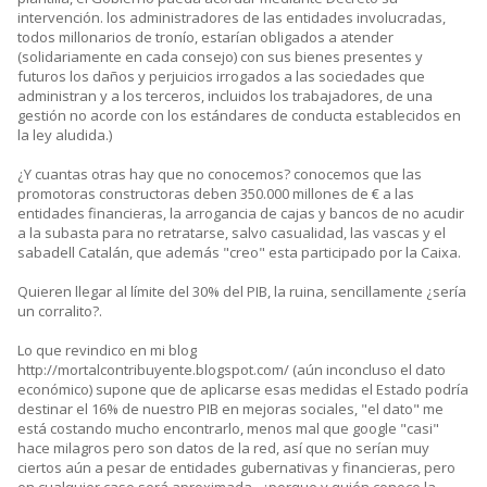
intervención. los administradores de las entidades involucradas,
todos millonarios de tronío, estarían obligados a atender
(solidariamente en cada consejo) con sus bienes presentes y
futuros los daños y perjuicios irrogados a las sociedades que
administran y a los terceros, incluidos los trabajadores, de una
gestión no acorde con los estándares de conducta establecidos en
la ley aludida.)
¿Y cuantas otras hay que no conocemos? conocemos que las
promotoras constructoras deben 350.000 millones de € a las
entidades financieras, la arrogancia de cajas y bancos de no acudir
a la subasta para no retratarse, salvo casualidad, las vascas y el
sabadell Catalán, que además "creo" esta participado por la Caixa.
Quieren llegar al límite del 30% del PIB, la ruina, sencillamente ¿sería
un corralito?.
Lo que revindico en mi blog
http://mortalcontribuyente.blogspot.com/ (aún inconcluso el dato
económico) supone que de aplicarse esas medidas el Estado podría
destinar el 16% de nuestro PIB en mejoras sociales, "el dato" me
está costando mucho encontrarlo, menos mal que google "casi"
hace milagros pero son datos de la red, así que no serían muy
ciertos aún a pesar de entidades gubernativas y financieras, pero