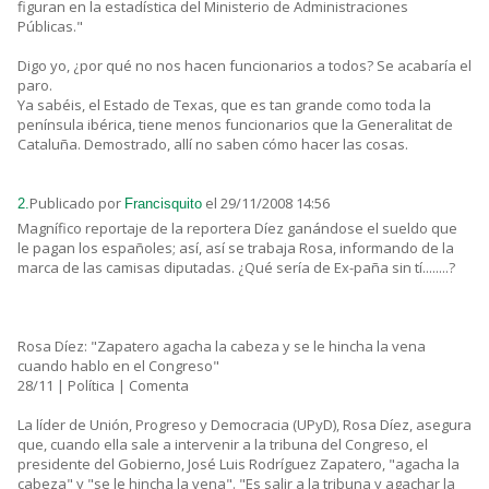
figuran en la estadística del Ministerio de Administraciones
Públicas."
Digo yo, ¿por qué no nos hacen funcionarios a todos? Se acabaría el
paro.
Ya sabéis, el Estado de Texas, que es tan grande como toda la
península ibérica, tiene menos funcionarios que la Generalitat de
Cataluña. Demostrado, allí no saben cómo hacer las cosas.
Publicado por
el 29/11/2008 14:56
2.
Francisquito
Magnífico reportaje de la reportera Díez ganándose el sueldo que
le pagan los españoles; así, así se trabaja Rosa, informando de la
marca de las camisas diputadas. ¿Qué sería de Ex-paña sin tí........?
Rosa Díez: "Zapatero agacha la cabeza y se le hincha la vena
cuando hablo en el Congreso"
28/11 | Política | Comenta
La líder de Unión, Progreso y Democracia (UPyD), Rosa Díez, asegura
que, cuando ella sale a intervenir a la tribuna del Congreso, el
presidente del Gobierno, José Luis Rodríguez Zapatero, "agacha la
cabeza" y "se le hincha la vena". "Es salir a la tribuna y agachar la