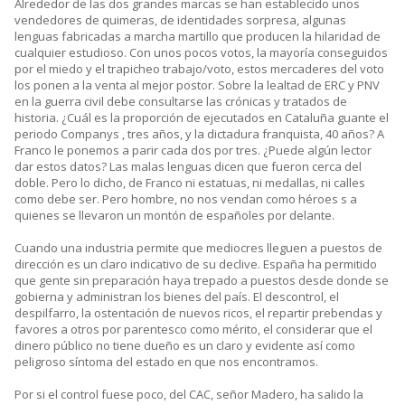
Alrededor de las dos grandes marcas se han establecido unos
vendedores de quimeras, de identidades sorpresa, algunas
lenguas fabricadas a marcha martillo que producen la hilaridad de
cualquier estudioso. Con unos pocos votos, la mayoría conseguidos
por el miedo y el trapicheo trabajo/voto, estos mercaderes del voto
los ponen a la venta al mejor postor. Sobre la lealtad de ERC y PNV
en la guerra civil debe consultarse las crónicas y tratados de
historia. ¿Cuál es la proporción de ejecutados en Cataluña guante el
periodo Companys , tres años, y la dictadura franquista, 40 años? A
Franco le ponemos a parir cada dos por tres. ¿Puede algún lector
dar estos datos? Las malas lenguas dicen que fueron cerca del
doble. Pero lo dicho, de Franco ni estatuas, ni medallas, ni calles
como debe ser. Pero hombre, no nos vendan como héroes s a
quienes se llevaron un montón de españoles por delante.
Cuando una industria permite que mediocres lleguen a puestos de
dirección es un claro indicativo de su declive. España ha permitido
que gente sin preparación haya trepado a puestos desde donde se
gobierna y administran los bienes del país. El descontrol, el
despilfarro, la ostentación de nuevos ricos, el repartir prebendas y
favores a otros por parentesco como mérito, el considerar que el
dinero público no tiene dueño es un claro y evidente así como
peligroso síntoma del estado en que nos encontramos.
Por si el control fuese poco, del CAC, señor Madero, ha salido la