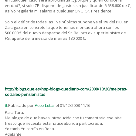
en cualquier caso será aproximada...¿porque y quién conoce la
verdad?, si solo ZP dispone de gastos sin justificar de 6.638.600 de €,
así yo regalaría mi salario a cualquier ONG, Sr. Presidente.
Solo el déficit de todas las TVs públicas supone ya el 1% del PIB, en
Zaragoza en concreto la que tenemos montada ahora con los
500.000 € del nuevo despacho del Sr. Belloch ex super Ministro de
FG, aparte de la mesita de marras 180.000 €.
http://blogs.que.es/http-blogs-quediario-com/2008/10/28/mejoras-
sociales-pensionistas
Publicado por
el 01/12/2008 11:16
8.
Pepe Lotas
Para Tara:
Me alegro de que hayas introducido con tu comentario ese aire
fresco que necesita esta nauseabunda partitocracia.
Yo también confío en Rosa.
Adelante.