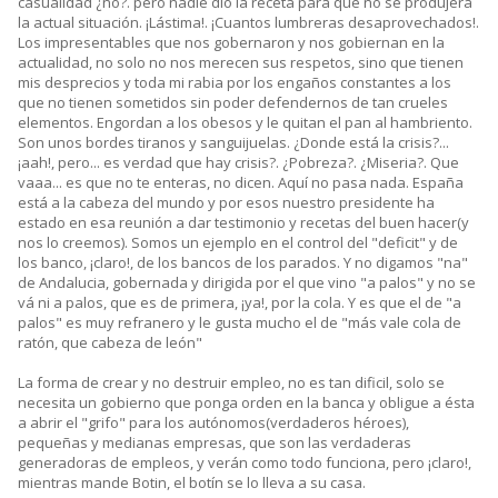
casualidad ¿no?. pero nadie dió la receta para que no se produjera
la actual situación. ¡Lástima!. ¡Cuantos lumbreras desaprovechados!.
Los impresentables que nos gobernaron y nos gobiernan en la
actualidad, no solo no nos merecen sus respetos, sino que tienen
mis desprecios y toda mi rabia por los engaños constantes a los
que no tienen sometidos sin poder defendernos de tan crueles
elementos. Engordan a los obesos y le quitan el pan al hambriento.
Son unos bordes tiranos y sanguijuelas. ¿Donde está la crisis?...
¡aah!, pero... es verdad que hay crisis?. ¿Pobreza?. ¿Miseria?. Que
vaaa... es que no te enteras, no dicen. Aquí no pasa nada. España
está a la cabeza del mundo y por esos nuestro presidente ha
estado en esa reunión a dar testimonio y recetas del buen hacer(y
nos lo creemos). Somos un ejemplo en el control del "deficit" y de
los banco, ¡claro!, de los bancos de los parados. Y no digamos "na"
de Andalucia, gobernada y dirigida por el que vino "a palos" y no se
vá ni a palos, que es de primera, ¡ya!, por la cola. Y es que el de "a
palos" es muy refranero y le gusta mucho el de "más vale cola de
ratón, que cabeza de león"
La forma de crear y no destruir empleo, no es tan dificil, solo se
necesita un gobierno que ponga orden en la banca y obligue a ésta
a abrir el "grifo" para los autónomos(verdaderos héroes),
pequeñas y medianas empresas, que son las verdaderas
generadoras de empleos, y verán como todo funciona, pero ¡claro!,
mientras mande Botin, el botín se lo lleva a su casa.