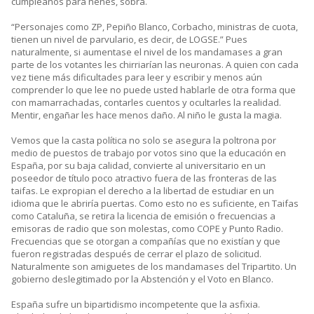
cumpleaños para nenes, sobra.
“Personajes como ZP, Pepiño Blanco, Corbacho, ministras de cuota,
tienen un nivel de parvulario, es decir, de LOGSE.” Pues
naturalmente, si aumentase el nivel de los mandamases a gran
parte de los votantes les chirriarían las neuronas. A quien con cada
vez tiene más dificultades para leer y escribir y menos aún
comprender lo que lee no puede usted hablarle de otra forma que
con mamarrachadas, contarles cuentos y ocultarles la realidad.
Mentir, engañar les hace menos daño. Al niño le gusta la magia.
Vemos que la casta política no solo se asegura la poltrona por
medio de puestos de trabajo por votos sino que la educación en
España, por su baja calidad, convierte al universitario en un
poseedor de título poco atractivo fuera de las fronteras de las
taifas. Le expropian el derecho a la libertad de estudiar en un
idioma que le abriría puertas. Como esto no es suficiente, en Taifas
como Cataluña, se retira la licencia de emisión o frecuencias a
emisoras de radio que son molestas, como COPE y Punto Radio.
Frecuencias que se otorgan a compañías que no existían y que
fueron registradas después de cerrar el plazo de solicitud.
Naturalmente son amiguetes de los mandamases del Tripartito. Un
gobierno deslegitimado por la Abstención y el Voto en Blanco.
España sufre un bipartidismo incompetente que la asfixia.