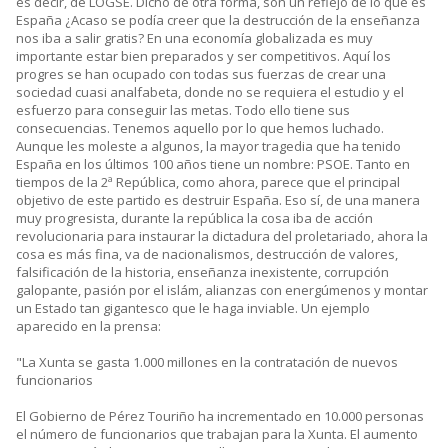
es decir, de LOGSE. Dicho de otra forma, son un reflejo de lo que es
España ¿Acaso se podía creer que la destrucción de la enseñanza
nos iba a salir gratis? En una economía globalizada es muy
importante estar bien preparados y ser competitivos. Aquí los
progres se han ocupado con todas sus fuerzas de crear una
sociedad cuasi analfabeta, donde no se requiera el estudio y el
esfuerzo para conseguir las metas. Todo ello tiene sus
consecuencias. Tenemos aquello por lo que hemos luchado.
Aunque les moleste a algunos, la mayor tragedia que ha tenido
España en los últimos 100 años tiene un nombre: PSOE. Tanto en
tiempos de la 2ª República, como ahora, parece que el principal
objetivo de este partido es destruir España. Eso sí, de una manera
muy progresista, durante la república la cosa iba de acción
revolucionaria para instaurar la dictadura del proletariado, ahora la
cosa es más fina, va de nacionalismos, destrucción de valores,
falsificación de la historia, enseñanza inexistente, corrupción
galopante, pasión por el islám, alianzas con energúmenos y montar
un Estado tan gigantesco que le haga inviable. Un ejemplo
aparecido en la prensa:
"La Xunta se gasta 1.000 millones en la contratación de nuevos
funcionarios
El Gobierno de Pérez Touriño ha incrementado en 10.000 personas
el número de funcionarios que trabajan para la Xunta. El aumento