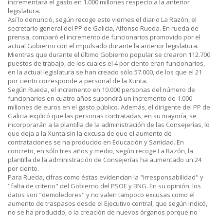
incrementará el gasto en 1.000 millones respecto a la anterior
legislatura.
Así lo denunció, según recoge este viernes el diario La Razón, el
secretario general del PP de Galicia, Alfonso Rueda. En rueda de
prensa, comparó el incremento de funcionarios promovido por el
actual Gobierno con el impulsado durante la anterior legislatura.
Mientras que durante el último Gobierno popular se crearon 112.700
puestos de trabajo, de los cuales el 4 por ciento eran funcionarios,
en la actual legislatura se han creado sólo 57.000, de los que el 21
por ciento corresponde a personal de la Xunta.
Según Rueda, el incremento en 10.000 personas del número de
funcionarios en cuatro años supondrá un incremento de 1.000
millones de euros en el gasto público. Además, el dirigente del PP de
Galicia explicó que las personas contratadas, en su mayoría, se
incorporarán a la plantilla de la administración de las Consejerías, lo
que deja a la Xunta sin la excusa de que el aumento de
contrataciones se ha producido en Educación y Sanidad. En
concreto, en sólo tres años y medio, según recoge La Razón, la
plantilla de la administración de Consejerías ha aumentado un 24
por ciento.
Para Rueda, cifras como éstas evidencian la "irresponsabilidad" y
"falta de criterio" del Gobierno del PSOE y BNG. En su opinión, los
datos son "demoledores" y no valen tampoco excusas como el
aumento de traspasos desde el Ejecutivo central, que según indicó,
no se ha producido, o la creación de nuevos órganos porque no