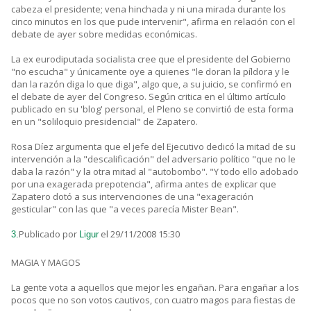
cabeza el presidente; vena hinchada y ni una mirada durante los
cinco minutos en los que pude intervenir", afirma en relación con el
debate de ayer sobre medidas económicas.
La ex eurodiputada socialista cree que el presidente del Gobierno
"no escucha" y únicamente oye a quienes "le doran la píldora y le
dan la razón diga lo que diga", algo que, a su juicio, se confirmó en
el debate de ayer del Congreso. Según critica en el último artículo
publicado en su 'blog' personal, el Pleno se convirtió de esta forma
en un "soliloquio presidencial" de Zapatero.
Rosa Díez argumenta que el jefe del Ejecutivo dedicó la mitad de su
intervención a la "descalificación" del adversario político "que no le
daba la razón" y la otra mitad al "autobombo". "Y todo ello adobado
por una exagerada prepotencia", afirma antes de explicar que
Zapatero dotó a sus intervenciones de una "exageración
gesticular" con las que "a veces parecía Mister Bean".
Publicado por
el 29/11/2008 15:30
3.
Ligur
MAGIA Y MAGOS
La gente vota a aquellos que mejor les engañan. Para engañar a los
pocos que no son votos cautivos, con cuatro magos para fiestas de