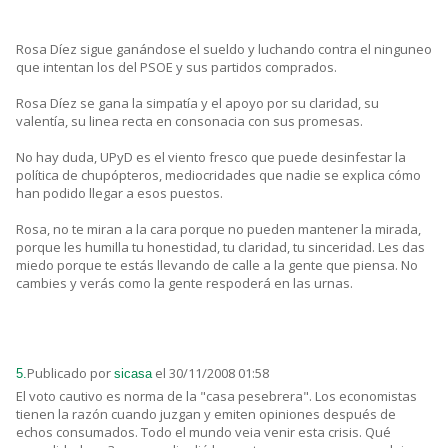
Rosa Díez sigue ganándose el sueldo y luchando contra el ninguneo
que intentan los del PSOE y sus partidos comprados.
Rosa Díez se gana la simpatía y el apoyo por su claridad, su
valentía, su linea recta en consonacia con sus promesas.
No hay duda, UPyD es el viento fresco que puede desinfestar la
política de chupópteros, mediocridades que nadie se explica cómo
han podido llegar a esos puestos.
Rosa, no te miran a la cara porque no pueden mantener la mirada,
porque les humilla tu honestidad, tu claridad, tu sinceridad. Les das
miedo porque te estás llevando de calle a la gente que piensa. No
cambies y verás como la gente respoderá en las urnas.
Publicado por
el 30/11/2008 01:58
5.
sicasa
El voto cautivo es norma de la "casa pesebrera". Los economistas
tienen la razón cuando juzgan y emiten opiniones después de
echos consumados. Todo el mundo veia venir esta crisis. Qué