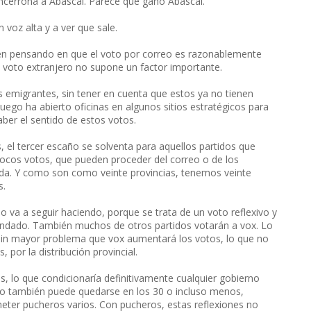
ncerrona a Abascal. Parece que ganó Abascal.
 voz alta y a ver que sale.
cen pensando en que el voto por correo es razonablemente
l voto extranjero no supone un factor importante.
os emigrantes, sin tener en cuenta que estos ya no tienen
uego ha abierto oficinas en algunos sitios estratégicos para
aber el sentido de estos votos.
, el tercer escaño se solventa para aquellos partidos que
ocos votos, que pueden proceder del correo o de los
da. Y como son como veinte provincias, tenemos veinte
s.
lo va a seguir haciendo, porque se trata de un voto reflexivo y
andado. También muchos de otros partidos votarán a vox. Lo
in mayor problema que vox aumentará los votos, lo que no
por la distribución provincial.
s, lo que condicionaría definitivamente cualquier gobierno
ero también puede quedarse en los 30 o incluso menos,
meter pucheros varios. Con pucheros, estas reflexiones no