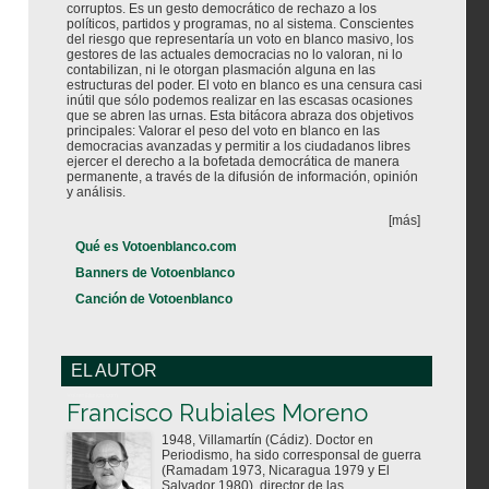
corruptos. Es un gesto democrático de rechazo a los
políticos, partidos y programas, no al sistema. Conscientes
del riesgo que representaría un voto en blanco masivo, los
gestores de las actuales democracias no lo valoran, ni lo
contabilizan, ni le otorgan plasmación alguna en las
estructuras del poder. El voto en blanco es una censura casi
inútil que sólo podemos realizar en las escasas ocasiones
que se abren las urnas. Esta bitácora abraza dos objetivos
principales: Valorar el peso del voto en blanco en las
democracias avanzadas y permitir a los ciudadanos libres
ejercer el derecho a la bofetada democrática de manera
permanente, a través de la difusión de información, opinión
y análisis.
[más]
Qué es Votoenblanco.com
Banners de Votoenblanco
Canción de Votoenblanco
EL AUTOR
Votoenblanco.com
Francisco Rubiales Moreno
1948, Villamartín (Cádiz). Doctor en
Periodismo, ha sido corresponsal de guerra
(Ramadam 1973, Nicaragua 1979 y El
Salvador 1980), director de las