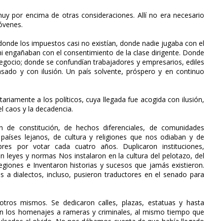
 muy por encima de otras consideraciones. Allí no era necesario
jóvenes.
donde los impuestos casi no existían, donde nadie jugaba con el
i engañaban con el consentimiento de la clase dirigente. Donde
negocio; donde se confundían trabajadores y empresarios, ediles
pasado y con ilusión. Un país solvente, próspero y en continuo
tariamente a los políticos, cuya llegada fue acogida con ilusión,
el caos y la decadencia.
 de constitución, de hechos diferenciales, de comunidades
aíses lejanos, de cultura y religiones que nos odiaban y de
es por votar cada cuatro años. Duplicaron instituciones,
leyes y normas Nos instalaron en la cultura del pelotazo, del
 regiones e Inventaron historias y sucesos que jamás existieron.
s a dialectos, incluso, pusieron traductores en el senado para
ros mismos. Se dedicaron calles, plazas, estatuas y hasta
aron los homenajes a rameras y criminales, al mismo tiempo que