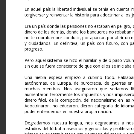
En aquel país la libertad individual se tenía en cuenta
tergiversar y reinventar la historia para adoctrinar a los 
Era un país donde las pensiones no estaban en peligro, 
dinero de los demás, donde los banqueros no robaban n
no te cobraban por conducir, por aparcar, por abrir un 
y ciudadanos. En definitiva, un país con futuro, con 
progreso.
Pero aquel sistema se hizo el harakiri y dejó paso volun
sin que se fuera consciente de que con ellos se iniciaba 
Una niebla espesa empezó a cubrirlo todo. Hablaban
autónomas, de Europa, de burocracia, de guerras en p
muchas mentiras. Nos aseguraron que seríamos libr
aumentaron ferozmente los impuestos y nos impusieron 
dinero fácil, de la corrupción, del nacionalismo en las
Adoctrinaron, no educaron, dieron categoría de idioma
poder entendernos en nuestra propia nación.
Degradamos nuestra lengua, nos degradamos a nosot
estadios del fútbol a asesinos y genocidas y prolifer