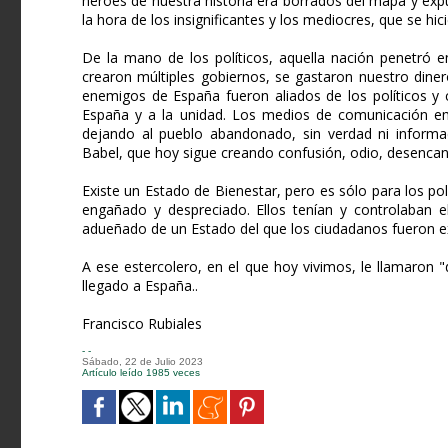
héroes de nuestra historia era borrados del mapa y ex
la hora de los insignificantes y los mediocres, que se hi
De la mano de los políticos, aquella nación penetró e
crearon múltiples gobiernos, se gastaron nuestro dine
enemigos de España fueron aliados de los políticos y 
España y a la unidad. Los medios de comunicación emp
dejando al pueblo abandonado, sin verdad ni informa
Babel, que hoy sigue creando confusión, odio, desenca
Existe un Estado de Bienestar, pero es sólo para los p
engañado y despreciado. Ellos tenían y controlaban el 
adueñado de un Estado del que los ciudadanos fueron e
A ese estercolero, en el que hoy vivimos, le llamaron
llegado a España..
Francisco Rubiales
- -
Sábado, 22 de Julio 2023
Artículo leído 1985 veces