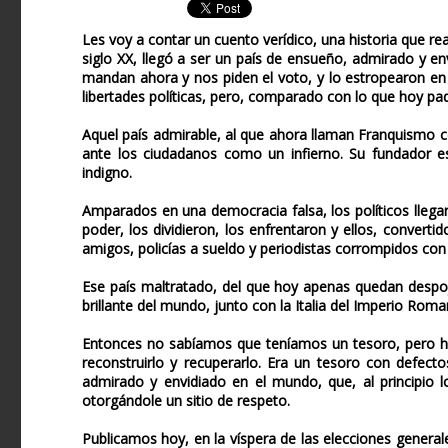
Les voy a contar un cuento verídico, una historia que r
siglo XX, llegó a ser un país de ensueño, admirado y en
mandan ahora y nos piden el voto, y lo estropearon en 
libertades políticas, pero, comparado con lo que hoy pa
Aquel país admirable, al que ahora llaman Franquismo 
ante los ciudadanos como un infierno. Su fundador e
indigno.
Amparados en una democracia falsa, los políticos llega
poder, los dividieron, los enfrentaron y ellos, converti
amigos, policías a sueldo y periodistas corrompidos con 
Ese país maltratado, del que hoy apenas quedan despoj
brillante del mundo, junto con la Italia del Imperio Roma
Entonces no sabíamos que teníamos un tesoro, pero h
reconstruirlo y recuperarlo. Era un tesoro con defecto
admirado y envidiado en el mundo, que, al principio l
otorgándole un sitio de respeto.
Publicamos hoy, en la víspera de las elecciones general