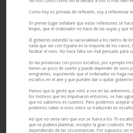
No nos contó como vio el debate a tres o más bien e
Como hoy es jornada de reflexión, voy a reflexionar en
En primer lugar señalaré que estas reflexiones se ha
limpio, que el ordenador no hace de las suyas y que e
El gobierno extendió la nacionalidad a los nietos de l
nada que ver con España en la mayoría de los casos, l
facilitar el voto. No hace falta ser mal pensado para s
En las provincias con pocos escaños, por ejemplo tres
tienen un poco de suerte y puede depender de unos p
emigrantes, suponiendo que el ordenador no haga na
escaños en el aire y que pueden dar o quitar gobierno
Pienso que la gente que votó a vox en las anteriores, 
los motivos que les impulsaron entonces, se han agr
que no sabemos es cuantos. Pero podemos aceptar s
podemos saber si esos votos se traducirán en escaños, 
Así que no sería raro que vox se fuera a los 70 escaño
que se pudiera plantear, excepto la gran coalición. P
dependiendo de las circunstancias. Por supuesto sin 