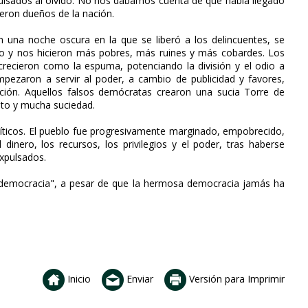
pulsados al olvido. No nos dábamos cuenta de que había llegado
cieron dueños de la nación.
n una noche oscura en la que se liberó a los delincuentes, se
ro y nos hicieron más pobres, más ruines y más cobardes. Los
crecieron como la espuma, potenciando la división y el odio a
ezaron a servir al poder, a cambio de publicidad y favores,
ción. Aquellos falsos demócratas crearon una sucia Torre de
nto y mucha suciedad.
olíticos. El pueblo fue progresivamente marginado, empobrecido,
dinero, los recursos, los privilegios y el poder, tras haberse
xpulsados.
 "democracia", a pesar de que la hermosa democracia jamás ha
Inicio
Enviar
Versión para Imprimir