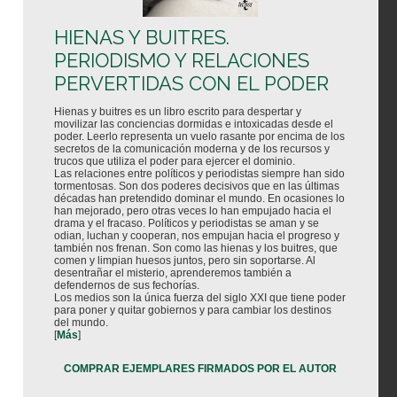
HIENAS Y BUITRES.
PERIODISMO Y RELACIONES
PERVERTIDAS CON EL PODER
Hienas y buitres es un libro escrito para despertar y
movilizar las conciencias dormidas e intoxicadas desde el
poder. Leerlo representa un vuelo rasante por encima de los
secretos de la comunicación moderna y de los recursos y
trucos que utiliza el poder para ejercer el dominio.
Las relaciones entre políticos y periodistas siempre han sido
tormentosas. Son dos poderes decisivos que en las últimas
décadas han pretendido dominar el mundo. En ocasiones lo
han mejorado, pero otras veces lo han empujado hacia el
drama y el fracaso. Políticos y periodistas se aman y se
odian, luchan y cooperan, nos empujan hacia el progreso y
también nos frenan. Son como las hienas y los buitres, que
comen y limpian huesos juntos, pero sin soportarse. Al
desentrañar el misterio, aprenderemos también a
defendernos de sus fechorías.
Los medios son la única fuerza del siglo XXI que tiene poder
para poner y quitar gobiernos y para cambiar los destinos
del mundo.
[
Más
]
COMPRAR EJEMPLARES FIRMADOS POR EL AUTOR