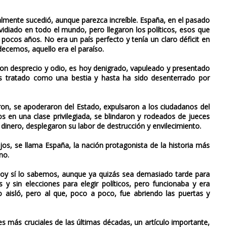
ealmente sucedió, aunque parezca increíble. España, en el pasado
vidiado en todo el mundo, pero llegaron los políticos, esos que
pocos años. No era un país perfecto y tenía un claro déficit en
decemos, aquello era el paraíso.
con desprecio y odio, es hoy denigrado, vapuleado y presentado
s tratado como una bestia y hasta ha sido desenterrado por
ron, se apoderaron del Estado, expulsaron a los ciudadanos del
dos en una clase privilegiada, se blindaron y rodeados de jueces
dinero, desplegaron su labor de destrucción y envilecimiento.
os, se llama España, la nación protagonista de la historia más
no.
oy sí lo sabemos, aunque ya quizás sea demasiado tarde para
s y sin elecciones para elegir políticos, pero funcionaba y era
o aisló, pero al que, poco a poco, fue abriendo las puertas y
es más cruciales de las últimas décadas, un artículo importante,