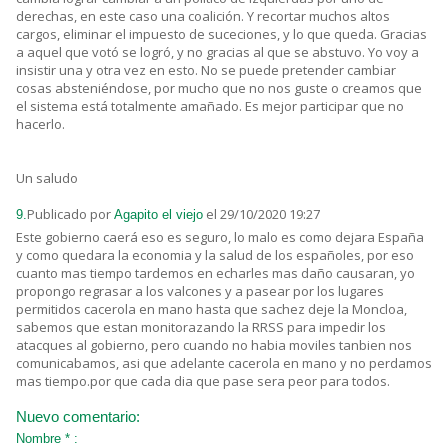
derechas, en este caso una coalición. Y recortar muchos altos
cargos, eliminar el impuesto de suceciones, y lo que queda. Gracias
a aquel que votó se logró, y no gracias al que se abstuvo. Yo voy a
insistir una y otra vez en esto. No se puede pretender cambiar
cosas absteniéndose, por mucho que no nos guste o creamos que
el sistema está totalmente amañado. Es mejor participar que no
hacerlo.
Un saludo
Publicado por
el 29/10/2020 19:27
9.
Agapito el viejo
Este gobierno caerá eso es seguro, lo malo es como dejara España
y como quedara la economia y la salud de los españoles, por eso
cuanto mas tiempo tardemos en echarles mas daño causaran, yo
propongo regrasar a los valcones y a pasear por los lugares
permitidos cacerola en mano hasta que sachez deje la Moncloa,
sabemos que estan monitorazando la RRSS para impedir los
atacques al gobierno, pero cuando no habia moviles tanbien nos
comunicabamos, asi que adelante cacerola en mano y no perdamos
mas tiempo.por que cada dia que pase sera peor para todos.
Nuevo comentario:
Nombre * :