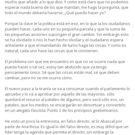
mucho que añadir a lo que dice. Y como está claro que no podemos
esperar nada bueno de los que mandan, me hago la pregunta, que
todo el mundo debería hacerse, ¿Qué puedo hacer yo?
Porque la clave le la política está en eso, en lo que la los ciudadanos
pueden hacer, cada uno en su pequeña parcela y que la suma de
las pequeñas acciones supongan el gran cambio. Sin embargo esto
se ha olvidado o nos lo han hecho olvidar y el ciudadano espera
anhelante a que el mandamás de turno haga las cosas. Y como es
natural, cada uno hace las cosas que le convienen.
El problema con que me encuentro es que no se ocurre nada que
pueda hacer o tal vez, estoy tan abducido que ya tengo
pensamiento único. Sé que las cosas están mal, sé que deben
cambiar, pero no se me ocurre cómo.
El nuevo paso a la tiranía se va a consumar cuando el parlamento lo
apruebe y lo va a aprobar por aquello de las mayorías. sólo
quedará el recurso al pataleo de algunos, pero será sólo eso, un
pataleo, que los medios se encargarán en desvirtuar y convertirlo
en un alegato fascista. Punto 2 de los principios goebelsianos.
He visto un poco la entrevista, en falso directo, al Sr Abascal por
parte de Ana Rosa. Es igual lo del falso directo, es muy difícil que un
líder tenga la agenda que permita el directo, sin embargo la