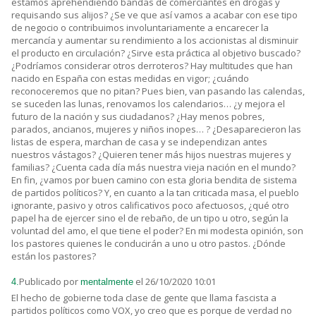
estamos aprehendiendo bandas de comerciantes en drogas y
requisando sus alijos? ¿Se ve que así vamos a acabar con ese tipo
de negocio o contribuimos involuntariamente a encarecer la
mercancía y aumentar su rendimiento a los accionistas al disminuir
el producto en circulación? ¿Sirve esta práctica al objetivo buscado?
¿Podríamos considerar otros derroteros? Hay multitudes que han
nacido en España con estas medidas en vigor; ¿cuándo
reconoceremos que no pitan? Pues bien, van pasando las calendas,
se suceden las lunas, renovamos los calendarios… ¿y mejora el
futuro de la nación y sus ciudadanos? ¿Hay menos pobres,
parados, ancianos, mujeres y niños inopes… ? ¿Desaparecieron las
listas de espera, marchan de casa y se independizan antes
nuestros vástagos? ¿Quieren tener más hijos nuestras mujeres y
familias? ¿Cuenta cada día más nuestra vieja nación en el mundo?
En fin, ¿vamos por buen camino con esta gloria bendita de sistema
de partidos políticos? Y, en cuanto a la tan criticada masa, el pueblo
ignorante, pasivo y otros calificativos poco afectuosos, ¿qué otro
papel ha de ejercer sino el de rebaño, de un tipo u otro, según la
voluntad del amo, el que tiene el poder? En mi modesta opinión, son
los pastores quienes le conducirán a uno u otro pastos. ¿Dónde
están los pastores?
Publicado por
el 26/10/2020 10:01
4.
mentalmente
El hecho de gobierne toda clase de gente que llama fascista a
partidos políticos como VOX, yo creo que es porque de verdad no