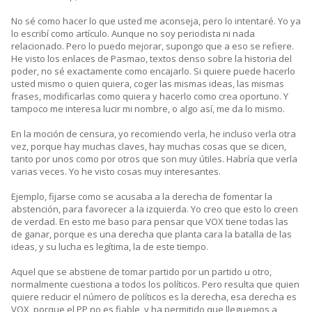
No sé como hacer lo que usted me aconseja, pero lo intentaré. Yo ya
lo escribí como artículo. Aunque no soy periodista ni nada
relacionado. Pero lo puedo mejorar, supongo que a eso se refiere.
He visto los enlaces de Pasmao, textos denso sobre la historia del
poder, no sé exactamente como encajarlo. Si quiere puede hacerlo
usted mismo o quien quiera, coger las mismas ideas, las mismas
frases, modificarlas como quiera y hacerlo como crea oportuno. Y
tampoco me interesa lucir mi nombre, o algo así, me da lo mismo.
En la moción de censura, yo recomiendo verla, he incluso verla otra
vez, porque hay muchas claves, hay muchas cosas que se dicen,
tanto por unos como por otros que son muy útiles. Habría que verla
varias veces. Yo he visto cosas muy interesantes.
Ejemplo, fijarse como se acusaba a la derecha de fomentar la
abstención, para favorecer a la izquierda. Yo creo que esto lo creen
de verdad. En esto me baso para pensar que VOX tiene todas las
de ganar, porque es una derecha que planta cara la batalla de las
ideas, y su lucha es legítima, la de este tiempo.
Aquel que se abstiene de tomar partido por un partido u otro,
normalmente cuestiona a todos los políticos. Pero resulta que quien
quiere reducir el número de políticos es la derecha, esa derecha es
VOX, porque el PP no es fiable, y ha permitido que lleguemos a