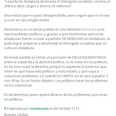
"La Junta de Andalucía desmonta el chiringuito socialista: recorta un
20% los altos cargos y ahorra ¡15 millones!"
Una noticia que no pasó desapercibida, pero seguro que no la vais
a a ver en casi ningún medio.
Abstenerse es no tomar partido en una decisión f-o-r-z-o-s-a de
representantes políticos, y gracias a que muchisimas personas
andaluzas fueron a votar a partidos DE DERECHAS en Andalucía, se
pudo lograr empezar a desmontar el chiringuito socialista que se
sufre en Andalucía.
No tomar partido es tomar una posición de FALSA EQUIDISTANCIA
entre la izquierda y la derecha política. Si no crees en los políticos,
es forzoso votar la derecha, porque la izquierda la votan los que
creen en que haya más políticos y más estado, y que vaya a
solucionar problemas. Lo cual NO ES CIERTO, en el caso español. Y
son cifras. Es un hecho objetivo. Los políticos crean los problemas
no los solucionan.
Es de derechas quien quiere librarse de los problemas que crean
los políticos.
Publicado por
el 26/10/2020 17:13
8.
mentalmente
Buenas vanlop,