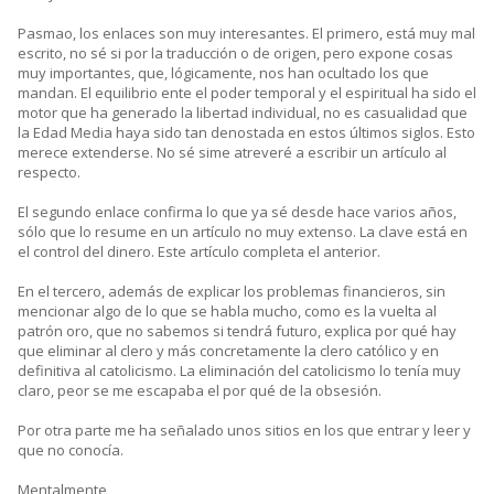
Pasmao, los enlaces son muy interesantes. El primero, está muy mal
escrito, no sé si por la traducción o de origen, pero expone cosas
muy importantes, que, lógicamente, nos han ocultado los que
mandan. El equilibrio ente el poder temporal y el espiritual ha sido el
motor que ha generado la libertad individual, no es casualidad que
la Edad Media haya sido tan denostada en estos últimos siglos. Esto
merece extenderse. No sé sime atreveré a escribir un artículo al
respecto.
El segundo enlace confirma lo que ya sé desde hace varios años,
sólo que lo resume en un artículo no muy extenso. La clave está en
el control del dinero. Este artículo completa el anterior.
En el tercero, además de explicar los problemas financieros, sin
mencionar algo de lo que se habla mucho, como es la vuelta al
patrón oro, que no sabemos si tendrá futuro, explica por qué hay
que eliminar al clero y más concretamente la clero católico y en
definitiva al catolicismo. La eliminación del catolicismo lo tenía muy
claro, peor se me escapaba el por qué de la obsesión.
Por otra parte me ha señalado unos sitios en los que entrar y leer y
que no conocía.
Mentalmente