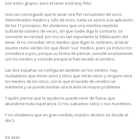
son estos grupos. pero el lanar está muy feliz.
Una vez conseguido que le lanar sea fiel consumidor de unos
determinados medios y sólo de esos, nada se opone a la aplicación
de los 11 principios. No olvidemos que una mentira repetida
suficiente número de veces, sin que nadie diga lo contrario, se
convierte en verdad. por eso es tan importante la fidelización del
lanar. Al no consultar otros medios que digan lo contrario, el lanar
asume como verdes los que dicen 'sus' medios, pues ya incluso los
considera suyos, porque su forma de pensar coincide exactamente
con los medios y coincide porque le han lavado el cerebro.
Las dos españas se configuran también en los medios. Hay
ciudadanos que miran unos y otros que miran otros y ninguno mira
los medios de los otros, con lo que el lavado de cerebro se
mantiene y se puede montar una tiranía sin mayor problema.
Y quién piense que la ayuda no puede venir de fuera, que
abandone toda esperanza. O nos salvamos solos o nos hundimos.
Y no olvidemos que en gran medida, nuestro destino se decide el
día 3.
De ayer.