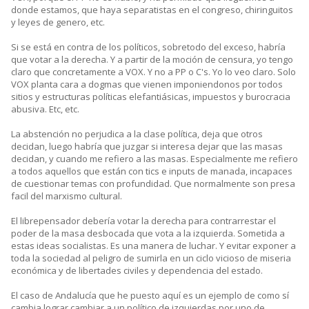
donde estamos, que haya separatistas en el congreso, chiringuitos
y leyes de genero, etc.
Si se está en contra de los políticos, sobretodo del exceso, habría
que votar a la derecha. Y a partir de la moción de censura, yo tengo
claro que concretamente a VOX. Y no a PP o C's. Yo lo veo claro. Solo
VOX planta cara a dogmas que vienen imponiendonos por todos
sitios y estructuras políticas elefantiásicas, impuestos y burocracia
abusiva. Etc, etc.
La abstención no perjudica a la clase política, deja que otros
decidan, luego habría que juzgar si interesa dejar que las masas
decidan, y cuando me refiero a las masas. Especialmente me refiero
a todos aquellos que están con tics e inputs de manada, incapaces
de cuestionar temas con profundidad. Que normalmente son presa
facil del marxismo cultural.
El librepensador debería votar la derecha para contrarrestar el
poder de la masa desbocada que vota a la izquierda. Sometida a
estas ideas socialistas. Es una manera de luchar. Y evitar exponer a
toda la sociedad al peligro de sumirla en un ciclo vicioso de miseria
económica y de libertades civiles y dependencia del estado.
El caso de Andalucía que he puesto aquí es un ejemplo de como sí
cambia lograr cambiar a un político de izquierdas por uno de