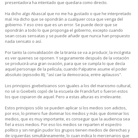
presentadora ha intentado que quedara como directo.
Ha dicho algo Abascal que no me ha gustado o que he interpretado
mal. Ha dicho que se opondrán a cualquier cosa que venga del
gobierno. Y eso creo que es un error. Se puede decir que se
opondrán a todo lo que proponga el gobierno, excepto cuando
sean cosas sensatas y se puede añadir que nunca han propuesto
nada sensato o así.
Por tanto la convalidación de la tiranía se va a producir, la incógnita
es ver quienes se oponen. Y seguramente después de la votación
se producirá una gran ovación, para que se cumpla lo que decía
aquel personaje de la película, cuando Palpatine asume el poder
absoluto (episodio III), "así cae la democracia, entre aplausos".
Los principios goebelsianos son iguales a los del marxismo cultural,
no sé si Goebels copió de la escuela de Franckfurt o fueron estos
los que copiaron de aquel. Pero a estas alturas es irrelevante.
Estos principios sólo se pueden aplicar si los medios son adictos,
por eso, lo primero fue dominar los medios y más que dominar los
medios, que es muy importante, es conseguir que la audiencia sea
fiel a esos medios. Por eso los medios se reparten el espectro
político y sin ningún pudor los grupos tienen medios de derechas y
de izquierdas simultáneamente, lo cuan indica lo mercenarios que