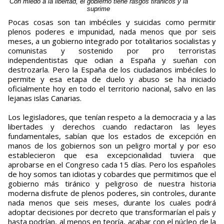
Con miedo a la libertad, el gobierno tiene rasgos tiránicos y la
suprime
Pocas cosas son tan imbéciles y suicidas como permitir
plenos poderes e impunidad, nada menos que por seis
meses, a un gobierno integrado por totalitarios socialistas y
comunistas y sostenido por pro terroristas
independentistas que odian a España y sueñan con
destrozarla. Pero la España de los ciudadanos imbéciles lo
permite y esa etapa de duelo y abuso se ha iniciado
oficialmente hoy en todo el territorio nacional, salvo en las
lejanas islas Canarias.
Los legisladores, que tenían respeto a la democracia y a las
libertades y derechos cuando redactaron las leyes
fundamentales, sabían que los estados de excepción en
manos de los gobiernos son un peligro mortal y por eso
establecieron que esa excepcionalidad tuviera que
aprobarse en el Congreso cada 15 días. Pero los españoles
de hoy somos tan idiotas y cobardes que permitimos que el
gobierno más tiránico y peligroso de nuestra historia
moderna disfrute de plenos poderes, sin controles, durante
nada menos que seis meses, durante los cuales podrá
adoptar decisiones por decreto que transformarían el país y
hasta podrían, al menos en teoría, acabar con el núcleo de la