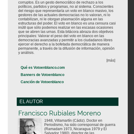
corruptos. Es un gesto democrático de rechazo a los
políticos, partidos y programas, no al sistema. Conscientes
del riesgo que representaría un voto en blanco masivo, los
gestores de las actuales democracias no lo valoran, ni lo
contabilizan, ni le otorgan plasmación alguna en las
estructuras del poder. El voto en blanco es una censura casi
inútil que sólo podemos realizar en las escasas ocasiones
que se abren las urnas. Esta bitácora abraza dos objetivos
principales: Valorar el peso del voto en blanco en las
democracias avanzadas y permitir a los ciudadanos libres
ejercer el derecho a la bofetada democrática de manera
permanente, a través de la difusión de información, opinión
y análisis.
[más]
Qué es Votoenblanco.com
Banners de Votoenblanco
Canción de Votoenblanco
EL AUTOR
Votoenblanco.com
Francisco Rubiales Moreno
1948, Villamartín (Cádiz). Doctor en
Periodismo, ha sido corresponsal de guerra
(Ramadam 1973, Nicaragua 1979 y El
Salvador 1980), director de las