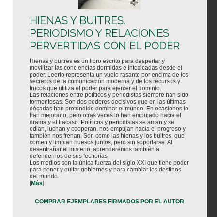
HIENAS Y BUITRES.
PERIODISMO Y RELACIONES
PERVERTIDAS CON EL PODER
Hienas y buitres es un libro escrito para despertar y
movilizar las conciencias dormidas e intoxicadas desde el
poder. Leerlo representa un vuelo rasante por encima de los
secretos de la comunicación moderna y de los recursos y
trucos que utiliza el poder para ejercer el dominio.
Las relaciones entre políticos y periodistas siempre han sido
tormentosas. Son dos poderes decisivos que en las últimas
décadas han pretendido dominar el mundo. En ocasiones lo
han mejorado, pero otras veces lo han empujado hacia el
drama y el fracaso. Políticos y periodistas se aman y se
odian, luchan y cooperan, nos empujan hacia el progreso y
también nos frenan. Son como las hienas y los buitres, que
comen y limpian huesos juntos, pero sin soportarse. Al
desentrañar el misterio, aprenderemos también a
defendernos de sus fechorías.
Los medios son la única fuerza del siglo XXI que tiene poder
para poner y quitar gobiernos y para cambiar los destinos
del mundo.
[
Más
]
COMPRAR EJEMPLARES FIRMADOS POR EL AUTOR