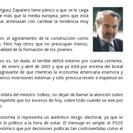
ríguez Zapatero tiene pánico a que se le caiga
te más que la media europea, pero que está
 que amenazan con cambiar la tendencia muy
n: el agotamiento de la construcción como
ción. Pero hay otros que no preocupan menos,
alidad de la formación de los jóvenes.
es, sin duda, el terrible déficit exterior por cuenta corriente,
 de enero y abril de 2005 y que ya está por encima del brutal
l agravante de que mientras la economía americana enamora y
menos inversiones externas y sólo prevoca recelo e inquietud en
órbita del ministro Solbes, no dejan de llamar la atención sobre
repetirle que los excesos de hoy, sobre todo cuando se vive por
o.
nomía sí representa un auténtico riesgo electoral, ya que lo
o político a la hora de votar. El mensaje es simple: el PSOE
onómico que por decisiones políticas tan controvertidas como el