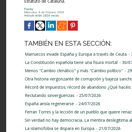
Estatuto de Cataluña.
Franky
Miércoles, 8 de Febrero 2006
Artículo leído 1924 veces
TAMBIÉN EN ESTA SECCIÓN:
Marruecos invade España y Europa a través de Ceuta
-
La Constitución española tiene una fisura mortal
- 30/0
Menos "Cambio climático" y más "Cambio político"
- 2
Otra historia vergonzante de corrupción y bajeza sanchi
Récord de impuestos; récord de abandono ¿Qué hacéis 
Reclutando sinvergüenzas
- 25/07/2026
España ansía regenerarse
- 24/07/2026
Ferran Torres y la lección de un pueblo que quiere renace
Sin verdad no hay democracia. La mentira deslegitima a
La islamofobia se dispara en Europa
- 21/07/2026