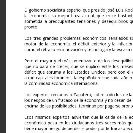
El gobierno socialista español que preside José Luis Rod
la economía, su mejor baza actual, que crece bastan
sometida a preocupantes tensiones y desequilibrios
pronto.
Los tres grandes problemas económicos señalados so
motor de la economía, el déficit exterior y la infla
como el retraso en innovación y tecnología y la escasa c
Pero el mayor y el más amenazante de los desequilibrios 
que no para de crecer, que se duplicó entre los meses
déficit que abruma a los Estados Unidos, pero con e
atrae capitales foráneos, la española recibe cada año 
la comunidad económica internacional.
Los expertos cercanos a Zapatero, sobre todo los de la 
los riesgos de un fracaso de la economía y no cesan de 
encima de las posibilidades, terminan por pagarse pront
Esos mismos expertos advierten que la caida de la eco
económico pesa en los ciudadanos tres veces más que l
tiene mayor riesgo de perder el poder por le fracaso ec