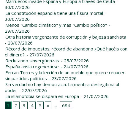
Marruecos invade España y Europa a través de Ceuta
-
30/07/2026
La Constitución española tiene una fisura mortal
-
30/07/2026
Menos "Cambio climático" y más "Cambio político"
-
29/07/2026
Otra historia vergonzante de corrupción y bajeza sanchista
- 28/07/2026
Récord de impuestos; récord de abandono ¿Qué hacéis con
el dinero?
- 27/07/2026
Reclutando sinvergüenzas
- 25/07/2026
España ansía regenerarse
- 24/07/2026
Ferran Torres y la lección de un pueblo que quiere renacer
sin partidos políticos
- 23/07/2026
Sin verdad no hay democracia. La mentira deslegitima al
poder
- 22/07/2026
La islamofobia se dispara en Europa
- 21/07/2026
1
2
3
4
5
»
...
684