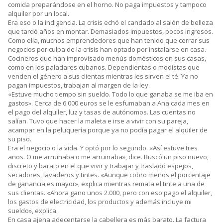
comida preparándose en el horno. No paga impuestos y tampoco
alquiler por un local.
Era eso o la indigencia. La crisis echó el candado al salón de belleza
que tardó años en montar. Demasiados impuestos, pocos ingresos.
Como ella, muchos emprendedores que han tenido que cerrar sus
negocios por culpa de la crisis han optado por instalarse en casa.
Cocineros que han improvisado menús domésticos en sus casas,
como en los paladares cubanos. Dependientas o modistas que
venden el género a sus clientas mientras les sirven el té. Ya no
pagan impuestos, trabajan al margen de la ley.
«Estuve mucho tiempo sin sueldo. Todo lo que ganaba se me iba en
gastos». Cerca de 6.000 euros se le esfumaban a Ana cada mes en
el pago del alquiler, luz y tasas de autónomos. Las cuentas no
salían. Tuvo que hacer la maleta e irse a vivir con su pareja,
acampar en la peluquería porque ya no podía pagar el alquiler de
su piso.
Era el negocio o la vida. Y optó por lo segundo. «Así estuve tres
años. O me arruinaba o me arruinaba», dice. Buscó un piso nuevo,
discreto y barato en el que vivir y trabajar y trasladó espejos,
secadores, lavaderos y tintes. «Aunque cobro menos el porcentaje
de ganancia es mayor», explica mientras remata el tinte a una de
sus clientas. «Ahora gano unos 2.000, pero con eso pago el alquiler,
los gastos de electricidad, los productos y además incluye mi
sueldo», explica.
En casa ajena adecentarse la cabellera es más barato. La factura