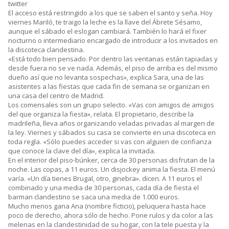
twitter
El acceso está restringido a los que se saben el santo y seña. Hoy
viernes Mariló, te traigo la leche es la llave del Ábrete Sésamo,
aunque el sábado el eslogan cambiará. También lo hará el fixer
nocturno o intermediario encargado de introducir a los invitados en
la discoteca clandestina.
«Está todo bien pensado. Por dentro las ventanas están tapiadas y
desde fuera no se ve nada. Además, el piso de arriba es del mismo
dueño así que no levanta sospechas», explica Sara, una de las
asistentes a las fiestas que cada fin de semana se organizan en
una casa del centro de Madrid.
Los comensales son un grupo selecto. «Vas con amigos de amigos
del que organiza la fiesta», relata. El propietario, describe la
madrileña, lleva años organizando veladas privadas al margen de
la ley. Viernes y sábados su casa se convierte en una discoteca en
toda regla. «Sólo puedes acceder si vas con alguien de confianza
que conoce la clave del día», explica la invitada.
En el interior del piso-búnker, cerca de 30 personas disfrutan de la
noche. Las copas, a 11 euros. Un disjockey anima la fiesta. El menú
varía. «Un día tienes Brugal, otro, ginebra». dicen. A 11 euros el
combinado y una media de 30 personas, cada día de fiesta el
barman clandestino se saca una media de 1.000 euros.
Mucho menos gana Ana (nombre ficticio), peluquera hasta hace
poco de derecho, ahora sólo de hecho. Pone rulos y da color a las
melenas en la clandestinidad de su hogar, con la tele puesta y la