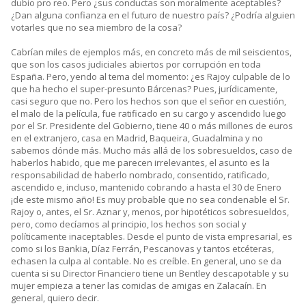
dubio pro reo. Pero ¿sus conductas son moralmente aceptables?
¿Dan alguna confianza en el futuro de nuestro país? ¿Podría alguien
votarles que no sea miembro de la cosa?
Cabrían miles de ejemplos más, en concreto más de mil seiscientos,
que son los casos judiciales abiertos por corrupción en toda
España. Pero, yendo al tema del momento: ¿es Rajoy culpable de lo
que ha hecho el super-presunto Bárcenas? Pues, jurídicamente,
casi seguro que no. Pero los hechos son que el señor en cuestión,
el malo de la película, fue ratificado en su cargo y ascendido luego
por el Sr. Presidente del Gobierno, tiene 40 o más millones de euros
en el extranjero, casa en Madrid, Baqueira, Guadalmina y no
sabemos dónde más. Mucho más allá de los sobresueldos, caso de
haberlos habido, que me parecen irrelevantes, el asunto es la
responsabilidad de haberlo nombrado, consentido, ratificado,
ascendido e, incluso, mantenido cobrando a hasta el 30 de Enero
¡de este mismo año! Es muy probable que no sea condenable el Sr.
Rajoy o, antes, el Sr. Aznar y, menos, por hipotéticos sobresueldos,
pero, como decíamos al principio, los hechos son social y
políticamente inaceptables. Desde el punto de vista empresarial, es
como si los Bankia, Díaz Ferrán, Pescanovas y tantos etcéteras,
echasen la culpa al contable. No es creíble. En general, uno se da
cuenta si su Director Financiero tiene un Bentley descapotable y su
mujer empieza a tener las comidas de amigas en Zalacaín. En
general, quiero decir.