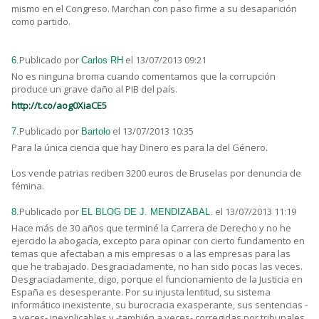
mismo en el Congreso. Marchan con paso firme a su desaparición
como partido.
Publicado por
el 13/07/2013 09:21
6.
Carlos RH
No es ninguna broma cuando comentamos que la corrupción
produce un grave daño al PIB del país.
http://t.co/aog0XiaCE5
Publicado por
el 13/07/2013 10:35
7.
Bartolo
Para la única ciencia que hay Dinero es para la del Género.
Los vende patrias reciben 3200 euros de Bruselas por denuncia de
fémina.
Publicado por
el 13/07/2013 11:19
8.
EL BLOG DE J. MENDIZABAL.
Hace más de 30 años que terminé la Carrera de Derecho y no he
ejercido la abogacía, excepto para opinar con cierto fundamento en
temas que afectaban a mis empresas o a las empresas para las
que he trabajado. Desgraciadamente, no han sido pocas las veces.
Desgraciadamente, digo, porque el funcionamiento de la Justicia en
España es desesperante. Por su injusta lentitud, su sistema
informático inexistente, su burocracia exasperante, sus sentencias -
a veces- inexplicables y -también a veces- corregidas por tribunales