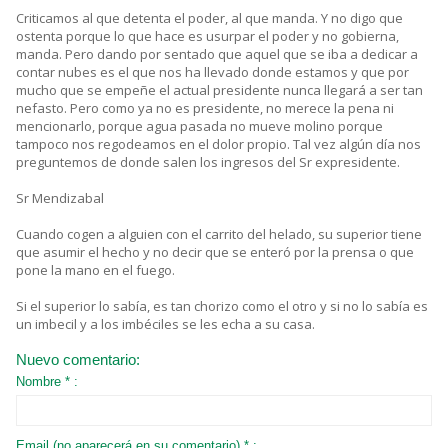
Criticamos al que detenta el poder, al que manda. Y no digo que
ostenta porque lo que hace es usurpar el poder y no gobierna,
manda. Pero dando por sentado que aquel que se iba a dedicar a
contar nubes es el que nos ha llevado donde estamos y que por
mucho que se empeñe el actual presidente nunca llegará a ser tan
nefasto. Pero como ya no es presidente, no merece la pena ni
mencionarlo, porque agua pasada no mueve molino porque
tampoco nos regodeamos en el dolor propio. Tal vez algún día nos
preguntemos de donde salen los ingresos del Sr expresidente.
Sr Mendizabal
Cuando cogen a alguien con el carrito del helado, su superior tiene
que asumir el hecho y no decir que se enteró por la prensa o que
pone la mano en el fuego.
Si el superior lo sabía, es tan chorizo como el otro y si no lo sabía es
un imbecil y a los imbéciles se les echa a su casa.
Nuevo comentario:
Nombre * :
Email (no aparecerá en su comentario) * :