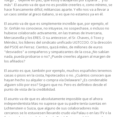
fuego", "déjeme en paz, que estoy trabajando por España", "y tu
más". El asunto va de que no es posible creerles o, como mínimo, se
hace francamente difícil, militancias aparte. Y ello nos va a llevar a
un caos similar al greco italiano, si es que no estamos ya en él.
El asunto va de que es simplemente increíble que, por ejemplo, el
Sr. Griñán no conociese, no intuyese, no sospechase, o incluso no
hubiese colaborado activamente, en las tramas de Invercaria,
Mercasevilla y los ERES. O su antecesor, el Sr. Chaves, ó Toxo y
Méndez, los líderes del sindicato unificado UGTCCOO. O la dirección
del PSOE en Ferraz. Cientos, quizá miles, de millones de euros
"desviados" a compañeros y simpatizantes de la cosa ¿No sabían
nada, pueda probarse o no? ¿Puede creerles alguien al margen de
los afiliados?
El asunto es que, también por ejemplo, muchos españoles tenemos
casas o pisos en la costa, hipotecados o no. ¿Cuántos conocen que
hayan hecho su alquiler o compra vía Delaware? ¿Es condenable
alguien sólo por eso? Seguro que no. Pero es definitivo desde el
punto de vista de la credibilidad.
El asunto va de que es absolutamente imposible que el ahora
independentista Mas no supiese que su padre tenía cuentas en
Lichtenstein o Suiza, que alguno de sus colaboradores más
cercanos se lo estuviesen llevando crudo vía Palau o en las ITV o la