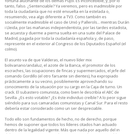
fortuna alucinante de los demás Pujol. Es inconcebible, y, por lo
tanto, falso. ¿Sentenciable? Ya veremos, pero es inadmisible por
toda la ciudadanía que no esté envuelta en la estelada o,
resumiendo, vea algo diferente a TV3. Como también es
socialmente inadmisible el caso de Unió y Pallerols... mientras Durán
i Lleida, por las mañanas independentista, por las tardes estadista,
se acuesta y duerme a pierna suelta en una suite del Palace de
Madrid, pagada por toda la ciudadanía española y, de paso,
represente en el exterior al Congreso de los Diputados Español (el
colmo).
El asunto va de que Valderas, el nuevo líder mix
bolivariano/andaluz, el azote de la Banca, el promotor de los
escraches, las ocupaciones de fincas y supermercados, el jefe del
comando Gordillo (el otro farsante sin dientes), ha expropiado
prácticamente a su vecino, posiblemente aprovechando su
conocimiento de la situación por su cargo en la Caja de turno. Un
crack. El subastero comunista, como bien le describía el ABC de
Sevilla. ¿Es esto votable? ¿Es éste individuo creíble? A lo peor sigue
siéndolo para sus camaradas comunistas y Canal Sur. Para el resto
debería estar considerado como un ser despreciable.
Todo ello son fundamentos de hecho, no de derecho, porque
hemos de suponer que todos los líderes citados han actuado
dentro de la legalidad vigente. Más que nada por aquello del in