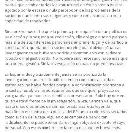
habría que cambiar todas las estructuras de éste sistema político
agotado por la escasa o nula percepción de los problemas de la
sociedad que tienen sus dirigentes y como consecuencia la nula
capacidad de resolverlos.
Siempre hemos dicho que la primera preocupación de un político es
su elección y la segunda su reelección, ello obliga a que no piensen
más allá de sus intereses personales en primer lugar y de partido a
continuación, quedando la sociedad relegada al olvido ¿Cuantas
investigaciones se hubieran podido salvar tan solo con el dinero
robado o mal gestionado? No hubiera sido necesario nada más que
una buena gestión. Sin la investigación un país no puede avanzar.
En España, desgraciadamente jamás se ha priorizado la
investigación, nuestros cientificos tenían como única salida el
extranjero, no había fondos porque la Administración priorizaba a
la casta y las obras faraónicas antes que cualquier proyecto de
vanguardia que nuestros cientificos presentaran. Solo hay que ver
quien está al frente de la investigación, la Sra. Carmen Vela, que
hasta unos dias antes de ser nombrada aparecía leyendo
manifiesto en contra de la política del PP junto a colectivos sectarios
como el clan de la ceja. Alguien que cambia de bando tan
radicalmente no puede tener claro ningún objetivo excepto el suyo
personal. Con estos mimbres en la cesta no cabe un huevo más.