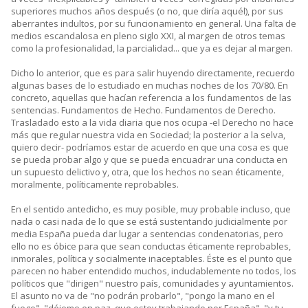
superiores muchos años después (o no, que diría aquél), por sus
aberrantes indultos, por su funcionamiento en general. Una falta de
medios escandalosa en pleno siglo XXI, al margen de otros temas
como la profesionalidad, la parcialidad... que ya es dejar al margen.
Dicho lo anterior, que es para salir huyendo directamente, recuerdo
algunas bases de lo estudiado en muchas noches de los 70/80. En
concreto, aquellas que hacían referencia a los fundamentos de las
sentencias. Fundamentos de Hecho. Fundamentos de Derecho.
Trasladado esto a la vida diaria que nos ocupa -el Derecho no hace
más que regular nuestra vida en Sociedad; la posterior a la selva,
quiero decir- podríamos estar de acuerdo en que una cosa es que
se pueda probar algo y que se pueda encuadrar una conducta en
un supuesto delictivo y, otra, que los hechos no sean éticamente,
moralmente, políticamente reprobables.
En el sentido antedicho, es muy posible, muy probable incluso, que
nada o casi nada de lo que se está sustentando judicialmente por
media España pueda dar lugar a sentencias condenatorias, pero
ello no es óbice para que sean conductas éticamente reprobables,
inmorales, política y socialmente inaceptables. Éste es el punto que
parecen no haber entendido muchos, indudablemente no todos, los
políticos que "dirigen" nuestro país, comunidades y ayuntamientos.
El asunto no va de "no podrán probarlo", "pongo la mano en el