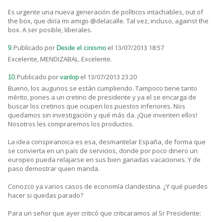
Es urgente una nueva generación de políticos intachables, out of
the box, que diría mi amigo @delacalle. Tal vez, incluso, against the
box. A ser posible, liberales.
Publicado por
el 13/07/2013 18:57
9.
Desde el cinismo
Excelente, MENDIZABAL. Excelente.
Publicado por
el 13/07/2013 23:20
10.
vanlop
Bueno, los augurios se están cumpliendo. Tampoco tiene tanto
mérito, pones a un cretino de presidente y ya el se encarga de
buscar los cretinos que ocupen los puestos inferiores. Nos
quedamos sin investigación y qué más da. ¡Que inventen ellos!
Nosotros les compraremos los productos.
La idea conspiranoica es esa, desmantelar España, de forma que
se convierta en un país de servicios, donde por poco dinero un
europeo pueda relajarse en sus bien ganadas vacaciones. Y de
paso demostrar quien manda.
Conozco ya varios casos de economía clandestina. ¿Y qué puedes
hacer si quedas parado?
Para un señor que ayer criticó que criticaramos al Sr Presidente: