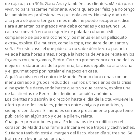
de caja baja un 30%. Gana Ana y también sus clientes. «Me da para
vivir, no para hacerme millonaria. Ahora quiero ser feliz, ya no tengo
las ambiciones profesionales que tenía antes. No estoy dada de
alta pero sé que si tengo un mes malo me puedo recuperar», dice.
Para aumentar los ingresos Ana daba comidas y desayunos. Su
casa se convirtió en una especie de paladar cubano. «Mi
compañero de piso era cocinero y los menús eran un pellizquito
extra», explica. El almuerzo, como la copa, requiere de un santo y
seña. En este caso, el que pide cita no sabe dónde va a pasar la
velada hasta horas antes. Porque la historia de Ana se repite en los
fogones con, pongamos, Pedro. Carrera prometedora en uno de los
mejores restaurantes de la periferia, la crisis sepultó su alta cocina
y el gourmet optó por instalar el negocio en casa.
Alquiló un piso en el centro de Madrid. Pronto dará cenas con un
menú cerrado a grupos reducidos. «En los últimos años de la crisis
el negocio fue decayendo hasta que tuvo que cerrar», explica una
de las clientas de Pedro, de identidad también anónima.
Los clientes no sabrán la dirección hasta el día de la cita. «Mueve la
oferta por redes sociales, primero entre amigos y conocidos, y
siempre con claves. El menú es cerrado precisamente porque teme
publicarlo en algún sitio y que le pillen», relata.
Cualquier precaución es poca. En los bajos de un edificio en el
corazón de Madrid una familia africana vende trapos y cachivaches.
Su tienda también está al margen del fisco. Abren día sí, tres no. Se
trata de no levantar sospechas.