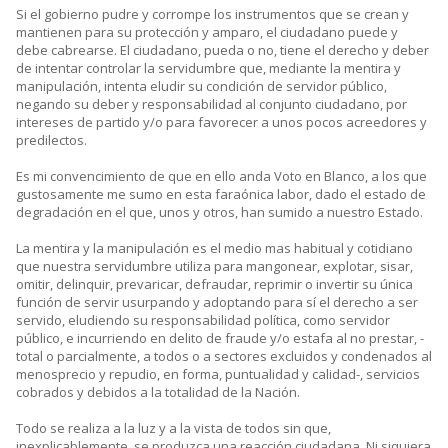
Si el gobierno pudre y corrompe los instrumentos que se crean y
mantienen para su protección y amparo, el ciudadano puede y
debe cabrearse. El ciudadano, pueda o no, tiene el derecho y deber
de intentar controlar la servidumbre que, mediante la mentira y
manipulación, intenta eludir su condición de servidor público,
negando su deber y responsabilidad al conjunto ciudadano, por
intereses de partido y/o para favorecer a unos pocos acreedores y
predilectos.
Es mi convencimiento de que en ello anda Voto en Blanco, a los que
gustosamente me sumo en esta faraónica labor, dado el estado de
degradación en el que, unos y otros, han sumido a nuestro Estado.
La mentira y la manipulación es el medio mas habitual y cotidiano
que nuestra servidumbre utiliza para mangonear, explotar, sisar,
omitir, delinquir, prevaricar, defraudar, reprimir o invertir su única
función de servir usurpando y adoptando para sí el derecho a ser
servido, eludiendo su responsabilidad política, como servidor
público, e incurriendo en delito de fraude y/o estafa al no prestar, -
total o parcialmente, a todos o a sectores excluidos y condenados al
menosprecio y repudio, en forma, puntualidad y calidad-, servicios
cobrados y debidos a la totalidad de la Nación.
Todo se realiza a la luz y a la vista de todos sin que,
inexplicablemente, se produzca una reacción ciudadana. Ni siquiera