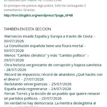
Publicado por
el 16/11/2005 23:40
5.
Tron
En principio me parece algo pobre. Sólo he conseguido 3
comentarios. Gracias.
http://tron.blogdns.org/wordpress/?page_id=68
TAMBIÉN EN ESTA SECCIÓN:
Marruecos invade España y Europa a través de Ceuta
-
30/07/2026
La Constitución española tiene una fisura mortal
-
30/07/2026
Menos "Cambio climático" y más "Cambio político"
-
29/07/2026
Otra historia vergonzante de corrupción y bajeza sanchista
- 28/07/2026
Récord de impuestos; récord de abandono ¿Qué hacéis con
el dinero?
- 27/07/2026
Reclutando sinvergüenzas
- 25/07/2026
España ansía regenerarse
- 24/07/2026
Ferran Torres y la lección de un pueblo que quiere renacer
sin partidos políticos
- 23/07/2026
Sin verdad no hay democracia. La mentira deslegitima al