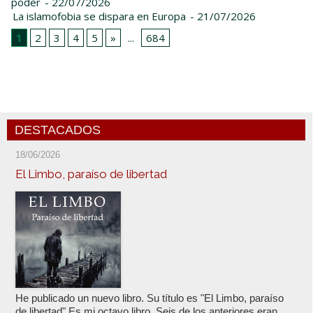
poder
- 22/07/2026
La islamofobia se dispara en Europa
- 21/07/2026
1
2
3
4
5
»
...
684
DESTACADOS
18/06/2026
El Limbo, paraíso de libertad
He publicado un nuevo libro. Su título es "El Limbo, paraíso
de libertad" Es mi octavo libro. Seis de los anteriores eran