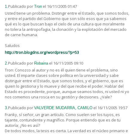
Publicado por
el 16/11/2005 01:47
1.
Tron
Usted tiene un problema. Distingir entre el Estado, que somos todos,
y entre el partido del Gobierno que son sólo esos que ya sabemos
qué es lo que buscan bajo el cielo de una cultura que moralmente
no tolera la antropofagia, la clonación y la explotación del mercado
de carne humana.
Saludos
http://tron.blogdns.org/wordpress/?p=53
Publicado por
el 16/11/2005 09:10
2.
Robaina
Tron: Conozco al autor y no es él quien tiene el problema, sino
usted. El imparte clases sobre política en la universidad y sabe
distinguir entre el Estado, que somos todos, y el gobierno, que es
quien lo gestiona y lo mueve y del que recibe el poder. Hablar del
Estado es procedente, porque, aunque seamos todos, ni usted ni yo
nos comemos una rosca en su gestión y decisiones. ¿Vale?
Publicado por
el 16/11/2005 19:57
3.
VALVERDE MUDARRA, CAMILO
Franky, sí señor, un gran artículo. Como suelen ser los tuyos, es
tajante, contundente y magnífico. Porque entiendo que es de tu
autoría; ¿No es así?
De todos modos, la tesis es cierta. La verdad es el núcleo primario e