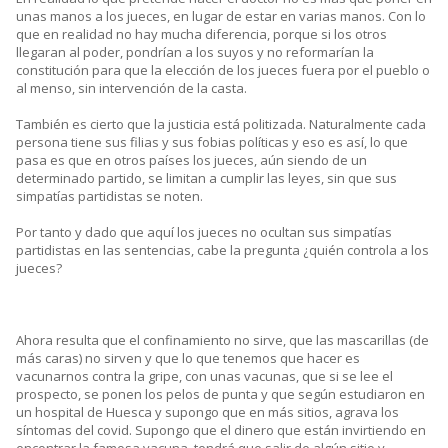
unas manos a los jueces, en lugar de estar en varias manos. Con lo
que en realidad no hay mucha diferencia, porque si los otros
llegaran al poder, pondrían a los suyos y no reformarían la
constitución para que la elección de los jueces fuera por el pueblo o
al menso, sin intervención de la casta.
También es cierto que la justicia está politizada. Naturalmente cada
persona tiene sus filias y sus fobias políticas y eso es así, lo que
pasa es que en otros países los jueces, aún siendo de un
determinado partido, se limitan a cumplir las leyes, sin que sus
simpatías partidistas se noten.
Por tanto y dado que aquí los jueces no ocultan sus simpatías
partidistas en las sentencias, cabe la pregunta ¿quién controla a los
jueces?
Ahora resulta que el confinamiento no sirve, que las mascarillas (de
más caras) no sirven y que lo que tenemos que hacer es
vacunarnos contra la gripe, con unas vacunas, que si se lee el
prospecto, se ponen los pelos de punta y que según estudiaron en
un hospital de Huesca y supongo que en más sitios, agrava los
síntomas del covid. Supongo que el dinero que están invirtiendo en
encontrar la famosa vacuna, tendrá que salir de algún sitio y