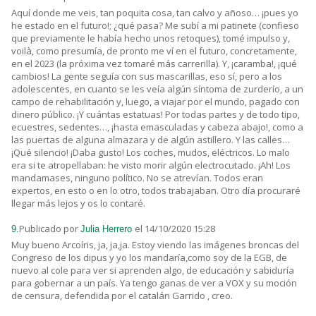
Aquí donde me veis, tan poquita cosa, tan calvo y añoso… ¡pues yo
he estado en el futuro!; ¿qué pasa? Me subí a mi patinete (confieso
que previamente le había hecho unos retoques), tomé impulso y,
voilà, como presumía, de pronto me ví en el futuro, concretamente,
en el 2023 (la próxima vez tomaré más carrerilla). Y, ¡caramba!, ¡qué
cambios! La gente seguía con sus mascarillas, eso sí, pero a los
adolescentes, en cuanto se les veía algún síntoma de zurderío, a un
campo de rehabilitación y, luego, a viajar por el mundo, pagado con
dinero público. ¡Y cuántas estatuas! Por todas partes y de todo tipo,
ecuestres, sedentes…, ¡hasta emasculadas y cabeza abajo!, como a
las puertas de alguna almazara y de algún astillero. Y las calles…
¡Qué silencio! ¡Daba gusto! Los coches, mudos, eléctricos. Lo malo
era si te atropellaban: he visto morir algún electrocutado. ¡Ah! Los
mandamases, ninguno político. No se atrevían. Todos eran
expertos, en esto o en lo otro, todos trabajaban. Otro día procuraré
llegar más lejos y os lo contaré.
Publicado por
el 14/10/2020 15:28
9.
Julia Herrero
Muy bueno Arcoíris, ja, ja,ja. Estoy viendo las imágenes broncas del
Congreso de los dipus y yo los mandaría,como soy de la EGB, de
nuevo al cole para ver si aprenden algo, de educación y sabiduría
para gobernar a un país. Ya tengo ganas de ver a VOX y su moción
de censura, defendida por el catalán Garrido , creo.