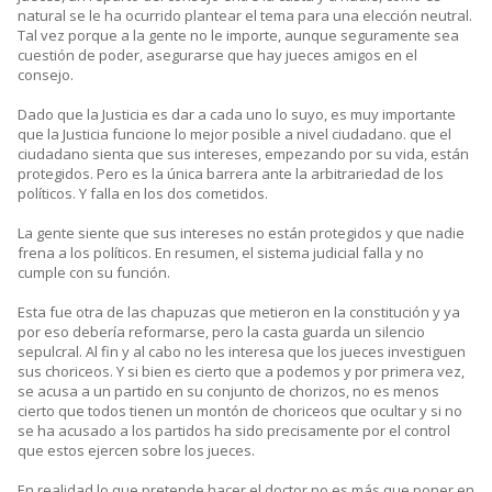
natural se le ha ocurrido plantear el tema para una elección neutral.
Tal vez porque a la gente no le importe, aunque seguramente sea
cuestión de poder, asegurarse que hay jueces amigos en el
consejo.
Dado que la Justicia es dar a cada uno lo suyo, es muy importante
que la Justicia funcione lo mejor posible a nivel ciudadano. que el
ciudadano sienta que sus intereses, empezando por su vida, están
protegidos. Pero es la única barrera ante la arbitrariedad de los
políticos. Y falla en los dos cometidos.
La gente siente que sus intereses no están protegidos y que nadie
frena a los políticos. En resumen, el sistema judicial falla y no
cumple con su función.
Esta fue otra de las chapuzas que metieron en la constitución y ya
por eso debería reformarse, pero la casta guarda un silencio
sepulcral. Al fin y al cabo no les interesa que los jueces investiguen
sus choriceos. Y si bien es cierto que a podemos y por primera vez,
se acusa a un partido en su conjunto de chorizos, no es menos
cierto que todos tienen un montón de choriceos que ocultar y si no
se ha acusado a los partidos ha sido precisamente por el control
que estos ejercen sobre los jueces.
En realidad lo que pretende hacer el doctor no es más que poner en