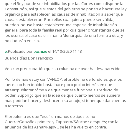
que el Rey puede ser inhabilitados por las Cortes como dispone la
Constitución, así que si éstos del gobierno se ponen a hacer una ley
orgánica para establecer las causas de inhabilitación a saber qué
causas establecerán. Para ellos cualquiera puede ser válida,
pueden incluso hasta establecer una especie de inhabilitación
general para toda la familia real por cualquier circunstancia que se
les ocurra, el caso es eliminar la Monarquía de una forma u otra, y
no dudarán en ello.
Publicado por
el 14/10/2020 11:48
5.
pasmao
Buenos días Don Francisco
Veo con preocupación que su columna de ayer ha desaparecido.
Por lo demás estoy con VANLOP, el problema de fondo es que los
Jueces no han tenido hasta hace poco pucho interés en que
airear/publicitar cómo y de que manera funciona su reducto de
poder. Supongo que en la idea de que cuanto menos se supiera
mas podrían hacer y deshacer a su antojo, si tener que dar cuentas
a terceros.
El problema es que "eso" en manos de tipos como
Guerra/González primero y Zapatero/Sánchez después; con la
anuencia de los Aznar/Rajoy .. se les ha vuelto en contra.