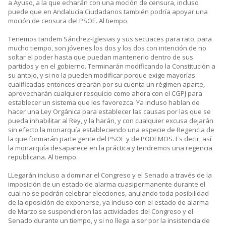
a Ayuso, a la que echarán con una moción de censura, incluso
puede que en Andalucía Ciudadanos también podría apoyar una
moción de censura del PSOE. Al tiempo.
Tenemos tandem Sánchez-Iglesias y sus secuaces para rato, para
mucho tiempo, son jóvenes los dos y los dos con intención de no
soltar el poder hasta que puedan mantenerlo dentro de sus
partidos y en el gobierno. Terminarán modificando la Constitución a
su antojo, y si no la pueden modificar porque exige mayorías
cualificadas entonces crearán por su cuenta un régimen aparte,
aprovecharán cualquier resquicio como ahora con el CGPJ para
establecer un sistema que les favorezca. Ya incluso hablan de
hacer una Ley Orgánica para establecer las causas por las que se
pueda inhabilitar al Rey, y la harán, y con cualquier excusa dejarán
sin efecto la monarquía estableciendo una especie de Regencia de
la que formarán parte gente del PSOE y de PODEMOS. Es decir, así
la monarquía desaparece en la práctica y tendremos una regencia
republicana. Al tiempo.
LLegarán incluso a dominar el Congreso y el Senado a través de la
imposición de un estado de alarma cuasipermanente durante el
cual no se podrán celebrar elecciones, anulando toda posibilidad
de la oposición de exponerse, ya incluso con el estado de alarma
de Marzo se suspendieron las actividades del Congreso y el
Senado durante un tiempo, y si no llega a ser por la insistencia de