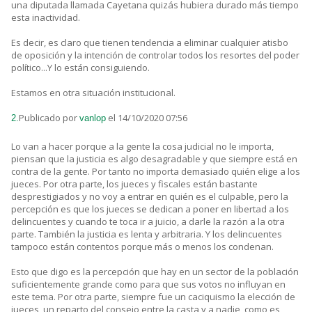
una diputada llamada Cayetana quizás hubiera durado más tiempo
esta inactividad.
Es decir, es claro que tienen tendencia a eliminar cualquier atisbo
de oposición y la intención de controlar todos los resortes del poder
político...Y lo están consiguiendo.
Estamos en otra situación institucional.
Publicado por
el 14/10/2020 07:56
2.
vanlop
Lo van a hacer porque a la gente la cosa judicial no le importa,
piensan que la justicia es algo desagradable y que siempre está en
contra de la gente. Por tanto no importa demasiado quién elige a los
jueces. Por otra parte, los jueces y fiscales están bastante
desprestigiados y no voy a entrar en quién es el culpable, pero la
percepción es que los jueces se dedican a poner en libertad a los
delincuentes y cuando te toca ir a juicio, a darle la razón a la otra
parte. También la justicia es lenta y arbitraria. Y los delincuentes
tampoco están contentos porque más o menos los condenan.
Esto que digo es la percepción que hay en un sector de la población
suficientemente grande como para que sus votos no influyan en
este tema. Por otra parte, siempre fue un caciquismo la elección de
jueces, un reparto del consejo entre la casta y a nadie, como es