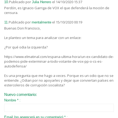
Publicado por
el 14/10/2020 15:37
10.
Julia Herrero
Perdón, es Ignacio Garriga de VOX el que defenderá la moción de
censura.
Publicado por
el 15/10/2020 00:19
11.
mentalmente
Buenas Don Francisco,
Le planteo un tema para analizar con un enlace:
¿Por qué odia la izquierda?
https://www.elmatinal.com/espana-ultima-hora/un-ex-candidato-de-
podemos-pide-exterminar-a-todo-votante-de-vox-pp-o-cs-es-
autodefensa/
Es una pregunta que me hago a veces. Porque es un odio que no se
entiende. ¿Odian por no apoyarles y dejar que conviertan países en
estercoleros de corrupción socialista?
Nuevo comentario:
Nombre * :
Email (no aparecerá en su comentario) * :