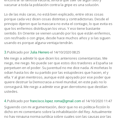
vacunar a toda la población contra la gripe es una solución.
Lo de las más caras, no está bien explicado, entre otras cosas
porque cada vez dicen cosas distintas y contradictorias. Desde el
principio dijeron que la mascara no evita el contagio, lo que evita es
que los enfermos distribuyan los virus. Y eso tiene bastante
sentido. En Oriente se vienen usando por los que están enfermos,
con resfriado o con gripe, desde hace muchos años y si las siguen
usando es porque alguna ventaja tendrán.
Publicado por
el 14/10/2020 08:25
3.
Julia Herrero
Me niego a admitir lo que dicen los anteriores comentaristas. Me
niego, me niego. No puede ser que estos dos traidores a España se
perpetuen en el poder. Su juventud no me dice nada. Al moñetas lo
odian hasta los de su partido por las estupideces que hacen, el y
ella. Y al gran mentiroso, aunque esté apoyado por ese poder que
quiere destruir la Democracia a nivel mundial, en este país no lo
conseguirá. Me niego a admitir ese gran derrotismo que destilan
ustedes.
Publicado por
el 14/10/2020 11:47
4.
francisco.lopez.roma@gmail.com
Siguiendo con mi argumentación, decir que no es politica-ficción lo
dicho en mi comentario sobre la inhabilitación del Rey. Actualmente
no hay ninguna norma jurídica sobre cuales son las causas por las