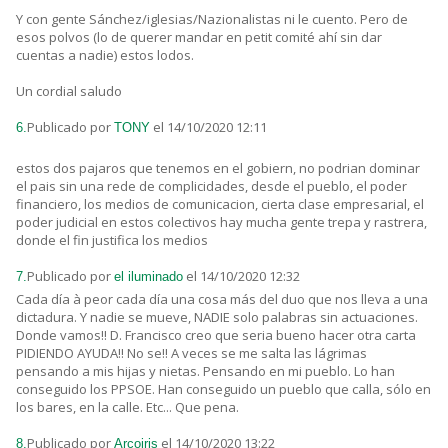
Y con gente Sánchez/iglesias/Nazionalistas ni le cuento. Pero de
esos polvos (lo de querer mandar en petit comité ahí sin dar
cuentas a nadie) estos lodos.
Un cordial saludo
Publicado por
el 14/10/2020 12:11
6.
TONY
estos dos pajaros que tenemos en el gobiern, no podrian dominar
el pais sin una rede de complicidades, desde el pueblo, el poder
financiero, los medios de comunicacion, cierta clase empresarial, el
poder judicial en estos colectivos hay mucha gente trepa y rastrera,
donde el fin justifica los medios
Publicado por
el 14/10/2020 12:32
7.
el iluminado
Cada día à peor cada día una cosa más del duo que nos lleva a una
dictadura. Y nadie se mueve, NADIE solo palabras sin actuaciones.
Donde vamos!! D. Francisco creo que seria bueno hacer otra carta
PIDIENDO AYUDA!! No se!! A veces se me salta las lágrimas
pensando a mis hijas y nietas. Pensando en mi pueblo. Lo han
conseguido los PPSOE. Han conseguido un pueblo que calla, sólo en
los bares, en la calle. Etc... Que pena.
Publicado por
el 14/10/2020 13:22
8.
Arcoiris