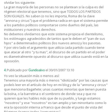
olvidar los siguiente:
La gran mayoría de las personas no se plantean si la culpa es del
régimen electoral que tenemos, sino que TODOS LOS PARTIDOS
SON IGUALES. No saben (o no les importa, Roma dio la clave
"annona y circus") que el problema radica en que el sistema permite
a los partidos políticos comportarse como dueños del país, las
instituciones y nuestros derechos.
No debemos olvidarnos que este sistema propicia el clientelismo,
los estómagos agradecidos de tantos que le deben el "pan de sus
hijos" a determinados políticos (los nuevos amos) y los pasotas.
Y por otro lado el argumento que utiliza cada partido cuando tiene
que atacar al otro "y tu mas", el discurso de un partido en el poder
es diametralmente opuesto al discurso que utiliza cuando está en la
oposición.
Publicado por
el 30/01/2007 13:10
4.
Gundisalvo
Yo veo la situación más o menos así:
Tenemos una mayoría más o menos "idiotizada" por las causas que
podeís leer en el artículo de hoy en mi blog y de la "annona y circus"
que menciona Bagañete; unas cuantas minorías que tienen puesta
la boína, o la barretina o el sombrero de donde sea y que no
quieren que les hables más que de su pueblo, y luego estamos
"nosotros" y ese "nosotros" es tan amplio y tan minoritario como lo
era la oposición interna a Franco que desde el punto de vista del
Régimen éramos todos "comunistas".