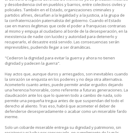
y desobediencia civil en pueblos y barrios, entre colectivos civiles y
policiales. También en el Estado, organizaciones criminales y
partidos afines, desafían a la legalidad y a la justicia, a la grupa de
la confraternización paternalista del gobierno. Cuando el Estado
cae en manos ilegítimas que cede el poder a franquicias contrarias
al mismo y empuja al ciudadano al borde de la desesperación, en la
inexistencia de nadie con lucidez y autoridad para detenerlo y
recuperarlo, el desastre está servido. Las consecuencias serán
imprevisibles, pudiendo llegar a ser dramáticas.
"Cedieron la dignidad para evitar la guerra y ahora no tienen
dignidad y padecen la guerra".
Hay actos que, aunque duros y arriesgados, son inevitables cuando
la sinrazón se enquista en los poderes y no deja otra alternativa.
Acometerlo cuanto antes, puede permitir andar erguidos dejando
una herencia honorable, como referente a futuras generaciones. La
claudicación ante los que lo quieren todo a cambio de nada, solo
permite una pequeña tregua antes de que suspendan del todo el
derecho al aliento. Tras eso, habrá que acometer el deber de
defenderse desesperadamente o acabar como un miserable fardo
inerme.
Solo un cobarde miserable entrega su dignidad y patrimonio, sin
resistencia ni lucha por conservarlo, en cumplimiento de la más