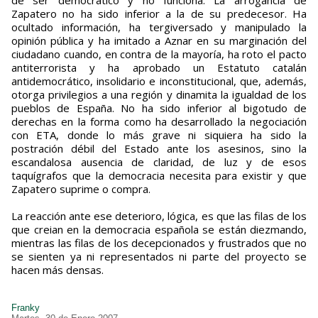
de ser democrático y no funciona. La arrogancia de
Zapatero no ha sido inferior a la de su predecesor. Ha
ocultado información, ha tergiversado y manipulado la
opinión pública y ha imitado a Aznar en su marginación del
ciudadano cuando, en contra de la mayoría, ha roto el pacto
antiterrorista y ha aprobado un Estatuto catalán
antidemocrático, insolidario e inconstitucional, que, además,
otorga privilegios a una región y dinamita la igualdad de los
pueblos de España. No ha sido inferior al bigotudo de
derechas en la forma como ha desarrollado la negociación
con ETA, donde lo más grave ni siquiera ha sido la
postración débil del Estado ante los asesinos, sino la
escandalosa ausencia de claridad, de luz y de esos
taquígrafos que la democracia necesita para existir y que
Zapatero suprime o compra.
La reacción ante ese deterioro, lógica, es que las filas de los
que creian en la democracia española se están diezmando,
mientras las filas de los decepcionados y frustrados que no
se sienten ya ni representados ni parte del proyecto se
hacen más densas.
Franky