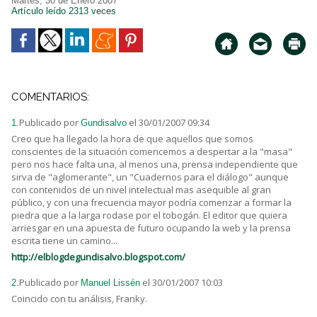
Martes, 30 de Enero 2007
Artículo leído 2313 veces
COMENTARIOS:
Publicado por
el 30/01/2007 09:34
1.
Gundisalvo
Creo que ha llegado la hora de que aquellos que somos
conscientes de la situación comencemos a despertar a la "masa"
pero nos hace falta una, al menos una, prensa independiente que
sirva de "aglomerante", un "Cuadernos para el diálogo" aunque
con contenidos de un nivel intelectual mas asequible al gran
público, y con una frecuencia mayor podría comenzar a formar la
piedra que a la larga rodase por el tobogán. El editor que quiera
arriesgar en una apuesta de futuro ocupando la web y la prensa
escrita tiene un camino...
http://elblogdegundisalvo.blogspot.com/
Publicado por
el 30/01/2007 10:03
2.
Manuel Lissén
Coincido con tu análisis, Franky.