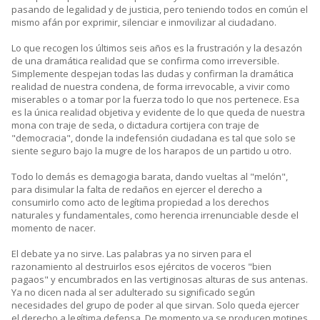
pasando de legalidad y de justicia, pero teniendo todos en común el
mismo afán por exprimir, silenciar e inmovilizar al ciudadano.
Lo que recogen los últimos seis años es la frustración y la desazón
de una dramática realidad que se confirma como irreversible.
Simplemente despejan todas las dudas y confirman la dramática
realidad de nuestra condena, de forma irrevocable, a vivir como
miserables o a tomar por la fuerza todo lo que nos pertenece. Esa
es la única realidad objetiva y evidente de lo que queda de nuestra
mona con traje de seda, o dictadura cortijera con traje de
"democracia", donde la indefensión ciudadana es tal que solo se
siente seguro bajo la mugre de los harapos de un partido u otro.
Todo lo demás es demagogia barata, dando vueltas al "melón",
para disimular la falta de redaños en ejercer el derecho a
consumirlo como acto de legítima propiedad a los derechos
naturales y fundamentales, como herencia irrenunciable desde el
momento de nacer.
El debate ya no sirve. Las palabras ya no sirven para el
razonamiento al destruirlos esos ejércitos de voceros "bien
pagaos" y encumbrados en las vertiginosas alturas de sus antenas.
Ya no dicen nada al ser adulterado su significado según
necesidades del grupo de poder al que sirvan. Solo queda ejercer
el derecho a legítima defensa. De momento ya se producen motines