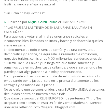
legítima, rancia y añeja ley natural.
"Sin lucha no hay victorias"
Publicado por
el 30/01/2007 22:18
6.
Miguel Garau Jaume
"" LAS PRUEBAS LAS TENEMOS EN LAS URNAS, LA ULTIMA EN
CATALUÑA "".
Para que vas a votar si al final se unen unos radicales e
incomprensibles, llamados políticos y hacen y deshacen lo que les
viene en gana.
En detrimento de todo el sentido común y de una convivencia
democrática y pacifica, de aquí sale la irremediable corrupcion,
negocios turbios, comisiones % XX millonarias, condonaciones de
1000 mill. De “ La Caixa “ y un largo etc. que todos sabemos y
pagamos que en muchos casos callamos, y que si se denuncia les
puede pasar algo parecido a lo mío por denunciarlo.
Como puede subsistir un estado de derecho si todo esta torcido,
empezando por la Justicia, sale en la prensa diariamente de los
estragos y desatinos de la Justicia.
No es creíble que estemos unidos a una EUROPA UNIDA, si estamos
desunidos dentro de nuestro propio País.
Que clase de socios del CLUB EUROPEO nos pertenece ?? . . . ¿Nos
aceptan como somos en esta Unión de Comunidades?? . . Merece
una larga reflexión. http://mgarau.blogspot.com