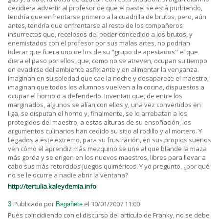
decidiera advertir al profesor de que el pastel se está pudriendo,
tendría que enfrentarse primero a la cuadrilla de brutos, pero, aún
antes, tendría que enfrentarse al resto de los compañeros
insurrectos que, recelosos del poder concedido a los brutos, y
enemistados con el profesor por sus malas artes, no podrían
tolerar que fuera uno de los de su "grupo de apestados" el que
diera el paso por ellos, que, como no se atreven, ocupan su tiempo
en evadirse del ambiente asfixiante y en alimentar la venganza.
Imaginan en su soledad que cae la noche y desaparece el maestro;
imaginan que todos los alumnos vuelven a la cocina, dispuestos a
ocupar el horno o a defenderlo. Inventan que, de entre los
marginados, algunos se alían con ellos y, una vez convertidos en
liga, se disputan el horno y, finalmente, se lo arrebatan a los
protegidos del maestro; a estas alturas de su ensoñación, los
argumentos culinarios han cedido su sitio al rodillo y al mortero. Y
llegados a este extremo, para su frustración, en sus propios sueños
ven cómo el aprendiz más mezquino se une al que blande la maza
más gorda y se erigen en los nuevos maestros, libres para llevar a
cabo sus más retorcidos juegos quiméricos. Y yo pregunto, ¿por qué
no se le ocurre a nadie abrir la ventana?
http://tertulia.kaleydemia.info
Publicado por
el 30/01/2007 11:00
3.
Bagañete
Pués coincidiendo con el discurso del artículo de Franky, no se debe