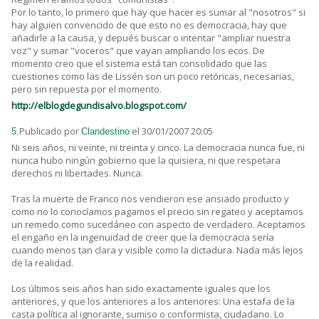
Por lo tanto, lo primero que hay que hacer es sumar al "nosotros" si
hay alguien convencido de que esto no es democracia, hay que
añadirle a la causa, y depués buscar o intentar "ampliar nuestra
voz" y sumar "voceros" que vayan ampliando los ecos. De
momento creo que el sistema está tan consolidado que las
cuestiones como las de Lissén son un poco retóricas, necesarias,
pero sin repuesta por el momento.
http://elblogdegundisalvo.blogspot.com/
Publicado por
el 30/01/2007 20:05
5.
Clandestino
Ni seis años, ni veinte, ni treinta y cinco. La democracia nunca fue, ni
nunca hubo ningún gobierno que la quisiera, ni que respetara
derechos ni libertades. Nunca.
Tras la muerte de Franco nos vendieron ese ansiado producto y
como no lo conocíamos pagamos el precio sin regateo y aceptamos
un remedo como sucedáneo con aspecto de verdadero. Aceptamos
el engaño en la ingenuidad de creer que la democracia sería
cuando menos tan clara y visible como la dictadura. Nada más lejos
de la realidad.
Los últimos seis años han sido exactamente iguales que los
anteriores, y que los anteriores a los anteriores: Una estafa de la
casta política al ignorante, sumiso o conformista, ciudadano. Lo