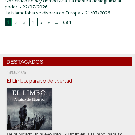
Sin verdad no hay democracia. La mentira deslegitima al
poder
- 22/07/2026
La islamofobia se dispara en Europa
- 21/07/2026
1
2
3
4
5
»
...
684
DESTACADOS
18/06/2026
El Limbo, paraíso de libertad
He publicado un nuevo libro. Su título es "El Limbo, paraíso