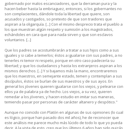
gobernado por malos escanciadores, que la derraman pura y la
hacen beber hasta la embriaguez, entonces, si los gobernantes no
son complacientes, dándole toda la libertad que quiere, son
acusados y castigados, so pretexto de que son traidores que
aspiran a la oligarquía. [...] Con el mismo desprecio trata el pueblo a
los que muestran algún respeto y sumisión a los magistrados,
echándoles en cara que para nada sirven y que son esclavos
voluntarios. [...]
Que los padres se acostumbrarán a tratar a sus hijos como a sus
iguales y si cabe a temerlos; éstos a igualarse con sus padres, a no
tenerles ni temor ni respeto, porque en otro caso padecería su
libertad; y que los ciudadanos y hasta los extranjeros aspiran a los
mismos derechos. [...] Y si bajamos más la mano, encontraremos
que los maestros, en semejante estado, temen y contemplan a sus
discípulos, éstos se burlan de sus maestros y de sus ayos. En
general los jóvenes quieren igualarse con los viejos, y pelearse con
ellos ya de palabra ya de hecho. Los viejos, a su vez, quieren
remedar a los jóvenes, y hacen estudio en imitar sus maneras,
temiendo pasar por personas de carácter altanero y despótico."
Aunque no coincido con Platón en algunas de sus opiniones (lo cual
es lógico, porque han pasado dos mil años), he de reconocer que
este análisis me parece mucho más lúcido de todo lo que yo pueda
decir. A la vista de esto, creo que los últimos 6 años han sido quizás