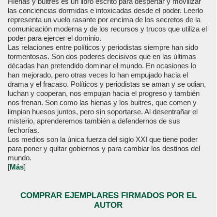
Hienas y buitres es un libro escrito para despertar y movilizar
las conciencias dormidas e intoxicadas desde el poder. Leerlo
representa un vuelo rasante por encima de los secretos de la
comunicación moderna y de los recursos y trucos que utiliza el
poder para ejercer el dominio.
Las relaciones entre políticos y periodistas siempre han sido
tormentosas. Son dos poderes decisivos que en las últimas
décadas han pretendido dominar el mundo. En ocasiones lo
han mejorado, pero otras veces lo han empujado hacia el
drama y el fracaso. Políticos y periodistas se aman y se odian,
luchan y cooperan, nos empujan hacia el progreso y también
nos frenan. Son como las hienas y los buitres, que comen y
limpian huesos juntos, pero sin soportarse. Al desentrañar el
misterio, aprenderemos también a defendernos de sus
fechorías.
Los medios son la única fuerza del siglo XXI que tiene poder
para poner y quitar gobiernos y para cambiar los destinos del
mundo.
[
Más
]
COMPRAR EJEMPLARES FIRMADOS POR EL
AUTOR