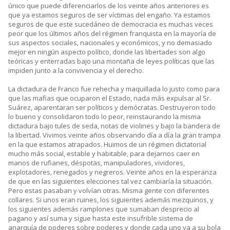
único que puede diferenciarlos de los veinte años anteriores es
que ya estamos seguros de ser víctimas del engaño. Ya estamos
seguros de que este sucedáneo de democracia es muchas veces
peor que los últimos años del régimen franquista en la mayoría de
sus aspectos sociales, nacionales y económicos, y no demasiado
mejor en ningún aspecto político, donde las libertades son algo
teóricas y enterradas bajo una montaña de leyes políticas que las
impiden junto a la convivencia y el derecho.
La dictadura de Franco fue rehecha y maquillada lo justo como para
que las mafias que ocuparon el Estado, nada más expulsar al Sr.
Suárez, aparentaran ser políticos y demócratas. Destruyeron todo
lo bueno y consolidaron todo lo peor, reinstaurando la misma
dictadura bajo tules de seda, notas de violines y bajo la bandera de
la libertad. Vivimos veinte años observando día a día la gran trampa
en la que estamos atrapados. Huimos de un régimen dictatorial
mucho más social, estable y habitable, para dejarnos caer en
manos de rufianes, déspotas, manipuladores, vividores,
explotadores, renegados y negreros. Veinte años en la esperanza
de que en las siguientes elecciones tal vez cambiaría la situación.
Pero estas pasaban y volvían otras. Misma gente con diferentes
collares. Si unos eran ruines, los siguientes además mezquinos, y
los siguientes además ramplones que sumaban desprecio al
pagano y así suma y sigue hasta este insufrible sistema de
anarquía de poderes sobre poderes y donde cada uno va a su bola