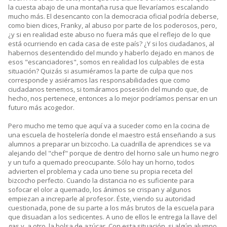
la cuesta abajo de una montaña rusa que llevaríamos escalando
mucho más. El desencanto con la democracia oficial podría deberse,
como bien dices, Franky, al abuso por parte de los poderosos, pero,
¿y si en realidad este abuso no fuera más que el reflejo de lo que
está ocurriendo en cada casa de este país? ¿Y si los ciudadanos, al
habernos desentendido del mundo y haberlo dejado en manos de
esos "escanciadores", somos en realidad los culpables de esta
situación? Quizás si asumiéramos la parte de culpa que nos
corresponde y asiéramos las responsabilidades que como
ciudadanos tenemos, si tomáramos posesión del mundo que, de
hecho, nos pertenece, entonces a lo mejor podríamos pensar en un
futuro más acogedor.
Pero mucho me temo que aquí va a suceder como en la cocina de
una escuela de hostelería donde el maestro está enseñando a sus
alumnos a preparar un bizcocho. La cuadrilla de aprendices se va
alejando del "chef" porque de dentro del horno sale un humo negro
y un tufo a quemado preocupante. Sólo hay un horno, todos
advierten el problema y cada uno tiene su propia receta del
bizcocho perfecto. Cuando la distancia no es suficiente para
sofocar el olor a quemado, los ánimos se crispan y algunos
empiezan a increparle al profesor. Éste, viendo su autoridad
cuestionada, pone de su parte a los más brutos de la escuela para
que disuadan a los sedicentes. A uno de ellos le entrega la llave del
gas y, a otro, la bolsa de azúcar. Con esta situación, si algún alumno