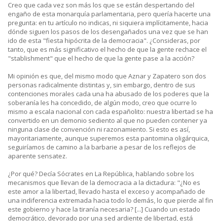
Creo que cada vez son más los que se están despertando del
engaño de esta monarquía parlamentaria, pero quería hacerte una
pregunta: en tu artículo no indicas, ni siquiera implícitamente, hacia
dónde siguen los pasos de los desengañados una vez que se han
ido de esta "fiesta hipócrita de la democracia". ¿Consideras, por
tanto, que es más significativo el hecho de que la gente rechace el
"stablishment" que el hecho de que la gente pase a la acción?
Mi opinión es que, del mismo modo que Aznar y Zapatero son dos
personas radicalmente distintas y, sin embargo, dentro de sus
contenciones morales cada una ha abusado de los poderes que la
soberanía les ha concedido, de algún modo, creo que ocurre lo
mismo a escala nacional con cada españolito: nuestra libertad se ha
convertido en un demonio sediento al que no pueden contener ya
ninguna clase de convención ni razonamiento. Si esto es así,
mayoritariamente, aunque superemos esta pantomina oligárquica,
seguiríamos de camino a la barbarie a pesar de los reflejos de
aparente sensatez.
¿Por qué? Decía Sócrates en La República, hablando sobre los
mecanismos que llevan de la democracia a la dictadura: "¿No es
este amor a la libertad, llevado hasta el exceso y acompañado de
una indiferencia extremada hacia todo lo demás, lo que pierde al fin
este gobierno y hace la tiranía necesaria? [...] Cuando un estado
democrático, devorado por una sed ardiente de libertad, está