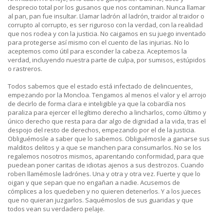
desprecio total por los gusanos que nos contaminan. Nunca llamar
al pan, pan fue insultar. Llamar ladrón al ladrón, traidor al traidor o
corrupto al corrupto, es ser riguroso con la verdad, con la realidad
que nos rodea y con la justicia. No caigamos en su juego inventado
para protegerse así mismo con el cuento de las injurias. No lo
aceptemos como útil para esconder la cabeza. Aceptemos la
verdad, incluyendo nuestra parte de culpa, por sumisos, estúpidos
o rastreros.
Todos sabemos que el estado está infectado de delincuentes,
empezando por la Moncloa. Tengamos al menos el valor y el arrojo
de decirlo de forma clara e inteligible ya que la cobardía nos
paraliza para ejercer el legítimo derecho a lincharlos, como último y
único derecho que resta para dar algo de dignidad a la vida, tras el
despojo del resto de derechos, empezando por el de la justicia.
Obliguémosle a saber que lo sabemos. Obliguémosle a ganarse sus
malditos delitos y a que se manchen para consumarlos. No se los
regalemos nosotros mismos, aparentando conformidad, para que
puedean poner caritas de idiotas ajenos a sus destrozos. Cuando
roben llamémosle ladrónes. Una y otra y otra vez. Fuerte y que lo
oigan y que sepan que no engañan a nadie. Acusemos de
cómplices a los quedeben y no quieren detenerlos. Y a los jueces
que no quieran juzgarlos. Saquémoslos de sus guaridas y que
todos vean su verdadero pelaje.