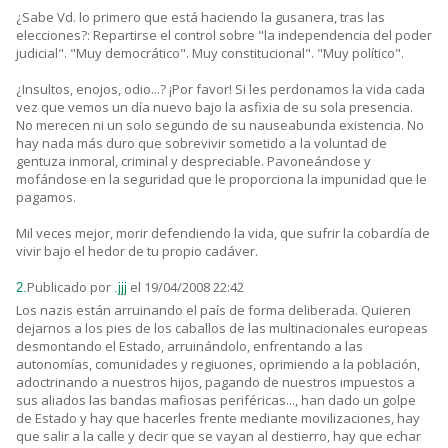
¿Sabe Vd. lo primero que está haciendo la gusanera, tras las
elecciones?: Repartirse el control sobre "la independencia del poder
judicial". "Muy democrático". Muy constitucional". "Muy político".
¿Insultos, enojos, odio...? ¡Por favor! Si les perdonamos la vida cada
vez que vemos un día nuevo bajo la asfixia de su sola presencia.
No merecen ni un solo segundo de su nauseabunda existencia. No
hay nada más duro que sobrevivir sometido a la voluntad de
gentuza inmoral, criminal y despreciable. Pavoneándose y
mofándose en la seguridad que le proporciona la impunidad que le
pagamos.
Mil veces mejor, morir defendiendo la vida, que sufrir la cobardía de
vivir bajo el hedor de tu propio cadáver.
Publicado por
el 19/04/2008 22:42
2.
.jjj
Los nazis están arruinando el país de forma deliberada. Quieren
dejarnos a los pies de los caballos de las multinacionales europeas
desmontando el Estado, arruinándolo, enfrentando a las
autonomías, comunidades y regiuones, oprimiendo a la población,
adoctrinando a nuestros hijos, pagando de nuestros impuestos a
sus aliados las bandas mafiosas periféricas..., han dado un golpe
de Estado y hay que hacerles frente mediante movilizaciones, hay
que salir a la calle y decir que se vayan al destierro, hay que echar