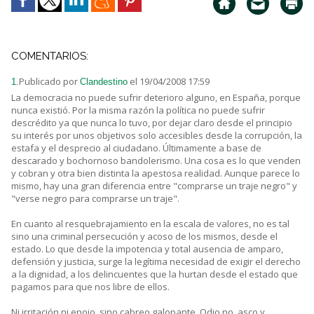
COMENTARIOS:
Publicado por
el 19/04/2008 17:59
1.
Clandestino
La democracia no puede sufrir deterioro alguno, en España, porque
nunca existió. Por la misma razón la política no puede sufrir
descrédito ya que nunca lo tuvo, por dejar claro desde el principio
su interés por unos objetivos solo accesibles desde la corrupción, la
estafa y el desprecio al ciudadano. Últimamente a base de
descarado y bochornoso bandolerismo. Una cosa es lo que venden
y cobran y otra bien distinta la apestosa realidad. Aunque parece lo
mismo, hay una gran diferencia entre "comprarse un traje negro" y
"verse negro para comprarse un traje".
En cuanto al resquebrajamiento en la escala de valores, no es tal
sino una criminal persecución y acoso de los mismos, desde el
estado. Lo que desde la impotencia y total ausencia de amparo,
defensión y justicia, surge la legítima necesidad de exigir el derecho
a la dignidad, a los delincuentes que la hurtan desde el estado que
pagamos para que nos libre de ellos.
Ni irritación ni enojo, sino cabreo galopante. Odio no, asco y