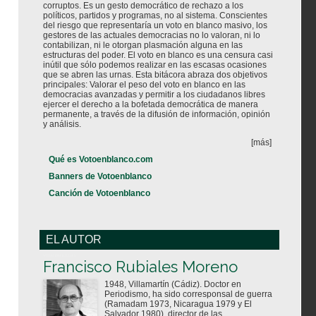
corruptos. Es un gesto democrático de rechazo a los
políticos, partidos y programas, no al sistema. Conscientes
del riesgo que representaría un voto en blanco masivo, los
gestores de las actuales democracias no lo valoran, ni lo
contabilizan, ni le otorgan plasmación alguna en las
estructuras del poder. El voto en blanco es una censura casi
inútil que sólo podemos realizar en las escasas ocasiones
que se abren las urnas. Esta bitácora abraza dos objetivos
principales: Valorar el peso del voto en blanco en las
democracias avanzadas y permitir a los ciudadanos libres
ejercer el derecho a la bofetada democrática de manera
permanente, a través de la difusión de información, opinión
y análisis.
[más]
Qué es Votoenblanco.com
Banners de Votoenblanco
Canción de Votoenblanco
EL AUTOR
Votoenblanco.com
Francisco Rubiales Moreno
1948, Villamartín (Cádiz). Doctor en
Periodismo, ha sido corresponsal de guerra
(Ramadam 1973, Nicaragua 1979 y El
Salvador 1980), director de las