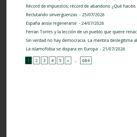
Récord de impuestos; récord de abandono ¿Qué hacéis 
Reclutando sinvergüenzas
- 25/07/2026
España ansía regenerarse
- 24/07/2026
Ferran Torres y la lección de un pueblo que quiere renace
Sin verdad no hay democracia. La mentira deslegitima a
La islamofobia se dispara en Europa
- 21/07/2026
1
2
3
4
5
»
...
684