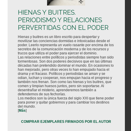
HIENAS Y BUITRES.
PERIODISMO Y RELACIONES
PERVERTIDAS CON EL PODER
Hienas y buitres es un libro escrito para despertar y
movilizar las conciencias dormidas e intoxicadas desde el
poder. Leerlo representa un vuelo rasante por encima de los
secretos de la comunicación moderna y de los recursos y
trucos que utiliza el poder para ejercer el dominio.
Las relaciones entre políticos y periodistas siempre han sido
tormentosas. Son dos poderes decisivos que en las últimas
décadas han pretendido dominar el mundo. En ocasiones lo
han mejorado, pero otras veces lo han empujado hacia el
drama y el fracaso. Políticos y periodistas se aman y se
odian, luchan y cooperan, nos empujan hacia el progreso y
también nos frenan. Son como las hienas y los buitres, que
comen y limpian huesos juntos, pero sin soportarse. Al
desentrañar el misterio, aprenderemos también a
defendernos de sus fechorías.
Los medios son la única fuerza del siglo XXI que tiene poder
para poner y quitar gobiernos y para cambiar los destinos
del mundo.
[
Más
]
COMPRAR EJEMPLARES FIRMADOS POR EL AUTOR