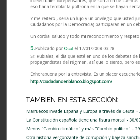
intelectuales librepensantes, que son a fin de cuenta
eso haría temblar la poltrona en la que se hayan sent
Y me reitero , sería un lujo y un privilegio que usted
Ciudadanos por la Democracia) participaran en un deb
Un cordial saludo y todo mi reconocimiento y respeto 
5.
Publicado por
el 17/01/2008 03:28
Ocol
Sr. Rubiales, el día que esté en uno de los debates de
propagandistas del régimen, así que lo siento, pero es
Enhorabuena por la entrevista. Es un placer escucharle
http://ciudadanoenblanco.blogspot.com/
TAMBIÉN EN ESTA SECCIÓN:
Marruecos invade España y Europa a través de Ceuta
-
La Constitución española tiene una fisura mortal
- 30/0
Menos "Cambio climático" y más "Cambio político"
- 2
Otra historia vergonzante de corrupción y bajeza sanchi