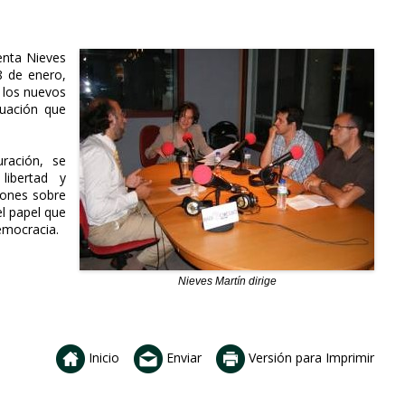
senta Nieves
8 de enero,
, los nuevos
tuación que
ración, se
libertad y
iones sobre
l papel que
emocracia.
Nieves Martín dirige
Inicio
Enviar
Versión para Imprimir