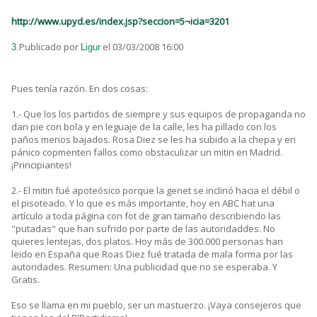
http://www.upyd.es/index.jsp?seccion=5¬icia=3201
Publicado por
el 03/03/2008 16:00
3.
Ligur
Pues tenía razón. En dos cosas:
1.- Que los los partidos de siempre y sus equipos de propaganda no
dan pie con bola y en leguaje de la calle, les ha pillado con los
paños menos bajados. Rosa Diez se les ha subido a la chepa y en
pánico copmenten fallos como obstaculizar un mitin en Madrid.
¡Principiantes!
2.- El mitin fué apoteósico porque la genet se inclinó hacia el débil o
el pisoteado. Y lo que es más importante, hoy en ABC hat una
artículo a toda página con fot de gran tamaño describiendo las
"putadas" que han sufrido por parte de las autoridaddes. No
quieres lentejas, dos platos. Hoy más de 300.000 personas han
leido en España que Roas Diez fué tratada de mala forma por las
autoridades. Resumen: Una publicidad que no se esperaba. Y
Gratis.
Eso se llama en mi pueblo, ser un mastuerzo. ¡Vaya consejeros que