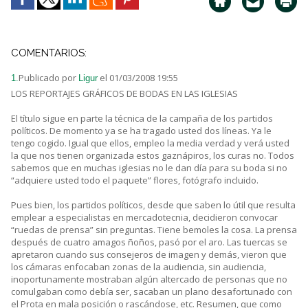
COMENTARIOS:
Publicado por
el 01/03/2008 19:55
1.
Ligur
LOS REPORTAJES GRÁFICOS DE BODAS EN LAS IGLESIAS
El título sigue en parte la técnica de la campaña de los partidos
políticos. De momento ya se ha tragado usted dos líneas. Ya le
tengo cogido. Igual que ellos, empleo la media verdad y verá usted
la que nos tienen organizada estos gaznápiros, los curas no. Todos
sabemos que en muchas iglesias no le dan día para su boda si no
“adquiere usted todo el paquete” flores, fotógrafo incluido.
Pues bien, los partidos políticos, desde que saben lo útil que resulta
emplear a especialistas en mercadotecnia, decidieron convocar
“ruedas de prensa” sin preguntas. Tiene bemoles la cosa. La prensa
después de cuatro amagos ñoños, pasó por el aro. Las tuercas se
apretaron cuando sus consejeros de imagen y demás, vieron que
los cámaras enfocaban zonas de la audiencia, sin audiencia,
inoportunamente mostraban algún altercado de personas que no
comulgaban como debía ser, sacaban un plano desafortunado con
el Prota en mala posición o rascándose, etc. Resumen, que como