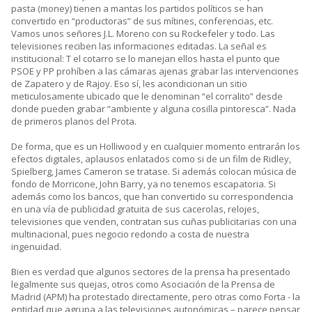
pasta (money) tienen a mantas los partidos políticos se han
convertido en “productoras” de sus mítines, conferencias, etc.
Vamos unos señores J.L. Moreno con su Rockefeler y todo. Las
televisiones reciben las informaciones editadas. La señal es
institucional: T el cotarro se lo manejan ellos hasta el punto que
PSOE y PP prohíben a las cámaras ajenas grabar las intervenciones
de Zapatero y de Rajoy. Eso sí, les acondicionan un sitio
meticulosamente ubicado que le denominan “el corralito” desde
donde pueden grabar “ambiente y alguna cosilla pintoresca”. Nada
de primeros planos del Prota.
De forma, que es un Holliwood y en cualquier momento entrarán los
efectos digitales, aplausos enlatados como si de un film de Ridley,
Spielberg, James Cameron se tratase. Si además colocan música de
fondo de Morricone, John Barry, ya no tenemos escapatoria. Si
además como los bancos, que han convertido su correspondencia
en una vía de publicidad gratuita de sus cacerolas, relojes,
televisiones que venden, contratan sus cuñas publicitarias con una
multinacional, pues negocio redondo a costa de nuestra
ingenuidad.
Bien es verdad que algunos sectores de la prensa ha presentado
legalmente sus quejas, otros como Asociación de la Prensa de
Madrid (APM) ha protestado directamente, pero otras como Forta - la
entidad que agrupa a las televisiones autonómicas – parece pensar