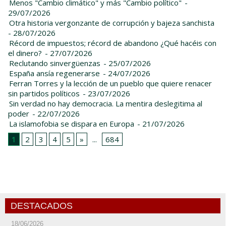
Menos "Cambio climático" y más "Cambio político"
-
29/07/2026
Otra historia vergonzante de corrupción y bajeza sanchista
- 28/07/2026
Récord de impuestos; récord de abandono ¿Qué hacéis con
el dinero?
- 27/07/2026
Reclutando sinvergüenzas
- 25/07/2026
España ansía regenerarse
- 24/07/2026
Ferran Torres y la lección de un pueblo que quiere renacer
sin partidos políticos
- 23/07/2026
Sin verdad no hay democracia. La mentira deslegitima al
poder
- 22/07/2026
La islamofobia se dispara en Europa
- 21/07/2026
1
2
3
4
5
»
...
684
DESTACADOS
18/06/2026