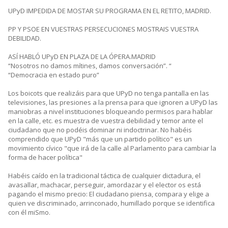
UPyD IMPEDIDA DE MOSTAR SU PROGRAMA EN EL RETITO, MADRID.
PP Y PSOE EN VUESTRAS PERSECUCIONES MOSTRAIS VUESTRA
DEBILIDAD.
ASÍ HABLÓ UPyD EN PLAZA DE LA ÓPERA.MADRID
“Nosotros no damos mítines, damos conversación”. “
“Democracia en estado puro”
Los boicots que realizáis para que UPyD no tenga pantalla en las
televisiones, las presiones a la prensa para que ignoren a UPyD las
maniobras a nivel instituciones bloqueando permisos para hablar
en la calle, etc. es muestra de vuestra debilidad y temor ante el
ciudadano que no podéis dominar ni indoctrinar. No habéis
comprendido que UPyD "más que un partido político" es un
movimiento cívico "que irá de la calle al Parlamento para cambiar la
forma de hacer política"
Habéis caído en la tradicional táctica de cualquier dictadura, el
avasallar, machacar, perseguir, amordazar y el elector os está
pagando el mismo precio: El ciudadano piensa, compara y elige a
quien ve discriminado, arrinconado, humillado porque se identifica
con él miSmo.