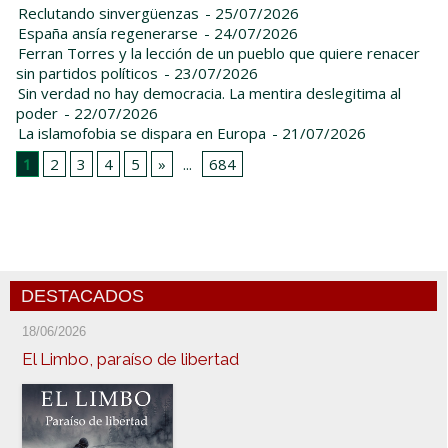
Reclutando sinvergüenzas
- 25/07/2026
España ansía regenerarse
- 24/07/2026
Ferran Torres y la lección de un pueblo que quiere renacer
sin partidos políticos
- 23/07/2026
Sin verdad no hay democracia. La mentira deslegitima al
poder
- 22/07/2026
La islamofobia se dispara en Europa
- 21/07/2026
1
2
3
4
5
»
...
684
DESTACADOS
18/06/2026
El Limbo, paraíso de libertad