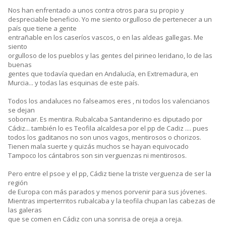
Nos han enfrentado a unos contra otros para su propio y
despreciable beneficio. Yo me siento orgulloso de pertenecer a un
país que tiene a gente
entrañable en los caseríos vascos, o en las aldeas gallegas. Me
siento
orgulloso de los pueblos y las gentes del pirineo leridano, lo de las
buenas
gentes que todavía quedan en Andalucía, en Extremadura, en
Murcia... y todas las esquinas de este país.
Todos los andaluces no falseamos eres , ni todos los valencianos
se dejan
sobornar. Es mentira. Rubalcaba Santanderino es diputado por
Cádiz... también lo es Teofila alcaldesa por el pp de Cadiz .... pues
todos los gaditanos no son unos vagos, mentirosos o chorizos.
Tienen mala suerte y quizás muchos se hayan equivocado
Tampoco los cántabros son sin verguenzas ni mentirosos.
Pero entre el psoe y el pp, Cádiz tiene la triste verguenza de ser la
región
de Europa con más parados y menos porvenir para sus jóvenes.
Mientras imperterritos rubalcaba y la teofila chupan las cabezas de
las galeras
que se comen en Cádiz con una sonrisa de oreja a oreja.