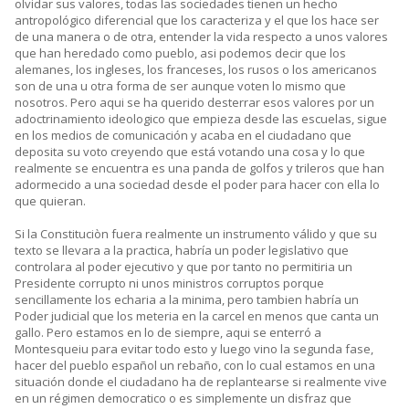
olvidar sus valores, todas las sociedades tienen un hecho
antropológico diferencial que los caracteriza y el que los hace ser
de una manera o de otra, entender la vida respecto a unos valores
que han heredado como pueblo, asi podemos decir que los
alemanes, los ingleses, los franceses, los rusos o los americanos
son de una u otra forma de ser aunque voten lo mismo que
nosotros. Pero aqui se ha querido desterrar esos valores por un
adoctrinamiento ideologico que empieza desde las escuelas, sigue
en los medios de comunicación y acaba en el ciudadano que
deposita su voto creyendo que está votando una cosa y lo que
realmente se encuentra es una panda de golfos y trileros que han
adormecido a una sociedad desde el poder para hacer con ella lo
que quieran.
Si la Constituciòn fuera realmente un instrumento válido y que su
texto se llevara a la practica, habría un poder legislativo que
controlara al poder ejecutivo y que por tanto no permitiria un
Presidente corrupto ni unos ministros corruptos porque
sencillamente los echaria a la minima, pero tambien habría un
Poder judicial que los meteria en la carcel en menos que canta un
gallo. Pero estamos en lo de siempre, aqui se enterró a
Montesqueiu para evitar todo esto y luego vino la segunda fase,
hacer del pueblo español un rebaño, con lo cual estamos en una
situación donde el ciudadano ha de replantearse si realmente vive
en un régimen democratico o es simplemente un disfraz que