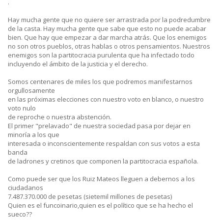
.
Hay mucha gente que no quiere ser arrastrada por la podredumbre
de la casta. Hay mucha gente que sabe que esto no puede acabar
bien. Que hay que empezar a dar marcha atrás. Que los enemigos
no son otros pueblos, otras hablas o otros pensamientos. Nuestros
enemigos son la partitocracia purulenta que ha infectado todo
incluyendo el ámbito de la justicia y el derecho.
Somos centenares de miles los que podremos manifestarnos
orgullosamente
en las próximas elecciones con nuestro voto en blanco, o nuestro
voto nulo
de reproche o nuestra abstención.
El primer "prelavado" de nuestra sociedad pasa por dejar en
minoría a los que
interesada o inconscientemente respaldan con sus votos a esta
banda
de ladrones y cretinos que componen la partitocracia española.
Como puede ser que los Ruiz Mateos lleguen a debernos a los
ciudadanos
7.487.370.000 de pesetas (sietemil millones de pesetas)
Quien es el funcoinario,quien es el político que se ha hecho el
sueco??