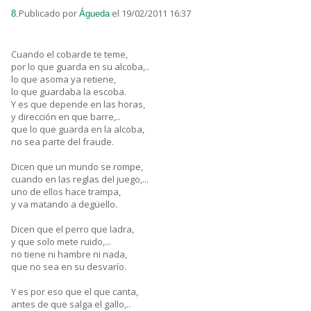
Publicado por
el 19/02/2011 16:37
8.
Águeda
Cuando el cobarde te teme,
por lo que guarda en su alcoba,..
lo que asoma ya retiene,
lo que guardaba la escoba.
Y es que depende en las horas,
y dirección en que barre,..
que lo que guarda en la alcoba,
no sea parte del fraude.
Dicen que un mundo se rompe,
cuando en las reglas del juego,...
uno de ellos hace trampa,
y va matando a degüello.
Dicen que el perro que ladra,
y que solo mete ruido,...
no tiene ni hambre ni nada,
que no sea en su desvarío.
Y es por eso que el que canta,
antes de que salga el gallo,..