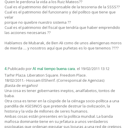
Quien le perdona la vida a los Ruiz Mateos??
Cual es el patrimonio del responsable de la tesoreria de la SSSS??
Cual es el patrimonio del funcionario y del político que tiene que
velar
porque no quiebre nuestro sistema ??
Cual es el patrimonio del fiscal que tendría que haber emprendido
las acciones necesarias ??
Hablamos de Mubarak, de Ben Ali como de unos alienigenas moros
de mierda .... y nosotros aquí que puñetas es lo que tenemos ????
Publicado por
el 19/02/2011 13:12
4.
Al mal tiempo buena cara.
Tarhir Plaza. Liberation Square. Freedom Place.
18/02/2011.- Hossam ElSherif. (Corresponsal de Agencias)
¡Basta de engaños!
Una cosa es tener gobernantes ineptos, analfabetos, tontos de
baba.
Otra cosa es tener en la cúspide de la ciénaga socio-política a una
pandilla de ASESINOS que pretende destruir la civilización, la
historia y la vida de millones de seres humanos.
Ambas cosas están presentes en la política mundial. La banda
mafiosa dominante tiene en su jefatura a unos verdaderos
psicópatas que ordenan ejecutar sus locuras a una red de cretinos