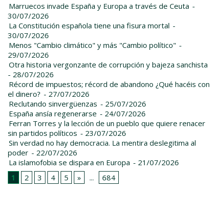
Marruecos invade España y Europa a través de Ceuta
-
30/07/2026
La Constitución española tiene una fisura mortal
-
30/07/2026
Menos "Cambio climático" y más "Cambio político"
-
29/07/2026
Otra historia vergonzante de corrupción y bajeza sanchista
- 28/07/2026
Récord de impuestos; récord de abandono ¿Qué hacéis con
el dinero?
- 27/07/2026
Reclutando sinvergüenzas
- 25/07/2026
España ansía regenerarse
- 24/07/2026
Ferran Torres y la lección de un pueblo que quiere renacer
sin partidos políticos
- 23/07/2026
Sin verdad no hay democracia. La mentira deslegitima al
poder
- 22/07/2026
La islamofobia se dispara en Europa
- 21/07/2026
1
2
3
4
5
»
...
684