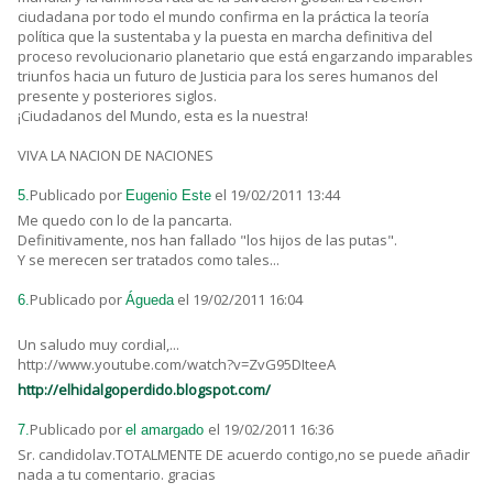
ciudadana por todo el mundo confirma en la práctica la teoría
política que la sustentaba y la puesta en marcha definitiva del
proceso revolucionario planetario que está engarzando imparables
triunfos hacia un futuro de Justicia para los seres humanos del
presente y posteriores siglos.
¡Ciudadanos del Mundo, esta es la nuestra!
VIVA LA NACION DE NACIONES
Publicado por
el 19/02/2011 13:44
5.
Eugenio Este
Me quedo con lo de la pancarta.
Definitivamente, nos han fallado "los hijos de las putas".
Y se merecen ser tratados como tales...
Publicado por
el 19/02/2011 16:04
6.
Águeda
Un saludo muy cordial,...
http://www.youtube.com/watch?v=ZvG95DIteeA
http://elhidalgoperdido.blogspot.com/
Publicado por
el 19/02/2011 16:36
7.
el amargado
Sr. candidolav.TOTALMENTE DE acuerdo contigo,no se puede añadir
nada a tu comentario. gracias