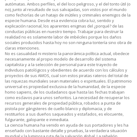
autómatas. Ambos perfiles, el del loco peligroso, y el del tonto útil (o
no), junto al resultado de sus salvajadas, son vistos por el mundo
como fechorías de un hatajo de inútiles y criminales enemigos de la
especie humana. Desde esa evidencia cobra luz, sentido y
explicación racional, los aparentes enigmas del ¿porqué? de las
conductas públicas en nuestro tiempo. Trabajar para destruir la
realidad no es solamente labor de imbéciles porque los daños
sociales producidos hasta hoy no son ninguna tontería sino obra de
claras intenciones.
No es casualidad ni misterio la panorámica política actual, obedece
necesariamente al propio modelo de desarrollo del sistema
capitalista y a la selección de personal para este trayecto de
individuos patológicos y obedientes de acuerdo con los cálculos y
proyectos de sus AMOS, cual son estos piratas rateros del total de
las riquezas mundiales sean materiales o espirituales. El patrimonio
universal es propiedad exclusiva de la humanidad, de la especie
homo sapiens, de los ciudadanos que hasta las fechas trabajan
como esclavos para unos señoritos. La necesidad de recuperar los
recursos generales de propiedad pública, robados a punta de
pistola por gángsteres de cuello blanco y diplomacia, y de
restituirlos a sus dueños saqueados y estafados, es elocuente,
fulgurante, galopante e inmediata.
La ciencia humana ha venido en ayuda de sus portadores y les ha
enseñado con bastante detalle y pruebas, la verdadera situación
mundial y la luminosa ruta de la salvación global. La rebelión