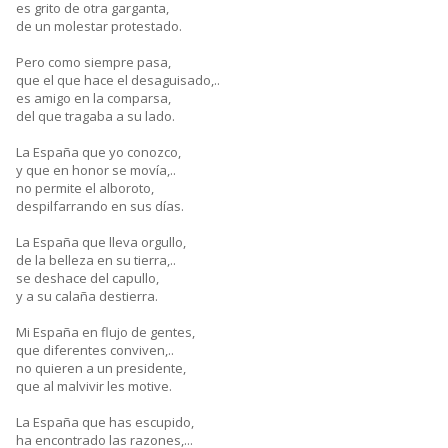
es grito de otra garganta,
de un molestar protestado.
Pero como siempre pasa,
que el que hace el desaguisado,..
es amigo en la comparsa,
del que tragaba a su lado.
La España que yo conozco,
y que en honor se movía,..
no permite el alboroto,
despilfarrando en sus días.
La España que lleva orgullo,
de la belleza en su tierra,..
se deshace del capullo,
y a su calaña destierra.
Mi España en flujo de gentes,
que diferentes conviven,..
no quieren a un presidente,
que al malvivir les motive.
La España que has escupido,
ha encontrado las razones,...