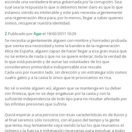
esconde una verdadera tirania gobernada por la corrupción. Sea
cual sea la respuesta lo que si debemos tener claro es que lo que
estamos viendo es intolerable y este pais necesita urgentemente
una regeneración ética para, por lo menos, llegar a saber quienes
somos, recuperar nuestra identidad.
Publicado por
el 19/02/2011 10:29
2.
Agar
Se necesita urgentemente alguien con nombre y honradez probada
que sienta esa necesidad y tome la bandera de la regeneración
ética de España, alguien capaz de hacer llegar a esa gran masa que
no se entera de nada o que no se quiere enterar, toda la verdad de
lo que está pasando y de aunar las voluntades de los que
consideramos primordial e indispensable ese rescate.
Cada uno por nuestro lado, sin dirección y sin estrategia sólo somos
cuatro gatos y a la casta lo único que le provocamos es risa.
No sé si existe alguien así, alguien que se mantenga en su deber
con firmeza, que no se deje engatusar por la casta y con la
suficiente independencia de todo tipo para no resultar afectado por
las infinitas presiones que sufriría.
Quizá esperar a una persona con esas características es de ilusos y
al final seremos sólo nosotros, con el paso del tiempo y la gente
que lenta, muy lentamente vaya viendo la luz los que reunamos el
número y la fuerza e indignación necesarias para expulsar a todos