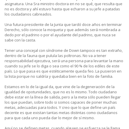
asignatura. Una Sra ministro doctora en no se qué, que resulta que
no es doctora y ahí estuvo hasta que echaron a su jefe a patadas
los ciudadanos cabreados.
Una futura presidente de la Junta que tardó doce años en terminar
Derecho, sólo conoce la moqueta y que además será nombrada a
dedo por el padrino o por el ayudante del padrino, que nuca se
sabe con la casta.
Tener una concejal con síndrome de Down tampoco es tan extraño,
dentro de la fauna que pulula las poltronas. No va a tener
responsabilidad ejecutiva, será una persona para levantar la mano
cuando su jefe se lo diga o sea como el 90 % de los ediles de este
país. Lo que pasa es que estéticamente queda feo. La pusieron en
la lista porque no saldría y quedaba bien en la foto de familia.
Estamos en lo de la igual da, que vine de la degeneración de la
igualdad de opotunidades, que no es lo mismo. Todo ciudadano
debe estar en la línea de salida, pero a la meta sólo pueden llegar
los que puedan, sobre todo si somos capaces de poner muchas
metas, adecuadas para todos. Y creo que lo que define un país
decente es que existan tantas metas distintas como ciudadanos
para que cada uno pueda dar lo mejor de sí mismo.
Aquí no se definen metas, cuando alguien se esfuerza se le llama