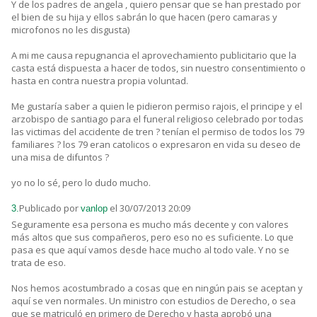
Y de los padres de angela , quiero pensar que se han prestado por
el bien de su hija y ellos sabrán lo que hacen (pero camaras y
microfonos no les disgusta)
A mi me causa repugnancia el aprovechamiento publicitario que la
casta está dispuesta a hacer de todos, sin nuestro consentimiento o
hasta en contra nuestra propia voluntad.
Me gustaría saber a quien le pidieron permiso rajois, el principe y el
arzobispo de santiago para el funeral religioso celebrado por todas
las victimas del accidente de tren ? tenían el permiso de todos los 79
familiares ? los 79 eran catolicos o expresaron en vida su deseo de
una misa de difuntos ?
yo no lo sé, pero lo dudo mucho.
Publicado por
el 30/07/2013 20:09
3.
vanlop
Seguramente esa persona es mucho más decente y con valores
más altos que sus compañeros, pero eso no es suficiente. Lo que
pasa es que aquí vamos desde hace mucho al todo vale. Y no se
trata de eso.
Nos hemos acostumbrado a cosas que en ningún pais se aceptan y
aquí se ven normales. Un ministro con estudios de Derecho, o sea
que se matriculó en primero de Derecho y hasta aprobó una