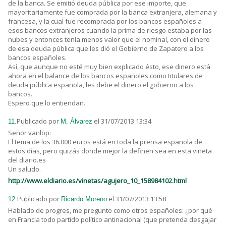
de la banca. Se emitió deuda pública por ese importe, que
mayoritariamente fue comprada por la banca extranjera, alemana y
francesa, y la cual fue recomprada por los bancos españoles a
esos bancos extranjeros cuando la prima de riesgo estaba por las
nubes y entonces tenía menos valor que el nominal, con el dinero
de esa deuda pública que les dió el Gobierno de Zapatero a los
bancos españoles.
Así, que aunque no esté muy bien explicado ésto, ese dinero está
ahora en el balance de los bancos españoles como titulares de
deuda pública española, les debe el dinero el gobierno a los
bancos.
Espero que lo entiendan.
Publicado por
el 31/07/2013 13:34
11.
M. Álvarez
Señor vanlop:
El tema de los 36.000 euros está en toda la prensa española de
estos días, pero quizás donde mejor la definen sea en esta viñeta
del diario.es
Un saludo.
http://www.eldiario.es/vinetas/agujero_10_158984102.html
Publicado por
el 31/07/2013 13:58
12.
Ricardo Moreno
Hablado de progres, me pregunto como otros españoles: ¿por qué
en Francia todo partido político antinacional (que pretenda desgajar