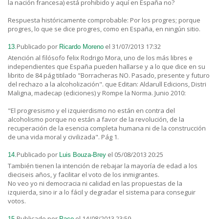
la nación francesa) está prohibido y aquí en España no?
Respuesta históricamente comprobable: Por los progres; porque
progres, lo que se dice progres, como en España, en ningún sitio.
Publicado por
el 31/07/2013 17:32
13.
Ricardo Moreno
Atención al filósofo felix Rodrigo Mora, uno de los más libres e
independientes que España pueden hallarse y a lo que dice en su
librito de 84 pág titilado "Borracheras NO. Pasado, presente y futuro
del rechazo a la alcoholización". que Editan: Aldarull Edicions, Distri
Maligna, madecap (ediciones) y Rompe la Norma. Junio 2010:
"El progresismo y el izquierdismo no están en contra del
alcoholismo porque no están a favor de la revolución, de la
recuperación de la esencia completa humana ni de la construcción
de una vida moral y civilizada". Pág 1.
Publicado por
el 05/08/2013 20:25
14.
Luis Bouza-Brey
También tienen la intención de rebajar la mayoría de edad a los
dieciseis años, y facilitar el voto de los inmigrantes.
No veo yo ni democracia ni calidad en las propuestas de la
izquierda, sino ir a lo fácil y degradar el sistema para conseguir
votos.
Publicado por
el 14/08/2013 23:59
15.
Paco