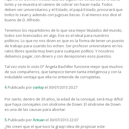
tonto y se muestra el camino de cobrar sin hacer nada. Todos
deben ser universitarios y el Estado, el papá Estado, procurará que
todos lo sean y además con jugosas becas. O al menos eso dice el
bueno de D. Alfredo.
Tenemos los repartidores de lo que sea mejor titulados del mundo,
todos son licenciados en algo. Ese es el ideal para nuestros
políticos. Lo que no nos dicen es que es la forma de tener un puesto
de trabajo para cuando los echen. Ser profesor universitario en los
ratos libres queda muy bien para cualquier político. Y nosotros
debemos pagar, con dinero y con decepciones esos puestos.
Tal vez visto lo visto Dª Ángela Bachiller funcione mejor que muchos
de sus compañeros, que tampoco tienen tanta inteligencia y con la
indudable ventaja que ella no entiende de corruptelas.
Publicado por
el 30/07/2013 20:27
4.
vanlop
Por cierto, dentro de 30 años, la edad de la concejal, será muy difícil
que haya concejales con síndrome de Down. El síndrome de Down
es una de las causas para abortar.
Publicado por
el 30/07/2013 22:07
5.
Antuan
¿No creen que el que tuvo la graqn idea de propiciar este