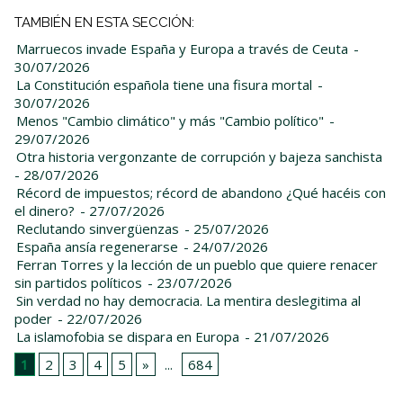
TAMBIÉN EN ESTA SECCIÓN:
Marruecos invade España y Europa a través de Ceuta
-
30/07/2026
La Constitución española tiene una fisura mortal
-
30/07/2026
Menos "Cambio climático" y más "Cambio político"
-
29/07/2026
Otra historia vergonzante de corrupción y bajeza sanchista
- 28/07/2026
Récord de impuestos; récord de abandono ¿Qué hacéis con
el dinero?
- 27/07/2026
Reclutando sinvergüenzas
- 25/07/2026
España ansía regenerarse
- 24/07/2026
Ferran Torres y la lección de un pueblo que quiere renacer
sin partidos políticos
- 23/07/2026
Sin verdad no hay democracia. La mentira deslegitima al
poder
- 22/07/2026
La islamofobia se dispara en Europa
- 21/07/2026
1
2
3
4
5
»
...
684