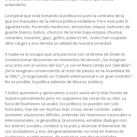
entenderlo.
La espiral que está tomando la política es justo la contraria de la
que los manuales de la ciencia política establece. Pero este país lo
aguanta todo, ha tenido mediocres, terroristas, trepas, ladrones de
guante blanco, bobos, chorizos de la más baja estopa, chusma,
cobardes, travestis, gays, golfos, puteros etc...todos han ocupado
altos cargos y eso denota la calidad de nuestra sociedad.
A nadie se le escapa que una persona con sindrome de Down le
costaría tomar decisiones en momentos de tensión ¿Se imaginan
una crisis con el vecino del Sur? ¿o con el Reino Unido por Gibraltar?
¡Se lo imaginan convenciendo al resto de paises en la Asamblea de
la ONU? ¿O negociando un Tratado internacional o un gran contrato?
No es posible, la política además de ética es estética.
Y todos queremos y apreciamos a esos seres en lo más hondo de
nuestro pensamiento pero no saquemos las cosas de su sitio. La
hora del buenismo se acabó, los políticos no pueden ser solo
honrados, han de ser muchas más cosas, tener carácter, saber
acometer situaciones dificiles, entender las relaciones nacionales e
internacionales, la geopolítica, la economía, entablar dialogos con
los actores sociales, conducir a su país y alcanzar el bienestar de
sus ciudadanos y eso, desgraciadamente, no está en manos de
cualquiera, cuanto menos, de personas con discapacidades.