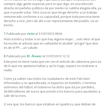
siempre algo gente especial, pero lo que digo, en una elección
directa sin partidos políticos de por medio no saldría elegida ella, ya
que ni puede votar. Otra cosa es que tenga derecho a un trabajo
remunerado conforme a su capacidad, porque toda persona tiene
derecho a vivir, pero de ahí a ser representante del pueblo, va un
trecho.
Publicado por
el 31/07/2013 09:56
7.
victor
Hola a todos y todas si es que hay alguna mujer.....solo decir al que
ha escrito el articulo que en valladolid el alcalde" progre"que dice
es de el PP.....un saludo
Publicado por
el 31/07/2013 12:12
8.
M. Álvarez
Este post no tiene nada que ver con el artículo de cabecera, pero es
de lo que me apetecía hablar y así lo hago, espero no molestar a
nadie.
Como ya saben casi todos los ciudadanos de este País bien
informados y no apesebrada, ni expertos en botellón, o hinchas
acérrimos del fútbol, el Gobierno ha dicho que da por perdidos,
36.000 millones de euros que prestó a los bancos para ayudarles a
salir de la crisis.
O sea que, los bancos que estaban en quiebra y que debían de