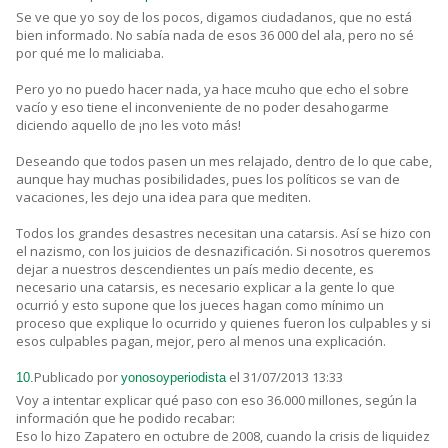
Se ve que yo soy de los pocos, digamos ciudadanos, que no está
bien informado. No sabía nada de esos 36 000 del ala, pero no sé
por qué me lo maliciaba.
Pero yo no puedo hacer nada, ya hace mcuho que echo el sobre
vacío y eso tiene el inconveniente de no poder desahogarme
diciendo aquello de ¡no les voto más!
Deseando que todos pasen un mes relajado, dentro de lo que cabe,
aunque hay muchas posibilidades, pues los políticos se van de
vacaciones, les dejo una idea para que mediten.
Todos los grandes desastres necesitan una catarsis. Así se hizo con
el nazismo, con los juicios de desnazificación. Si nosotros queremos
dejar a nuestros descendientes un país medio decente, es
necesario una catarsis, es necesario explicar a la gente lo que
ocurrió y esto supone que los jueces hagan como mínimo un
proceso que explique lo ocurrido y quienes fueron los culpables y si
esos culpables pagan, mejor, pero al menos una explicación.
Publicado por
el 31/07/2013 13:33
10.
yonosoyperiodista
Voy a intentar explicar qué paso con eso 36.000 millones, según la
información que he podido recabar:
Eso lo hizo Zapatero en octubre de 2008, cuando la crisis de liquidez