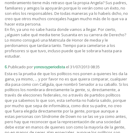
nombramiento tiene más retraso que la propia Angela? Sus padres,
familiares y amigos la apoyarán porque lo verán como un éxito, no
son elos los responsables. De todas maneras ya lo habeís dicho, no
creo que otros muchos concejales hagan mucho más de lo que va a
hacer esta persona.
En fin, ya uno no sabe hasta donde vamos a llegar. Por cierto,
¿alguien sabe qué media tiene Susanita en su carrera de Derecho?
Lo mismo consiguió una Matricula de Honor de media y le
perdonamos que tardara tanto. Tiempo para camelarse a los
profesores si que tuvo, incluso puede que le sobrara hasta para
estudiar.
Publicado por
el 31/07/2013 08:35
6.
yonosoyperiodista
Esta es la prueba de que los políticos nos ponen a quienes les da la
gana, ya mismo, ... y por favor no es que quiera comparar, cualquier
día pasa como con Calígula, que nombró Senador a su caballo. Si los
políticos los nombrara directamente la gente, si, directamente, a
través de elecciones federales, no a través de partidos políticos
que ya sabemos lo que son, esta señorita no habría salido, porque
por mucho que sepa de informática, como dice su padre, no creo
que fuera elegida directamente por la gente, porque aunque a
estas personas con Síndrome de Down no se las ve ya como antes,
pero hay que reconocer que la representación de una sociedad
debe estar en manos de quienes son como la mayoría de la gente,
no en manos de seres algo especiales, aunque los políticos son