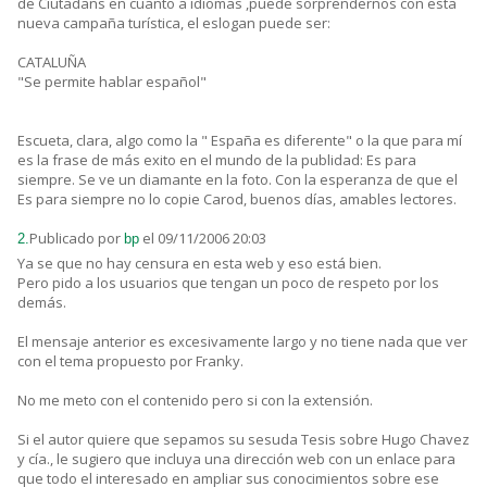
de Ciutadans en cuanto a idiomas ,puede sorprendernos con esta
nueva campaña turística, el eslogan puede ser:
CATALUÑA
"Se permite hablar español"
Escueta, clara, algo como la " España es diferente" o la que para mí
es la frase de más exito en el mundo de la publidad: Es para
siempre. Se ve un diamante en la foto. Con la esperanza de que el
Es para siempre no lo copie Carod, buenos días, amables lectores.
Publicado por
el 09/11/2006 20:03
2.
bp
Ya se que no hay censura en esta web y eso está bien.
Pero pido a los usuarios que tengan un poco de respeto por los
demás.
El mensaje anterior es excesivamente largo y no tiene nada que ver
con el tema propuesto por Franky.
No me meto con el contenido pero si con la extensión.
Si el autor quiere que sepamos su sesuda Tesis sobre Hugo Chavez
y cía., le sugiero que incluya una dirección web con un enlace para
que todo el interesado en ampliar sus conocimientos sobre ese