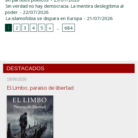
Sin verdad no hay democracia. La mentira deslegitima al
poder
- 22/07/2026
La islamofobia se dispara en Europa
- 21/07/2026
1
2
3
4
5
»
...
684
DESTACADOS
18/06/2026
El Limbo, paraíso de libertad