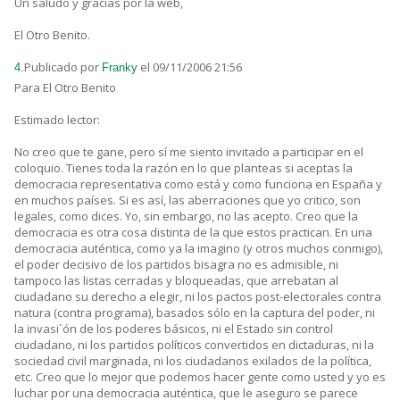
Un saludo y gracias por la web,
El Otro Benito.
Publicado por
el 09/11/2006 21:56
4.
Franky
Para El Otro Benito
Estimado lector:
No creo que te gane, pero sí me siento invitado a participar en el
coloquio. Tienes toda la razón en lo que planteas si aceptas la
democracia representativa como está y como funciona en España y
en muchos países. Si es así, las aberraciones que yo critico, son
legales, como dices. Yo, sin embargo, no las acepto. Creo que la
democracia es otra cosa distinta de la que estos practican. En una
democracia auténtica, como ya la imagino (y otros muchos conmigo),
el poder decisivo de los partidos bisagra no es admisible, ni
tampoco las listas cerradas y bloqueadas, que arrebatan al
ciudadano su derecho a elegir, ni los pactos post-electorales contra
natura (contra programa), basados sólo en la captura del poder, ni
la invasi´ón de los poderes básicos, ni el Estado sin control
ciudadano, ni los partidos políticos convertidos en dictaduras, ni la
sociedad civil marginada, ni los ciudadanos exilados de la política,
etc. Creo que lo mejor que podemos hacer gente como usted y yo es
luchar por una democracia auténtica, que le aseguro se parece