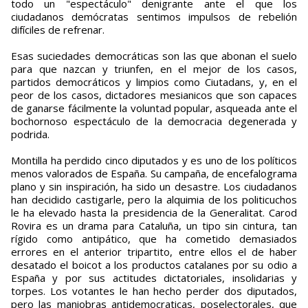
todo un "espectáculo" denigrante ante el que los
ciudadanos demócratas sentimos impulsos de rebelión
difíciles de refrenar.
Esas suciedades democráticas son las que abonan el suelo
para que nazcan y triunfen, en el mejor de los casos,
partidos democráticos y limpios como Ciutadans, y, en el
peor de los casos, dictadores mesianicos que son capaces
de ganarse fácilmente la voluntad popular, asqueada ante el
bochornoso espectáculo de la democracia degenerada y
podrida.
Montilla ha perdido cinco diputados y es uno de los políticos
menos valorados de España. Su campaña, de encefalograma
plano y sin inspiración, ha sido un desastre. Los ciudadanos
han decidido castigarle, pero la alquimia de los politicuchos
le ha elevado hasta la presidencia de la Generalitat. Carod
Rovira es un drama para Cataluña, un tipo sin cintura, tan
rígido como antipático, que ha cometido demasiados
errores en el anterior tripartito, entre ellos el de haber
desatado el boicot a los productos catalanes por su odio a
España y por sus actitudes dictatoriales, insolidarias y
torpes. Los votantes le han hecho perder dos diputados,
pero las maniobras antidemocraticas, poselectorales, que