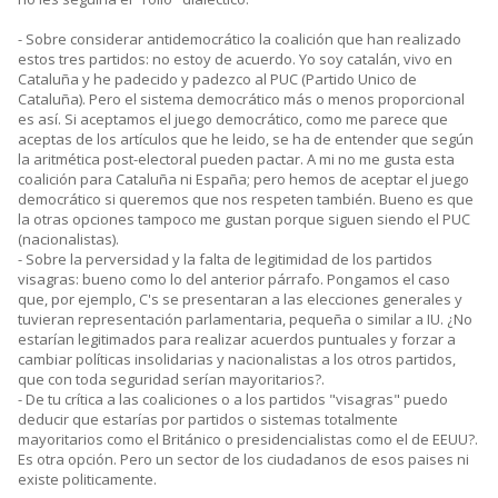
- Sobre considerar antidemocrático la coalición que han realizado
estos tres partidos: no estoy de acuerdo. Yo soy catalán, vivo en
Cataluña y he padecido y padezco al PUC (Partido Unico de
Cataluña). Pero el sistema democrático más o menos proporcional
es así. Si aceptamos el juego democrático, como me parece que
aceptas de los artículos que he leido, se ha de entender que según
la aritmética post-electoral pueden pactar. A mi no me gusta esta
coalición para Cataluña ni España; pero hemos de aceptar el juego
democrático si queremos que nos respeten también. Bueno es que
la otras opciones tampoco me gustan porque siguen siendo el PUC
(nacionalistas).
- Sobre la perversidad y la falta de legitimidad de los partidos
visagras: bueno como lo del anterior párrafo. Pongamos el caso
que, por ejemplo, C's se presentaran a las elecciones generales y
tuvieran representación parlamentaria, pequeña o similar a IU. ¿No
estarían legitimados para realizar acuerdos puntuales y forzar a
cambiar políticas insolidarias y nacionalistas a los otros partidos,
que con toda seguridad serían mayoritarios?.
- De tu crítica a las coaliciones o a los partidos "visagras" puedo
deducir que estarías por partidos o sistemas totalmente
mayoritarios como el Británico o presidencialistas como el de EEUU?.
Es otra opción. Pero un sector de los ciudadanos de esos paises ni
existe politicamente.