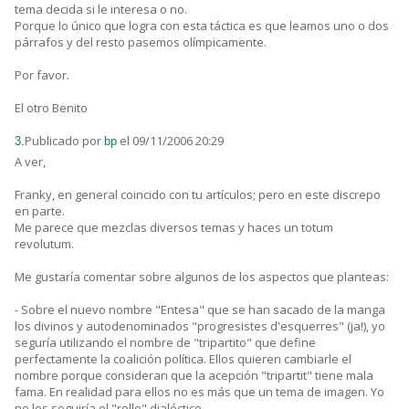
tema decida si le interesa o no.
Porque lo único que logra con esta táctica es que leamos uno o dos
párrafos y del resto pasemos olímpicamente.
Por favor.
El otro Benito
Publicado por
el 09/11/2006 20:29
3.
bp
A ver,
Franky, en general coincido con tu artículos; pero en este discrepo
en parte.
Me parece que mezclas diversos temas y haces un totum
revolutum.
Me gustaría comentar sobre algunos de los aspectos que planteas:
- Sobre el nuevo nombre "Entesa" que se han sacado de la manga
los divinos y autodenominados "progresistes d'esquerres" (ja!), yo
seguría utilizando el nombre de "tripartito" que define
perfectamente la coalición política. Ellos quieren cambiarle el
nombre porque consideran que la acepción "tripartit" tiene mala
fama. En realidad para ellos no es más que un tema de imagen. Yo
no les seguiría el "rollo" dialéctico.