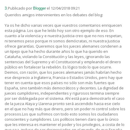
Publicado por
el 12/04/2018 09:21
3.
Blogger
Queridos amigos intervinientes en los debates del blog:
Ya os he dicho varias veces que vuestros comentarios enriquecen
esta página. Los que he leído hoy son otro ejemplo de eso. En
cuanto a la violencia y e nuestra Justicia creo que no nos respetan,
ni tenemos peso porque ni somos demócratas, ni nuestra Justicia
ofrece garantías. Queremos que los jueces alemanes condenen a
un tipejo que ha hecho durante años lo que ha querido en
Cataluña, violando la Constitución y las leyes, ignorando las
sentencias del Supremo y el Constitucional y empleando el dinero
público en fortalecer la rebelión. Es lógico todo lo que ocurre.
Deimos, con razón, que los jueces alemanes jamás habrían hecho
ese desprecio a Inglaterra, Francia o Estados Unidos, pero hay que
tener en cuenta que esos países no sólo son más fuertes que
España, sino también más democráticos y decentes. La dignidad de
jueces cumplidores, independientes y rigurosos termina siempre
por ser doblegada por el sistema. Ahí está para demostrarlo el caso
de la jueza Alaya y Llarena pronto será ascendido hacia ese cielo
en el que no hay más que dinero, pero sin poder ni control sobre los
procesos.Los que sufrimos con todo esto somos los ciudadanos
conscientes y cumplidores. Los políticos tienen claro que lo único
que les interesa es mantener el poder y los privilegios, a costa de lo
que sea, incluso de ser despreciados en el mundo, de que España