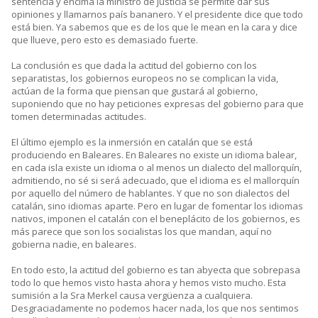
sentencia y encima la ministro de justicia se permite dar sus
opiniones y llamarnos país bananero. Y el presidente dice que todo
está bien. Ya sabemos que es de los que le mean en la cara y dice
que llueve, pero esto es demasiado fuerte.
La conclusión es que dada la actitud del gobierno con los
separatistas, los gobiernos europeos no se complican la vida,
actúan de la forma que piensan que gustará al gobierno,
suponiendo que no hay peticiones expresas del gobierno para que
tomen determinadas actitudes.
El último ejemplo es la inmersión en catalán que se está
produciendo en Baleares. En Baleares no existe un idioma balear,
en cada isla existe un idioma o al menos un dialecto del mallorquín,
admitiendo, no sé si será adecuado, que el idioma es el mallorquín
por aquello del número de hablantes. Y que no son dialectos del
catalán, sino idiomas aparte. Pero en lugar de fomentar los idiomas
nativos, imponen el catalán con el beneplácito de los gobiernos, es
más parece que son los socialistas los que mandan, aquí no
gobierna nadie, en baleares.
En todo esto, la actitud del gobierno es tan abyecta que sobrepasa
todo lo que hemos visto hasta ahora y hemos visto mucho. Esta
sumisión a la Sra Merkel causa vergüenza a cualquiera.
Desgraciadamente no podemos hacer nada, los que nos sentimos