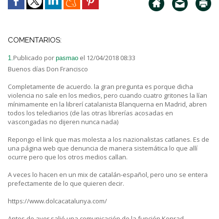
COMENTARIOS:
Publicado por
el 12/04/2018 08:33
1.
pasmao
Buenos días Don Francisco
Completamente de acuerdo. la gran pregunta es porque dicha
violencia no sale en los medios, pero cuando cuatro gritones la lían
mínimamente en la librerí catalanista Blanquerna en Madrid, abren
todos los telediarios (de las otras librerías acosadas en
vascongadas no dijeren nunca nada)
Repongo el link que mas molesta a los nazionalistas catlanes. Es de
una página web que denuncia de manera sistemática lo que allí
ocurre pero que los otros medios callan.
A veces lo hacen en un mix de catalán-español, pero uno se entera
prefectamente de lo que quieren decir.
https://www.dolcacatalunya.com/
Antes de ayer salió una comunicación de la función Konrad