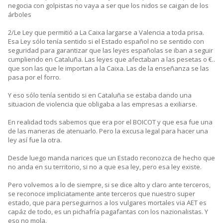
negocia con golpistas no vaya a ser que los nidos se caigan de los
árboles
2/Le Ley que permitió a La Caixa largarse a Valencia a toda prisa.
Esa Ley sólo tenía sentido si el Estado español no se sentido con
seguridad para garantizar que las leyes españolas se iban a seguir
cumpliendo en Cataluña. Las leyes que afectaban a las pesetas o €..
que son las que le importan a la Caixa. Las de la enseñanza se las
pasa por el forro.
Y eso sólo tenía sentido si en Cataluña se estaba dando una
situacion de violencia que obligaba a las empresas a exiliarse.
En realidad tods sabemos que era por el BOICOT y que esa fue una
de las maneras de atenuarlo. Pero la excusa legal para hacer una
ley así fue la otra.
Desde luego manda narices que un Estado reconozca de hecho que
no anda en su territorio, si no a que esa ley, pero esa ley existe.
Pero volvemos a lo de siempre, si se dice alto y claro ante terceros,
se reconoce impliciatamente ante terceros que nuestro super
estado, que para perseguirnos a los vulgares mortales via AET es
capáz de todo, es un pichafría pagafantas con los nazionalistas. Y
eso no mola.