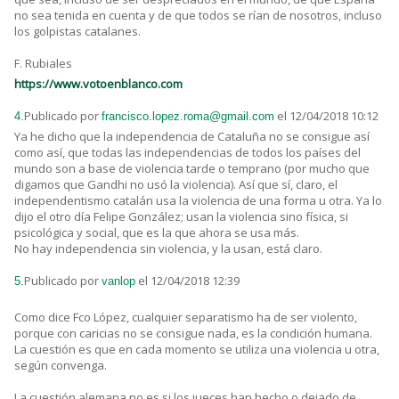
no sea tenida en cuenta y de que todos se rían de nosotros, incluso
los golpistas catalanes.
F. Rubiales
https://www.votoenblanco.com
Publicado por
el 12/04/2018 10:12
4.
francisco.lopez.roma@gmail.com
Ya he dicho que la independencia de Cataluña no se consigue así
como así, que todas las independencias de todos los países del
mundo son a base de violencia tarde o temprano (por mucho que
digamos que Gandhi no usó la violencia). Así que sí, claro, el
independentismo catalán usa la violencia de una forma u otra. Ya lo
dijo el otro día Felipe González; usan la violencia sino física, si
psicológica y social, que es la que ahora se usa más.
No hay independencia sin violencia, y la usan, está claro.
Publicado por
el 12/04/2018 12:39
5.
vanlop
Como dice Fco López, cualquier separatismo ha de ser violento,
porque con caricias no se consigue nada, es la condición humana.
La cuestión es que en cada momento se utiliza una violencia u otra,
según convenga.
La cuestión alemana no es si los jueces han hecho o dejado de