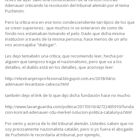
Adenauer criticando la resolución del tribunal alemán por el tema
Puchimón.
Pero la crítica era en ese tono condescendiente tan típico de los que
se creen superiores.. que muchos ni se enteraron de como de
fondo nos estamaban tomando el pelo. Dado que dicha misma
institucion a través de la misma persona, hace menos de un año
nos aconsajaba "dialogar".
Les dejo temabién una crítica, que recomiendo leer, hecha por
alguien que tampoco traga el nazionalismo, pero que va a los
detalles, el diablo está en los detalles, que aconsejo leer:
http://elextranjeroprofesional.blogspot.com.es/2018/04/si-
adenauer-levantase-cabeza.html
también dejo el link de lo que dijo dicha fundación hace no mucho:
http://www.lavanguardia.com/politica/20170310/42722405910/funda
cion-konrad-adenauer-cdu-merkel-solucion-politica-catalunya.html
Por cierto y acerca de lo del tribunal alemán. Ustedes saben que no
soy precisamente nazionalista catalán, pero si yo fuera el abogado
de Puchimón le recordaría al tribunal, por ejemplo,