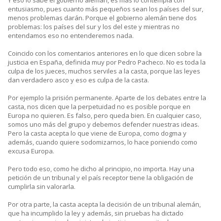
Y eso lo sabe el gobierno alemán, es más lo contempla con
entusiasmo, pues cuanto más pequeños sean los países del sur,
menos problemas darán. Porque el gobierno alemán tiene dos
problemas: los países del sur y los del este y mientras no
entendamos eso no entenderemos nada.
Coincido con los comentarios anteriores en lo que dicen sobre la
justicia en España, definida muy por Pedro Pacheco. No es toda la
culpa de los jueces, muchos serviles a la casta, porque las leyes
dan verdadero asco y eso es culpa de la casta.
Por ejemplo la prisión permanente. Aparte de los debates entre la
casta, nos dicen que la perpetuidad no es posible porque en
Europa no quieren. Es falso, pero queda bien. En cualquier caso,
somos uno más del grupo y debemos defender nuestras ideas.
Pero la casta acepta lo que viene de Europa, como dogma y
además, cuando quiere sodomizarnos, lo hace poniendo como
excusa Europa.
Pero todo eso, como he dicho al principio, no importa. Hay una
petición de un tribunal y el país receptor tiene la obligación de
cumplirla sin valorarla.
Por otra parte, la casta acepta la decisión de un tribunal alemán,
que ha incumplido la ley y además, sin pruebas ha dictado