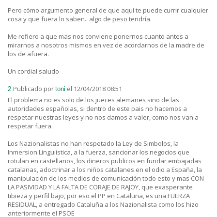
Pero cómo argumento general de que aquí te puede currir cualquier
cosa y que fuera lo saben.. algo de peso tendría.
Me refiero a que mas nos conviene ponernos cuanto antes a
mirarnos a nosotros mismos en vez de acordarnos de la madre de
los de afuera.
Un cordial saludo
Publicado por
el 12/04/2018 08:51
2.
toni
El problema no es solo de los jueces alemanes sino de las
autoridades españolas, si dentro de este pais no hacemos a
respetar nuestras leyes y no nos damos a valer, como nos van a
respetar fuera.
Los Nazionalistas no han respetado la Ley de Simbolos, la
Inmersion Linguiistica, a la fuerza, sancionar los negocios que
rotulan en castellanos, los dineros publicos en fundar embajadas
catalanas, adoctrinar a los niños catalanes en el odio a España, la
manipulación de los medios de comunicación todo esto y mas CON
LA PASIVIDAD Y LA FALTA DE CORAJE DE RAJOY, que exasperante
tibieza y perfil bajo, por eso el PP en Cataluña, es una FUERZA
RESIDUAL, a entregado Cataluña a los Nazionalista como los hizo
anteriormente el PSOE