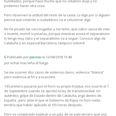
humillados, porque hace mucho que no votamos al pp y no
podemos hacer otra cosa.
Pero observen la actitud del resto de la casta. Lo digo por si alguien
piensa que votando a ciudadanos va a solucionar algo.
No he pisado las vascongadas y me temo, que salvo causa de vida
o muerte, moriré si pisarlas, porque mientras exista el separatismo
lo tengo muy claro y el separatismo va a seguir. Conozco algo de
Cataluña y en especial Barcelona, tampoco volveré.
Publicado por
el 12/04/2018 13:48
6.
pasmao
por echar mas leña al fuego
Se me ocurren dos casos de violencia claros, violencia "blanca"
pero violencia al fin y a la postre.
1/El primero pasarse por el forro su propio Estatut, eso ocurrió el 7
de Septiembre cuando se aprobó la ley de transitoriedad. Un
auténtico golpe de Estado dentro de Cataluña, ergo dentro de
España.. pero ante el que el Gobierno de Rajoy no hizo nada.
tendría que haber aplicado el 155 horas después.
Pero es complicado explicar a un juéz de un país tercero que uno