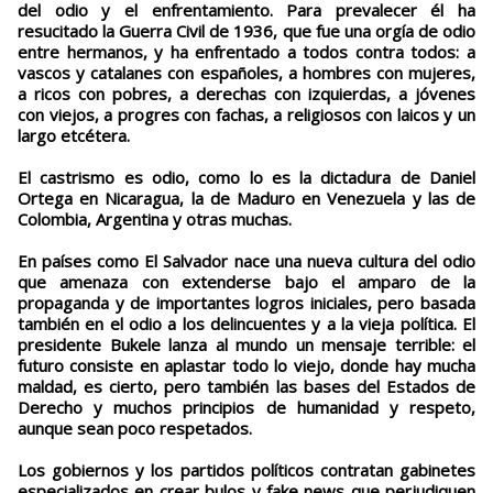
del odio y el enfrentamiento. Para prevalecer él ha
resucitado la Guerra Civil de 1936, que fue una orgía de odio
entre hermanos, y ha enfrentado a todos contra todos: a
vascos y catalanes con españoles, a hombres con mujeres,
a ricos con pobres, a derechas con izquierdas, a jóvenes
con viejos, a progres con fachas, a religiosos con laicos y un
largo etcétera.
El castrismo es odio, como lo es la dictadura de Daniel
Ortega en Nicaragua, la de Maduro en Venezuela y las de
Colombia, Argentina y otras muchas.
En países como El Salvador nace una nueva cultura del odio
que amenaza con extenderse bajo el amparo de la
propaganda y de importantes logros iniciales, pero basada
también en el odio a los delincuentes y a la vieja política. El
presidente Bukele lanza al mundo un mensaje terrible: el
futuro consiste en aplastar todo lo viejo, donde hay mucha
maldad, es cierto, pero también las bases del Estados de
Derecho y muchos principios de humanidad y respeto,
aunque sean poco respetados.
Los gobiernos y los partidos políticos contratan gabinetes
especializados en crear bulos y fake news que perjudiquen