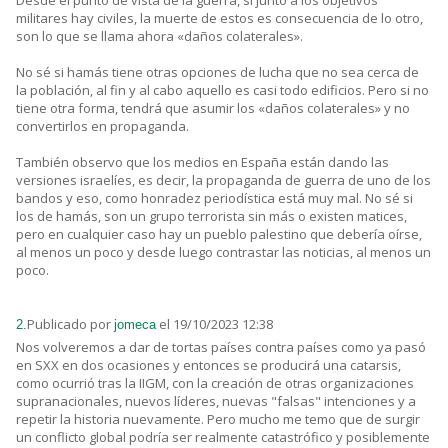
Desde el punto de vista de la guerra, si junto a los objetivos
militares hay civiles, la muerte de estos es consecuencia de lo otro,
son lo que se llama ahora «daños colaterales».
No sé si hamás tiene otras opciones de lucha que no sea cerca de
la población, al fin y al cabo aquello es casi todo edificios. Pero si no
tiene otra forma, tendrá que asumir los «daños colaterales» y no
convertirlos en propaganda.
También observo que los medios en España están dando las
versiones israelíes, es decir, la propaganda de guerra de uno de los
bandos y eso, como honradez periodística está muy mal. No sé si
los de hamás, son un grupo terrorista sin más o existen matices,
pero en cualquier caso hay un pueblo palestino que debería oírse,
al menos un poco y desde luego contrastar las noticias, al menos un
poco.
Publicado por
el 19/10/2023 12:38
2.
jomeca
Nos volveremos a dar de tortas países contra países como ya pasó
en SXX en dos ocasiones y entonces se producirá una catarsis,
como ocurrió tras la IIGM, con la creación de otras organizaciones
supranacionales, nuevos líderes, nuevas "falsas" intenciones y a
repetir la historia nuevamente. Pero mucho me temo que de surgir
un conflicto global podría ser realmente catastrófico y posiblemente