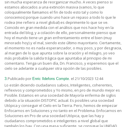
sin mucha esperanza de reorganizar mucho. A veces pienso si
estamos abocados a una extinción masiva (vamos, lo que
coloquialmente llamamos el fin de todo esto tal y como lo
conocemos) porque cuando uno hace un repaso a todo lo que le
rodea (me refiero a nivel global) es deprimente lo que se ve.
Coincido en gran medida con el análisis que nos hace hoy en la
entrada del blog, y a colación de ello, personalmente pienso que
hoy el mundo tiene un gran enfrentamiento entre el bien (muy
minorado hoy) y el mal, siendo este último mayoritario. Ciertamente,
el momento no es nada esperanzador, o muy poco, y por desgracia,
al margen de lo que apunta sobre la oración y el milagro, yo veo
más probable la salida trágica que apuntaba al principio de mi
comentario. Tenga un buen día, Dn. Francisco, y esperemos que el
cielo se adelante a cualquier otra opción de las posibles.
Publicado por
el 21/10/2023 12:44
3.
Enric Ildefons Compte.
Lo están diciendo ciudadanos sabios, Inteligentes, coherentes,
reflexivos y comprometidos y Yo mismo, en pro de mundo mejor es
Posible. Estamos en una sociedad de Mayoría enferma de siglos
debido a la situación DISTOPIC actual. Es posibles una sociedad
Utópica y conseguir el Cielo en la Tierra. Pero, hemos de empezar
Enfocarnos en Soluciones y no tanto en el Problema. Enfocarnos en
Soluciones en Pro de una sociedad Utópica, que las hay y
ciudadanos comprometidos e inteligentes a nivel global que
también los hay. Con una masa suficiente, se consigue la UNIDAD